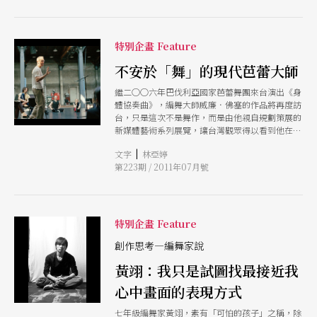
特別企畫 Feature
不安於「舞」的現代芭蕾大師
繼二○○六年巴伐利亞國家芭蕾舞團來台演出《身
體協奏曲》，編舞大師威廉．佛塞的作品將再度訪
台，只是這次不是舞作，而是由他親自規劃策展的
新媒體藝術系列展覽，讓台灣觀眾得以看到他在舞
蹈與肢體上的豐富思考，以及他與不同領域的激盪
|
文字
林亞婷
成果。
第223期 / 2011年07月號
特別企畫 Feature
創作思考—編舞家說
黃翊：我只是試圖找最接近我
心中畫面的表現方式
七年級編舞家黃翊，素有「可怕的孩子」之稱，除