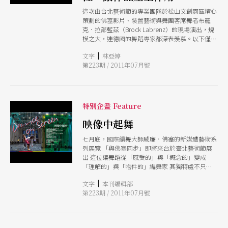
這次由台北藝術節的專業團隊於松山文創園區精心
策劃的佛塞影片、裝置藝術與舞團客席舞者布羅
克．拉部藍茲（Brock Labrenz）的現場演出，規
模之大，連德國的舞蹈專家都深表羨慕。以下僅針
對其中兩項屆時邀請來台現場參與的創作團隊之展
|
文字
林亞婷
項，經由專訪的方式，進一步將其展出精華在此與
第223期 / 2011年07月號
讀者分享。
特別企畫 Feature
映像中起舞
七月底，國際編舞大師威廉．佛塞的新媒體藝術系
列展覽 「與佛塞同步」即將來台於臺北藝術節展
出 這位讓舞蹈從「感受的」與「概念的」變成
「理解的」與「物件的」編舞家 其獨特處不只是
為動作與編舞技巧開拓全新的向度 更在於他勇於
|
文字
本刊編輯部
透過影像等媒材 針對「舞蹈是什麼？」的大哉問
第223期 / 2011年07月號
尋求新解答 從佛塞出發，我們亦看見舞蹈影像作
品於近年迅速、多元、大量創製的趨勢 這門不算
新興的創作類型 與傳統在舞台上呈現的舞蹈截然
不同 透過鏡頭觀點的介入 舞蹈與空間、觀看者的