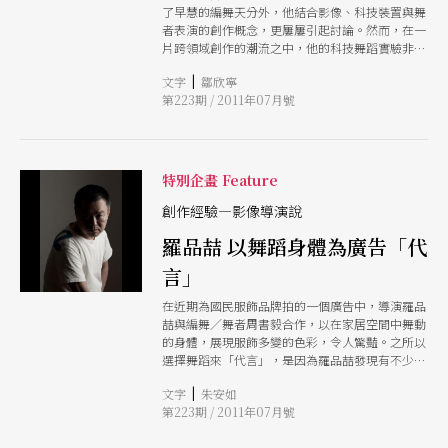
了早慧的編舞天分外，他結合影像、科技裝置與舞
者表演的創作概念，更屢屢引起討論。然而，在一
片跨領域創作的潮流之中，他的科技舞蹈實驗非為
競逐流行的順風車，這個從小就對影像和科學有濃
|
文字
鄒欣寧
厚興趣的舞蹈創作者，顯然對「編舞」和「舞蹈」
第223期 / 2011年07月號
有著深度解構／探索本質的強烈企圖心。這次專訪
巧合地以E-mail往返的「數位訪問」形式，請黃翊
暢談他舞蹈結合影像的創作經驗，以及持續拓展編
舞概念與舞蹈呈現方式的威廉．佛塞所帶給他的影
響。
特別企畫 Feature
創作經驗—影像導演說
羅品喆 以舞蹈身體為廣告「代
言」
在近期為國民服飾品牌拍的一個廣告中，導演羅品
喆與編舞／舞者周書毅合作，以在家居空間中舞動
的身體，展現服飾多變的色彩，令人驚豔。之所以
選擇舞蹈來「代言」，是因為羅品喆發現有不少其
他國家對「國民服飾」的詮釋，會在廣告中用上舞
|
文字
朱安如
蹈元素，卻都展現不同的文化氛圍。他說：「台灣
第223期 / 2011年07月號
人的身體很原始，我們有點像化外之民，沒那麼拘
束；雖然我們也社會化，也把自己放在很都會的狀