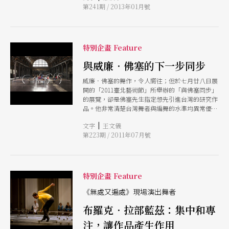
第241期 / 2013年01月號
蹈影像領域，讓更多午到作品被世人看見。
特別企畫 Feature
與威廉．佛塞的下一步同步
威廉．佛塞的舞作，令人嚮往；但於七月廿八日展
開的「2011臺北藝術節」所舉辦的「與佛塞同步」
的展覽，卻是佛塞先生指定想先引進台灣的研究作
品。他非常清楚台灣舞者與編舞的水準均異常優秀
而整齊，因此，他相信台灣會對這個展覽所提出對
|
文字
王文儀
「編舞」的各種思考及研究結晶，有深度共鳴。
第223期 / 2011年07月號
特別企畫 Feature
《無處又遍處》現場演出舞者
布羅克．拉部藍茲：集中和專
注，讓作品產生作用