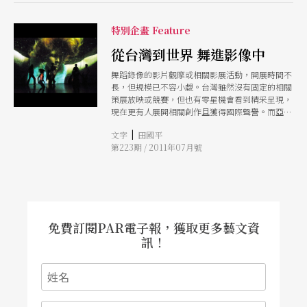
態當中，但其中真正迷人的，是原始的本能。」
特別企畫 Feature
從台灣到世界 舞進影像中
舞蹈錄像的影片觀摩或相關影展活動，開展時間不
長，但規模已不容小覷。台灣雖然沒有固定的相關
策展放映或競賽，但也有零星機會看到精采呈現，
現在更有人展開相關創作且獲得國際聲譽。而亞
洲、歐洲、美洲也都可見持續的舞蹈錄像電影節等
|
文字
田國平
活動，值得愛好者積極參與。
第223期 / 2011年07月號
免費訂閱PAR電子報，獲取更多藝文資
訊！