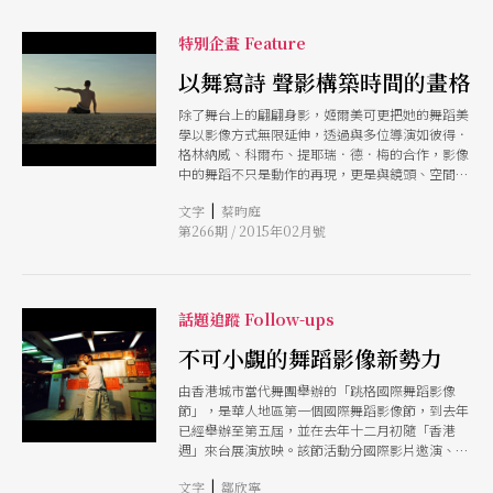
特別企畫 Feature
以舞寫詩 聲影構築時間的畫格
除了舞台上的翩翩身影，姬爾美可更把她的舞蹈美
學以影像方式無限延伸，透過與多位導演如彼得．
格林納威、科爾布、提耶瑞．德．梅的合作，影像
中的舞蹈不只是動作的再現，更是與鏡頭、空間、
音樂共構的美麗詩篇。看姬爾美可的舞蹈電影，像
|
文字
蔡昀庭
旅行，可以保持距離，察覺、整理、分析、比較小
第266期 / 2015年02月號
細節的變化，也可以像孩子一樣，忘情神迷。
話題追蹤 Follow-ups
不可小覷的舞蹈影像新勢力
由香港城市當代舞團舉辦的「跳格國際舞蹈影像
節」，是華人地區第一個國際舞蹈影像節，到去年
已經舉辦至第五屆，並在去年十二月初隨「香港
週」來台展演放映。該節活動分國際影片邀演、本
地與國際創作者的委約創作、一分鐘跳格競賽三大
|
文字
鄒欣寧
項目，而透過後兩者，也鼓勵了許多創作者投身舞