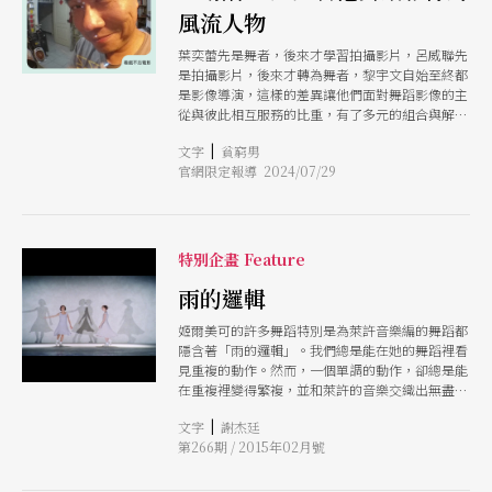
風流人物
葉奕蕾先是舞者，後來才學習拍攝影片，呂威聯先
是拍攝影片，後來才轉為舞者，黎宇文自始至終都
是影像導演，這樣的差異讓他們面對舞蹈影像的主
從與彼此相互服務的比重，有了多元的組合與解讀
呂、黎兩人的創作積累與經驗，與葉奕蕾所帶來香
|
文字
貧窮男
港跳格20年的平台與國際經驗，相當值得我們學習
官網限定報導 2024/07/29
參考與合作，這次的論壇分享，也許能成為台灣舞
蹈影像發展更上層樓的契機。
特別企畫 Feature
雨的邏輯
姬爾美可的許多舞蹈特別是為萊許音樂編的舞蹈都
隱含著「雨的邏輯」。我們總是能在她的舞蹈裡看
見重複的動作。然而，一個單調的動作，卻總是能
在重複裡變得繁複，並和萊許的音樂交織出無盡的
樣態，就像是日本型紙上隱現出無盡的圖樣。
|
文字
謝杰廷
第266期 / 2015年02月號