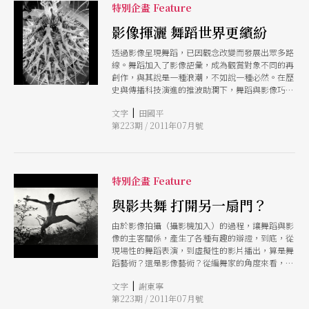
關係有了更多詮釋可能 而舞蹈影像的高度發展 又
特別企畫 Feature
將為傳統定義下的舞蹈帶來哪些影響與變革？ 在
「映像中起舞」特別企畫中 除了專文概述舞蹈影
影像揮灑 舞蹈世界更繽紛
像的發展源流與類型、編舞者如何面對影像觀點的
透過影像呈現舞蹈，已因觀念改變而發展出眾多路
介入 更越洋採訪與佛塞合作的團隊成員 同時，也
線。舞蹈加入了影像語彙，成為觀賞對象不同的再
邀請台灣的年輕編舞家黃翊與廣告導演羅品喆 從
創作，與其說是一種浪潮，不如說一種必然。在歷
編舞與廣告拍攝的角度 暢談如何「舞在影像中」
史與傳播科技演進的推波助瀾下，舞蹈與影像巧妙
舞蹈影像，這股全球正「潮」的現象 已化為快速
結合彼此的優勢，相輔相成，在今日具備了高度分
奔騰的洋流 直奔台灣而來！
|
文字
田國平
享與便利性，也成為新的創作媒材。
第223期 / 2011年07月號
特別企畫 Feature
與影共舞 打開另一扇門？
由於影像拍攝（攝影機加入）的過程，讓舞蹈與影
像的主客關係，產生了各種有趣的辯證，到底，從
現場性的舞蹈表演，到虛擬性的影片播出，算是舞
蹈藝術？還是影像藝術？從編舞家的角度來看，從
劇院舞台的框框，躍進電子螢幕的框框，成品到底
|
文字
謝東寧
是螢幕上的舞蹈？還是舞蹈創造出的螢幕？其中最
第223期 / 2011年07月號
值得玩味的，還是編舞家本身對於影像的態度。