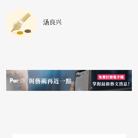
师都在台上第二排坐冷板凳，始终没人介绍他们。
使人不平。
汤良兴
十年里，北京成立了琵琶全国学会，林石城先生任
主席，并出一份通讯。相继在四川、上海等地也成
立了琵琶学会。单上海的琵琶学会就有一百多位，
还评出了一、二、三级琵琶演奏员。交流活动十分
活跃。上海的古琴社由龚一任社长，每个月活动
一、二次，几个月举办一次琴会友活动，都凭业余
爱好。北京的琴社由吴文光任社长，经常推展演奏
和琴歌活动。
每二年一次的「上海之春」已大不如从前了。这个