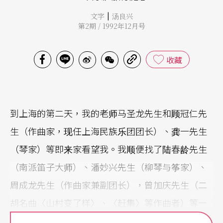
|
文字
汤良兴
第2期 / 1992年12月号
收藏
到上海的第二天，我的老师马圣龙先生和顾冠仁先
生（作曲家，现任上海民族乐团团长）、龚一先生
（琴家）等即来家看望我。我顺便找了陆春龄先生
（南派笛子大师）、潘妙兴先生（柳琴与筝家）、
周成龙先生（作曲家兼副团长），曾加庆先生（二
胡名曲〈山村变了样〉、〈赶集〉等作曲者）等一
块吃饭。谈话之中各人充满著对国乐现状的不满，