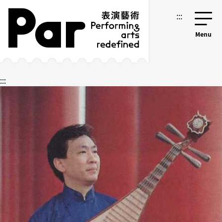
跳到主要内容区块
网站导览
:::
:::