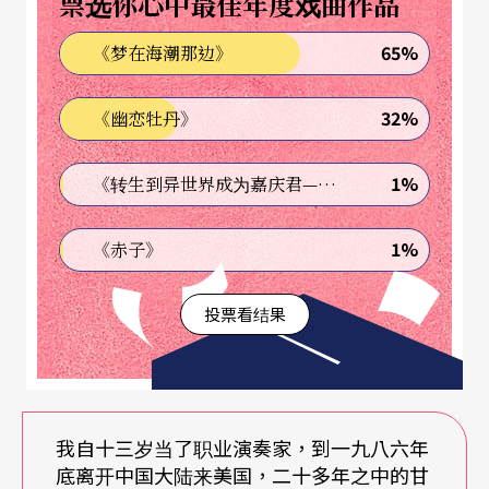
票选你心中最佳年度戏曲作品
但遗憾的是，节目的质量并不如八十年代了。好几
65%
《梦在海潮那边》
个演奏者还不时地探头看台下呢。过后我与兪逊发
几位朋友宵夜中问起，为什么演出时大家似乎都没
32%
《幽恋牡丹》
安下心神来，显得什么都无所谓？兪说：「现在大
家的心思已不在事业上了。好的走了不少。你，王
1%
《转生到异世界成为嘉庆君—发现我的祖先是诈骗集团!?》
昌元、简白墉都离团去美国、香港，年轻好的走了
1%
《赤子》
一批。留下的人首先应付的不是练琴、演出，而是
要设法赚到能应付日益飞涨的生活费用。」我也为
投票看结果
之感叹。一级演员每月的薪水是二百元人民币，加
上所有生活津贴，才三百元左右。而一家以三口计
的家庭每月最基本开销就要花七、八百元以上。闵
我自十三岁当了职业演奏家，到一九八六年
惠芬是位强人，我心底佩服她。她坚强地与病魔缠
底离开中国大陆来美国，二十多年之中的甘
斗了六、七年，仍然还是谈笑风生。她一九八四年