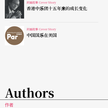
封面故事 Cover Story
比年轻人还紧张。劲头绝不比年轻人差呢。我祝愿
香港中乐团十五年来的成长变化
他们健康长乐。
一九八七年与一九九二年在沪隆重举办了全国江南
封面故事 Cover Story
中国国乐在美国
丝竹的比赛。第一届的第一名让北京的中央音乐学
院师生队夺得，上海丢了面子。那次陆春龄先生与
吾兄汤良德（二胡）、汤良洲（琵琶）、周惠先生
的临时组合表演，获得了满堂彩。一九九二年九月
的第二届江南丝竹比赛，几个业余的丝竹乐队在会
前的演奏生动极了，他们没有一点造作，每一句都
Authors
是那么贴切、平实、悦耳，心里舒服极了。但大会
一开始，似乎又让我从甜梦中醒来。因为主持人在
作者
一一介绍领导和给钱单位的代表，而十多位国乐大