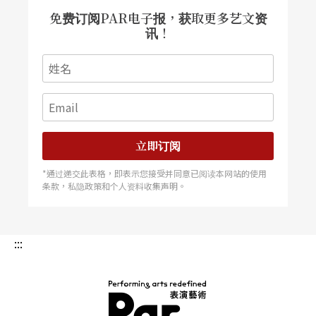
活动一九五九年起每年的五月份盛大举行，每年有
免费订阅PAR电子报，获取更多艺文资
讯！
大量新作品、新人涌现。文革中停了十年，之后恢
复，改为二年一次。各个参与单位都伤透脑筋，所
以越来越没有光彩了，不知何时再能大步前进？
上海民族乐团一九九二年十月的四十年团庆演出活
立即订阅
动，只有闵惠芬、龚一、孔庆宝（笛子）撑局面。
*通过递交此表格，即表示您接受并同意已阅读本网站的使用
虽然瞿春泉、马圣龙的指挥水平一流，但不齐整的
条款，私隐政策和个人资料收集声明。
大乐队已失去了原有的高水准。上海音乐学院国乐
系近十年来几乎没出过全国一流水平的演奏家，除
:::
了陆先生和李民雄的吹打丝弦五重奏外，别无特色
节目，据说也有他们的难言苦衷。近些年来教育经
费奇缺，每年毕业的学生几乎有一半分不出去。招