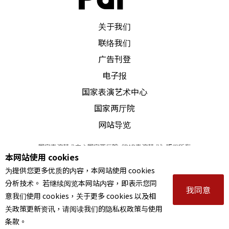
生的名额年减，应考学生更水准日下，学校和教师
PAR 表演艺术杂志
关于我们
虽想了各种办法，但最后总以无奈吿终。
联络我们
目前在大陆国乐界最赚钱的是一批著名的国乐演奏
广告刊登
家，他们每年在国外的演出和香港来学者的学费收
电子报
国家表演艺术中心
入，几乎有四、五千美元以上。相等于十个正教授
国家两厅院
的收入。另一收入就是录音、录电视剧、电影，新
网站导览
兴的就是到各大饭店伴宴、伴舞，收入也可观。
国家表演艺术中心国家两厅院《PAR表演艺术》版权所有
本网站使用 cookies
到北京，发现变化很大，高楼多了，衣著多了，吃
©
2022
Performing arts redefined. All Rights Reserved
为提供您更多优质的内容，本网站使用 cookies
统一编号 Tax Id number 00973926
的多了，钱也多了，但人心的纯度少了，正统的国
分析技术。 若继续阅览本网站内容，即表示您同
本站所提供相关演出资讯，如有异动应以主办单位公告为准。
我同意
乐几乎见不到了。据说每年上海要把百分之九十的
意我们使用 cookies，关于更多 cookies 以及相
服务条款
｜
隐私权声明
｜
著作权声明
关政策更新资讯，请阅读我们的隐私权政策与使用
利润上缴北京，全国各省市都大同小异，无怪乎北
条款。