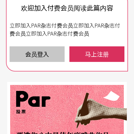
欢迎加入付费会员阅读此篇内容
但又那么富于信心。他们说起，近些年来国乐受到
流行音乐不小的冲击，在到处讲钱的社会环境中显
立即加入PAR杂志付费会员立即加入PAR杂志付
得脆弱不堪。他们举了个例子，比如说上海民族乐
费会员立即加入PAR杂志付费会员
团曾把瞿春泉、马圣龙、闵惠芬、兪逊发、龚一等
合成一台精彩节目，结果总共才来了二成观众。上
会员登入
马上注册
海音乐厅领导说：你们今后最好少来表演，你们多
来，我们营利很少，职工发不出奖金，那我们没法
过日子……。民族乐团的大师们哑然。此时还能说
什么？我到后不几日，由民族乐团筹备数月的一场
重量级音乐会在交通大学举办，还是这几位大师出
投票
场，那次总算观众坐了一大半。我悄然地进场，看
到记者们忙前忙后，电视录相机紧张地现场录影，