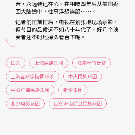
苦，永远铭记在心。在相隔四年后从美国返
得了黑色素癌，半年里连续开了五刀，却坚强地站
回大陆途中，往事浮想连翩……。
立了起来，她向世界宣称，我要拉琴，我什么都不
记者们忙前忙后，电视在紧张地现场录影，
但节目的品质远不如八十年代了。好几个演
怕，我要上台演奏，死也要死在舞台上……。此
奏者还不时地探头看台下呢。
后，她在国内巡回演出、讲学、录音、录相，又到
东南亚、香港等地演奏。在她的琴声中，又增加了
国乐
上海民族乐团
江南丝竹比赛
一层坚毅和力量，竟然奇迹般地活下来，并且什么
补药都不服了。她用她的勇敢战胜了病魔。真为她
上海音乐学院国乐系
中央民族乐团
高兴。这日她还亲自上街买了菜，下厨做了一顿十
中央广播民族乐团
新影乐团
分丰盛的上海菜招待我。原来的上海民族乐团「五
北京电影乐团
山东济南前卫民族乐团
虎将」（闵、兪、汤、王昌元、简白墉）现已分成
三地，难得相聚，使人流连忘返。