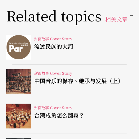
老一代国乐家卫仲乐先生虽仍在，但已卧病多年。
Related topics
我所尊敬的老师张子谦先生、吴景略先生（古琴大
相关文章
师）、李迁松先生、孙裕德先生、杨大钧先生等已
相继过去，而今仍活跃在国乐界的有北京林石城先
封面故事 Cover Story
生（琵琶浦东派传人）、南笛王陆春龄先生、赵松
流过民族的大河
廷先生，他们至今还活跃在大陆和世界的舞台上。
林石城先生近些年写了好几本琵琶曲集和训练书
封面故事 Cover Story
集。如《养正轩琵琶谱》、《琵琶十三课》等经典
中国音乐的保存、继承与发展（上）
著作。陆春龄先生出了《笛子吹奏法》、《笛子曲
集》等书，而且还与马圣龙先生、周皓先生（二
封面故事 Cover Story
胡）、周惠先生（扬琴）合作灌录了江南丝竹八大
台湾咸鱼怎么翻身？
曲的CD。赵松廷先生不仅到处讲学演奏，而且还教
出了如詹永明这种水准的笛子演奏家。他们的日程