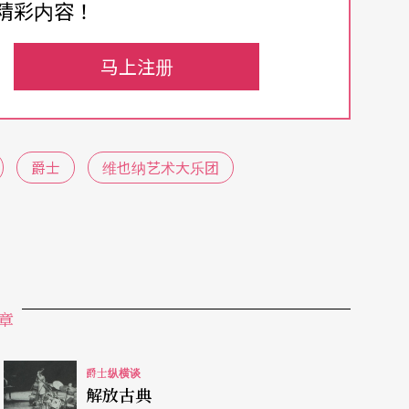
本曲终结的时候，牛顿略带悲愤的再次大喊「前卫
精彩内容！
一曲。
马上注册
可能得求教于他们的团长，也是主要的编曲／作曲
）。在一九七〇年代晚期，所谓组织爵士乐团云云，本
的描述，他以一名钢琴家的姿态在维也纳演奏爵士
爵士
维也纳艺术大乐团
沃夫冈普契尼（Wolfgang Puschnig）
成三重奏、四重奏，人越来越多，简直没完没了，
团得有个名字，他就仿效前卫爵士团体芝加哥艺术
大乐团（Jazz Composer's Orchestra），将乐
艺术，也许是其中最讽刺的字眼。」
章
摘录旋律，然后把节奏「爵士乐化」而已，他的作
爵士纵横谈
解放古典
中，听得出来他希望为自己的乐团建立一种灵活潇