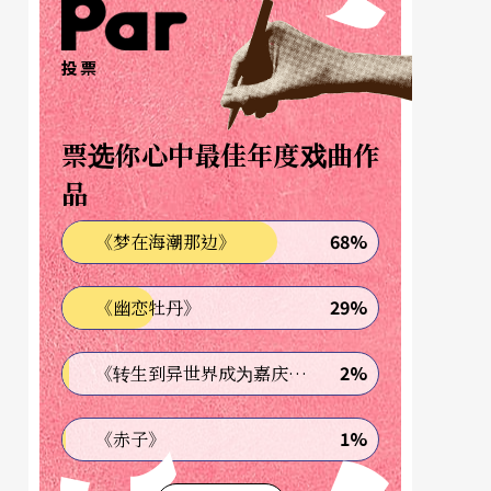
投票
票选你心中最佳年度戏曲作
品
68%
《梦在海潮那边》
29%
《幽恋牡丹》
2%
《转生到异世界成为嘉庆君—发现我的祖先是诈骗集团!?》
1%
《赤子》