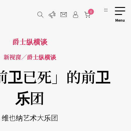
:::
0
爵士纵横谈
新视窗／爵士纵横谈
前卫已死」的前卫
乐团
维也纳艺术大乐团