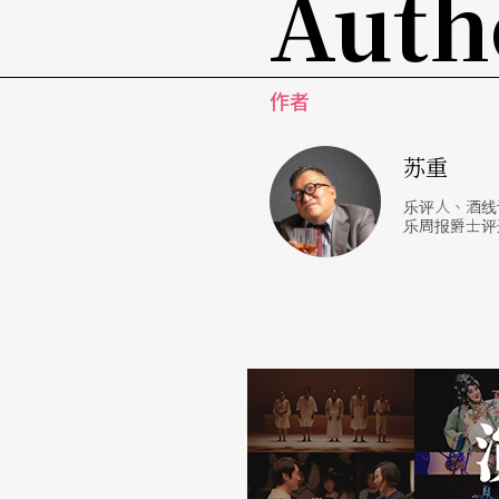
Auth
脱离现实了，我觉得前卫这玩意儿属于音乐学
舞台、巡回演出。」
作者
仔细检验他二十年来的成绩，我们会发现鲁格
为维也纳艺术大乐团担任管理和行销的统筹工
苏重
片，一九八三到一九八七年担任维也纳艺术合唱
乐评人、酒线记
团、瑞典广播公司爵士乐团、维也纳交响乐团作曲，也为Geor
乐周报爵士评
r编写剧场音乐，统筹组织维也纳爵士音乐节、
曲……，鲁格的多才多艺与旺盛创作力，让人
或许因为身在欧洲，鲁格和他乐团的伙伴能够
洲民族音乐和古典乐等等不同风格的音乐元素
艺术大乐团一九八二年的专辑From No Time 
德鲍威尔、史考特乔普林、安东尼布莱斯顿等