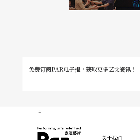
了鲁格个人的创意与风格，鲁格认为其中的音
旋律，也许是某一种感觉，他所著重的，是在
性。
今天的一切，有没有比过去更好？
在爵士乐之外，古典乐对鲁格的影响也非常深
免费订阅PAR电子报，获取更多艺文资讯！
威尔第、萨悌都是他衷心喜爱的音乐家。维也
和〈萨提的极微主义〉的作品，鲁格撷取古典
巴赫今天还在，听到现代音乐家这样演奏他的
能够做出一点新意，传统是属于每一个活著的
:::
一九九七年，维也纳艺术大乐团庆祝成立二十
关于我们
五、九六两年，分别是：Ballads（Quiet 