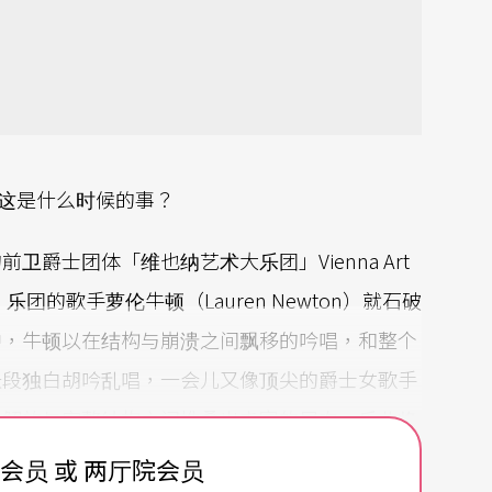
d！）」这是什么时候的事？
爵士团体「维也纳艺术大乐团」Vienna Art
刚开始，乐团的歌手萝伦牛顿（Lauren Newton）就石破
中，牛顿以在结构与崩溃之间飘移的吟唱，和整个
长段独白胡吟乱唱，一会儿又像顶尖的爵士女歌手
由解放与完整结构之间堆叠出丰富的层次。乐曲将
Tradition is dead！）」观众大为赞
费会员 或 两厅院会员