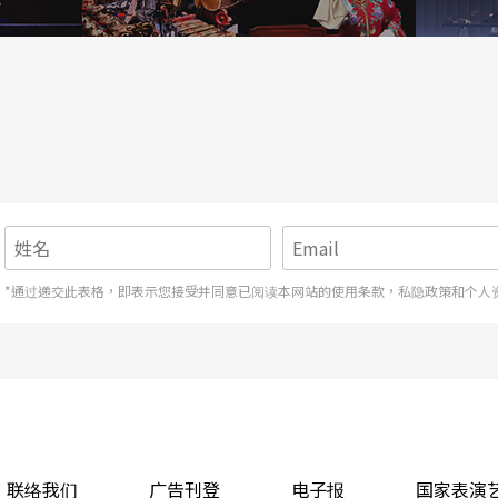
乐和这些大师经典「有一些关连」，也许是一小段
原曲带来的灵感当中，寻找出属于自己的音乐原创
刻，华格纳、史特拉文斯基、莫札特、布拉姆斯、
纳艺术大乐团录制过名为〈献给布拉姆斯的蓝调〉
*通过递交此表格，即表示您接受并同意已阅读本网站的使用条款，私隐政策和个人
乐的过反省构思之后的全新创作，鲁格说：「要是
曲目，大概会觉得很没意思，他一定比较喜欢大家
人，不是专门给那些死抱著不放的顽固派。」
周年，推出了三张一套的纪念唱片，录音时间在九
联络我们
广告刊登
电子报
国家表演
Ways）录制了乐团和贝蒂卡特、海伦梅芮尔、琳达薛洛