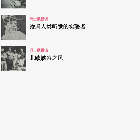
大乐团都几乎凋零殆尽了，要在欧洲组织一个前卫
爵士纵横谈
凌虐人类听觉的实验者
爵士纵横谈
年！从一九七七年成立到现在，维也纳艺术大乐团
北欧峡谷之风
美国爵士乐坛的大国沙文主义气氛笼罩之下，还是
多多注意这个远在欧洲奥地利的杰出团体，鲁格也
杂志Down Beat选为年度最应受到重视的编曲
很不喜欢这种封号，对他来说，「前卫主义者」这
说法。他说：「前卫这种东西太过意识型态化，太