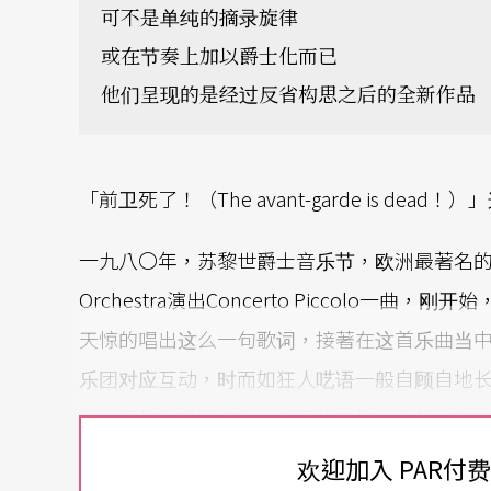
可不是单纯的摘录旋律
或在节奏上加以爵士化而已
他们呈现的是经过反省构思之后的全新作品
「前卫死了！（The avant-garde is dea
一九八〇年，苏黎世爵士音乐节，欧洲最著名的前卫
Orchestra演出Concerto Piccolo一曲，
天惊的唱出这么一句歌词，接著在这首乐曲当
乐团对应互动，时而如狂人呓语一般自顾自地
以人声带动乐团演奏，乐团也在集体狂飙的自
近尾声，牛顿在乐声静止之际高呼：「传统已经死了！（
欢迎加入 PAR付