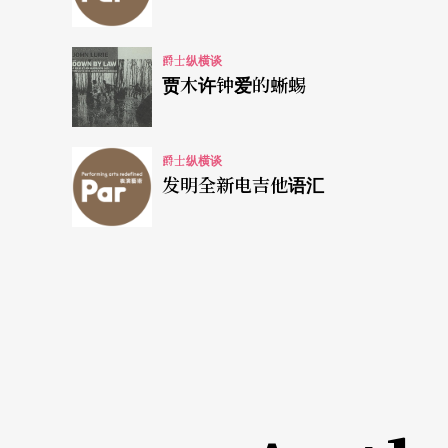
洒的形象。一九七九年，爵士乐发源地美国的
爵士纵横谈
爵士乐大乐团？简直是疯了！
贾木许钟爱的蜥蜴
前衞艺术这玩意儿
爵士纵横谈
这不可能的任务，他们却愉快地坚持了二十多
发明全新电吉他语汇
一直是欧洲最重要的爵士团体，而且，即使在
有众多的评论者大声疾呼，强烈要求爵士乐迷
连续三年（一九八四到一九八六）获得美国爵士乐
家。
尽管常被称为前卫爵士的代表人物，鲁格倒是
种说法太过预设立场，简直是某种宗教狂热的