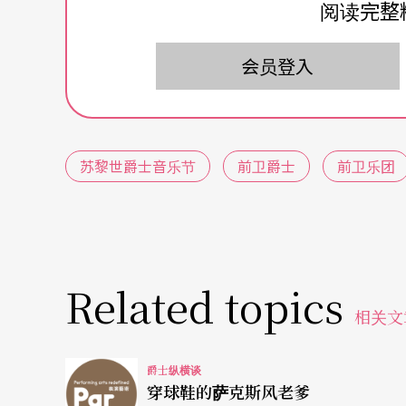
赏，纷纷鼓掌欢呼，就在掌声吿终，台下以为
阅读完整
死了！」，继续和乐团狂飙一段，才结束了这
会员登入
要问维也纳艺术大乐团为什么觉得前卫已死，
者、钢琴家马席斯鲁格（Mathias Ruegg
来只是鲁格生活中的一个偶发事件，根据鲁格
苏黎世爵士音乐节
前卫爵士
前卫乐团
乐：「一个人弹钢琴实在蛮无聊的，我就找了萨克斯风手
合作，慢慢的开始有一两位同行加入，于是变
终于变成一个大型乐团。」团员增加之后，乐
乐团（Art Ensemble Of Chicago）和爵士作曲家
Related topics
团命名为「维也纳艺术大乐团」，鲁格说：「
相关文
讽刺？也许是吧，从鲁格做法，可不是单纯的
爵士纵横谈
穿球鞋的萨克斯风老爹
品一定都是经轻描淡写，带著三分玩笑的口吻