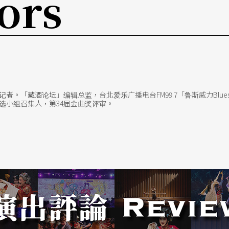
ors
院，音乐家其实是属于真实生活的，属于排练室、
的真实生活还真是充实！从七〇年代晚期开始，他
作，创作编曲超过三百首作品，录制了数十张唱
团的音乐总监，为北欧的NDR、SDR爵士大乐
者。「藏酒论坛」编辑总监，台北爱乐广播电台FM99.7「鲁斯威力Blues
ge Tabori与The Serapion-stheate
选小组召集人，第34届金曲奖评审。
欧洲爵士音乐节，作电影配乐，为室内乐团作
不由得大为赞叹。
以更加超然的态度来创作爵士乐，爵士乐传统、欧
，对鲁格来说，都是可以自在运用的素材，维也纳
To Ragtime采用了查尔士明格斯、欧涅柯尔曼、巴
等声名赫赫的爵士大师经典加以变奏，却仍然保留