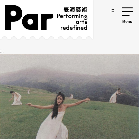
跳到主要内容区块
网站导览
:::
:::