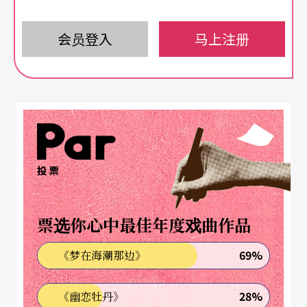
著知识分子的精敏、犀利，擅于从社会议题上找寻
切入点，《她们》（1987）、《啊？！》（198
会员登入
马上注册
8）、《生日快乐》（1990）、《爱丽丝游园惊
梦》（1991）有著对女性议题剖析的锋芒。后来，
她转移关注文学中的女性，《春光关不住》（199
1）是她认为她在创作顚峰期的作品，选择了包括黄
春明的《看海的女人》、林怀民《蝉》及杨逵的
投票
《压不扁的玫瑰》三部小说，创作了由三支小品组
成的整晚作品。
票选你心中最佳年度戏曲作品
可以说，陶馥兰早期的作品，一直在探寻著女性在
69%
《梦在海潮那边》
向来由男性书写的历史、社会、文化中，「她」被
28%
《幽恋牡丹》
挤压、形塑的特质及坚强而幽微的内心角落。这个