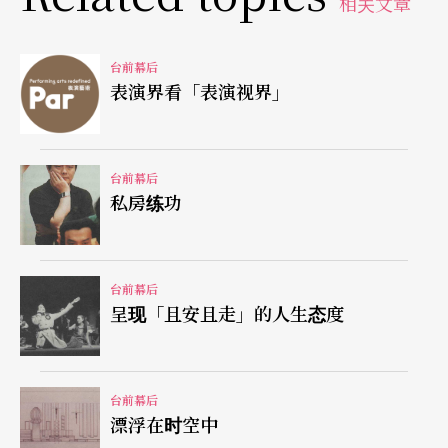
相关文章
来，在下禢的旅馆内，她试著开始静坐，当天的静
坐带给她前所未有的体验，「原来身体的源头不假
台前幕后
外求，就在于进入自己。」同年《子不语─末世纪
表演界看「表演视界」
启示录》让当时的舞蹈界有些错愕，因为她的舞蹈
语言有了极大的转变，有一些比较暗沈，但还说不
台前幕后
淸楚的「乱」在舞蹈中流动著；接下来陶馥兰走入
私房练功
了更令人费解的东方舞蹈风格中，《瓮中乾坤》（1
995）、《体相四色》（1994）、《心斋》（199
台前幕后
6）特意在塑造沈静、神秘的东方色彩，烛光、水、
呈现「且安且走」的人生态度
火、白米、鲜花，类祭仪的舞蹈场面，对自然的歌
颂与臣服，陶馥兰卸下西方舞蹈技巧的武装，回归
台前幕后
对心灵的追求。
漂浮在时空中