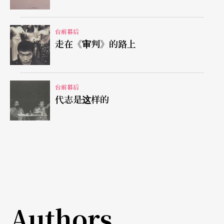
许多人在谈到台湾九〇年代舞蹈「东方主义」的趋
势里，陶馥兰是继林怀民、刘绍炉、林秀伟之后，
台前幕后
另一个经常被讨论的例子。不过，她的创作系统对
走在《审判》的路上
外界而言，始终是模糊的，因为一直到《心斋》之
前，她还在一道一道解开身体的谜题。一九九四年
台前幕后
出版的《舞书》及一九九六年的《身体书》，这两
代志是这样的
本书前者虽是她历年舞蹈论述的汇整（自此她曾宣
布在舞评上封笔），但仍可略窥她对身体开发的看
法，「生命宇宙观的建立必先深埋根植于身体，只
有造就了身体的功业，宇宙生命才因此显现。」
（摘自《舞书》中〈走自己的路，跳自己的舞〉
篇）
Authors