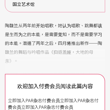
国立艺术馆
陶馥兰从两年前开始唱歌，她认为唱歌、跳舞都该
是生而为之的本能，是需要觉知，而不是需要学习
的本能。潜遁了两年之后，四月将推出新作──陶
馥兰的舞蹈与吟唱作品《归返盖娅，大地的母
亲》。
老实说，她改变很大。二月拜访陶馥兰时，她从台
北市闹区搬到淡水近山又见海的郊区已有两年了，
欢迎加入付费会员阅读此篇内容
而关于她的改变这两年是一个关键的时间。
立即加入PAR杂志付费会员立即加入PAR杂志付
八〇年代下半期陶馥兰从美国回来时，她的作品带
费会员立即加入PAR杂志付费会员