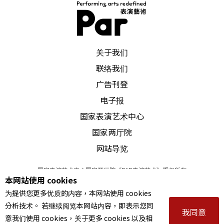
这支独舞作品，可以说是「新」的陶馥兰的出现，
「盖娅」为希腊神话中宇宙的母亲，可以感觉在
PAR 表演艺术杂志
「盖娅」里的陶馥兰，身体里有一种轻盈自在，减
关于我们
联络我们
少了之前几支作品令人不安的神秘色彩，一种比较
广告刊登
向上扬升的精神。去年，陶馥兰重新召集舞者，新
电子报
舞团命名为「如舞人」，希望有别于一般舞团的职
国家表演艺术中心
业命题，陶馥兰说，「如」是一个虚字，是很大的
国家两厅院
生命空间。舞团强调大自然的野地训练，她常带著
网站导览
舞者到她最喜欢的地点──擎天岗，去感觉风声草
国家表演艺术中心国家两厅院《PAR表演艺术》版权所有
香、天地之间的磁场，她说：「每次回到擎天岗就
本网站使用 cookies
©
2022
Performing arts redefined. All Rights Reserved
为提供您更多优质的内容，本网站使用 cookies
好像又重回母亲的子宫，把舞者带到天地之间，成
统一编号 Tax Id number 00973926
分析技术。 若继续阅览本网站内容，即表示您同
本站所提供相关演出资讯，如有异动应以主办单位公告为准。
我同意
为母亲的孩子。」
意我们使用 cookies，关于更多 cookies 以及相
服务条款
｜
隐私权声明
｜
著作权声明