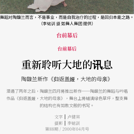
舞蹈对陶馥兰而言，不是事业，而是自我治疗的过程，是回归本能之路。
（李铭训 摄 如舞人舞团 提供）
台前幕后
台前幕后
重新聆听大地的讯息
陶馥兰新作《归返盖娅，大地的母亲》
潜遁了两年之后，陶馥兰四月将推出新作──陶馥兰的舞蹈与吟唱
作品《归返盖娅，大地的母亲》，舞台上将铺满绿色草坪，整支舞
的结构也有如散文般的书写。
|
文字
卢健英
|
摄影
李铭训
第88期 / 2000年04月号