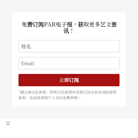
（self-healing）的过程，是回归本能之路。两年
前，她解散了经营多年的多面向舞团，因为舞蹈是
免费订阅PAR电子报，获取更多艺文资
生活、是生命，而不是「经营」，她辞去了国立艺
讯！
术学院的教职，也不再那么勤于看舞、论舞，在山
上的家中过著淸修简易的生活。同时，她开始随本
能唱歌、绘画、跳舞。
陶馥兰说，当你回到最单纯的生命时，「连声带都
立即订阅
可以跟著身体起舞的。」在一次与原住民聚会的机
*通过递交此表格，即表示您接受并同意已阅读本网站的使用
缘里，启发了陶馥兰「发声」的欲望，并且随时随
条款，私隐政策和个人资料收集声明。
地带著录音机录下自己的「歌」──一些非关语言
的吟唱，一九九七年并创作了独舞作品《盖娅，大
:::
地的母亲：陶馥兰的吟唱与舞蹈》。