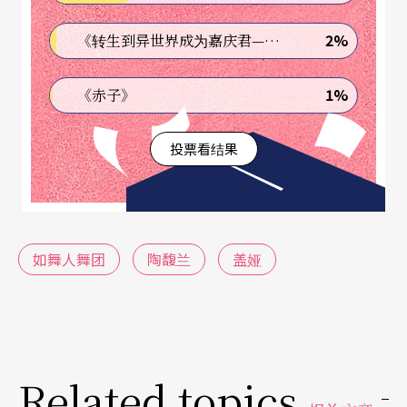
轨迹到了一九九三年的时候出现了变化，她转而在
2%
《转生到异世界成为嘉庆君—发现我的祖先是诈骗集团!?》
本土戏曲里找寻养分，创作《北管惊奇》，她花了
很长的时间去认识台湾地方庙会中常见的北管，跟
1%
《赤子》
著野台戏跑，进行田野调查，「因为觉得身体有了
投票看结果
局限，为什么我的身体被我的大脑牵著走？」，回
顾当时，陶馥兰说。
从质疑、反叛回归心灵的追求
如舞人舞团
陶馥兰
盖娅
因为对「经过各种技巧训练后的身体」的质疑，陶
馥兰从原先走的路上停下来，努力思索身体的原
性，如何去找到身体最原始的「动」的本能，这条
Related topics
路当然不容易。一九九四年她到纽约，一天早上醒