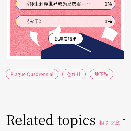
下，获得国家馆部分银牌奖的荣誉（注）。PQ的奖
1%
《转生到异世界成为嘉庆君—发现我的祖先是诈骗集团!?》
项，虽然无法如美国的东尼奖或电影界的金棕榈引
1%
《赤子》
人注目，但它在国际剧场界中的权威地位，却绝对
不亚于这些奖项。因此，台湾在PQ的获奖，相较于
投票看结果
台湾许多电影导演在各大影展中的光荣纪录，理应
获得相同的重视。
只是，当这样的消息传回台湾之后，受到的却是传
Prague Quadrennial
创作社
地下铁
播媒体不成比例的冷淡反应。文建会主委的接见，
可能促成了未来参展计划常态组织的建立，和其他
相关国际会议交流活动的举办，但见诸报章的却只
Related topics
有两三则的报导，一般民众，或甚至多数的剧场工
相关文章
作者对此事件能够有多少了解，就不免让人存疑。