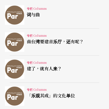
负责整个PQ参展计划的中华技术剧场协会，预定在
专栏 Columns
九月底举行成果发表会。我个人非常希望，这次的
词与曲
成果发表会，不仅只是接受相关单位补助的例行作
业，而能借由传播媒体更多的报导，剧场工作者与
专栏 Columns
一般大众更多的关切和参与，形成一个可以对许多
南台湾要建音乐厅，还有呢？
相关议题加以讨论的机会。
还有关于创作社新作《地下铁》的一点想法。
专栏 Columns
建了，就有人来？
观赏《地下铁》演出的时候，我的旁边是一位本地
艺文界的重要人士，他对于创作社剧团以范植伟等
专栏 Columns
几位明星为票房号召的做法，颇不以为然，他认为
「乐观其成」的文化单位
这样的制作模式对于剧团本身的成长，和整体表演