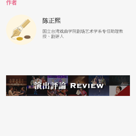
作者
名字的剧场演员徐堰玲、马照琪、Fa，换言之，这
些在小剧场的观众群里已经有不少fan的演员，应该
陈正熙
也有潜力成为剧场里的明星。
国立台湾戏曲学院剧场艺术学系专任助理教
授、剧评人
因此，重点可能不是要不要依靠明星来拉抬声势、
票房、和整体的景气，而是剧场界的明星从哪里
来？
注：今年的PQ总共颁出一个金牌奖，两个银牌奖，
和两个铜牌奖。
文字｜陈正熙 国立台湾戏曲专科学校专任讲师