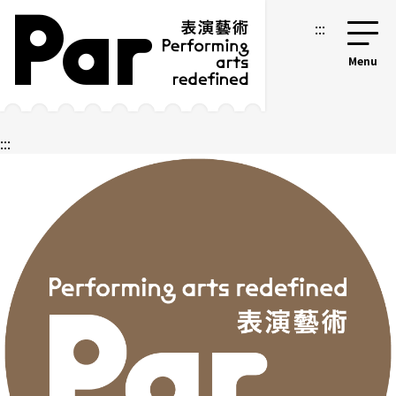
跳到主要内容区块
网站导览
:::
:::