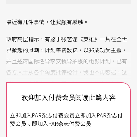
最近有几件事情，让我颇有感触。
政府高层指示，有鉴于张艺谋《英雄》一片在全世
界掀起的风潮，计划集资数亿，以郑成功为主题，
并且邀请国际名导李安执导拍摄的电影计划，已有
各方人士从各个角度批评检讨，我也不再赘述，这
只是再一次说明一个可悲的现象：本地许多政治人
物在面对文化议题时，总是显得无知与可笑。而如
欢迎加入付费会员阅读此篇内容
果我们把这个提议，与台湾电影目前面临的困境对
立即加入PAR杂志付费会员立即加入PAR杂志付
照来看，就不免要对施政者的「奇想」感到惊愕与
费会员立即加入PAR杂志付费会员
愤怒。