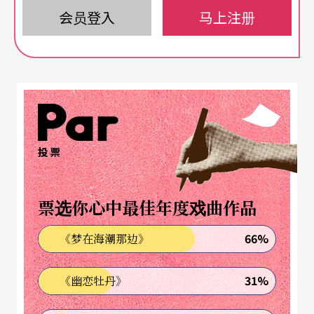
至于说这样的提议是否可行，或者之后会有什么发
会员登入
马上注册
展，老实说，我一点兴趣也没有。
另一件事，则发生在遥远的布拉格。
台湾在经过多年的努力，终于能将本地剧场设计者
和相关科系加以整合，参加在捷克布拉格举行的PQ
投票
2003（Prague Quadrennial布拉格四年展，全世界
最具权威的剧场设计╱建筑大展）。如果对PQ的发
票选你心中最佳年度戏曲作品
展历史与重要性，和本地剧场设计的发展历程有所
66%
《梦在海潮那边》
认知，就会了解台湾在PQ的现身，确实是一个相当
难得的成就。更难能可贵的是，以「游园观景」为
31%
《幽恋牡丹》
主题的台湾馆，在五十二个国家激烈竞争的情况