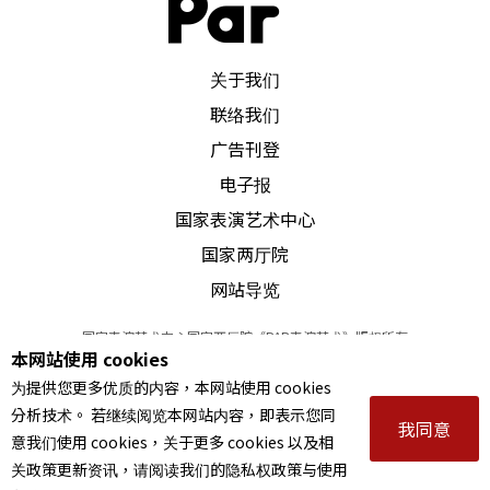
PAR 表演艺术杂志
关于我们
联络我们
广告刊登
电子报
国家表演艺术中心
国家两厅院
网站导览
国家表演艺术中心国家两厅院《PAR表演艺术》版权所有
本网站使用 cookies
©
2022
Performing arts redefined. All Rights Reserved
为提供您更多优质的内容，本网站使用 cookies
统一编号 Tax Id number 00973926
分析技术。 若继续阅览本网站内容，即表示您同
本站所提供相关演出资讯，如有异动应以主办单位公告为准。
我同意
意我们使用 cookies，关于更多 cookies 以及相
服务条款
｜
隐私权声明
｜
著作权声明
关政策更新资讯，请阅读我们的隐私权政策与使用