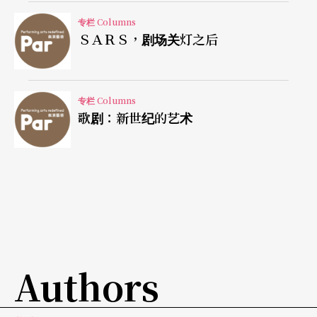
艺术环境的健全发展都没有好处。
专栏 Columns
ＳＡＲＳ，剧场关灯之后
我并非不能同意这位重要人士的看法，对于其他剧
团汲汲与媒体名人合作，却不顾制作品质与专业原
则的做法，也深不以为然。但在看《地下铁》时，
专栏 Columns
歌剧：新世纪的艺术
我却有另一个想法，或疑问。
我们的剧场界有哪些明星？
果陀剧场的
ART
演出时间是今年十二月，开始预售
的票房却已经热闹滚滚，金士杰、李立群、顾宝明
三个剧场明星的再次合作，绝对是最主要的因素。
Authors
相对来看，因为范植伟而走进《地下铁》的fan应该
会发现：在演出中最为亮眼的，其实是他们不知道