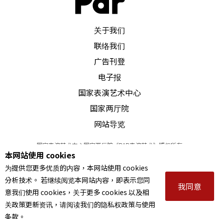
PAR 表演艺术杂志
关于我们
联络我们
广告刊登
电子报
国家表演艺术中心
国家两厅院
网站导览
国家表演艺术中心国家两厅院《PAR表演艺术》版权所有
本网站使用 cookies
©
2022
Performing arts redefined. All Rights Reserved
为提供您更多优质的内容，本网站使用 cookies
统一编号 Tax Id number 00973926
分析技术。 若继续阅览本网站内容，即表示您同
本站所提供相关演出资讯，如有异动应以主办单位公告为准。
我同意
意我们使用 cookies，关于更多 cookies 以及相
服务条款
｜
隐私权声明
｜
著作权声明
关政策更新资讯，请阅读我们的隐私权政策与使用
条款。