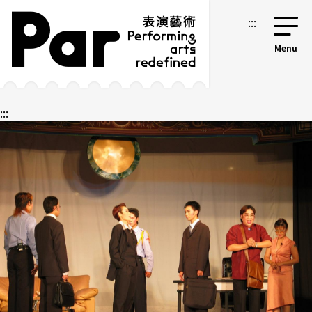
跳到主要内容区块
网站导览
:::
:::