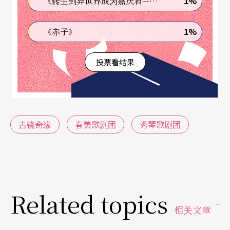
1%
《转生到异世界成为嘉庆君—发现我的祖先是诈骗集团!?》
《古镜奇缘》说的是现代企业老板看上一面古镜，
因高僧阻挠，阴错阳差之际中弹，魂魄来到古镜原
1%
《赤子》
持有人元朝时代的蒙古王子身上，借尸还魂，意识
投票看结果
仍在，藉著元朝人的身体，展开了一场元汉之间的
狙杀、爱情冲突。看似天马行空，剧情也随意而
走，蒙古王子口中说著留学英国、I Love You，让人
噗嗞发笑，就野台气氛而言，达到趣味效果，但就
古镜奇缘
春美歌剧团
秀琴歌剧团
作品而言，如能去芜存菁、集中主题，也不亏动员
廿六位演员盛大规模的制作用心了。
Related topics
相关文章
文字｜纪慧玲 资深艺文新闻工作者