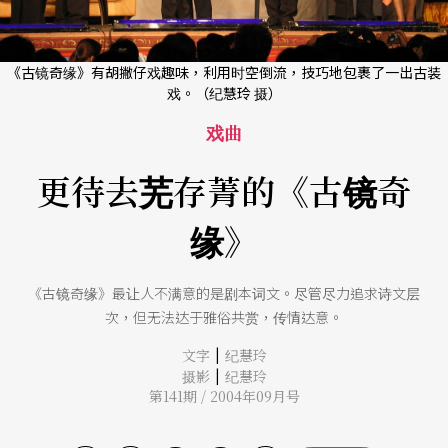
《古镜奇缘》有胡撇仔戏趣味，利用时空倒流，技巧地包裹了一出古装
戏。（纪慧玲 摄）
戏曲
更待去芜存菁的《古镜奇
缘》
《古镜奇缘》最让人不满意的是剧本词文。尽管尽力追求诗文层
次，但无法达于雅俗共赏，传情达意。
|
文字
纪慧玲
|
摄影
纪慧玲
第141期 / 2004年09月号