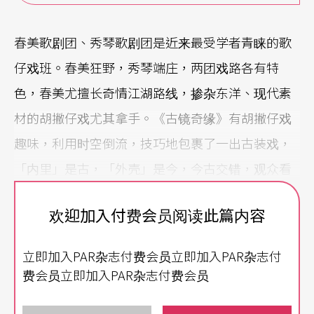
春美歌剧团、秀琴歌剧团是近来最受学者青睐的歌
仔戏班。春美狂野，秀琴端庄，两团戏路各有特
色，春美尤擅长奇情江湖路线，掺杂东洋、现代素
材的胡撇仔戏尤其拿手。《古镜奇缘》有胡撇仔戏
趣味，利用时空倒流，技巧地包裹了一出古装戏，
「内里」是古，「外壳」是今，今古交错，观众看
了趣味──尽管剧情多处交代不清，情节唐突，但
欢迎加入付费会员阅读此篇内容
风趣语言贯串全剧，二生二旦加一丑，努力地架构
了剧中人特性与冲突。
立即加入PAR杂志付费会员立即加入PAR杂志付
费会员立即加入PAR杂志付费会员
《古镜奇缘》最让人不满意的是剧本词文。尽管尽
力追求诗文层次，但无法达于雅俗共赏，传情达