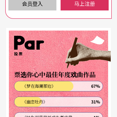
会员登入
马上注册
意；不看字幕，完全无法理会演员唱念，即使追逐
字幕，亦觉只是文字铺叠而已，多数无关键意义。
更甚者，剧中出现族群要共融、追求民主自由等字
词，实太突兀，编剧希望镶入现代思维的企图可以
理解，但前情末交代，后文突然登高一呼，硬生生
曝露了剧本结构、冲突、主题等技巧的掌握力不
投票
足。
票选你心中最佳年度戏曲作品
春美歌剧团强项也就是春美一人，丑角洪锦叶常有
67%
《梦在海潮那边》
画龙点睛之效，也是剧团组合强项之一。但除此之
外，演员参差不齐，唱念做表都还有待进一步努
31%
《幽恋牡丹》
力。导演处理场面、节奏也应再求整饬、洗练。