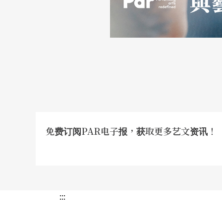
换的一个中国，面对从传统封建转换到现代的
的大环境正在转换，女性必须调整她新的角色
不允许妳去转换，但是整个时代已经隐约地在
德，某个程度妳要借由夺取权力来把原来的压
个权力的夺取，很多她的不幸，她的悲剧是跟
就会加深，所以她要一步步地把权力夺回来。
她们困境的方式是借由权力的夺取。这个部分
免费订阅PAR电子报，获取更多艺文资讯！
魏：
我觉得她不能算是坏女人，她只是有一些
不太认同。事实上她只是生长在那个时代的一
只能用两三个钟头把她这一生都要概括，所以
分，其实我相信曹七巧她不坏。王熙凤虽然嘴
:::
甜，见人说人话，见鬼说鬼话。王熙凤是个聪