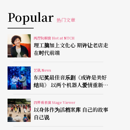
Popular
热门文章
两厅院橱窗 Hot at NTCH
理工脑加上文化心 期许让老店走
在时代前端
艺讯 News
东尼奖最佳音乐剧《或许是美好
结局》 以两个机器人爱情重新凝
视有限人生
四界看表演 Stage Viewer
以身体作为活档案库 自己的故事
自己说