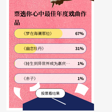
票选你心中最佳年度戏曲作
品
67%
《梦在海潮那边》
31%
《幽恋牡丹》
1%
《转生到异世界成为嘉庆君—发现我的祖先是诈骗集团!?》
1%
《赤子》
投票看结果