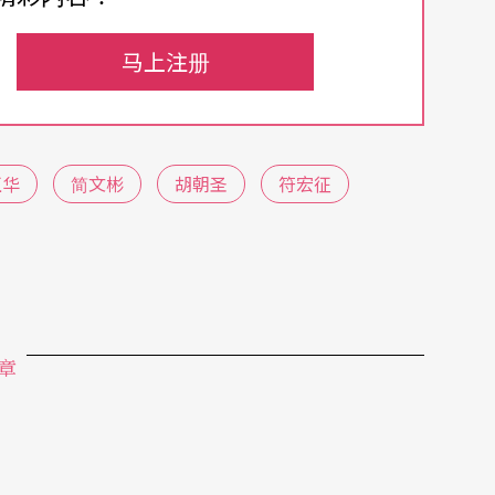
马上注册
，撞击……
正华
简文彬
胡朝圣
符宏征
演《欲望城国》敖叔征夫人这个角色时，是个很大
章
色；而后来在妳饰演的几个比较鲜明的角色里，常
是不是来聊聊这个部分？