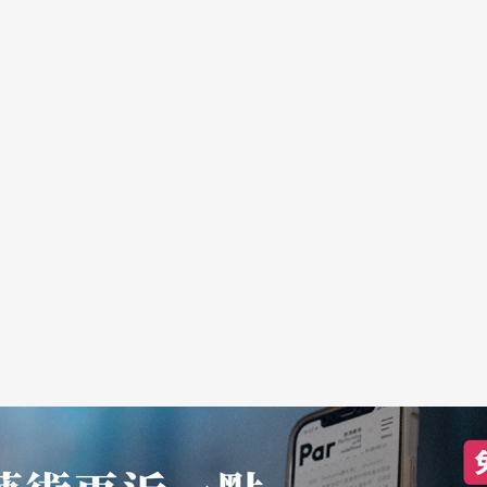
白兰琪这个角色，在西方经典的挑战性直追莎士比
喜剧之间的模糊性，人性的面很大。
生存，所以她就有很多的冲突，很多的意外，这个
巧，让我去同情更多更多的人，在这个世界上，不
的，所以才会有那么多的遗憾，但是要如何自处。
释出来，我不能把一个角色演出来让观众同情我，
这是一个很不一样的思考方式。这个角色完全是我
完后的第二天，我就躺在床上不想起来，那感觉很
在这一天就要释放，很难过的感觉。很多演员说进
色放在一个环境，而这个家庭是象征著正准备要转