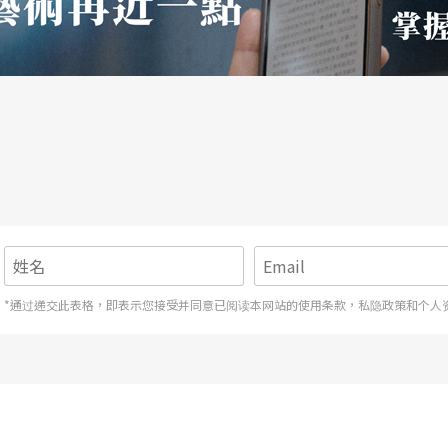
冲突。女性角色最鲜明的时候，通常是在一个背景
位置，而在调整时，她会遇到抗力，原来旧的规范
呼唤妳必须扮演另外一个角色了。妳要挑战旧道
迫性抗抵。王熙凤也一样，她透过的方式就是在一
权力有关的，当权力扣住在别人的手里，她的不幸
在这两个女性角色里头，我们都看到她们想要脱离
，海敏怎么看，曹七巧是不是一个坏女人？
缺点而已。至于你刚刚所讲的夺取权力，我有一点
*通过递交此表格，即表示您接受并同意已阅读本网站的使用条款，私隐政策和个人
个小人物，只是张爱玲把她扩大了。我们在戏剧上
我们强调了一些部分，强调了她所谓「坏」的部
巴厉害，但是她是针对人的，她对贾母就非常地
明的人，她也不能算是一个坏女人，她有贪欲，也