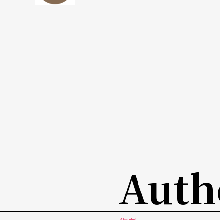
魏海敏（以下简称魏）：
在京剧当中，女性角
前当代传奇剧场，我就开始有了不同的表演的
不晓得怎么演一个让别人相信的坏女人。因为
夫人，我就发现有一点问题，在表演上，我没
女性的角色变得更活泼、更生动、更年轻或所
个比较正派的女性在叙述一些她的事件，作派
「坏女人」是什么定义？
阮：
我的小说常以女性角色为主，她们主要不
以写一个悲剧的女人，但是我不愿意写坏女人
Auth
的角色中我觉得曹七巧更有趣，因为曹七巧内
财富和追求真爱，名和利还有她自己之间的犹
车》里的白兰琪，她从一开始就怀抱著对幸福