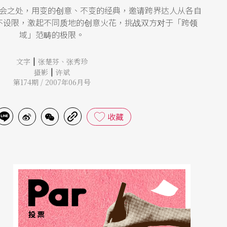
会之处，用变的创意、不变的经典，邀请跨界达人从各自
不设限，激起不同质地的创意火花，挑战双方对于「跨领
域」范畴的极限。
|
文字
张楚芬
、
张秀珍
|
摄影
许斌
第174期 / 2007年06月号
收藏
投票