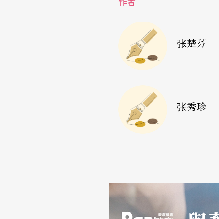
作者
本身的内心戏很强，在一种真实与虚幻之间。
亚作品里的角色，莎士比亚的角色处在悲剧与
张楚芬
魏：
曹七巧是在一个不适合她生存的环境当中
环境给了她一个很不踏实的感觉。我演了曹七
管是男人还是女人，有很多事情是无法去掌控
我是一个演员，我必须很忠实地把剧中角色诠
张秀珍
而是要在不露痕迹当中让观众看到她的可怜，
自己创造出来的，对她特别有感情。因此在演
失落，本来是很波动、摆荡、很丰富的情感，
入角色出不来，我相信就是在这里。
阮：
我看《金锁记》时，是透过将曹七巧这角