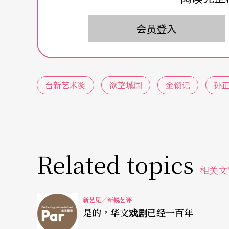
他想用怎样的效果演活这些角色？
会员登入
古典与现代、戏曲与文学，要在同一个舞台上
时间：4月7日
台新艺术奖
欲望城国
金锁记
孙
地点：台新金控二楼元厅
文字整理：张楚芬
Related topics
阮庆岳（以下简称阮）：
妳自己曾说在面对饰
相关文
的挑战，因为妳要扮演一个「坏」的女人的角
新艺见／新锐艺评
常是我们一般认为比较负面的女性角色，我们
是的，华文戏剧已经一百年