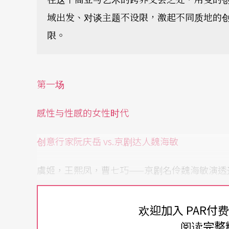
域出发、对谈主题不设限，激起不同质地的
限。
第一场
感性与性感的女性时代
创意行家阮庆岳 vs.京剧达人魏海敏
虞姬，王熙凤，曹七巧——京剧名伶魏海敏演透
她是怎么用现代人的心情看待他们？
欢迎加入 PAR付
阅读完整
林秀子，钟美满，秋琴——小说家阮庆岳建构那