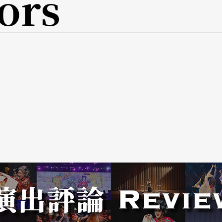
ors
、女人，还是变性人？
睡觉的女人，但也是个百分之百的女人。
得鼾声如雷啊，例如Roipnol就是了。根据我
。
意味著死亡。
的幽默。本书还收录「国际级大导演的忠告」与
提供偏方，后者为怀旧散文、电影札记、文化探讨
烈，将一飨影迷好奇之心。（周倩漪）