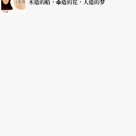
木造的船，伞造的花，人造的梦
本书就是我最诚恳、最透明的自我呈现了。」本书
作。一九八三年，前卫杂志《月亮》向阿莫多瓦邀
可不是中规中矩谈自己，而是创造出狂野的小说主
Diphusa
）。她叙述了各种放荡不羁的性爱与毒品
照，亦是阿莫多瓦另种形式的真实告白。其中一段