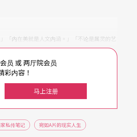
。」「内在美就是人文内涵。」「不论是属灵的艺
自快感通向心神的舒畅，都可以提升我们的生活品
、美育教育与政策的问题、寻找美的各种途径、到
费会员 或 两厅院会员
精彩内容！
面。包含了社会历史评述，中西文化比较，从极
辩性兼具。汉宝德说：「视觉美的养成之所以困
马上注册
没有机会看到经典的美质，是无法养成审美的习惯
此言指向全民美育、公民美学的推动责任与方向，
画家私传笔记
宛如A片的现实人生