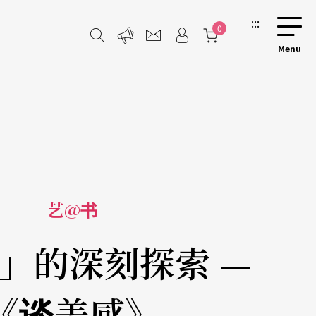
:::
0
艺@书
」的深刻探索 —
《谈美感》