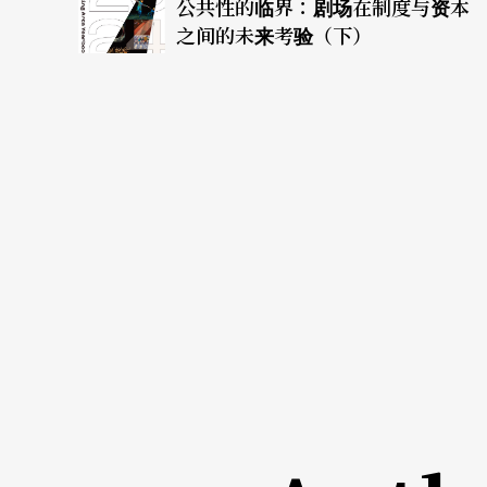
公共性的临界：剧场在制度与资本
之间的未来考验（下）
阿莫多瓦的「阿莫多瓦式」透明自白
《
宛如A片的现实人生
》
贝德罗．阿莫多瓦
著 范湲译 圆神出版
「对于所有亟欲剖析我内心世界的人而言，这
是西班牙电影国宝导演阿莫多瓦唯一的文字创
约专栏，他一口答应，勤奋准时交稿，但，他
角：A片巨星佩蒂．狄芙莎。（原书名为
Patty 
经历，那是八○年代马德里文化运动的真实写
佩蒂对作者的自白——