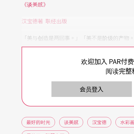
《谈美感》
汉宝德著 联经出版
「美与创造是两回事。」「美不是阶级的产物
术，自美感通向生命的领悟；或属肉的欢乐，
质」……汉宝德探索美感，从美与生命的体悟
欢迎加入 PAR付
阅读完整
美与人文内涵的关连等架构，切入美的诸种层
简、质感、宗教艺术等发掘美感，知识性与思
会员登入
难，正是因为我们无法把美从丑中独立出来，
的。因为习惯的养成，要多看好东西才成。」
正可供有心者集思广益。（周倩漪）
最好的时光
谈美感
汉宝德
水彩
让你忍不住想拿笔画起来