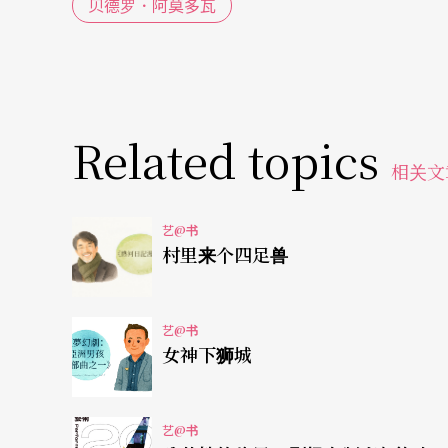
贝德罗．阿莫多瓦
《水彩画家私传笔记》
Gordon Mackenzie
著 蒋丰维译 积木文化出版
Related topics
出生于加拿大安大略省的Gordon MacKen
相关文
试使用各种媒材创作，直到一九七○年以水彩
品充分反映与大自然的情感共鸣。全书以真实
艺@书
村里来个四足兽
图篇，除了常用的色彩淡化、湿画法、层叠法
元素。作者的创作态度毫不设限，广用水彩以外
和画棍、海绵、牙刷、喷雾器等，他说，任何
艺@书
女神下狮城
让人不禁想动手作画。「水彩结合的鲜活气氛
所感兴趣的，却始终在于捕捉一种经验的本质
艺@书
作者观感，道出水彩画的独具特色。（周倩漪