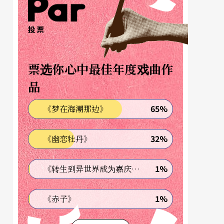
投票
票选你心中最佳年度戏曲作
品
65%
《梦在海潮那边》
32%
《幽恋牡丹》
1%
《转生到异世界成为嘉庆君—发现我的祖先是诈骗集团!?》
1%
《赤子》