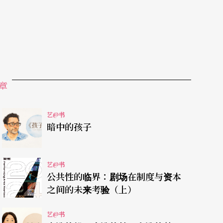
zie，早先于安大略艺术学院接受正统艺术教育，曾尝
章
作画，才找到能捕捉自然静谧飘逸美的途径，其作
作品和手绘插图交互解说，从用具篇、技法篇到构
艺@书
暗中的孩子
、遮盖法外，还教你如何运用各式焦点，安排视觉
的用具，例如油画专用的调色刀、DIY的调色盘
地方都可能找得到画水彩的用具。这些私传法宝，
艺@书
公共性的临界：剧场在制度与资本
与精致透明感令人气象一新。尽管取材于自然，我
之间的未来考验（上）
，而非重现一个特定场景而已。」这段深入心坎的
艺@书
）