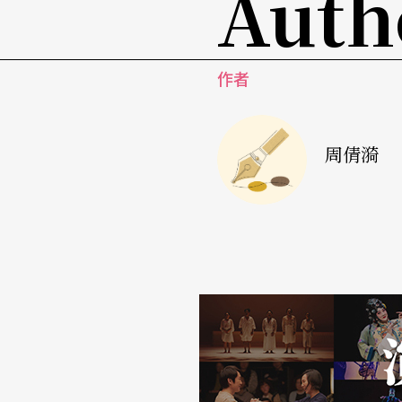
Auth
佩蒂：首先，我很想知道的是，我究竟是男人
阿莫多瓦：妳当然是个女人啊！妳是个从来不
作者
佩蒂：我为什么不睡觉呢？有些安眠药可以让人睡
的经验，美国佬对Roipnol的评价都是很不错的
周倩漪
阿莫多瓦：妳不能睡觉，因为对妳来说，睡眠
短篇小说〈佩蒂．狄芙莎〉处处充满如此辛辣
「万花筒」两个单元，前者为拍片成名症候群
等创作，阿莫多瓦式的自嘲与机趣，轻快与热