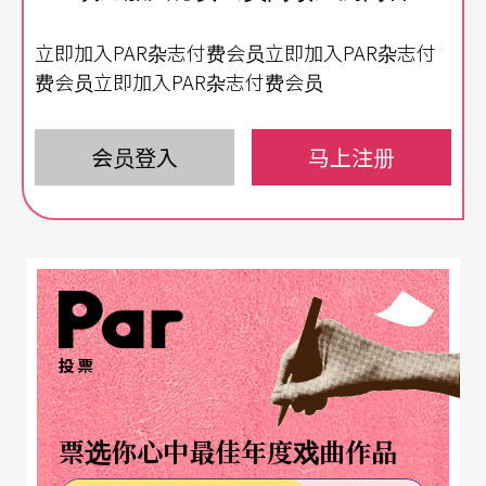
梅优叶娃
俄罗斯传统下的日本独白
立即加入PAR杂志付费会员立即加入PAR杂志付
如果不是亲临现场，简直无法想像这位生于高尔
费会员立即加入PAR杂志付费会员
基，照片宛如俄罗斯搪瓷娃娃般，拥有道地俄罗斯
钢琴学派根柢的梅优叶娃（Irina Mejoueva），从肢
会员登入
马上注册
体的语言到演奏的风格，几乎已经彻底的「露」
「和」倒转。乍听之下，这位「俄裔日本钢琴家」
极为直观的演奏风格，加上必定视谱演出的个人特
色，梅优叶娃的诠释会是极不讨喜的。但撇开极为
大胆的速度选择，以及不营造优美音色的表象下，
投票
这位因为在初次抵日就有“déjà vu”之感，选择在
东京定居至今十余年，至今对于能剧、歌舞伎甚至
票选你心中最佳年度戏曲作品
落语等传统日本艺术已经皆有深厚造诣的梅优叶