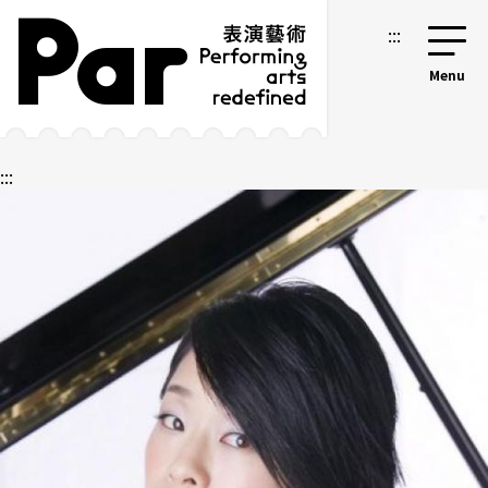
跳到主要内容区块
网站导览
:::
:::