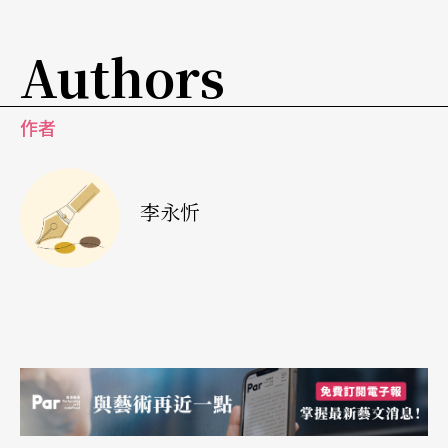
灵魂开始「自由呼吸」起来，就产生了一种极私
密、内省、独一无二的风格。这种转瞬间在形而上
Authors
顿入禅定，形而下却保持高度精密控制力的特色，
在下斗胆称之为「独白下的传统」：不论是俄罗斯
作者
还是日本，上原承袭的传统在此都成为了她个人的
独白。假以时日，或许这将成为一家之言；但在当
李永忻
下，上原独白下的「传统」，无论是罗刹还是大
和，仍充满著辩证与统合之间，不可预测的魅力与
冒险性。