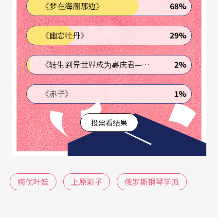
68%
《梦在海潮那边》
娃，其实演绎出了某种典型的和式艺术。
29%
《幽恋牡丹》
更进一步来说，梅优叶娃呈现出一种「传统下的独
白」：既是俄罗斯传统下的日本独白，反之亦然。
2%
《转生到异世界成为嘉庆君—发现我的祖先是诈骗集团!?》
原因在于梅优叶娃透过一种状似白描或枯山水的风
格，先确立起骨干与架构等「形式」，再以极为节
1%
《赤子》
制的方式去雕琢出各种微小的变化。但表面上状似
投票看结果
极其无痕的俄罗斯基因，其实早已深渗在梅优叶娃
的节奏、分句、音色的掌控与读谱的视角上。只是
蝇头小楷或米雕式的美学在先天上就极其不讨好观
众，因为已经将动态与可视范围压缩到了最低的幅
梅优叶娃
上原彩子
俄罗斯钢琴学派
度。在梅优叶娃的指下，萧邦与德布西时而密不透
风，时而疏能走马；其拿手好戏的梅特涅更兼水乳