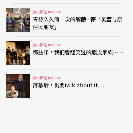
览会之画》中如鱼得水，情景交融的成功堪称近年
演出评论 Review
少见的精采演出。然耐人寻味的是，上原渲染力十
等待久久酒一次的醇酿--评「吴蛮与原
足的手法虽然颇为讨喜，但却经常在音乐的流动
住民朋友」
上，瞬间呈现出与听众的距离最大值。尤其在上半
场的贝多芬与李斯特，这种感觉最是明显。
演出评论 Review
那些年，我们曾经笑过的顽皮家族……
若是进一步地探索其因为何，窃以为一段源自于节
目单上的内容，似乎是关键所在：「上原……在俄
演出评论 Review
罗斯音乐里建立了可以自由呼吸的创作基础。」俄
落幕后，仍要talk about it……
罗斯传统中无论是爆发力十足的浓烈情感、幅度极
为宽阔的表现能力，或是密度极高的变幻莫测，在
上原的演出中几乎是手到擒来。但当本能直观地被
解放时，那个要求节制、优雅、简约与留白的和式