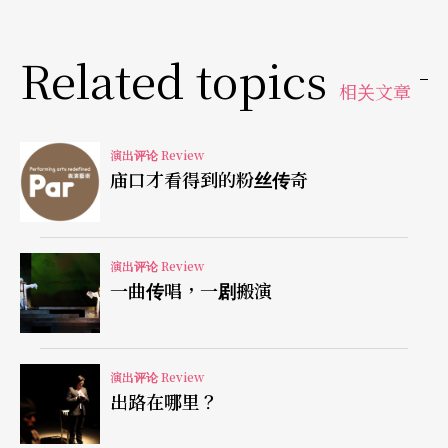
交融、命相合参。至于这种诠释方式对于听众而
言，则一如过隙白驹：得知我幸，不得你命。
Related topics
相关文章
上原彩子
承袭的传统成为个人的独白
演出评论 Review
再探来自日本高松，始终未进入日本音乐教育科班
庙口才看得到的粉丝传奇
体系，仅以类似「俄罗斯音乐私塾」背景，却在柴
科夫斯基大赛同时创下第一位女性，与第一位日本
演出评论 Review
钢琴家夺魁纪录的上原彩子。如果不是亲临现场，
一曲传唱，一剧搬演
同样无法想像这位身躯如此娇小的东瀛魔女，却凭
借著强大的背肌与宽阔的肩线，让上原（或许并不
演出评论 Review
轻易地）营造出与体型完全无法匹配的庞大音压与
出路在哪里？
厚实的音色。拥有此般雄浑的气势，让上原在《展