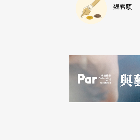
的制作，看当代编舞家与一世纪前的舞蹈和音
魏君颖
性的传承意涵。