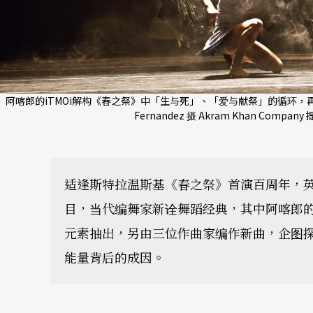
阿喀郎的iTMOi解构《春之祭》中「生与死」、「爱与献祭」的循环，再
Fernandez 摄 Akram Khan Company
适逢斯特拉温斯基《春之祭》首演百周年，
目，当代编舞家新诠舞蹈经典，其中阿喀郎
元素抽出，另由三位作曲家编作新曲，企图
能量背后的成因。