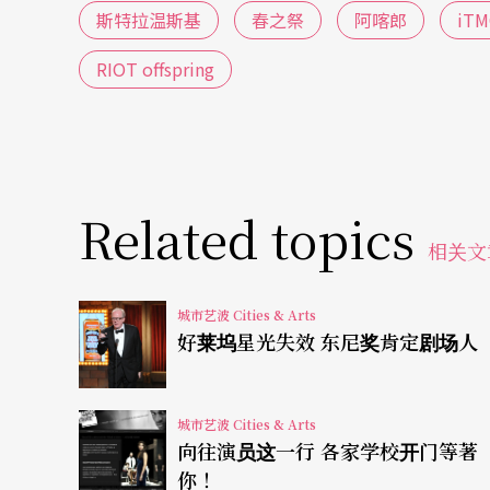
斯特拉温斯基
春之祭
阿喀郎
iTM
五月底，由阿喀郎编舞的
iTMOi
（
in the mind of
的《源》
Desh
、受瞩目的奥运开幕式作品《求
RIOT offspring
令人期待。在新作中，阿喀郎将斯特拉温斯基
梭尼（Nitin Sawhney）、乔瑟琳．普克（Joce
曲。一如作品名称所提示，阿喀郎企图探索斯
Related topics
能量背后的成因。
iTMOi
解构《春之祭》中「生
相关文
元素重组。无论是舞台上的烟雾弥漫，前后撞
舞作中无所不在，而略显凌乱的步调，仿佛也
城市艺波 Cities & Arts
好莱坞星光失效 东尼奖肯定剧场人
iTMOi
的世界首演在法国的MC2: Grenobl
《春之祭》的整整百年历史。舞团中，来自台
城市艺波 Cities & Arts
湾艺术大学的简晶滢，也吸引了众多目光。在
向往演员这一行 各家学校开门等著
你！
称许简晶滢所扮演的「被选中的女孩」。伦敦