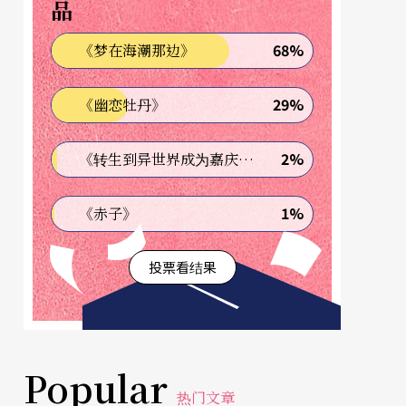
品
68%
《梦在海潮那边》
29%
《幽恋牡丹》
2%
《转生到异世界成为嘉庆君—发现我的祖先是诈骗集团!?》
1%
《赤子》
投票看结果
Popular
热门文章