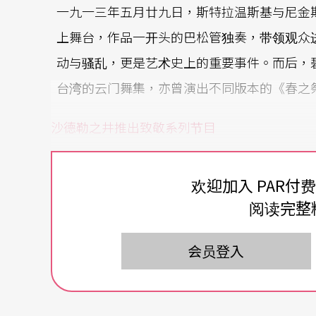
一九一三年五月廿九日，斯特拉温斯基与尼金
上舞台，作品一开头的巴松管独奏，带领观众
动与骚乱，更是艺术史上的重要事件。而后，
台湾的云门舞集，亦曾演出不同版本的《春之
沙德勒之井推出致敬
系列节目
二○一三年，伦敦首屈一指的舞蹈剧场沙德勒之井剧院
欢迎加入 PAR付
百周年致敬，策画了“String of Rites
阅读完整
chael Keegan-Dolan）编舞，由Fabul
卡》。在此版本的《春之祭》中，飘雪的舞台
会员登入
装、有些戴著动物头套，追逐与献祭的过程，
夺。