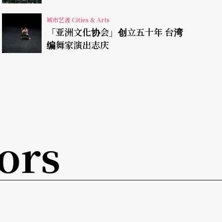
城市艺波 Cities & Arts
「亚洲文化协会」创立五十年 台湾
编舞家演出志庆
nal Youth Dance Company）和RIOT
ing
两出作品。
(in between)
为来自以色列的编舞
ffspring
则由五位编舞家Sébastian Ramirez、Ma
Blackstock 和Simeon Qsyea一同创作，邀请上百位非职业
ors
同时也探索祭典、仪式和暴动间的关系。作品名
和「暴动」在一百年前的首演夜同时上演；而新作
代」（offspring），对照这出由老老少少一同参与