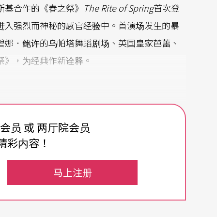
斯基合作的《春之祭》
The Rite of Spring
首次登
进入强烈而神秘的感官经验中。首演场发生的暴
碧娜．鲍许的乌帕塔舞蹈剧场、英国皇家芭蕾、
祭》，为经典作新诠释。
（Sadler’s Wells）向《春之祭》问世一
费会员 或 两厅院会员
”系列节目。四月中首先上演的作品是麦可．奇根多兰（Mi
精彩内容！
ous Beast舞团演出斯特拉温斯基《春之祭》和《彼得洛希
如初春，让人感受到春寒料峭；舞者身穿碎花洋
马上注册
不禁让人想到都市丛林中，以文明包装的野性与争