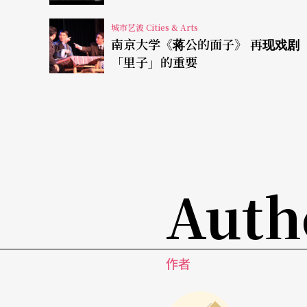
史发生地，在巴黎的香榭丽舍剧院演出。
城市艺波 Cities & Arts
南京大学《蒋公的面子》 再现戏剧
RIOT offspring
呼应当代暴动事件
「里子」的重要
在阿喀郎的作品之后登场的，则是由国家青年舞团（Natio
Company所演出的
(in between)
和
RIOT offspr
家华德蒙（Jasmin Vardimon）的作品；
RIOT o
falda Deville、 Pascal Merighi 、Ivan 
Auth
舞者在舞台上与管弦乐团、编舞家共同合作。
RIOT offspring
呼应了前年在英国爆发的暴动，
称巧妙地运用了英语的谐音与双关，「祭礼」
作者
品中，将「在春天」（of spring）转化成「后