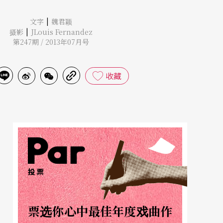
|
文字
魏君颖
|
摄影
JLouis Fernandez
第247期 / 2013年07月号
收藏
投票
票选你心中最佳年度戏曲作