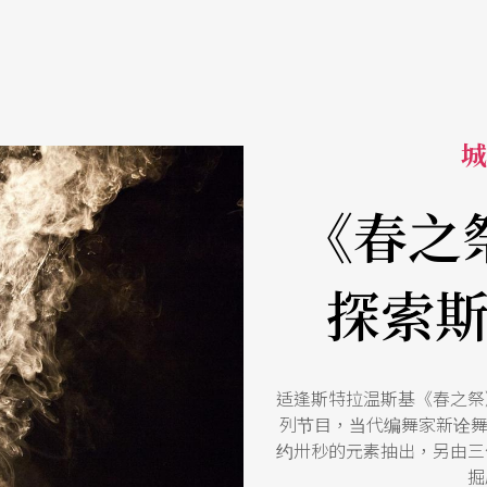
城
《春之
探索
适逢斯特拉温斯基《春之祭
列节目，当代编舞家新诠
约卅秒的元素抽出，另由三
掘