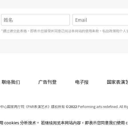
*通过递交此表格，即表示您接受并同意已阅读本网站的使用条款，私隐政策和个人
联络我们
广告刊登
电子报
国家表演
中心国家两厅院《PAR表演艺术》版权所有
©
2022
Performing arts redefined. All R
统一编号 Tax Id number 00973926
本站所提供相关演出资讯，如有异动应以主办单位公告为准。
cookies 分析技术。 若继续阅览本网站内容，即表示您同意我们使用 co
服务条款
｜
隐私权声明
｜
著作权声明