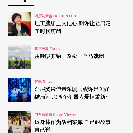
两厅院橱窗 Hot at NTCH
理工脑加上文化心 期许让老店走
在时代前端
焦点专题 Focus
从呼吸开始，改造一个马戏团
艺讯 News
东尼奖最佳音乐剧《或许是美好
结局》 以两个机器人爱情重新凝
视有限人生
四界看表演 Stage Viewer
以身体作为活档案库 自己的故事
自己说