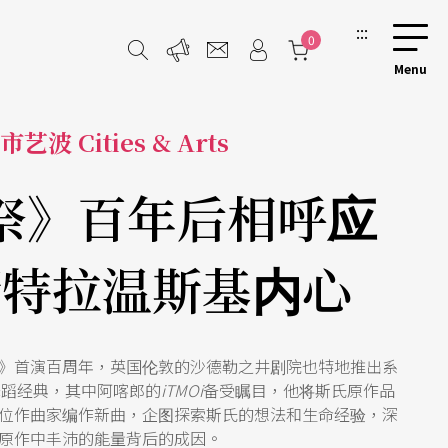
:::
0
市艺波 Cities & Arts
祭》百年后相呼应
斯特拉温斯基内心
》首演百周年，英国伦敦的沙德勒之井剧院也特地推出系
舞蹈经典，其中阿喀郎的
iTMOi
备受瞩目，他将斯氏原作品
位作曲家编作新曲，企图探索斯氏的想法和生命经验，深
原作中丰沛的能量背后的成因。