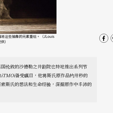
将这些抽象的元素重组。（JLouis
 提供）
英国伦敦的沙德勒之井剧院也特地推出系列节
的
iTMOi
备受瞩目，他将斯氏原作品约卅秒的
探索斯氏的想法和生命经验，深掘原作中丰沛的