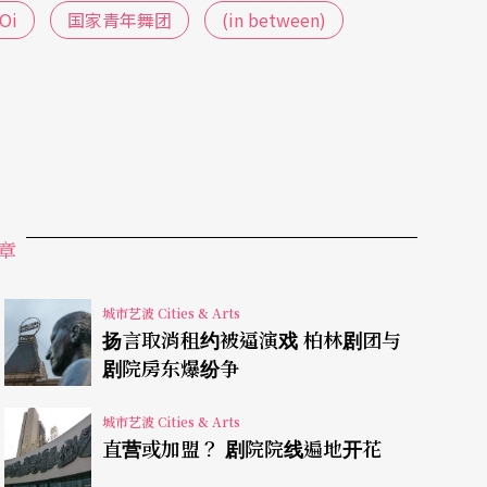
Oi
国家青年舞团
(in between)
 igor
）登场，阿喀郎继二○一一年探问身分认同
主同住》
Abide With Me
之后，新作品
iTMOi
格外
原作品约卅秒的元素抽出，另由三位作曲家尼汀．
lyn Pook）与班．佛斯特（Ben Frost）编作新
特拉温斯基的想法和生命经验，深掘原作中丰沛的
与死」、「爱与献祭」的循环，再将这些抽象的
章
击的大金球，还是身著黑羽的舞者，幽暗的力量在
示现了斯特拉温斯基作品的狂放。
城市艺波 Cities & Arts
扬言取消租约被逼演戏 柏林剧团与
e文化中心，在沙德勒之井的演出日期，则恰好标注了
剧院房东爆纷争
湾、曾参与奥运开幕式演出的林燕卿，和毕业于台
城市艺波 Cities & Arts
《英国电讯报》
The Telegraph
的舞评中，还特别
直营或加盟？ 剧院院线遍地开花
巡演结束后，六月底，
iTMOi
也将重回百年前的历