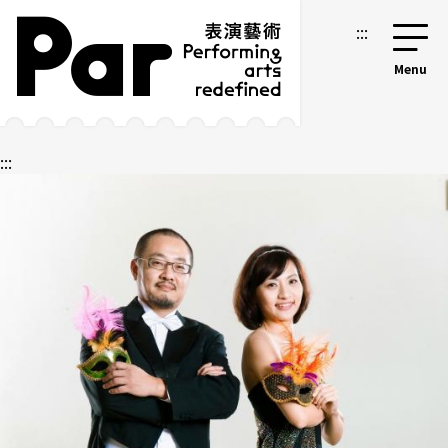
跳到主要内容区块
网站导览
:::
:::