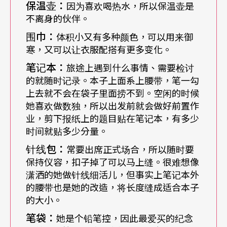
保温壶：
因为喜欢喝热水，所以保温壶是
可以用来放旅行小包，加上因为自己个子小，鞋子
不离身的伙伴。
也小，卡在这个地方根本不怕压到而变形。
围巾：
体积小又有多种颜色，可以用来御
寒，又可以让衣服配搭有更多变化。
但是衣服呢？正式场合和拜访那么多，如何带齐服
笔记本：
旅途上遇到什么事情、需要检讨
饰、一网打尽？邱瑗说：「我主要以黑色为基底，
的就随时记录。本子上面系上腰带，笔一勾
上去就不会在袋子里面捞不到。空闲的时候
上衣有无袖、半短袖、长袖；领子有高领、低领、
她喜欢做数独，所以出发前就会做好前置作
平领。另外还有洋装，以及厚、薄长裤，每一样一
业，剪下报纸上的题目贴在笔记本，有多少
件，很好搭配。」衣服质料好、剪裁合宜，因此黑
时间就贴多少分量。
针线包：
色衬托出高雅、潇洒，又有专业的感觉。而且，不
常要出席正式场合，所以随时要
保持仪容，扣子掉了可以马上缝。很难想像
管外出几天，她都可以变换出各种组合。为了避免
潇洒的她做针线细活儿，但事实上笔记本外
颜色单调，聪明的她总选上几不同颜色的围巾，依
的腰带也是她的改造，将长度缝成适合本子
的大小。
场合自由调整造型、削弱阳刚气息，而且在全套黑
笔袋：
她是个铅笔控，因此最爱买的纪念
色系列中更显出色。