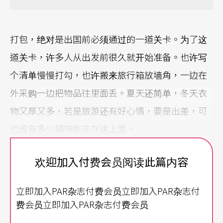
打包，绝对是出国前必须通过的一道关卡。为了这
道关卡，许多人从出发前很久就开始准备。也许写
个清单慢慢打勾，也许搬来旅行箱放墙角，一边在
外采购一边把物品往里面丢。夏天还简单，冬天衣
物又厚又多，若是旅游还有好心情，要是出差，可
也没有多少精神能花在这上面。
偏偏，NSO执行长邱瑗就是个三天两头就需要面临
欢迎加入付费会员阅读此篇内容
这类「通关」的人。
立即加入PAR杂志付费会员立即加入PAR杂志付
有条不紊 好像多啦A梦的百宝袋！
费会员立即加入PAR杂志付费会员