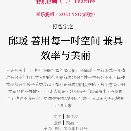
特别企画（二） Feature
音乐扬帆．2013 NSO@欧洲
打包学之一
邱瑗 善用每一吋空间 兼具
效率与美丽
三天两头出门、旅行经验丰富的NSO执行长邱瑗，早就练成一套精
准有效率的打包学。她的行李箱就像她的个性一样有条不紊、每种
物品都有小袋子分类装起，整齐得就像刚刚买来的，甚至连NSO的
文宣品也一并放入……让人觉得，她的箱子「麻雀虽小、五脏俱
全」也许不够形容，更像是多啦A梦的百宝袋，可以无穷无尽地变
出法宝来。
|
文字
李秋玫
|
摄影
颜涵正
第252期 / 2013年12月号