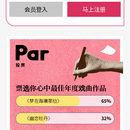
明明是刚结束一趟又长又远的旅程、直接将行李拖
会员登入
马上注册
过来的，但打开箱子，所有的物件就像她的个性有
条不紊，每种物品都有小袋子分类装起，整齐得就
像刚买来的。就算是个女人，却几乎没有什么是不
能见人的秘密。坐在箱子旁，她开始一件一件将箱
子里的用品拿出来，靠枕、零食、护膝、保温
投票
瓶……这些都还算平常，但是她还带了两双鞋子——
一双高跟、一双平底。尤其，因为飞机一落地就有
票选你心中最佳年度戏曲作品
行程，没有办法让文宣品跟著乐器的货柜走，所以
通常还得要将一部分的空间让出来，而这次，邱瑗
65%
《梦在海潮那边》
更足足带了四盒NSO录制的全套CD！难以相信这么
32%
《幽恋牡丹》
小的箱子，居然装得了这么多东西，却只见她不断
地搬出来，并且一一介绍……顿时觉得「麻雀虽