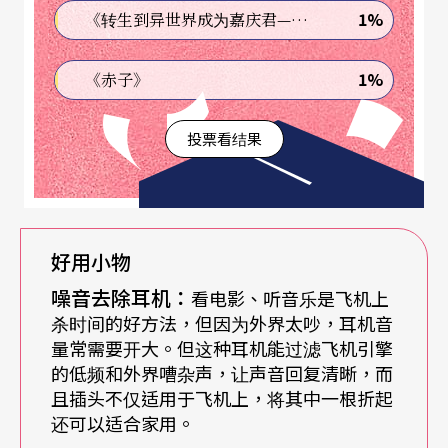
1%
《转生到异世界成为嘉庆君—发现我的祖先是诈骗集团!?》
小、五脏俱全」也许不够形容，这箱子更像是多啦A
梦的百宝袋，可以无穷无尽地变出法宝来。
1%
《赤子》
要如何让打包快速？邱瑗有一套方法，因为常出
投票看结果
国，所以她准备了一个旅行小包，黑色半透明材质
可以看见里面的东西，柔软的材质又能够适合各种
形状。日用品也是旅行组的小分装、贴上标签，只
好用小物
要出发前检查一下，需要时装满就好，一包拎起就
噪音去除耳机：
看电影、听音乐是飞机上
解决了所有瓶瓶罐罐的问题。
杀时间的好方法，但因为外界太吵，耳机音
量常需要开大。但这种耳机能过滤飞机引擎
事实上，在选箱子的时候，她就已经一并考虑。例
的低频和外界嘈杂声，让声音回复清晰，而
如箱子外面的口袋，不会占到里面的空间；而拖箱
且插头不仅适用于飞机上，将其中一根折起
还可以适合家用。
中央都会有拉杆，所以中间突起，两旁的凹槽刚好