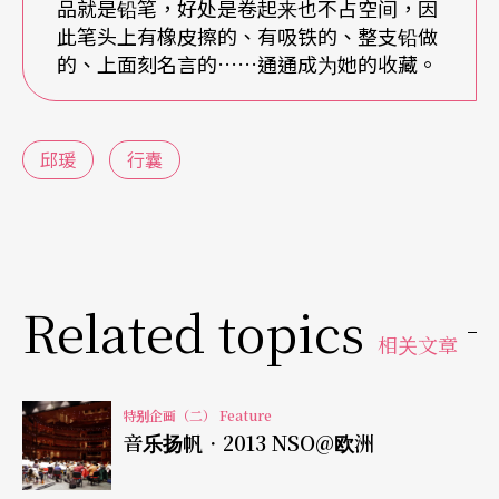
品就是铅笔，好处是卷起来也不占空间，因
此笔头上有橡皮擦的、有吸铁的、整支铅做
「冬天如果穿短袖，我就会带一件保暖的羊毛薄外
的、上面刻名言的……通通成为她的收藏。
套，可以随时穿脱。欧洲室内都有暖气，脖子一
遮，在室内不会热、在外头也不会冷。外套则一定
邱瑗
行囊
要够长，盖住膝盖就会保暖。」平日穿羽绒衣配长
靴，正式时则换大衣，两件外衣搞定。就连袜子也
是选黑白、厚薄两种，而且她习惯每天晚上洗好袜
子，第二天乾了收起来，所以旅行箱里自然干干净
Related topics
净。当然，小诀窍也很重要，由于「懒」，所以衣
相关文章
服选择不会皱的材质，而且打包时要反折，才能将
亮片等装饰保护在衣服里面。
特别企画（二） Feature
音乐扬帆．2013 NSO@欧洲
外在光鲜 内在也要健康有体力