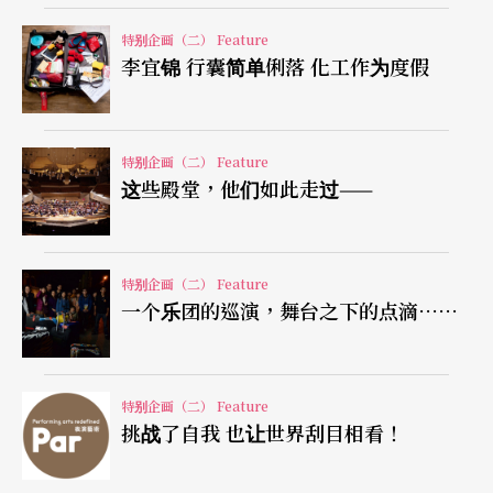
出门在外，药品也不能少，因为膝盖不好，所以会
特别企画（二） Feature
李宜锦 行囊简单俐落 化工作为度假
随身带著外用喷剂。为了预防生病，免疫系统加强
锭也是必备小帮手。应酬多时，就需要酵素来促进
消化；要调时差、恢复疲劳时，就吞颗B群。在忙碌
特别企画（二） Feature
这些殿堂，他们如此走过——
的旅途中，不仅要将外在包装得光鲜亮丽，内在也
必须维持健康好体力。无论什么状况，她都有应变
的法则。
特别企画（二） Feature
一个乐团的巡演，舞台之下的点滴……
每一样物件都是国际往返的经验，多年来，邱瑗已
练就一套最适合自己的一套打包学。在她将林林总
特别企画（二） Feature
总物品又全数收回去后，我们不禁怀疑──如果想
挑战了自我 也让世界刮目相看！
要买纪念品，还有地方放吗？只见她笑著回答：