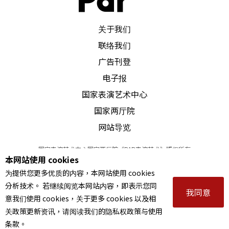
PAR 表演艺术杂志
关于我们
联络我们
广告刊登
电子报
国家表演艺术中心
国家两厅院
网站导览
国家表演艺术中心国家两厅院《PAR表演艺术》版权所有
本网站使用 cookies
©
2022
Performing arts redefined. All Rights Reserved
为提供您更多优质的内容，本网站使用 cookies
统一编号 Tax Id number 00973926
分析技术。 若继续阅览本网站内容，即表示您同
本站所提供相关演出资讯，如有异动应以主办单位公告为准。
我同意
意我们使用 cookies，关于更多 cookies 以及相
服务条款
｜
隐私权声明
｜
著作权声明
关政策更新资讯，请阅读我们的隐私权政策与使用
条款。