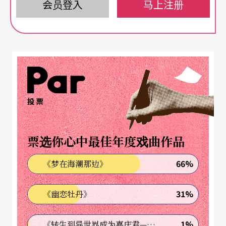
在国有院团改制之后勇敢改变制作经营的思维与做
会员登入
马上注册
法，积极面对市场的范例。尤其在目前中国政府大
力禁奢、倡导节俭的政令之下，以前由政府单位买
单的那种华丽无比的各式晚会基本上已不会再出
现。在制作预算受限制又有票房压力的同时，穷则
变，变则通，用最低成本做出最好最受欢迎的节
投票
目，成了所有国有院团的最高指导原则。
票选你心中最佳年度戏曲作品
《天涯若比邻》在二○一四开年第二轮一百场的巡
演以十元至两百元人民币的超低票价开票引起议
66%
《梦在海潮那边》
论，因为在中国看表演，最为人诟病的就是票价居
31%
《幽恋牡丹》
高不下，一场国内自制的舞台剧经常是以一百八十
至一千两百八十八元订票价，甚至座位数不过两三
1%
《转生到异世界成为嘉庆君—发现我的祖先是诈骗集团!?》