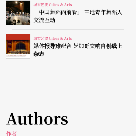
无独有偶，天津市在九月份也推出了「支持高端演
城市艺波 Cities & Arts
出、高端展览和公益文化普及活动专项经费管理暂
「中国舞蹈向前看」 三地青年舞蹈人
交流互动
行办法」，政府通过补贴，让民众以五折的票价看
到高水准的演出，第一个项目就是天津大剧院推出
城市艺波 Cities & Arts
的马林斯基芭蕾舞团系列演出。这个补贴政策确实
媒体报导难配合 芝加哥交响自创线上
杂志
达到了实质效益，本来因高票价而销售迟缓的票
房，因此最终让五场演出的售票率达到九成以上。
一些二级城市也同样对推动「文化惠民」不遗余
力，山东烟台市政府每年补贴一千五百万元，降低
剧院票价，推出「经济适用票」， 使得平均票价不
Authors
超过一百五十元，约是北京、上海同类演出的一
半。
作者