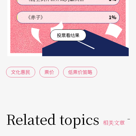
百的小剧场演出，也经常出现三百至四百的高票
价，这对中国最高月均所得不过五、六千人民币，
1%
《赤子》
对表演艺术感兴趣的一般都市大众而言，确实是沉
投票看结果
重的负担。如果一场舞台剧或音乐会的平均票价能
等同于一场电影的票价，所谓的高雅艺术普遍地成
为一般民众的日常消费对象就指日可待了。但这种
「如果」是不存在的，原因很清楚：表演艺术的制
文化惠民
票价
低票价策略
作与每演出一次都得付出的成本，限制了它的市场
竞争力。表演艺术的市场能力或生存能力必须依赖
更为复杂的自发与外在的运作。
Related topics
文化惠民办法
刺激文化消费
相关文章
《天涯若比邻》的低票价策略让人想到二○一三年