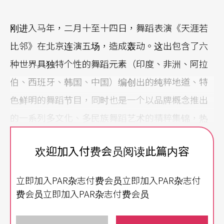
刚进入马年，二月十至十四日，舞蹈表演《天涯若
比邻》在北京连演五场，造成轰动。这出包含了六
种世界具独特个性的舞蹈元素（印度、非洲、阿拉
伯、西班牙、韩国、中国）编创出的纯粹地道、特
色鲜明的舞蹈节目，同时也是一个以品牌概念推出
的一系列多文化、多民族舞蹈艺术的精粹集锦，热
闹、有趣，亲近一般大众，让观众在一场表演中，
欢迎加入付费会员阅读此篇内容
看到多种民族不同的舞蹈艺术精华。
立即加入PAR杂志付费会员立即加入PAR杂志付
高票价让人打退堂鼓
费会员立即加入PAR杂志付费会员
这档演出由中国东方歌舞团编创、制作，成了中国