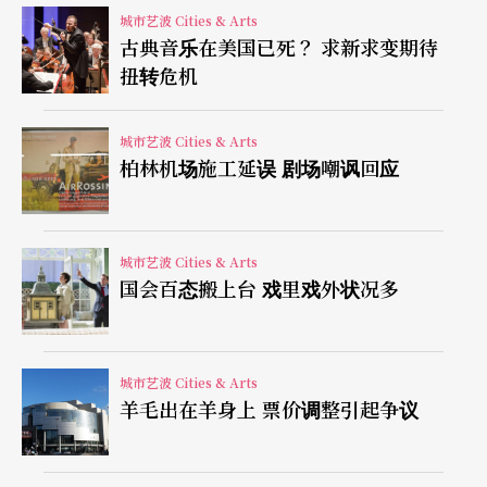
城市艺波 Cities & Arts
下半年开始，中国不少城市都推出了文化惠民办
古典音乐在美国已死？ 求新求变期待
扭转危机
法。北京市在九月三日启动了首届惠民文化消费
季，展开舖天盖地的文化活动优惠办法，以卅元走
城市艺波 Cities & Arts
进剧场，五元走进电影院为号召，提供三百场戏剧
柏林机场施工延误 剧场嘲讽回应
和两千场电影低票价，并发了一百万张惠民卡，目
的在培养市民文化消费理念，引导文化消费意愿，
城市艺波 Cities & Arts
刺激文化消费行为，并且进一步让文化消费成为时
国会百态搬上台 戏里戏外状况多
尚。这个活动历时一个半月，据统计，首届北京惠
民文化消费季总成交金额达五十二点三亿元，累计
城市艺波 Cities & Arts
文化消费达两千六百五十四点三万人次，交出了不
羊毛出在羊身上 票价调整引起争议
错的成绩。