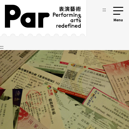
跳到主要内容区块
网站导览
:::
:::