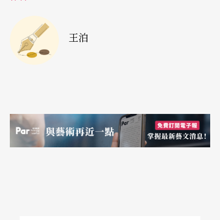
中国大手笔挹注文化消费，一方面强调文化活动对
民众生活的重要性，另一方面也看到了艺术与市场
王泊
之间的隔阂，作为政府应该要做点什么。这是好
事，但同时，著力照顾尾端的消费，而对高票价现
象的根源不做点什么，也是很令人不解的。「打
压」票价很显然是治标的做法，因为不可能绵绵无
绝期，而且观众因低票价而非合理票价走进剧院，
长远看来对健康的文化市场消费并无助益。高票价
是源于作品的制作与演出成本，在中国制作一出舞
台作品的成本不比台湾低，演出成本更是惊人，其
中占最大比重的是剧院场租，想想如何大幅降低场
租或许才是一个真正惠民（创作者、演出者及观