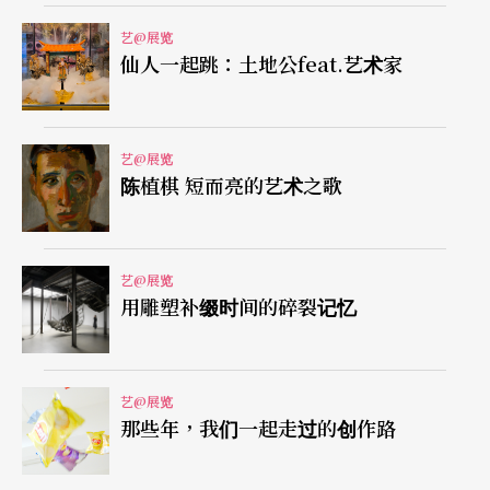
艺@展览
好莱坞悲剧为题材 呈现警世意味
仙人一起跳：土地公feat.艺术家
即便是对卡崔娜飓风灾难有感而发的《世界尽头的
房子》，身披红色棉被的女模特儿手抱婴孩，宛如
艺@展览
陈植棋 短而亮的艺术之歌
圣母怀抱圣子般，站在飓风侵袭后的残破屋舍前，
画面依旧呈现精致奢华的特质。而场面浩大、人物
众多且拍摄难度高的《大洪水》，灵感来自米开朗
艺@展览
用雕塑补缀时间的碎裂记忆
基罗的西斯汀教堂壁画，但拉夏培尔将场景转换成
美国骄奢纵逸文化的代表——「赌城」拉斯维加斯。
末日般的场景，讽刺消费过度的人们给自己带来无
艺@展览
穷尽的灾难。
那些年，我们一起走过的创作路
身处在奢华糜烂的好莱坞，拉夏培尔也将这个世界