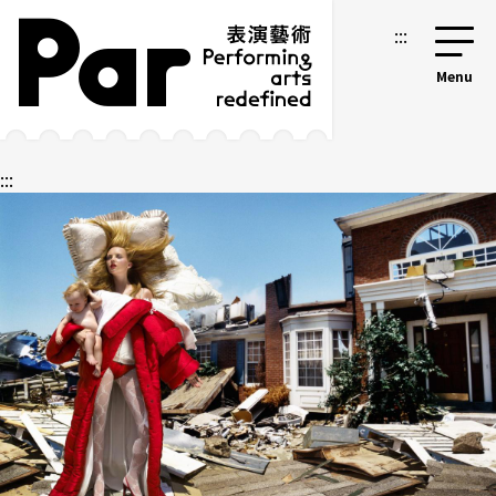
跳到主要内容区块
网站导览
:::
:::