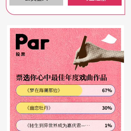
为时尚杂志拍摄的经典之作，另有近年他以「纯艺
术」的角度创作的影像系列，例如从二○○六年
起，他以旧约圣经中的「大洪水」为概念所发展出
的一系列创作，这系列非商业摄影作品开启了拉夏
培尔摄影生涯中一个重要的转捩点。
投票
拉夏培尔的摄影生涯始于一九八四年，当时他才十
票选你心中最佳年度戏曲作品
七岁，就受到普普艺术大师安迪
沃荷的赏识，替
．
沃荷的杂志
interview
拍摄作品，沃荷生前最后一张
67%
《梦在海潮那边》
肖像也出自拉夏培尔之手。拉夏培尔受到沃荷的影
30%
《幽恋牡丹》
响很大，从他爱用名人这点可窥见一二，即使是非
商业摄影的作品，也带有浓浓的时尚味。拉夏培尔
1%
《转生到异世界成为嘉庆君—发现我的祖先是诈骗集团!?》