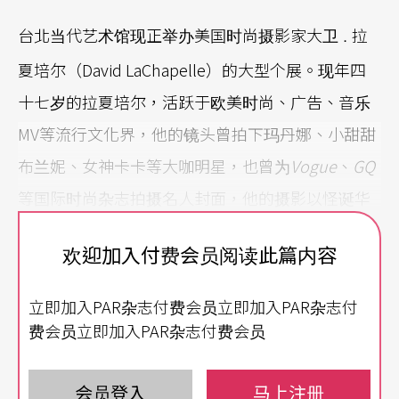
台北当代艺术馆现正举办美国时尚摄影家大卫
拉
．
夏培尔（David LaChapelle）的大型个展。现年四
十七岁的拉夏培尔，活跃于欧美时尚、广告、音乐
MV等流行文化界，他的镜头曾拍下玛丹娜、小甜甜
布兰妮、女神卡卡等大咖明星，也曾为
Vogue
、
GQ
等国际时尚杂志拍摄名人封面，他的摄影以怪诞华
丽的超现实大场景闻名，加上名人「加持」，这次
欢迎加入付费会员阅读此篇内容
在当代馆登场的摄影展想不引人注目都难。
立即加入PAR杂志付费会员立即加入PAR杂志付
非商业摄影作品 时尚中嘲讽过度消费
费会员立即加入PAR杂志付费会员
虽然拉夏培尔是以时尚摄影成名，不过，这次来台
会员登入
马上注册
展出的两百五十余件作品当中，除了展出十五年来