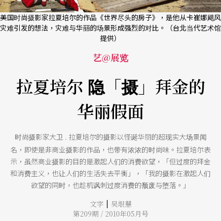
美国时尚摄影家拉夏培尔的作品《世界尽头的房子》，是他从卡崔娜飓风
灾难引发的想法，灾难与华丽的场景形成强烈的对比。（台北当代艺术馆
提供）
艺@展览
拉夏培尔 隐「摄」拜金的
华丽假面
时尚摄影家大卫
拉夏培尔的摄影以怪诞华丽的超现实大场景闻
．
名，即使是非商业摄影的作品，也带有浓浓的时尚味。拉夏培尔表
示，虽然商业摄影的目的是激起人们的消费欲望，「但过度的拜金
和消费主义，也让人们的生活失去平衡」，「我的摄影在激起人们
欲望的同时，也趁机讽刺过度消费的颓废与堕落。」
|
文字
吴垠慧
第209期 / 2010年05月号