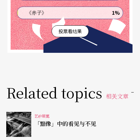
的摄影家身分和知名度，也随著好莱坞的名人文化
四处传扬。
1%
《赤子》
不过，拉夏培尔却表示，虽然商业摄影的目的是激
投票看结果
起人们的消费欲望，「但过度的拜金和消费主义，
也让人们的生活失去平衡」，「我的摄影在激起人
们欲望的同时，也趁机讽刺过度消费的颓废与堕
落。」
Related topics
拉夏培尔曾拍摄巨大的可口可乐从天而降，压垮一
相关文章
部休旅车车头，穿著时髦的女模特儿满脸鲜血地站
在车子一旁；另一件《汉堡造成的死亡》则是象征
艺@展览
「黯像」中的看见与不见
美国文化的大汉堡压在女模特儿身上，只露出她那
两条修长的小腿和脚上那双精致的高跟鞋。