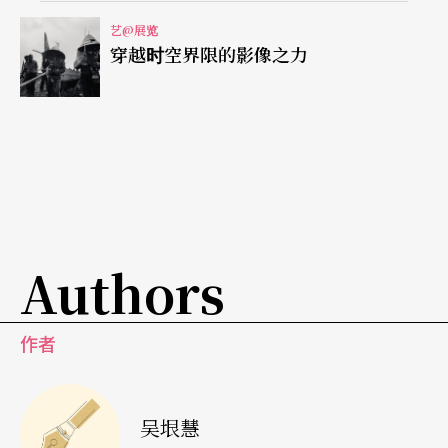
发生的悲剧当成题材，《寇特妮．乐芙圣母恸子
艺@展览
穿越时空界限的影像之力
像》里的「圣子」变成美国摇滚乐团「超脱」（Nir
vana）已逝主唱科特．科本（Kurt Cobain）。科本
生前最后一段时间陷入毒瘾的纠缠无法脱身，一九
九四年举枪自尽，震惊乐坛。拉夏培尔挪用米开朗
基罗的《圣母恸子像》，把科本的妻子、名歌手寇
特妮．乐芙化身成圣母，怀中抱著科本的遗体哀恸
Authors
不已。拉夏培尔这件作品不仅勾起乐迷对科本的怀
念，也颇有警世意味。
作者
吴垠慧