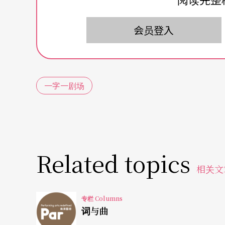
程决定工作成果，这也是为何许多定本剧长得
前的演员，将活生生的演员硬塞入一个个角色
会员登入
不想为她们设计角色、重新编辑对话和安排整
本已定只好设计出一个担心破坏剧本理所当然
一字一剧场
排演《肤色的时光》中期，剧本仅完成一半时
完，这流程听似荒谬，但看过《肤色的时光》
过七分钟没看到活人出现，每廿到卅分钟累计
文字量和结构。《理查三世》排练过程第一次
Related topics
是空间系统，就会让文字意义、声音，甚至演
相关文
也会影响，乾坐著读剧，或是拉一个假走位，实
其他部分的想像，例如空间。或许有人认为至
专栏 Columns
词与曲
森林荒野，又不是育幼院或心理辅导室，演员