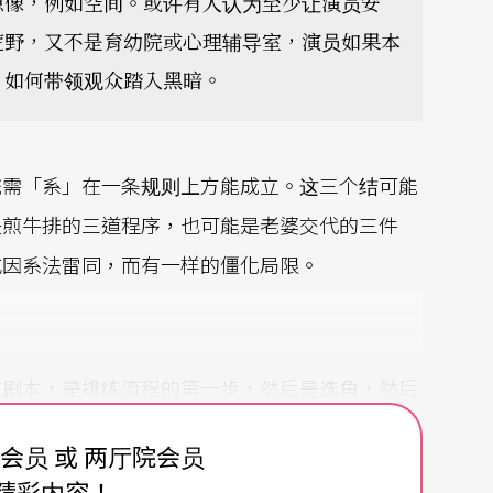
想像，例如空间。或许有人认为至少让演员安
荒野，又不是育幼院或心理辅导室，演员如果本
，如何带领观众踏入黑暗。
统需「系」在一条规则上方能成立。这三个结可能
是煎牛排的三道程序，也可能是老婆交代的三件
或因系法雷同，而有一样的僵化局限。
成剧本，是排练流程的第一步，然后是选角，然后
是其中一种时间系统的工作流程。若是不符合这流
费会员 或 两厅院会员
员、设计或制作人），仿佛制作就会完蛋。工作流
精彩内容！