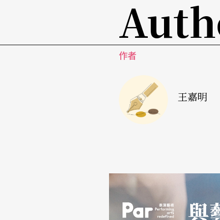
Auth
节系统，就一定不同（当然这「不一样」也牵
世和他的停车场》（北艺大版）并不会因为用
更好看，年轻演员可以刺激我如何设计整个系
作者
们，这就会影响到整个系统的变动，戏的难度
看。所以，即使看过《理查三世和他的停车场
王嘉明
看。」我只能一笑置之，因为这戏就是属于这
跟演员强调的，不要将自己视为学生去做戏，
拉里拉杂地强调系统为剧场思考和执行模式，
念的自溺外，最重要的是为了与一个巨大神秘
小的系统。