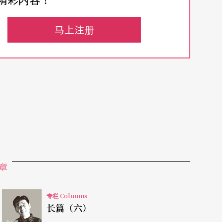
很像的原因。正因为定本，导演反而容易看不到眼
（所谓选角），如果真看得到眼前演员，怎么可能
马上注册
出戏的结构以安放她的位置？同样地，设计也因为
的舞台。
，就要求舞台设计尽快将舞台定案，不然剧本写不
演出即可明白，那是一道数学题：两边观众不能超
两面舞台看到活人时间需均等。这些都会影响剧本
试著读剧，但没读完，觉得愚蠢又无力就停了。光
员的情绪发生变化，更何况身体系统的姿势、动态
章
在@#$%#……最可怕的是读剧会严重影响系统
少让演员安心，但是剧场本来就是充满危险未知的
专栏 Columns
长篇（六）
如果本身不具备强大驾驭的能量，以碎嘴掩饰恐