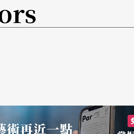
ors
涉到系统中演出空间和观众两条支线）。《理查三
了学生演员就不好看，更不会因为换了资深演员会
统，同样地，资深演员也会刺激我想些办法整他
对两方演员几乎是一样的，但前提都是尽量让戏好
》的朋友曾说：「如果这戏换一批演员会更好
批年轻人的，不一样就是不一样，这也是制作过程
不要先暗自铺陈退路，要做就要给他好看。
不仅是为了工作可以更具体，尽量避免陷入艺术概
的能量系统对话，而不是为了紧抓自己建构出来渺