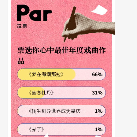
投票
票选你心中最佳年度戏曲作
品
66%
《梦在海潮那边》
31%
《幽恋牡丹》
1%
《转生到异世界成为嘉庆君—发现我的祖先是诈骗集团!?》
1%
《赤子》