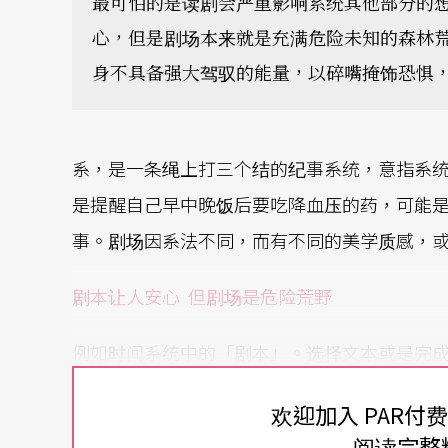
最可怕的是读剧会严重影响系统其他部分的
心，但是剧场本来就是充满危险未知的森林
身不具备强大驾驭的能量，以碎嘴掩饰恐惧
系，是一条绳上打三个结的纪事系统，意指系
是提醒自己早中晚饭后要吃降血压的药，可能
事。剧场因系法不同，而有不同的美学质感，
剧本让人安心
但剧场是危险荒野
例如时间系统中的「剧本」。选择文本或是完
读剧，排练过程当然也会修正剧本，但，这只
欢迎加入 PAR付
程，大多数参与制作的人会相当焦虑（不管演
阅读完整