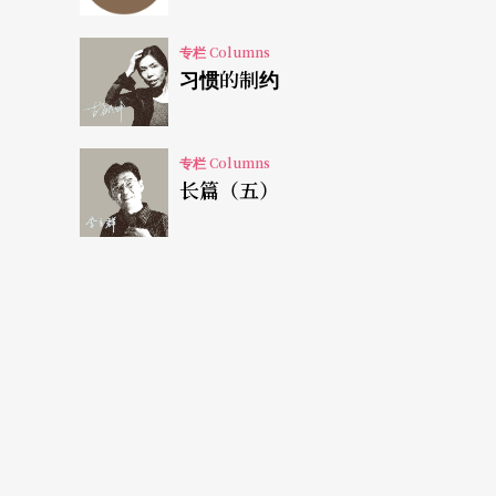
惧，如何带领观众踏入黑暗。
专栏 Columns
习惯的制约
由声音系统看剧本，也有许多值得深思的问题
者像节奏，中文二声变四声就是不同字，意义
难呈现，因此传统戏曲极忌讳倒字（声音和意
专栏 Columns
长篇（五）
行歌更不用说。另外，在写实主义出现前，东
牌或是五步抑扬格，这也跟所谓角色和意义有
要训练，之前导《南柯梦》看昆曲大师和年轻
听不出来……
因系统而变动
一切为了戏好看
系统之间势必相互影响，不同支线之间当然会
一，反而更需要设计去疏导这碰撞产生的能量，