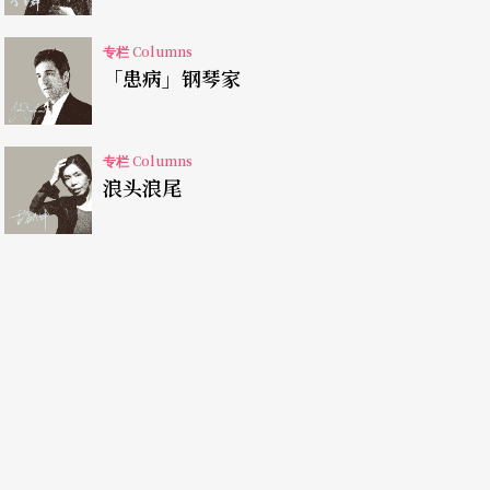
专栏 Columns
「患病」钢琴家
。中文系统和英文系统差异极大，前者像韵律，后
当然不同，同声字一堆，不放在韵律脉络中，意义
义系统打架），但在中文版音乐剧中却常出现，流
专栏 Columns
浪头浪尾
西方戏剧史的文本各自建构了声音美感，不管是曲
著直接关联，但当代剧本的声音系统呢？声音也是
演员工作时，才意识到自己对于倒字和尖团音完全
激烈的矛盾碰撞，这是好事，也是系统动能来源之
例如《理查三世》置于学校教育系统和TIFA艺术