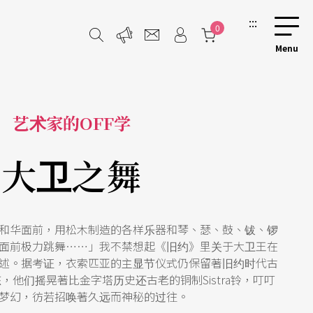
:::
0
艺术家的OFF学
大卫之舞
和华面前，用松木制造的各样乐器和琴、瑟、鼓、钹、锣
面前极力跳舞……」我不禁想起《旧约》里关于大卫王在
述。据考证，衣索匹亚的主显节仪式仍保留著旧约时代古
他们摇晃著比金字塔历史还古老的铜制Sistra铃，叮叮
梦幻，彷若招唤著久远而神秘的过往。