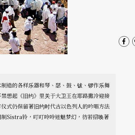
木制造的各样乐器和琴、瑟、鼓、钹、锣作乐舞
不禁想起《旧约》里关于大卫王在耶路撒冷迎接
节仪式仍保留著旧约时代古以色列人的吟唱方法
Sistra铃，叮叮呤呤迷魅梦幻，彷若招唤著