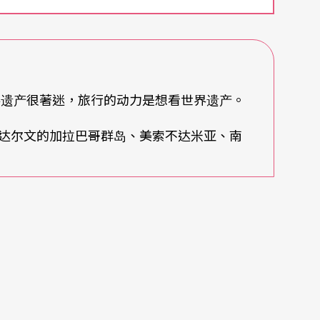
地底迷宫，教堂之间有凿开的地道相连，我们就著
一座又一座的圣堂、祈祷室或隐士的狭窄洞窟。有
文，有时弯腰穿过湿凉的地道闻见陈年泛潮霉霭，
一块巨石的核心……西元四世纪衣索匹亚成为基督
狂。
世界遗产很著迷，旅行的动力是想看世界遗产。
王动用四万人力凿建这些巨大地下教堂。远处的山坡取
河（Yordanos），据说受到天启的Lalibela国
达尔文的加拉巴哥群岛、美索不达米亚、南
力。
路撒冷」。
祷仪式的中心。Dessale是许多向我乞讨的小孩之
在草地上仰头看教士们击打传统的椭圆形大鼓Ke
「大卫和以色列的全家在耶和华面前，用松木制造的
大卫在耶和华面前极力跳舞……」我不禁想起《旧