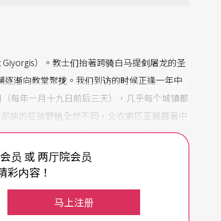
t Giyorgis）。教士们抬著跨骑白马提剑屠龙的圣
，人潮逐渐向教堂聚拢。我们到访的时候正逢一年中
假日（每年一月十九日前后三天），几乎每个城镇都
数部族的狂放野艳全然不同，北衣索匹亚展露著中
底深入约十五米，依希腊式十字架形式凿挖火山岩
ela古城共有十一座规模式样不一的地下岩洞教
费会员 或 两厅院会员
精彩内容！
马上注册