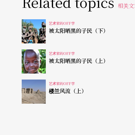
Related topics
相关文
约》里关于大卫王在耶路撒冷迎接约柜的狂舞
约时代古以色列人的吟唱方法和步态，他们摇晃著
艺术家的OFF学
被太阳晒黑的子民（下）
呤迷魅梦幻，彷若招唤著久远而神秘的过往。
（N1-04）
艺术家的OFF学
被太阳晒黑的子民（上）
教堂通道前读经的老者。这是最寻常可见的场
执经书在岩壁转角或凹陷处沉思诵读，整座古
艺术家的OFF学
衣索匹亚东正教（Ethiopian Orthodo
楼兰风流（上）
拜，他们声称神秘遗失的约柜就存放在Axum古城的锡安
Mary of Zion），但拒绝出示印证，成了未解
ba）前往耶路撒冷向所罗门王请慧，怀了王子，长
亚……衣索匹亚约有两万余座教堂，每座教堂