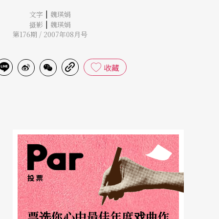
|
文字
魏瑛娟
|
摄影
魏瑛娟
第176期 / 2007年08月号
收藏
投票
票选你心中最佳年度戏曲作