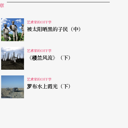
章
描述。据考证，衣索匹亚的主显节仪式仍保留著旧
比金字塔历史还古老的铜制Sistra铃，叮叮呤
艺术家的OFF学
被太阳晒黑的子民（中）
艺术家的OFF学
《楼兰风流》（下）
景，僧侣、庶民、妇女、行乞的人……穿披白袍手
城仿佛沐浴神恩平和满足。不同于西方基督宗教，
艺术家的OFF学
x）的信仰传统源于古犹太教，信仰核心环绕对约柜的崇
罗布水上霞光（下）
圣母玛利亚教堂（Church of Our Lady
的谜。根据传说，衣索匹亚示巴女王（Qeen of She
大成人的Menelik王子偷偷将约柜带回衣索匹
都敬奉约柜圣物，当地人称约柜内的十诫诫版复制