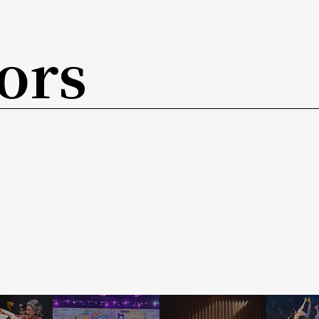
行供信徒敬拜。
ors
盯教士头上包裹华丽锦缎的Tabot亦步亦趋，即便是
sale渴望成为教士，那是许多衣索匹亚少年的梦想，
sale关乎Tabot的真假与是否真有人见过这由上
淡地说这秘密大概只有Axum圣堂约柜的最高护卫祭
只是复制品，那是神与人的神圣约定，如天边彩虹
禁莞尔。教士们又开始击打Kebero吟唱起来，De