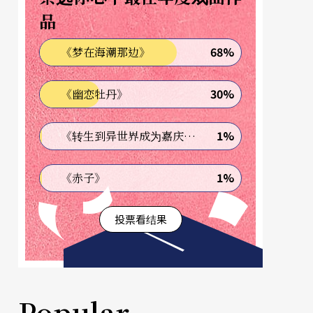
品
68%
《梦在海潮那边》
30%
《幽恋牡丹》
1%
《转生到异世界成为嘉庆君—发现我的祖先是诈骗集团!?》
1%
《赤子》
投票看结果
Popular