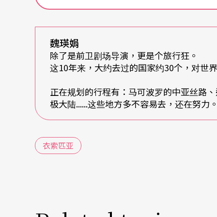
教堂内部。正在祈祷的妇女。彷若一座巨大的
射入窄小石窗的微弱阳光或手电筒逡巡穿梭过
时看见幽暗的斗室里教堂僧侣埋首低声吟念经
魏瑛娟
有时攀爬陡峭的石梯推开小门发现自己刚行过
除了是前卫剧场导演，更是个旅行
这10年来，大约去过的国家约30个，对
教国家，十二世纪Zagwe王朝Lalibela国
名为髑髅地（Calvary），流经城中的小河唤做约旦
正在规划的行程有：马可波罗的中亚丝路、
极大陆......这些地方多不容易去，还在努
王谨遵上帝宝训，要将 Lalibela城建成「新耶
（N1-03）
衣索匹亚
Dessale拉著我在人群中奔跑，我们迂回钻进祝
一，能说流利英语，我们很快成了朋友。我们坐
bero吟哦轮唱形式的赞美诗来回跳跃移动。
各样乐器和琴、瑟、鼓、钹、锣作乐舞踊……