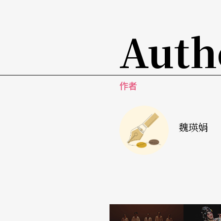
品为Tabot。主显节的压轴是抬Tabot上街游
Auth
（N1-05）
那就是Tabot啊，Dessale神迷地说。我们紧
当地住民的Dessale也才一年得见一次。Des
作者
也是摆脱饥饿贫穷的最快速方法。我忍不住问Des
帝借摩西之手写下的律法石版。Dessale只淡
魏瑛娟
司知道……不过他们崇敬每一块Tabot，即便
般美好……我看著Dessale早慧晶亮的眼神，不
ssale拉著我加入狂喜舞蹈的人群。