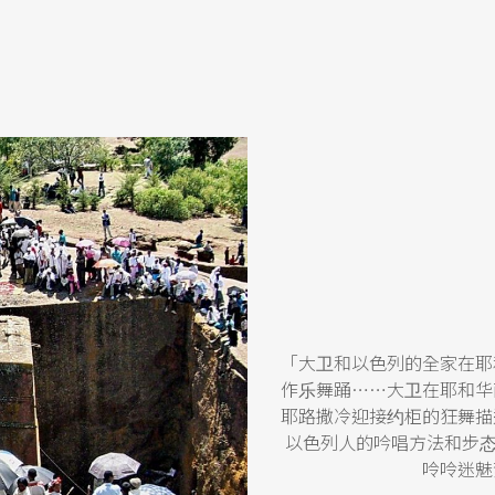
「大卫和以色列的全家在耶
作乐舞踊……大卫在耶和华
耶路撒冷迎接约柜的狂舞描
以色列人的吟唱方法和步态，
呤呤迷魅