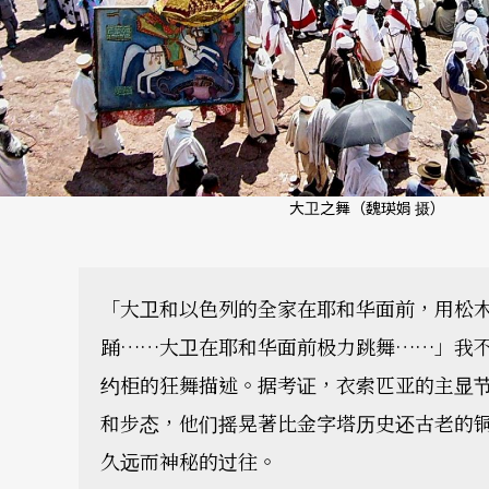
大卫之舞（魏瑛娟 摄）
「大卫和以色列的全家在耶和华面前，用松
踊……大卫在耶和华面前极力跳舞……」我
约柜的狂舞描述。据考证，衣索匹亚的主显
和步态，他们摇晃著比金字塔历史还古老的铜制
久远而神秘的过往。