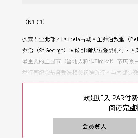
（N1-01）
衣索匹亚北部。Lalibela古城。圣乔治教堂（Be
乔治（St George）画像引领队伍缓慢前行
最重要的主显节（当地人称作Timkat）节庆
举行著纪念基督受洗相关祝祷游行。与南部少
世纪东正教的虔敬朴拙风情。圣乔治教堂往地
而成，是基督宗教教堂中最具特色之一。Lalib
欢迎加入 PAR付
堂，一九七八年全数列入世界遗产。
阅读完整
（N1-02）
会员登入