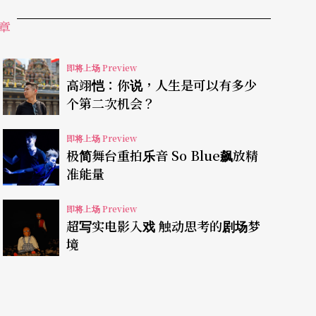
见，狮子该怎么跑，鱼儿该怎么游，小花该怎么
章
凤学也十分珍惜他们即兴创作的点点火花，鼓励他
即将上场 Preview
高翊恺：你说，人生是可以有多少
台下的亲子情感。」总排练林惟华说，此次刻意将
个第二次机会？
孩子们最喜欢被举起的「飞高高」动作，便转化为
即将上场 Preview
，能将这样的亲密感觉延伸到家里。
极简舞台重拍乐音 So Blue飙放精
准能量
即将上场 Preview
现大人很奇怪之后，就转头离去，但《小王子3.
超写实电影入戏 触动思考的剧场梦
境
，但是他们大都忘记了！「我们希望每个小孩看得
是忘了拥抱是什么滋味了？真正重要的东西，只用
动手做！回到自己的孩提时代，找回最初的纯