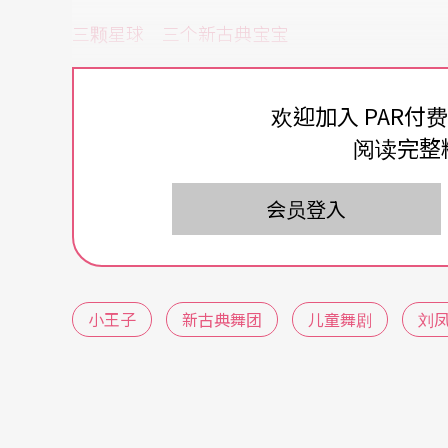
三颗星球 三个新古典宝宝
故事的安排，是从小王子造访了新古典舞团的
欢迎加入 PAR付
第二站是海底星球「啵啵」，第三站是植物星
阅读完整
资深舞者罗庆成、张桂菱、林维芬负责编导，
星球的水蛇，牠的动作便是水袖舞蹈的延伸，
会员登入
童趣。
值得一提的是，在三段舞剧中，有三位新古典
小王子
新古典舞团
儿童舞剧
刘
新古典的地板上跑来滚去，此次他们被赋予重
其中最小的舞者才四岁，是罗庆成的儿子，另
饰演小王子的爸爸妈妈演对手戏，亲子同台，