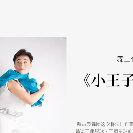
舞二
《小王子
新古典舞团这次将法国作家
造访三颗星球，三颗星球的