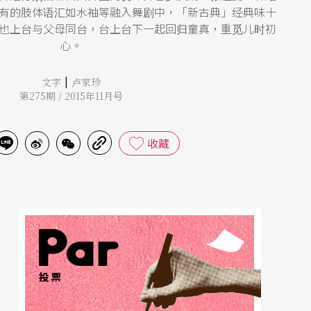
有的肢体语汇如水袖等融入舞剧中，「新古典」经典味十
也上台与父母同台，台上台下一起回归童真，重觅儿时初
心。
|
文字
卢家珍
第275期 / 2015年11月号
收藏
投票