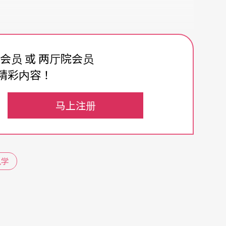
舞蹈星球开始，第一站是动物星球「德卡布鲁」，
费会员 或 两厅院会员
球「芙拉」。三颗星球的舞蹈分别由新古典舞团的
精彩内容！
他们将舞团特有的肢体语汇融入舞剧中，例如海底
因此看起来的确「新古典」经典味十足，但又不失
马上注册
宝宝也加入演出，他们都是舞者的小孩，从小就在
凤学
任，分别饰演小狮子、小丑鱼和小花等关键角色。
一位七岁的小舞者，则是林维芬的女儿，他们要和
非常有趣。