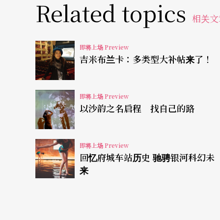
这些新古典宝宝年纪虽小，对于动作却很有主
Related topics
相关文
笑，都有自己的一套逻辑，而舞团艺术总监刘
们充分挥洒自己的肢体本能。
即将上场 Preview
吉米布兰卡：多类型大补帖来了！
「借由台上的亲子互动，我们也很期待能拉近
一些平日常看到的亲子动作融入剧情中，例如
即将上场 Preview
舞蹈呈现，就是希望台下的爸爸妈妈看了之后
以沙韵之名启程 找自己的路
找回孩提时的赤子之心
即将上场 Preview
圣修伯里原著中的小王子，到了每一个星球，发
回忆府城车站历史 驰骋银河科幻未
来
0》想强调的却是——所有的大人都曾经是小孩
开心，大人看了之后，可以想一想，自己是不
眼睛是看不见的，很多事不但要动口说，还要