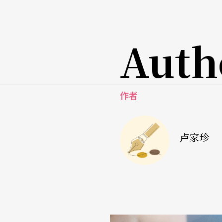
真。」
舞剧结尾，刘凤学还特别编排了舞蹈大合唱，
Auth
现更立体，肢体表现也更富变化。在合唱声中
彼此的声音，从心靠近、用心看见、探索心未
作者
卢家珍