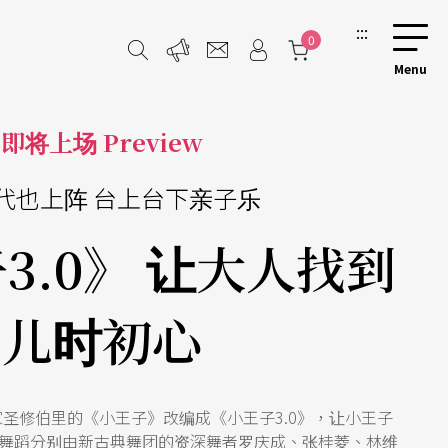
:::
0
即将上场 Preview
代也上阵 台上台下亲子乐
3.0》 让大人找到
儿时初心
圣修伯里的《小王子》改编成《小王子3.0》，让小王子
舞蹈分别由新古典舞团的资深舞者罗庆成、张桂菱、林维