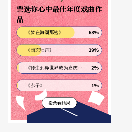
票选你心中最佳年度戏曲作
品
68%
《梦在海潮那边》
29%
《幽恋牡丹》
2%
《转生到异世界成为嘉庆君—发现我的祖先是诈骗集团!?》
1%
《赤子》
投票看结果