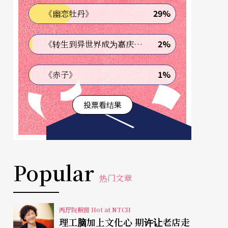
29%
《幽恋牡丹》
2%
《转生到异世界成为嘉庆君—发现我的祖先是诈骗集团!?》
1%
《赤子》
投票看结果
Popular
热门文章
两厅院橱窗 Hot at NTCH
理工脑加上文化心 期许让老店走