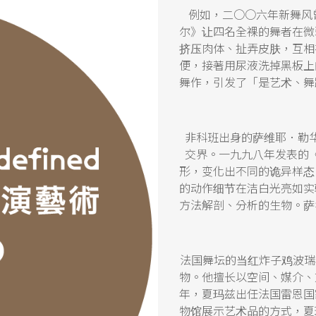
例如，二○○六年新舞风曾
尔》让四名全裸的舞者在微
挤压肉体、扯弄皮肤，互相
便，接著用尿液洗掉黑板上
舞作，引发了「是艺术、舞
非科班出身的萨维耶．勒华（
交界。一九九八年发表的
形，变化出不同的诡异样态
的动作细节在洁白光亮如实
方法解剖、分析的生物。萨
法国舞坛的当红炸子鸡波瑞斯．
物。他擅长以空间、媒介、
年，夏玛兹出任法国雷恩国
物馆展示艺术品的方式，夏