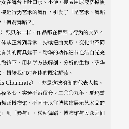
一女在舞台上吐口水、小便，接著用尿液洗掉黑
，接近行为艺术的舞作，引发了「是艺术、舞蹈
考「何谓舞蹈？」
 Roy）跟贝尔一样，作品都在舞蹈与行为的交界。
身体从正常到异常，持续扭曲变形，变化出不同
没有头的两具躯干。勒华的动作细节在洁白光亮
显微镜下，用科学方法解剖、分析的生物。萨华
式，扭转我们对身体的既定解读。
s Charmatz），亦是这波浪潮的代表人物。
路径多变，实验不落俗套。二○○九年，夏玛兹
为舞蹈博物馆，不同于以往博物馆展示艺术品的
赏」到「参与」，松动舞蹈、博物馆与民众之间