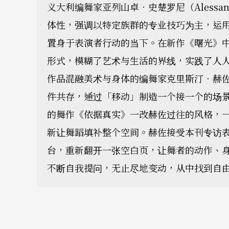
义大利编舞家亚列山卓．史楚罗尼（Alessand
体性，强调以特定族群的专业技巧为主，运
置身于表演者行动的当下。在新作《曙光》
形式，模糊了艺术与生活的界线，实践了人
作品混融美术与身体的编舞家克里斯汀．赫佐（Ch
件共存，通过「移动」制造一个接一个的场
的舞作《依据真实》一改赫佐过往的风格，
新让舞蹈填补整个空间。赫佐接受本刊专访
台，重新翻开一张空白页，让舞者的动作、
不断自我提问，无止尽地变动，从中找到自