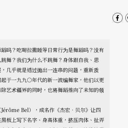
舞蹈吗？吃喝拉撒睡等日常行为是舞蹈吗？没有
么跳舞？我们为什么不跳舞？身体跟自我、思
展，几乎就是透过抛出一连串的问题，重新质
崛起于一九九○年代的新一波编舞家，他们以更
消除艺术疆界的同时，也将舞蹈推向了未知的领
rôme Bel），成名作《杰宏．贝尔》让四
在黑板上写下名字、身高体重，挤压肉体、扯弄