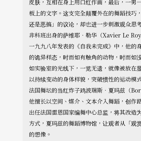
皮肤，互相在身上用口红作画，最后，一男
板上的文字。这支完全颠覆外在的舞蹈技巧
还是恶搞」的议论，却也进一步刺激观众思
非科班出身的萨维耶．勒华（Xavier Le
一九九八年发表的《自我未完成》中，他的
的诡异样态，时而如有触角的动物，时而如
如实验室的光线下，一览无遗，就像被放在
以持续变动的身体样貌，突破惯性的运动模
法国舞坛的当红炸子鸡波瑞斯．夏玛兹（Bori
他擅长以空间、媒介、文本介入舞蹈，创作
出任法国雷恩国家编舞中心总监，将其改造
方式，夏玛兹的舞蹈博物馆，让观者从「观
的想像。