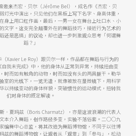
邀来杰宏．贝尔（Jérôme Bel），成名作《杰宏．贝
弱灯光中演出，只见他们在黑板上写下名字、身高体重，
在身上用口红作画，最后，一男一女在舞台上吐口水、小
的文字。这支完全颠覆外在的舞蹈技巧，接近行为艺术的
蹈还是恶搞」的议论，却也进一步刺激观众思考「何谓舞
蹈？」
Xavier Le Roy）跟贝尔一样，作品都在舞蹈与行为的
《自我未完成》中，他的身体从正常到异常，持续扭曲变
，时而如有触角的动物，时而如没有头的两具躯干。勒华
验室的光线下，一览无遗，就像被放在显微镜下，用科学
华以持续变动的身体样貌，突破惯性的运动模式，扭转我
们对身体的既定解读。
夏玛兹（Boris Charmatz），亦是这波浪潮的代表人
文本介入舞蹈，创作路径多变，实验不落俗套。二○○九
家编舞中心总监，将其改造为舞蹈博物馆，不同于以往博
玛兹的舞蹈博物馆，让观者从「观赏」到「参与」，松动