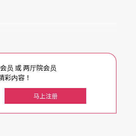
费会员 或 两厅院会员
精彩内容！
马上注册