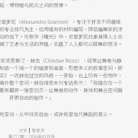
蹈、博物馆与民众之间的想像。
（Alessandro Sciarroni），专注于开发不同领域
的专业技巧为主，运用现有的材料编写，降低编舞家的涉
动的当下。在新作《曙光》中，史楚罗尼找来身障人士合
糊了艺术与生活的界线，实践了人人都可以跳舞的想法。
里斯汀．赫佐（Christian Rizzo），经常让舞者与静
制造一个接一个的场景和画面，形塑多义的叙事空间。即
实》一改赫佐过往的风格，一开始，台上仍有一些物件，
填补整个空间。赫佐接受本刊专访表示：「我现在在一个
重新翻开一张空白页，让舞者的动作、身体和舞台空间展
开更自由的创作。」
地变动，从中找到自由，或许就是当代舞蹈的意义。
|
文字
黎家齐
第277期 / 2016年01月号