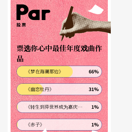
投票
票选你心中最佳年度戏曲作
品
66%
《梦在海潮那边》
31%
《幽恋牡丹》
1%
《转生到异世界成为嘉庆君—发现我的祖先是诈骗集团!?》
1%
《赤子》