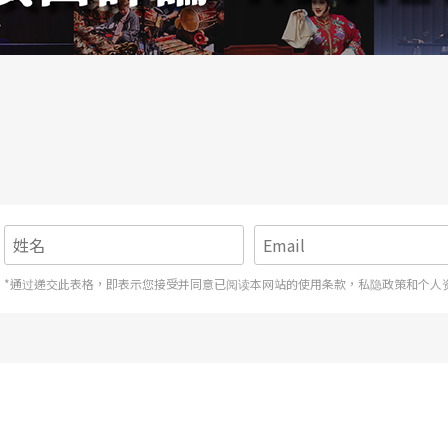
体了解和声和对位，具体建立对结构的感知和知识
那么一位剧场工作者，除了文字议题和意义，还须
换手札」，第一年以杜斯妥也夫斯基的小说为改编
设计（由日本导演鸣海康平设计）， 莎妹的《地
为《罪与罚》。
*通过递交此表格，即表示您接受并同意已阅读本网站的使用条款，私隐政策和个人