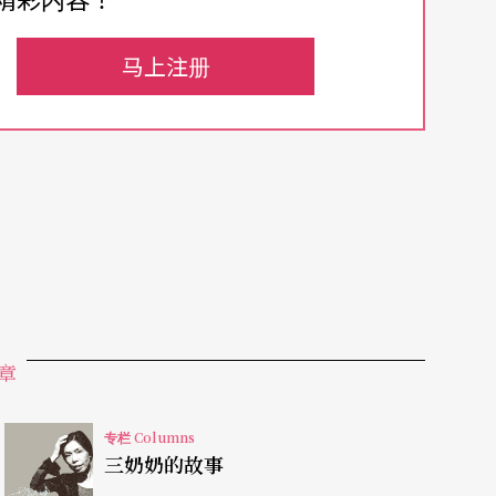
展、编辑资料素材、改编剧本、改编小说，也可以
马上注册
、为结案、为其他导演写，倒是不太有没事自己写
己，例如在写完落落长台词后，就想尝试每场戏一
试试语言松散的状态；写完没啥情节的硬梆梆本，
各种角色个性、关系和空间环境设定，也包括「客
事、组成结构和时间分配，才开始写剧本，最后演
章
专栏 Columns
三者关系密不可分，所以，通常决定要做什么戏
三奶奶的故事