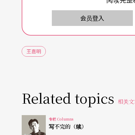
自己几次不同写本的经验：自己写、跟演员发
会员登入
有不同分类：为演出写、为学校制作、为诚品
好玩，或是为奖而写。
写本难免有个人习惯，有习惯就会想自己整自
王嘉明
定要在一页A4内结束；押完韵后，就想找机会
下回就想写个甜腻腻通俗爱情戏。
去年九月的《云系么个色》本是先跟演员玩出
Related topics
语」的议题讨论，再依这些设定，设计各段故
相关文
出时间与剧本前的设定误差不到一分钟。
专栏 Columns
素材╱议题—本╱戏的长度—语言╱剧场形式，
写不完的（续）