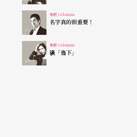
时，时间几乎就定了。《SMAP X SMAP》
恋的《请听我说》，七十分钟就算长了。
专栏 Columns
名字真的很重要！
去年十一月的《地下室手记》为中日合作（注
十，但觉得不应超过七十，演出前一周将近八
专栏 Columns
音乐和节奏也有了速度的弹性，大家舒爽多了
谈「当下」
时间在昆曲剧本中相当有趣，文字长度≠时间长
十分钟，主要是因为曲牌，但跟演员念白速度
更包括曲牌漂染文字后的色泽，以利编辑结构
别看传统布袋戏好像很即兴，松松散散的。七
氛变换，表演者语言速度、密度、节奏，动作
技艺训练，所谓人文厚度和艺术的体现。