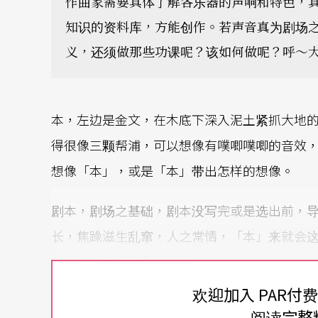
作曲家需要具体了解各乐器的声响和特色，
知识的资料库，方能创作。若声音真为剧场
义，还须做那些功课呢？该如何做呢？呼～
本，左边是金文，在木底下深入泥土紧抓大地
得很像三颗帮浦，可以想像有噗唧噗唧的音效
想像「本」，或是「本」带出怎样的想像。
剧本，剧场之基础，剧本没写完或是选出前，
长，焦躁滋生乱窜，人之常情，「本」来就会
会这样」刻板印象的本。
欢迎加入 PAR付
做什么戏，时间就定了
阅读完整