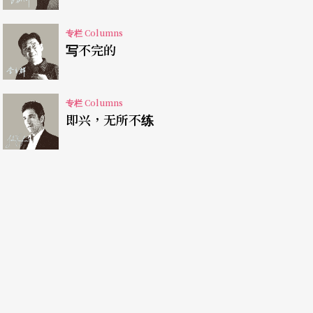
这种以十年为单位资料量的戏，三小时刚好，至于三角
专栏 Columns
写不完的
），本来规定各六十分钟，但心想怎样都会超过六
十，当周周末大笔一删，演员表演有了呼吸空间，
专栏 Columns
，演出六十七分钟。
即兴，无所不练
度，字体16的半页A4可以演一分钟，也可以演
的习惯有关，因此需要专家帮忙，除了时间估算，
。
分后场三分前场，文武场框架出的段落、起始、气
更不用说，所有需要前后场的默契和操偶师各面向