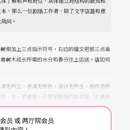
具体了解和声和对位，具体建立对结构的感知和
之本，那么一位剧场工作者，除了文字议题和意
大哉问。
的树根加上三点指示符号，右边的籀文把那三点画
，将树木成长所需的水分和养分往上运送。该如何
导演无所立，表演无所依，设计无所生，制作无所
这样。本，很难搞，不管是剧场的本或是「本来就
费会员 或 两厅院会员
精彩内容！