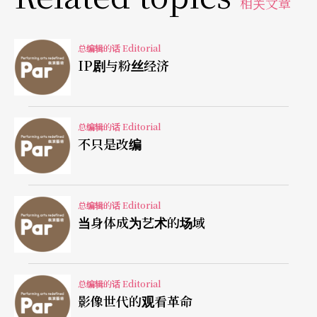
相关文章
歌剧奇想与奇观。
最后，你知道当表演者在台上奋力演绎、尽力燃
总编辑的话 Editorial
IP剧与粉丝经济
烧，谦虚承接不绝于耳的如浪掌声时，在这看来荣
耀的外表下，他们的付出是否真的换取了等价的报
酬？本刊也趁著刚过的报税时节，大家对去年收入
总编辑的话 Editorial
不只是改编
记忆犹新的时候，在音乐、舞蹈、现代戏剧等三类
表演艺术领域中，各抽样查访了十名表演者的年度
收入状况，并从中再邀约一位愿意受访的人，谈谈
总编辑的话 Editorial
当身体成为艺术的场域
他们在现实世界中的经济情况与想法。
总编辑的话 Editorial
影像世代的观看革命