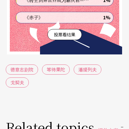
1%
《转生到异世界成为嘉庆君—发现我的祖先是诈骗集团!?》
经后世众人抽丝剥茧而逐渐浮现；设计、导演与演
1%
《赤子》
员们贯彻著也传承著他们共有的工作理念──而造
就了这出优秀的作品。那么NSO即将演出的《三部
投票看结果
曲》歌剧，则是浦契尼利用众多角色、不同时代场
景、悲喜交错的跳接串连，所完成他创作生涯中的
一大里程。因独幕剧比赛败阵，默默耕耘、酝酿数
德意志剧院
等待果陀
潘提列夫
年，他破天荒地写出了三出独幕剧、一加一再加一
的奇特作品。浦契尼将这三部性质、结构完全不
戈契夫
同，时间从廿世纪转至十四世纪，地点又是巴黎又
是翡冷翠，人物既有身世可怜的修女、见钱眼开的
富贵人家、还有赛纳河畔的船家夫妻，各自独立又
Related topics
难以分割的三种故事，组合成比三联画更形独特的