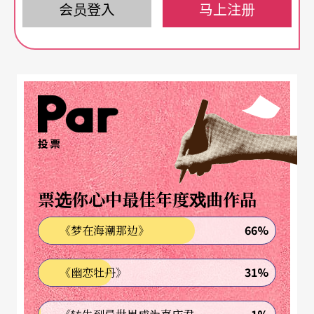
会员登入
马上注册
感。于是《等待果陀》在舞台视觉上的构成，其强
烈的对比与奇妙的空间感，不仅恰似那幅勾起贝克
特无限想像的《月下两人》画作，亦出自剧作家手
中的一张明信片图样；演员们使用类似默片般的肢
体技巧，除了更贴近贝克特的品味，那股不受控
制、粗俗喧闹、执著傻气的闹剧能量，也正是戈契
投票
夫作品中，重要的特色所在。而他们为何等待？波
佐、幸运与果陀又是何许人？按照二○○九年皮
票选你心中最佳年度戏曲作品
耶．唐金所出版的专书论点，与贝克特在二战时的
66%
《梦在海潮那边》
特殊经验相对照，或许在某种程度上也出现了较为
明确的指向。
31%
《幽恋牡丹》
若说如此多线交缠的背景──剧作家的构思源头，