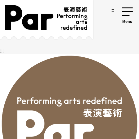
跳到主要内容区块
网站导览
:::
:::