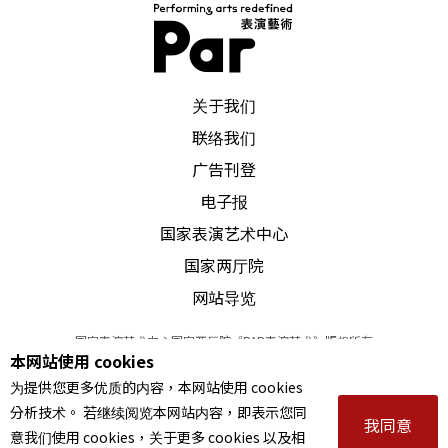
PAR 表演艺术杂志
关于我们
联络我们
广告刊登
电子报
国家表演艺术中心
国家两厅院
网站导览
国家表演艺术中心国家两厅院《PAR表演艺术》版权所有
本网站使用 cookies
©
2022
Performing arts redefined. All Rights Reserved
为提供您更多优质的内容，本网站使用 cookies
统一编号 Tax Id number 00973926
分析技术。 若继续阅览本网站内容，即表示您同
本站所提供相关演出资讯，如有异动应以主办单位公告为准。
我同意
意我们使用 cookies，关于更多 cookies 以及相
服务条款
｜
隐私权声明
｜
著作权声明