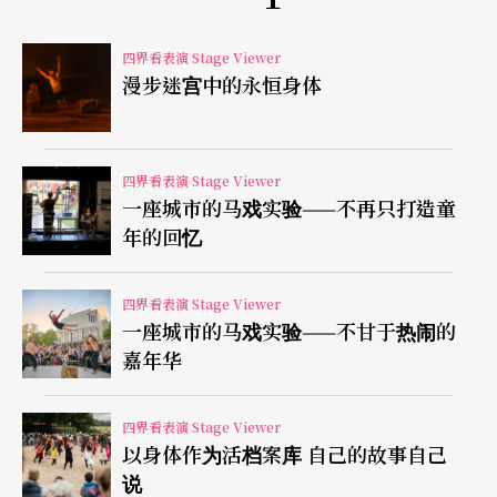
转变：人类从血债血还的原始状态正式迈向民主法
四界看表演 Stage Viewer
治的文明社会。
漫步迷宫中的永恒身体
米洛．劳和凡．霍夫分别采用不同悲剧家的版本，
重探这部峰回路转的史诗神话。前者选取埃氏的三
四界看表演 Stage Viewer
一座城市的马戏实验——不再只打造童
部曲
（注1）
，而后者则融合尤氏的两部剧作。尽管
年的回忆
剧情大同小异，但这两位希腊悲剧家的风格却截然
不同。埃氏擅用理法与情义之间的冲突，营造戏剧
四界看表演 Stage Viewer
一座城市的马戏实验——不甘于热闹的
张力，并强调城邦之中不同价值观的对立与平衡。
嘉年华
对于这位「悲剧之父」而言，傲慢的人类破坏了宇
宙平稳的秩序，唯有神的考验才能将他导向正途。
四界看表演 Stage Viewer
以身体作为活档案库 自己的故事自己
即使神明决定了角色的命运，但祂们也会适时介
说