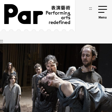
跳到主要内容区块
网站导览
:::
:::