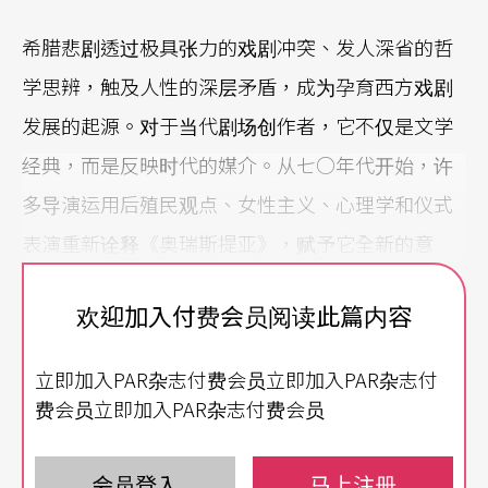
希腊悲剧透过极具张力的戏剧冲突、发人深省的哲
学思辨，触及人性的深层矛盾，成为孕育西方戏剧
发展的起源。对于当代剧场创作者，它不仅是文学
经典，而是反映时代的媒介。从七○年代开始，许
多导演运用后殖民观点、女性主义、心理学和仪式
表演重新诠释《奥瑞斯提亚》，赋予它全新的意
义，例如：彼得．胥坦（Peter Stein）洗练简约的
欢迎加入付费会员阅读此篇内容
版本（1980/1994）、莫虚金（Ariane Mnouchkin
e）的《阿特里斯家族》
Les Atrides
（1990-1992）
立即加入PAR杂志付费会员立即加入PAR杂志付
等。尽管每个改编版本皆大相迳庭，但它们都突显
费会员立即加入PAR杂志付费会员
了原作的核心问题：文明和野蛮、男与女、理性和
感性，当这两种对立的意识形态产生无法化解的冲
会员登入
马上注册