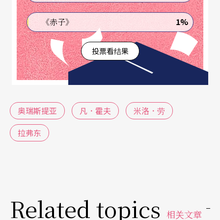
——伊蕾克特拉（Électre）——紧急把弟弟奥瑞斯提
1%
《赤子》
（Oreste）送往叔父的王国，而自己则遭新王与母
后放逐边疆。奥瑞斯提成年之后，他依循太阳神阿
投票看结果
波罗的指示，与堂兄挚友皮拉德（Pylade）一起返
乡，寻找姊姊。姊弟重逢后，便展开报复夺权的行
动。然而，犯下弑母滔天大罪的奥瑞斯提被复仇三
奥瑞斯提亚
凡．霍夫
米洛．劳
女神（Érinyes）所纠缠，陷入精神崩溃的边缘。他
来到雅典，请求正义女神雅典娜的裁决：城邦秩序
拉弗东
和骨肉私情，究竟哪一方比较重要？在公民的见证
之下，雅典娜最后赦免了奥瑞斯提，并感化复仇女
神，将其化身为「和善女神」（Euménides），为
Related topics
冤冤相报的血案画下了句点。这一连串的家族斗争
相关文章
不仅质疑了神意的无上价值，也体现了城邦制度的