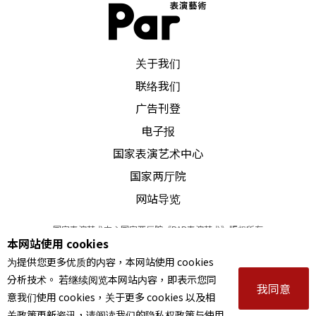
PAR 表演艺术杂志
关于我们
联络我们
广告刊登
电子报
国家表演艺术中心
国家两厅院
网站导览
国家表演艺术中心国家两厅院《PAR表演艺术》版权所有
本网站使用 cookies
©
2022
Performing arts redefined. All Rights Reserved
为提供您更多优质的内容，本网站使用 cookies
统一编号 Tax Id number 00973926
分析技术。 若继续阅览本网站内容，即表示您同
本站所提供相关演出资讯，如有异动应以主办单位公告为准。
我同意
意我们使用 cookies，关于更多 cookies 以及相
服务条款
｜
隐私权声明
｜
著作权声明
关政策更新资讯，请阅读我们的隐私权政策与使用