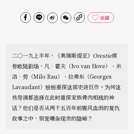
收藏
二○一九上半年，《奥瑞斯提亚》
Orestie
席
卷欧陆剧场，凡．霍夫（Ivo van Hove）、米
洛．劳（Milo Rau）、拉弗东（Georges
Lavaudant）纷纷重探这部史诗巨作。为何这
些导演都选择在此时重探家族骨肉相残的神
话？他们是否从两千五百年前腥风血雨的复仇
故事之中，察觉嘈杂现世的隐喻？