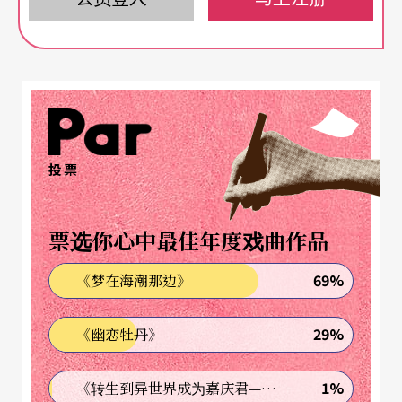
突时，会对群体造成何种骤变？一个社会如何从旧
体制解脱，建立全新的秩序？在这样的过渡时期，
什么是正义的价值？该坚守何种审判制度？
希腊悲剧家不同的切入视角
投票
希腊悲剧家埃斯库罗斯（Eschyle）、索弗克里斯
（Sophocle）与尤里比底斯（Euripide）都描绘过
票选你心中最佳年度戏曲作品
阿里斯特家族错综复杂的爱恨纠葛。为了顺利出
69%
《梦在海潮那边》
征，希腊联军统帅阿卡曼侬（Agamemnon）不惜
牺牲长女，将她献祭给神明，以求风平浪静。自特
29%
《幽恋牡丹》
洛伊凯旋归国后，他才发现衔悲茹恨的妻子早已与
堂弟结盟，策划杀夫。惨案之后，阿卡曼侬的女儿
1%
《转生到异世界成为嘉庆君—发现我的祖先是诈骗集团!?》