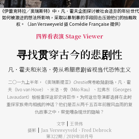
《伊蕾克特拉╱奥瑞斯特》中，凡．霍夫企图探讨被社会遗弃的年轻世代
如何被激进的想法所影响，采取以暴制暴的手段回击压迫他们的独裁政
权。（Jan Versweyveld 摄 Comédie Française 提供）
四界看表演 Stage Viewer
寻找贯穿古今的悲剧性
凡．霍夫和米洛．劳从希腊悲剧省视当代恐怖主义
二○一九上半年，《奥瑞斯提亚》
Orestie
席卷欧陆剧场，凡．霍
夫（Ivo van Hove）、米洛．劳（Milo Rau）、拉弗东（Georges
Lavaudant）纷纷重探这部史诗巨作。为何这些导演都选择在此时
重探家族骨肉相残的神话？他们是否从两千五百年前腥风血雨的复
仇故事之中，察觉嘈杂现世的隐喻？
|
文字
王世伟
|
摄影
Jan Versweyveld
、
Fred Debrock
第322期 / 2019年10月号