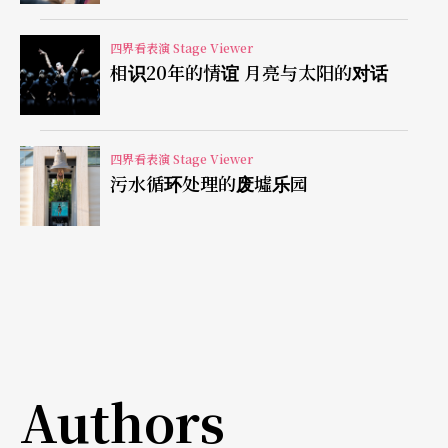
入，避免群体陷入无路可出的窘境。而尤氏在作品
中则不强调诸神至高无上的权力，并删减了歌队的
四界看表演 Stage Viewer
相识20年的情谊 月亮与太阳的对话
哲学思辨。他著重心理描绘，突显出悲剧英雄身处
两难的复杂感受，尤其是女性角色。这位悲天悯人
的剧作家透过同情的角度和人性化的手法去描绘神
四界看表演 Stage Viewer
话人物，让戏剧情境更贴近日常生活。他笔下的英
污水循环处理的废墟乐园
雄充满激情，不顾一切向逆境挑战，也注定了他们
悲剧般的性格与命运。
Authors