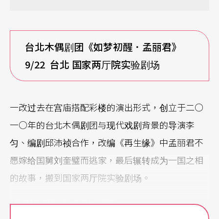
台北木偶剧团《如梦初醒．孟丽君》
9/22
台北 国家两厅院实验剧场
一改过去在宫庙搭配彩楼的演出形式，创立于二○
一○年的台北木偶剧团与现代戏剧背景的导演李
匀、编剧邱沛祯合作，改编《再生缘》中孟丽君不
愿嫁给国舅刘奎璧而逃家，最后辗转成为一国之相
的故事，搬到国家两厅院实验剧场。
自我认同的困惑 翻出新主题