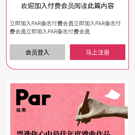
欢迎加入付费会员阅读此篇内容
剧本与原故事最大的不同在于，新版取消了传统戏
曲故事中，才子佳人终成眷属的结局，为传统戏曲
立即加入PAR杂志付费会员立即加入PAR杂志付
演出的形式与精神，开创出新的破口与面貌。改编
费会员立即加入PAR杂志付费会员
版的孟丽君经过身分转变，化名丽君玉，当每次她
产生身分转变时，舞台上的月亮便化为红色，使舞
会员登入
马上注册
台氛围充满多变、不安的意象。这样的关于认同问
题的突显，在作品后半段浮上台面，直到结尾时彻
底彰显：孟丽君并没有和另一位比武招亲的皇甫少
华相聚，也未因长期隐瞒身分而遭罚，而是受皇上
宠幸，由男性的丽君玉身分换回女性的孟丽君、纳
投票
入后宫。然而，这样看似化险为夷的境遇，却引来
孟丽君的自我质疑，也带出全剧压轴最有力道的诗
票选你心中最佳年度戏曲作品