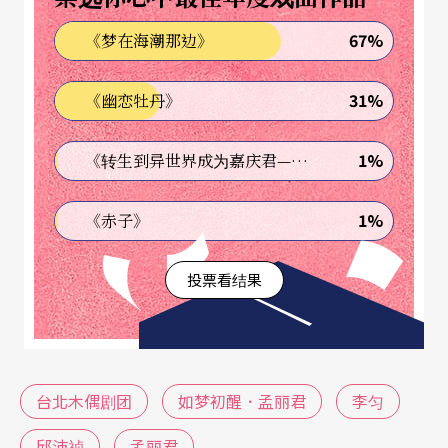
文：「昔日唤作我，今日唤作他；不知今日我，又
67%
《梦在海潮那边》
属后来谁？」随著诗文道出，舞台上月亮也再度鲜
红。
31%
《幽恋牡丹》
此问题在孟丽君对自我定位产生困惑的脉络下，也
1%
《转生到异世界成为嘉庆君—发现我的祖先是诈骗集团!?》
向观众提问：一旦孟丽君回归女身，身为丽君玉的
曾经就一笔勾销了吗？若她的身分总会随他人视角
1%
《赤子》
与环境而转换，那今日、现下的自己，岂不也有被
投票看结果
销去的一天？而除了这样破碎、以他人为中心的自
我，一贯的认同又如何可能？在打破原有才子佳人
团聚的陈旧结局外，新编版本承接以往脉络，翻转
出值得当代台湾社会咀嚼的空间。可惜的是，尽管
台北木偶剧团
如梦初醒．孟丽君
李匀
作品后半翻出的主题别具新意，但在前段未能埋足
邱沛祯
孟丽君