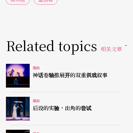
伏笔，制造孟丽君对自我认同的不同思索。因此就
结果看来，全剧内在精神大致断成两截：前半仍是
那个讲述女性身不由己的陈旧故事，后半才逐渐浮
现自我认同的全新议题。若能进一步改善此现象，
Related topics
剧本确实有以相同素材，提炼出截然不同内在精
相关文章
神、与由当代浮现之核心问题的空间。
戏曲
撤去彩楼后 操偶师的身体与表演
神话卷轴推展开的双重偶戏叙事
除此之外，布袋戏原有的彩楼形式，也在本次演出
由数块漂流木、几片屏风取代。随著取消传统形式
戏曲
后设的实验，出角的尝试
里的主要屏障，唯独保留操偶技艺，操偶师的身体
也随之现形，成为表演的一部分，这是过去布袋戏