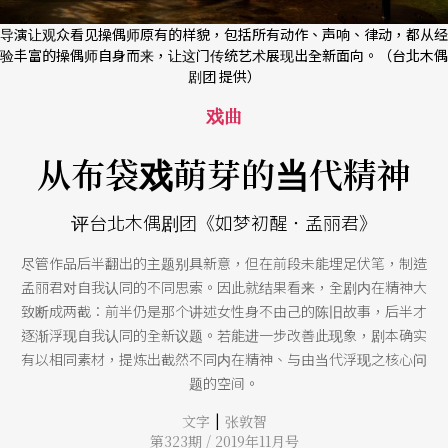
导演让观众看见操偶师原有的样貌，包括所有动作、声响、律动，都从经
验丰富的操偶师自身而来，让这门传统艺术展现出全新面向。（台北木偶
剧团 提供）
戏曲
从布袋戏萌芽的当代精神
评台北木偶剧团《如梦初醒．孟丽君》
尽管作品后半翻出的主题别具新意，但在前段未能埋足伏笔，制造
孟丽君对自我认同的不同思索。因此就结果看来，全剧内在精神大
致断成两截：前半仍是那个讲述女性身不由己的陈旧故事，后半才
逐渐浮现自我认同的全新议题。若能进一步改善此现象，剧本确实
有以相同素材，提炼出截然不同内在精神、与由当代浮现之核心问
题的空间。
|
文字
张敦智
第323期 / 2019年11月号