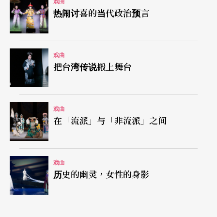
里所没有的。导演表示，他并未调整操偶师身体，
戏曲
热闹讨喜的当代政治预言
而是顺其自然，让观众看见操偶师原有的样貌，包
括所有动作、声响、律动，都从经验丰富的操偶师
自身而来。这让这门传统艺术展现出全新面向，甚
戏曲
把台湾传说搬上舞台
至直接让这个面向被问题化了：在传统戏曲领域过
去只能看见京剧、昆曲等的「身段」，那么当操偶
师身体现形，其中也包含传统技艺脉络下所传承出
戏曲
在「流派」与「非流派」之间
的自然身体，它算是种「身段」吗？若算，从论述
层面应如何看待？若不算，又存在何种将操偶师身
体与布袋戏偶在表演中更紧密结合的可能？过去为
戏曲
历史的幽灵，女性的身影
突显布袋戏偶而隐去操偶师的作法，暗示了两者在
视觉上的竞争关系；然而，未来有没有可能顺应此
突破，发展出更多可能？这是留待剧团实验与观众