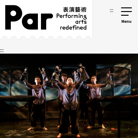
跳到主要内容区块
网站导览
:::
:::