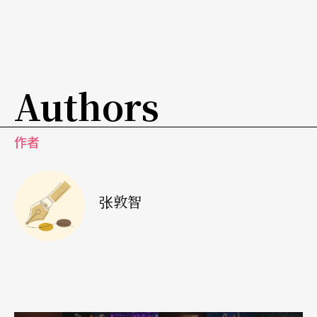
观察的面向。
此外，取代彩楼的屏风与漂流木，在导演调度下同
时保留了布袋戏的写意语境，也开创出了更加流
Authors
畅、灵活的调度。时而聚拢、时而开展的屏风，在
孟家的墙壁、与皇上行走的大道等形象间自在流
作者
转，别具巧思与看点。反观漂流木则较少见多元应
用，略为可惜。尽管如此，从过去非传统布袋戏观
张敦智
众的视野观察，全作剧本内容与表演形式两者的创
新，都让本作产生许多新颖且亮丽的巧思、问题与
可能性。若能使既有改编方向更加明确、并将形式
中的新旧元素继续凝聚与调和，则能让进行中的尝
试更加完整。就目前成果而言，也已经展现出保留