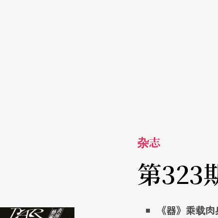
杂志
第323
《器》乘载肉