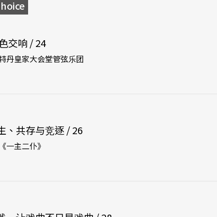
oice
交响 / 24
特丹皇家大会堂管弦乐团
、共存与竞逐 / 26
《一主二仆》