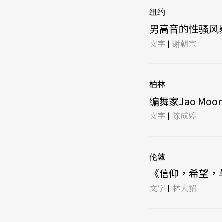
纽约
男高音的性骚风暴
文字
谢朝宗
|
柏林
编舞家Jao Mo
文字
陈成婷
|
伦敦
《信仰，希望，与
文字
林大貂
|