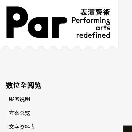
跳到主要内容区块
网站导览
:::
数位全阅览
服务说明
方案总览
文字资料库