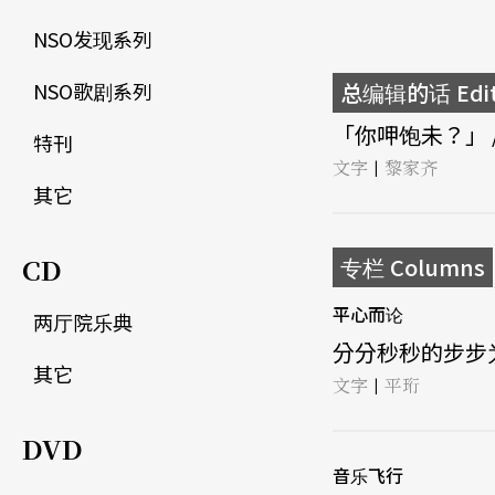
NSO发现系列
NSO歌剧系列
总编辑的话 Edito
「你呷饱未？」 /
特刊
文字
黎家齐
|
其它
CD
专栏 Columns
平心而论
两厅院乐典
分分秒秒的步步为营
其它
文字
平珩
|
DVD
音乐飞行