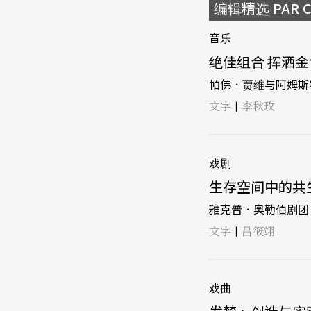
编辑精选 PAR Ch
音乐
绝佳组合 挥洒金色
帕佛．贾维与阿姆斯
文字
李秋玫
|
戏剧
生存空间中的共生
雅克普．奥勒伯剧团
文字
吕筱翊
|
戏曲