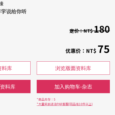
味
声学说给你听
180
定价：
NT$
75
优惠价：
NT$
资料库
浏览版面资料库
-资料库
加入购物车-杂志
*商品库存：5
*大量采购请洽PAR客服(同品项10件以上)