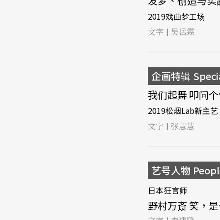
发梦、创造与实践
2019戏曲梦工场
文字
吴岳霖
|
企画特辑 Speci
我们起舞 叩问个
2019松烟Lab新主艺
文字
张慧慧
|
艺号人物 Peopl
日本狂言师
野村万斎 笑，是