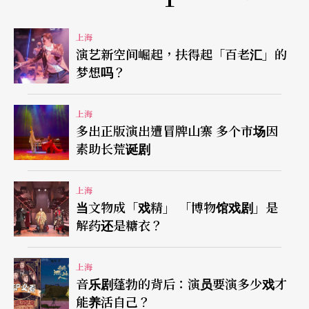
的时候，「武松」把「西门庆」打下狮子楼，然后
上海
一刀结果了性命！也许你还没走多远，忽然又看到
演艺新空间崛起，扶得起「百老汇」的
梦想吗？
三个人争执起来还拔刀了，随著一阵惊呼，拔刀的
把其中一人砍了，周围的人大叫杀人啦……原来这
上海
又是一出〈青面兽杨志卖刀杀牛二〉。
多出正版演出遭冒牌山寨 多个市场因
素助长荒诞剧
最受观众和游客喜爱的重头戏是〈三打祝家庄〉，
它融合了影视爆破、云梯炮战、大型马术、特技威
上海
当文物成「戏精」 「博物馆戏剧」是
亚等实景表演技术；人是真人，马是真马，扮演一
解药还是糖衣？
丈青扈三娘的女演员直接在马上和男演员厮杀对
打……即便是演员演死人，真躺在地上一动不动，
上海
音乐剧蓬勃的背后：演员要演多少戏才
丝毫不怕被战马踩到。最耿直的要数剧终前的火炮
能养活自己？