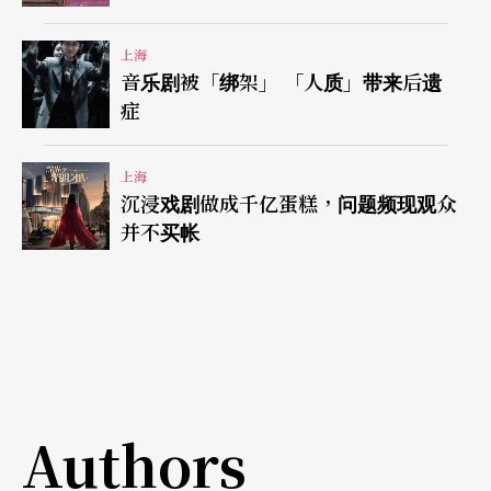
猛攻城门，演出中的炮弹基本都是真火炮，落在地
上就是火球，全场炮火连天，结合惊险的马术和打
上海
斗场面，瞬间营造出了震撼人心的视听效果。六千
音乐剧被「绑架」 「人质」带来后遗
症
多人的看台全部客满，观众连连直呼：「一场演出
就能值回票价！」真是「久违的良心之作」。
上海
沉浸戏剧做成千亿蛋糕，问题频现观众
土味足，诚意也十足
并不买帐
显然，这样耿直的演出算得上是当下演艺界的一朵
奇葩，应该说，它别具匠心的创意和设计，既是对
观众和市场的尊重，也是对艺术和技术的一种追
求。虽然它夹杂著当地文化的浓浓「土味」，但却
Authors
以其十足的诚心和诚意，赢得了成千上万观众的心
和口碑！