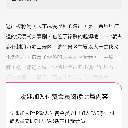
这出被称为《大宋武侠城》的演出，是一台地地道
道的沉浸式实景剧，它位于豫剧的起源地——七朝古
都开封的万岁山景区。整个景区主要以大宋武侠文
化为核心，仿造了众多的宋朝园林街巷，十字坡、
狮子楼、郑记肉铺、快活林等古典小说里的地方，
都在这里一一呈现，而在江湖街与大宋武馆内，
《三打祝家庄》、《李逵断案》、《武松醉打蒋门
欢迎加入付费会员阅读此篇内容
神》、《十字坡》，乃至《七侠五义》、《岳飞
传》等卅六部、七十余场的精采大宋武侠实景剧全
立即加入PAR杂志付费会员立即加入PAR杂志付
天回圈上演。行走观赏之间，让人恍惚穿越回了大
费会员立即加入PAR杂志付费会员