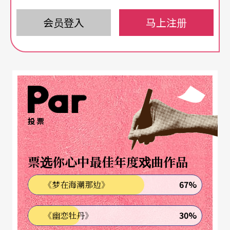
宋王朝。
会员登入
马上注册
说来也怪，就这么一个并没有什么名胜古迹和奇珍
异宝，只有人工仿造的景区和演出，凭什么就酿成
了中国大陆现象级的演艺事件，它爆红的奥妙究竟
在哪里呢？出品方的回答也很妙，就两个字：耿
直。
投票
能用真的，就绝不用假的
票选你心中最佳年度戏曲作品
那么，它到底有多耿直呢？一张六十元的门票就能
看七十场演出，从水浒、岳飞到白眉大侠、精武
67%
《梦在海潮那边》
门，只要和宋朝或武术沾点边，就都能看到，而且
30%
《幽恋牡丹》
场场都是硬实力、真功夫。