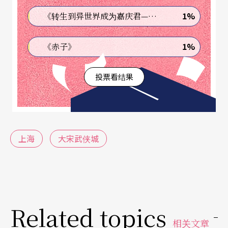
而真人秀表演又有多耿直？只要能用真的，就绝不
1%
《转生到异世界成为嘉庆君—发现我的祖先是诈骗集团!?》
用假的：需要海船，就真的造个船，连鸽子都是真
1%
《赤子》
的，演出一场就放一次。连卖印度飞饼，也找了个
印度人。
投票看结果
几乎所有的观众和游客都觉得，从进门检票员叫你
一声大侠开始，你的人生已经彻底改变！因为路上
经常碰到拿著刀枪的武林中人，如同凶神恶煞地向
上海
大宋武侠城
你走来，也有拿著一把亮剑的剑客，腾身而起冷冷
地看著你……走在路上，忽然就听到头顶爆喝一
声，两个人直接在一个酒家的楼上就开打了，随即
Related topics
又从楼上跳下来！无保护！无吊绳！都能听到这两
相关文章
个人落在沙袋上「砰」的一声……就在你目瞪口呆