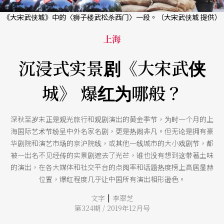
《大宋武侠城》中的〈狮子楼武松杀西门〉一段。（大宋武侠城 提供）
上海
沉浸式实景剧《大宋武侠
城》 爆红为哪般？
深秋至岁末正是观光旅行和观剧演出的黄金季节，为时一个月的上
海国际艺术节纷呈中外名家名剧，更是热闹非凡。但无论是拥有豪
华剧院和演艺市场的京沪院线，或其他一线城市的大小戏剧节，都
被一出名不见经传的实景剧遮去了光芒，谁也没有想到这带著土味
的演出，在各大媒体和社交平台的点阅率和话题热度榜上高居显赫
位置，爆红程度几乎让中国所有演出相形逊色。
|
文字
李翠芝
第324期 / 2019年12月号