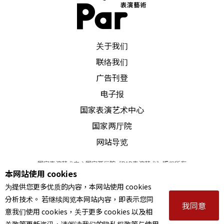
PAR 表演艺术杂志
关于我们
联络我们
广告刊登
电子报
国家表演艺术中心
国家两厅院
网站导览
国家表演艺术中心国家两厅院《PAR表演艺术》版权所有
本网站使用 cookies
©
2022
Performing arts redefined. All Rights Reserved
为提供您更多优质的内容，本网站使用 cookies
统一编号 Tax Id number 00973926
分析技术。 若继续阅览本网站内容，即表示您同
本站所提供相关演出资讯，如有异动应以主办单位公告为准。
我同意
意我们使用 cookies，关于更多 cookies 以及相
服务条款
｜
隐私权声明
｜
著作权声明