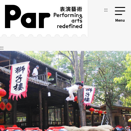
跳到主要内容区块
网站导览
:::
:::