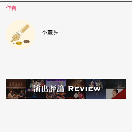
作者
平心而论，在中国演艺界端著金饭碗讨饭的剧院剧
团不在少数，图解政策、为奖而作更是不计其数；
李翠芝
而以使用者思维、使用者体验为目标，为观众打造
具有高附加值和文化底蕴的演剧作品却不多；一些
所谓的文旅结合的「戏曲小镇」往往把一手好牌打
烂，不是没有原因的。《大宋武侠城》的意外爆
红，至少启示我们：在内容为王的时代，金奖银奖
其实不如老百姓的夸奖！