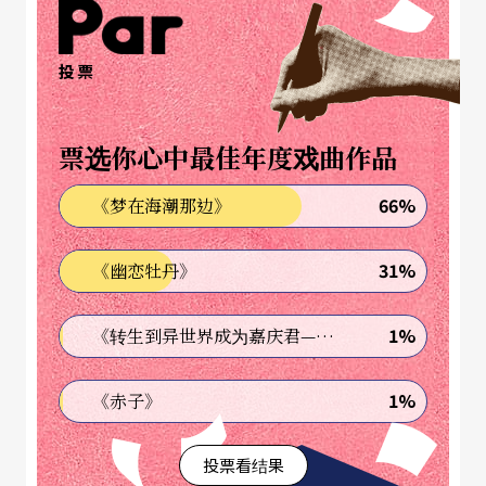
投票
票选你心中最佳年度戏曲作品
66%
《梦在海潮那边》
31%
《幽恋牡丹》
1%
《转生到异世界成为嘉庆君—发现我的祖先是诈骗集团!?》
1%
《赤子》
投票看结果