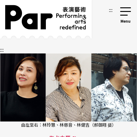
跳到主要内容区块
网站导览
:::
:::
由左至右：林玲慧、林慈音、林健吉（郝御翔 摄）