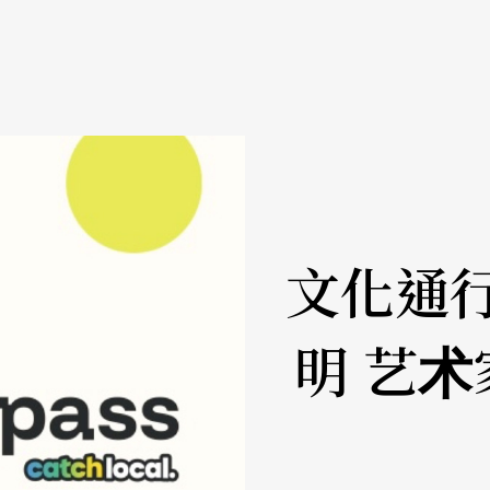
文化通
明 艺