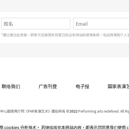
*通过递交此表格，即表示您接受并同意已阅读本网站的使用条款，私隐政策和个人
联络我们
广告刊登
电子报
国家表演
中心国家两厅院《PAR表演艺术》版权所有
©
2022
Performing arts redefined. All R
统一编号 Tax Id number 00973926
本站所提供相关演出资讯，如有异动应以主办单位公告为准。
cookies 分析技术。 若继续阅览本网站内容，即表示您同意我们使用 co