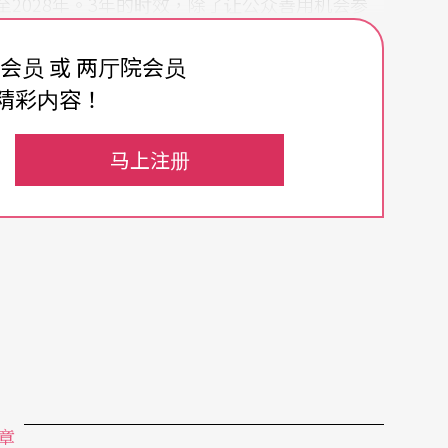
2028年。3年的时效，除了让公众善用机会参
划、组织艺术活动。
费会员 或 两厅院会员
精彩内容！
马上注册
章