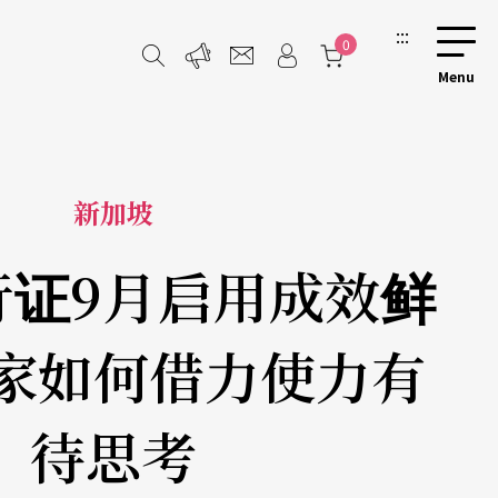
:::
0
新加坡
行证9月启用成效鲜
术家如何借力使力有
待思考