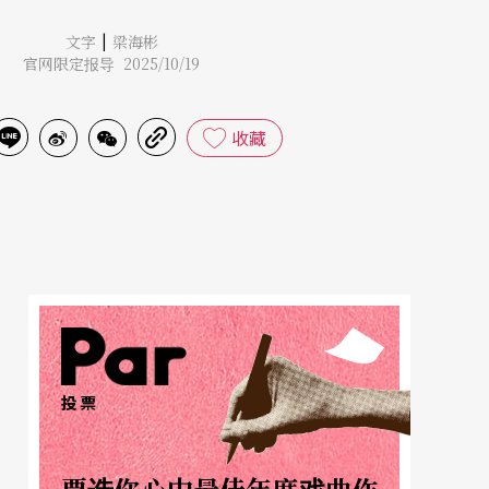
|
文字
梁海彬
官网限定报导 2025/10/19
收藏
投票
票选你心中最佳年度戏曲作