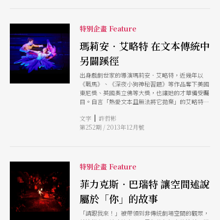
特別企畫 Feature
瑪莉安．艾略特 在文本傳統中
另闢蹊徑
出身戲劇世家的導演瑪莉安．艾略特，近幾年以
《戰馬》、《深夜小狗神秘習題》等作品奪下美國
東尼獎、英國奧立佛等大獎，也讓她的才華備受矚
目。自言「熱愛文本且無法將它拋棄」的艾略特在
挑選文本和題材上從未設限，無論是改編文本、融
|
文字
許哲彬
合肢體劇場及偶戲的挑戰，都使得艾略特在經營文
第252期 / 2013年12月號
本之外，也逐漸建立起她的劇場美學標記。
特別企畫 Feature
菲力克斯．巴瑞特 讓空間述說
屬於「你」的故事
「請跟我來！」被帶領到非傳統劇場空間的觀眾，