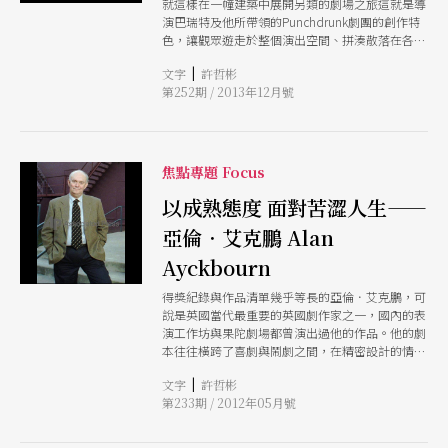
就這樣在一幢建築中展開另類的劇場之旅這就是導
演巴瑞特及他所帶領的Punchdrunk劇團的創作特
色，讓觀眾遊走於整個演出空間、拼湊散落在各處
的演出片段，藉此創造出每個觀眾自身獨一無二的
|
文字
許哲彬
觀戲經驗。
第252期 / 2013年12月號
焦點專題 Focus
以成熟態度 面對苦澀人生——
亞倫．艾克鵬 Alan
Ayckbourn
得獎紀錄與作品清單幾乎等長的亞倫．艾克鵬，可
說是英國當代最重要的英國劇作家之一，國內的表
演工作坊與果陀劇場都曾演出過他的作品。他的劇
本往往橫跨了喜劇與鬧劇之間，在精密設計的情境
與字字珠璣的精采對話下，挖苦嘲諷現代人的情感
|
文字
許哲彬
處境；而長期擔任劇院總監的他，更擅長從敘事結
第233期 / 2012年05月號
構與劇場空間創發新意。