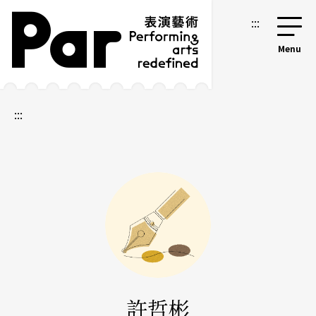
跳到主要內容區塊
網站導覽
:::
:::
許哲彬