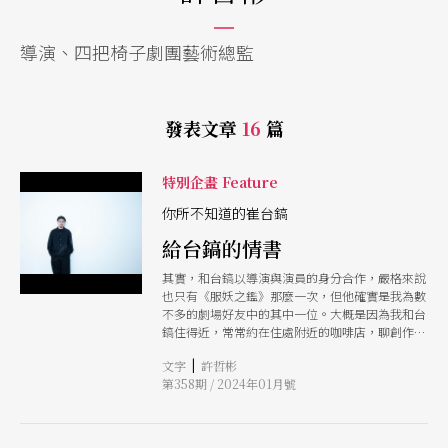
導演、四把椅子劇團藝術總監
發表文章
16
篇
特別企畫 Feature
你所不知道的崔台鎬
給台鎬的情書
其實，和台鎬以導演與演員的身分合作，嚴格來說
也只有《服妖之鑑》那麼一次，但他確實是我為數
不多的劇場好友中的其中一位。大概是因為我和台
鎬住得近，常常約在住處附近的咖啡店，聊創作、
交流八卦、感嘆中年的逼近、抱怨世界的嘈亂⋯⋯
|
文字
許哲彬
或是，被台鎬推銷一些好東西。 沒錯，就是推
第358期 / 2024年01月號
銷。 別誤會，他當然不是真的兜售商品或保單，
只是當台鎬用經過了他有意識節制的喜悅跟我分享
他腳上新買的New Balance、或是剛換的手機和3C
用品（也是他擅長的領域）甚至馬桶刷之類的居家