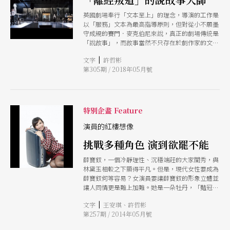
英國劇場奉行「文本至上」的理念，導演的工作是
以「服務」文本為最高指導原則，但對從小不願墨
守成規的賽門．麥克伯尼來說，真正的劇場傳統是
「說故事」，而故事當然不只存在於劇作家的文字
裡！他用肢體、影像等各種形式，讓劇場觀眾用各
|
文字
許哲彬
種感官「體驗」故事精髓，而他與柏林列寧廣場劇
第305期 / 2018年05月號
院合作的《同情的罪》，則是其肢體性與劇場性特
色的集大成之作。
特別企畫 Feature
演員的紅樓想像
挑戰多種角色 演到欲罷不能
薛寶釵，一個冷靜理性、沉穩端莊的大家閨秀，與
林黛玉相較之下顯得平凡。但是，現代女性要成為
薛寶釵何等容易？女演員要讓薛寶釵的形象立體並
讓人同情更是難上加難。她是一朵牡丹，「豔冠群
芳，任是無情也動人」，這樣的氣度和圓融又怎是
|
文字
王安琪、許哲彬
輕易能成就的呢？因為如此，薛寶釵的形象其實並
第257期 / 2014年05月號
不容易呈現，卻非常值得玩味，這也是我想挑戰
的。