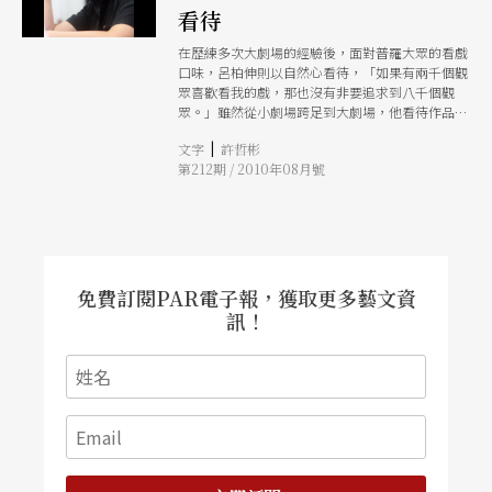
上的障礙和疑惑全都化作綺麗風景，盡收在她骨碌
看待
碌轉動著的大眼睛裡。
在歷練多次大劇場的經驗後，面對普羅大眾的看戲
口味，呂柏伸則以自然心看待，「如果有兩千個觀
眾喜歡看我的戲，那也沒有非要追求到八千個觀
眾。」雖然從小劇場跨足到大劇場，他看待作品的
標準絕非以數字作為考量，「台灣的劇場不應該認
|
文字
許哲彬
為從小做到大才叫做成功。」
第212期 / 2010年08月號
免費訂閱PAR電子報，獲取更多藝文資
訊！