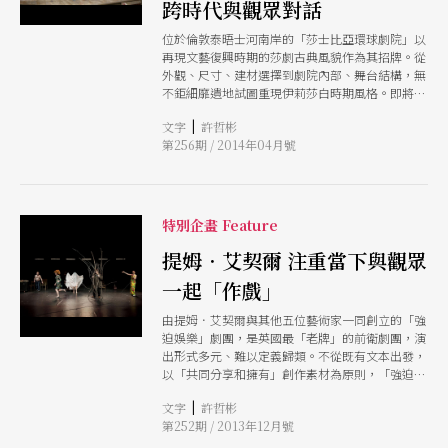
跨時代與觀眾對話
位於倫敦泰晤士河南岸的「莎士比亞環球劇院」以
再現文藝復興時期的莎劇古典風貌作為其招牌。從
外觀、尺寸、建材選擇到劇院內部、舞台結構，無
不鉅細靡遺地試圖重現伊莉莎白時期風格。即將來
台演出的《仲夏夜之夢》，在藝術總監壯古的執導
|
文字
許哲彬
下，以古典風格融合現代元素，在倫敦上演時，被
第256期 / 2014年04月號
譽為近年來亮點最多、表演最精采的版本。
特別企畫 Feature
提姆．艾契爾 注重當下與觀眾
一起「作戲」
由提姆．艾契爾與其他五位藝術家一同創立的「強
迫娛樂」劇團，是英國最「老牌」的前衛劇團，演
出形式多元、難以定義歸類。不從既有文本出發，
以「共同分享和擁有」創作素材為原則，「強迫娛
樂」有時從一個概念、一個問題、一條規則或一次
|
文字
許哲彬
與觀眾的互動經驗來展開排練。艾契爾認為在形式
第252期 / 2013年12月號
與內容外，表演者內在和外在的互動及與觀眾的當
下「相遇」，才是他感興趣的劇場藝術。