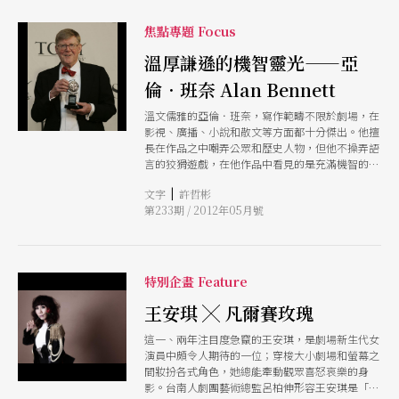
焦點專題 Focus
溫厚謙遜的機智靈光——亞
倫．班奈 Alan Bennett
溫文儒雅的亞倫．班奈，寫作範疇不限於劇場，在
影視、廣播、小說和散文等方面都十分傑出。他擅
長在作品之中嘲弄公眾和歷史人物，但他不操弄語
言的狡猾遊戲，在他作品中看見的是充滿機智的靈
光，及對世事懷抱著憐憫、同情還有幽默感。班奈
|
文字
許哲彬
的英式幽默並非那種尖銳批判、機智辛辣型的冷笑
第233期 / 2012年05月號
話，而是比較敦厚平實、自我解嘲的路線，他筆下
的角色往往面臨孤獨及被忽視的死亡危機。
特別企畫 Feature
王安琪 ╳ 凡爾賽玫瑰
這一、兩年注目度急竄的王安琪，是劇場新生代女
演員中頗令人期待的一位；穿梭大小劇場和螢幕之
間妝扮各式角色，她總能牽動觀眾喜怒哀樂的身
影。台南人劇團藝術總監呂柏伸形容王安琪是「集