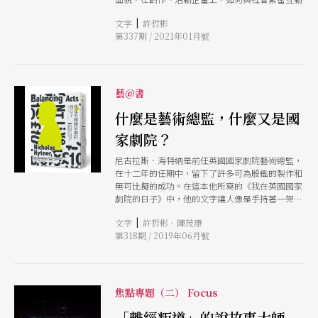
導演相像之處在於：在一個主題或概念之下如何調
動結構與安放素材，這一年多來，每當翻閱改版後
|
文字
許哲彬
的《PAR》，有時會想起嘉明說的那句話： 「探索
第337期 / 2021年01月號
不是往下挖，而是往後退，或是把頭歪一下」。
藝@書
什麼是藝術總監，什麼又是國
家劇院？
尼古拉斯．海特納是前任英國國家劇院藝術總監，
在十二年的任期中，留下了許多可為殷鑑的製作和
無可比擬的成功。在這本他所寫的《我在英國國家
劇院的日子》中，他的文字讓人像是手持著一架緊
跟在他身後的攝影鏡頭，穿梭在國家劇院、辦公
|
文字
許哲彬、陳茂康
室、排練場等等場景中，而更重要的是，透過這本
第318期 / 2019年06月號
書，我們看到他對藝術總監角色的想法，與「國家
劇院」代表的價值與應有個性的思考。
焦點專題（二） Focus
「離經叛道」的說故事大師