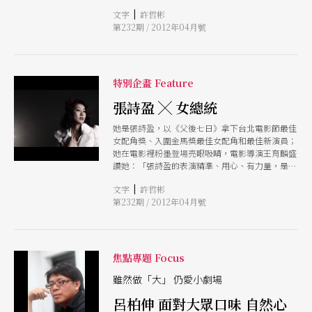
賢妻與蕩婦於一身的完美女演員」，足見她在表演
|
文字
許哲彬
上令人驚豔的彈性與魅力！近期劇場界的話題作品
第232期 / 2012年04月號
《台北爸爸．紐約媽媽》中，王安琪演出陳俊志的
妹妹Rose一角，精準詮釋令人揪心的堅毅和女人
的無奈，與戲精前輩們同台飆戲也絲毫不遜色，成
為每個觀眾心中驚呼的亮點。 小時候的王安琪打
開電視被卡通《凡爾賽玫瑰》裡的歐絲嘉
特別企畫 Feature
（Oscar）所吸引，著迷於她和一般女孩截然不同
的特質。王安琪本身也和她聽起來鈴鐺可愛的名字
張詩盈 ╳ 女總統
不一樣，她一點都不柔弱嬌巧，也不想成為一個玻
她是張詩盈，以《父後七日》拿下台北電影節最佳
璃娃娃；尤其在如此艱辛的劇場環境中奮鬥，她非
女配角獎、入圍金馬獎最佳女配角和最佳新演員；
常明白假使自己不願妥協，那就必須用堅強來磨鍊
她在電影裡粉墨登場亮眼吸睛，電影導演王育麟盛
眼光。因此，她保持虛心與認真，用堅定又平靜的
讚她：「張詩盈的表演精準、用心、有力量，是個
心在接踵而來的演出機會裡衝刺鍛鍊、披荊斬棘，
未來前途不可限量的演員！」。她也是張Winnie，
宛如優雅揮劍的歐絲嘉。
|
文字
許哲彬
在劇場裡搞笑深情性感可愛無所不行，連劇場頑童
第232期 / 2012年04月號
王嘉明都驚呼：「小心！！不要以為你可以抓住
她！定義她！」。 無論影像或劇場，她的表演猶
如她那招牌般爽朗直率的笑容，直擊你心。雖然
Winnie曾經告別劇場放下表演，度過一段轉職上班
族的生活，卻仍因為表演的光芒獲得獎項的肯定而
焦點專題 Focus
又宿命般地回歸演員的身分。轉了一個彎，還是回
到表演這條路，她笑稱卅歲左右這一連串的生命變
雖然做「大」 仍愛小劇場
化像是開啟一扇又一扇的門；最初雖然令人惶恐，
呂柏伸 面對大眾口味 自然心
但是推開了而立之年那扇厚重的門之後再回首，路