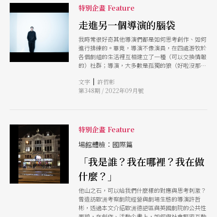
用品時，實在是，莫名地迷人⋯⋯從他為何需要或
特別企畫 Feature
想要這件物品、為此做功課看了多少YouTube評
比實測、入手後的使用心得、生活因此而展開的微
走進另一個導演的腦袋
小變化等等的各種小宇宙展開，這個在舞台上迷倒
我時常很好奇其他導演們都是如何思考創作、如何
眾生的劇場演員講起他的購物經驗實在是，太日
進行排練的。畢竟，導演不像演員，在四處游牧於
常，日常到太具說服力了。 「我覺得你可以考慮
各個劇組的生活裡互相建立了一種（可以交換情報
一下，我是蠻推薦的。」通常台鎬分享完好東西，
的）社群；導演，大多數是孤獨的狼（好啦沒那麼
就會給我一抹具有深意的微笑，靜靜吐出一口菸，
帥，可能就是人緣差而已）。 莎妹劇團導演王嘉
這麼說著。 「好的演員必定是一位優秀的推銷
|
文字
許哲彬
明曾在《PAR》連載專欄「一字一劇場」，每期以
員」⋯⋯不，我才沒有要下這個膚淺的結論。我只
第348期 / 2022年09月號
1 個甲骨文為題，從古老的中文字原義，延伸至與
是很喜歡這個朋友，很喜歡他低調、謙虛、客氣但
劇場、創作、生活的種種關係。專欄裡，被大家稱
真誠的微笑總掛在有些距離感的臉上，就像他的演
為「頑童」的嘉明非常縝密細膩地推敲、思考以及
員簡歷上寫的「不慍不火」（雖然他得了台新大獎
落實他的劇場觀；對我而言，更像是終於有機會走
之後偷偷改掉了）；喜歡他的表演有著處女座的龜
進另一個導演的排練場（腦袋）。雖然一廂情願，
毛精準，還有對於身為演員的高度責任感及自律，
特別企畫 Feature
但似乎因此理解了他作品裡給自己的靈光或不爽，
以及對他所珍視的人的關心與對後輩的默默提攜。
進而釋懷（或加強了）自己的焦慮，以及直視自己
場館體檢：國際篇
以上這些，我相信也是大家喜歡這位優秀演員的原
的盲點與匱乏。 即使每個導演、每個創作者都是
因，毫無疑問；然而我呢，則是更喜歡眼睛閃著光
「我是誰？我在哪裡？我在做
獨一無二的，並且也都這般深信著，但，發現自己
芒和我分享最近買了什麼好東西的，日常的台鎬。
並不孤單也並不奇怪，肯定也是一種力量吧。我
嘻嘻。
什麼？」
想。 嘉明分了上中下三期談「系」這個字，其中
有一句話對那時（甚至至今）的我當頭棒喝。（我
他山之石，可以給我們什麼樣的對應與思考刺激？
希望這個專欄能夠集結成冊，最好是像日本的文庫
曾造訪歐洲考察劇院經營與劇場生態的導演許哲
本尺寸。） 2021 年起大幅改版的《PAR》對我的
彬，透過本文介紹歐洲德語區與英國劇院的公共性
思考刺激和「一字一劇場」異曲同工。雜誌編輯與
面貌，在創作、活動企畫上，如何與社會緊密互動