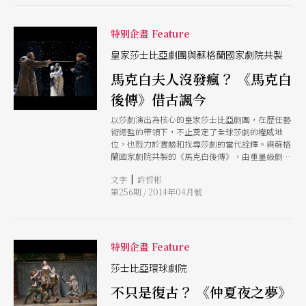
特別企畫 Feature
皇家莎士比亞劇團與蘇格蘭國家劇院共製
馬克白夫人沒發瘋？ 《馬克白
後傳》借古諷今
以莎劇演出為核心的皇家莎士比亞劇團，在歷任藝
術總監的帶領下，不止奠定了全球莎劇的權威地
位，也戮力於實驗和找尋莎劇的當代詮釋。與蘇格
蘭國家劇院共製的《馬克白後傳》，由重量級劇作
家大衛．葛雷格執筆，這齣改寫自悲劇《馬克白》
|
文字
許哲彬
的寓言，連結當代觀眾對於浮動、不確定的國際情
第256期 / 2014年04月號
勢中，人民如何安身的自我詰問。
特別企畫 Feature
莎士比亞環球劇院
不只是復古？ 《仲夏夜之夢》