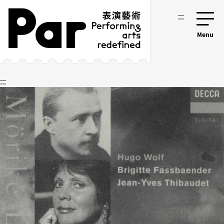
跳到主要內容區塊
網站導覽
:::
:::