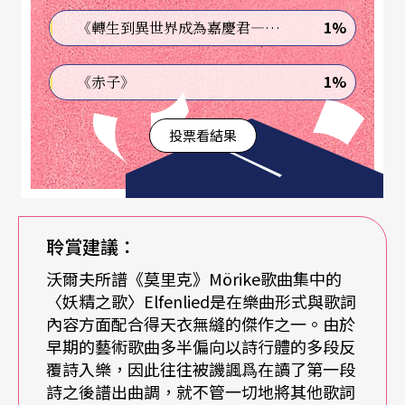
家一般。」就詩本身來看，前兩句詩是平行的，敍
1%
《轉生到異世界成為嘉慶君—發現我的祖先是詐騙集團!?》
述著夜色中大地的情狀，後半則是詩人自述其心靈
1%
《赤子》
展翅欲飛的神遊渴望，作曲者也的確遵循著這首詩
的原本結構來譜曲，前兩句所搭配的音樂幾乎一模
投票看結果
一樣，皆以淸麗的筆觸勾繪出月色下美麗的大地，
其音樂由於在原調附近打轉，但因缺乏強而有力的
終止式以致於一切都如夢似幻，令人不太確定虛
聆賞建議：
實，而當歌者唱到「我的心靈展開其寬濶的雙翼」
沃爾夫所譜《莫里克》Mörike歌曲集中的
時，音樂開始轉離本調以點明開展雙翼翱翔的姿
〈妖精之歌〉Elfenlied是在樂曲形式與歌詞
態，讓調性眞正的飛揚起來，直到歌詞最後一句
內容方面配合得天衣無縫的傑作之一。由於
早期的藝術歌曲多半偏向以詩行體的多段反
「就好似要飛回家一般」時才又轉回到原調，並且
覆詩入樂，因此往往被譏諷爲在讀了第一段
於歌者收尾後正式出現全曲第一個落在八音位置的
詩之後譜出曲調，就不管一切地將其他歌詞