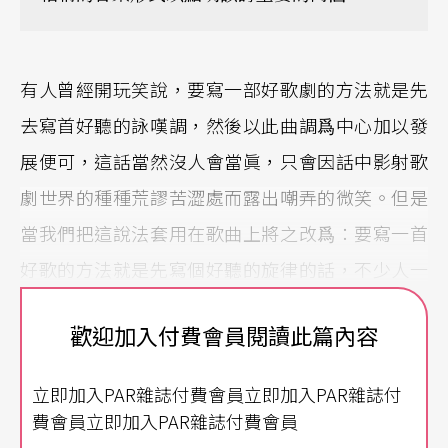
有人曾經開玩笑說，要寫一部好歌劇的方法就是先
去寫首好聽的詠嘆調，然後以此曲調爲中心加以發
展便可，這話當然沒人會當眞，只會因話中影射歌
劇世界的種種荒謬苦澀處而露出嘲弄的微笑。但是
當我們把這說法套用在歌曲上將之改爲：要寫一首
好歌的方法就是先寫個好聽的旋律的話，不少人一
定會趕緊點頭稱說，畢竟倘若沒有好聽的曲調哪算
歡迎加入付費會員閱讀此篇內容
得上是首好歌。在論及一般性的歌曲時，這說法有
幾分眞確性可言，但是當談及藝術歌曲時就大有商
立即加入PAR雜誌付費會員立即加入PAR雜誌付
榷的餘地了。藝術歌曲講究的是詞與音樂的結合，
費會員立即加入PAR雜誌付費會員