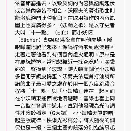
終止式（註），點明回到家（本調）的動作。但
依音節塞進去，以致於詞的內容與語調起伏
或音樂內容皆不相合。沃爾夫的藝術歌曲則
是，這終止式却又是個缺乏凝聚力的變格終止式，
能澈底避開此種窠臼，在取用詩作的內容範
因而迫使得尾奏必須再三強調本調之正格終止式以
圍上也寬廣得多。〈妖精之歌〉是以守更者
大叫「十一點」（Elfe）而小妖精
穩定調性，並藉此將曲首的音型轉化爲飛翔的動
（Elfchen）却誤以爲夜鶯在叫他開場，睡
作，使之再三撲翅後慢慢的才歸於沈寂，一舉突然
眼矇矓地爬了起來，像喝醉酒般到處漫遊。
走著走著他看到有個窗內燈火通明，原來是
道出詩人心中那股意興酣暢的神遊幽情，讓聽者隨
在慶祝婚禮，當他想靠近一探究竟時，腦袋
著詩人的思緒起飛，想像力伴隨著美麗的月色昇華
碰的一聲撞到了玻璃，詩人轉而調侃小妖精
多管閒事調皮搗蛋。沃爾夫依這首打油詩所
爲擁抱宇宙大地天人合一的遐思與豪情。
譜的曲子最可愛之處在於用一個八度跳躍音
程將「十一點」與「小妖精」連在一起。而
依據詩的段落結構來分段寫作音樂是在考慮形式，
在小妖精東搖西幌地漫遊時，音樂也套上同
用音樂素材來點明內容也是在考量形式，因爲它所
一音型在各調中遊走，直到他發現亮光時調
性才趨於穩定（G大調）。小妖精天眞的唱
運用的手法是基於構築形式的諸多要素之上，而且
起童歌旋律，快樂光彩萬分；詩人隨後的調
它才是樂曲眞正的內在形式，它或吻合一般習用之
侃也是一絕。三個主要的段落分別描繪事起