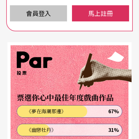
不但要以音樂勾勒出詞的背景氣氛與場面，要合乎
詞的種類與格調，要重視朗讀該詩時之語調起伏與
會員登入
馬上註冊
節奏快慢，更重要的是爲此一特定的詩詞找到一個
相稱的音樂形式以點明該詩主要的內涵，巧妙地讓
聽者掌握整曲之主旨。
以
舒曼
的〈
月夜
〉爲例
投票
舒曼的〈月夜〉Mondnacht經常爲敎科書所提及，
做爲引証上述觀點之用。其原詩大意如下：「似乎
票選你心中最佳年度戲曲作品
天空沈默地親吻著大地，她在花朶閃爍中只能夢見
67%
《夢在海潮那邊》
他。微風吹拂過原野，禾梗柔和地擺動著，森林輕
輕的低語著，夜的星空是那麼地明亮。我的心靈展
31%
《幽戀牡丹》
開其寬濶的雙翼，飛越寂靜的大地，就好似要飛回