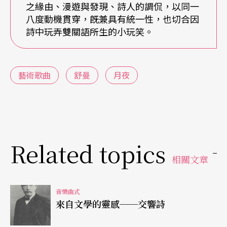
之緣由、漫遊與發現、詩人的調侃，以同一
段落結構與和聲進行，或刻意背其道而行，使之如
八度動機貫穿，旣兼具有統一性，也切合因
同詼諧曲般以種種手法點明主旨，創出生動的
詩中玩弄雙關語所生的小玩笑。
「眼」而活之，這一切都是形式的妙用。
（註）
正格終止式：爲了強調調性中心以便音樂能
藝術歌曲
舒曼
月夜
夠就某個段落做出一具有終止感的語態，便利音樂
劃分段落，因而運用到某種特定的和聲進行，這種
和弦進行就叫終止式。用某個調的V級和弦接I級和
Related topics
弦時稱之爲正格終止式，由VI級接I級時稱之爲變格
相關文章
終止式。若最高音和最低音呈現八度音程，則稱之
爲八音位置，若呈現五度則稱之爲五音位置，若呈
音樂曲式
現三度則稱之爲三音位置。一般來說八音位置最爲
來自文學的靈感──交響詩
穩定，最具強調性與終止感。