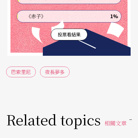
從以前重慶南路的書店，就有淸楚的分類概念。國
學叢書、外國文學、中國現代文學、高普考參考
1%
《赤子》
書、電子機械……每個人走進書店，都很容易找到
投票看結果
自己的書。
當然也有些老闆搞不淸楚，比如把羅靑詩集《神州
豪俠傳》放到武俠小說類，把聯合報得獎的中篇小
巴索里尼
夜長夢多
說《實驗而已》放到電影、攝影類。碰到這種情
況，我會偷偷把它們放回自然該放的地方去。這也
是小時候「匡正社會秩序」、伸張正義感的一種方
式。
Related topics
相關文章
然而現在的台灣劇場，就像一間狹小的、書籍又亂
堆的書店。不但老闆搞不淸楚哪本書該放哪，或哪