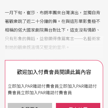
一月下旬，崔莎．布朗率團來台灣演出，並獨自背
著觀衆跳了近二十分鐘的舞。在與這形單影隻極不
相稱的偌大國家劇院舞台對比下，這支沒有情節、
只有形象的舞蹈，益發顯得像篇寓言──名藝術家
對她的觀衆旣溫情又堅定的宣示。
一逕背著我們跳舞，是一種自己選擇的孤獨。以自
身僅有的肉軀在表演，她所面對的只有自己，或說
歡迎加入付費會員閱讀此篇內容
自己在空無的背幕前投射的幻影。選擇背向我們，
立即加入PAR雜誌付費會員立即加入PAR雜誌付
背向觀衆的期待、關注、疑慮、或敵意，似乎決心
費會員立即加入PAR雜誌付費會員
不要讓自己被這些所左右。