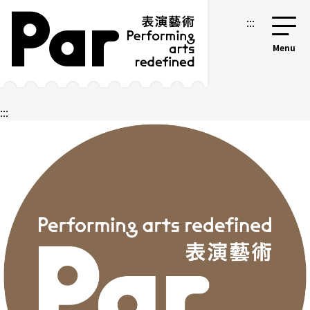
跳到主要內容區塊
網站導覽
:::
:::