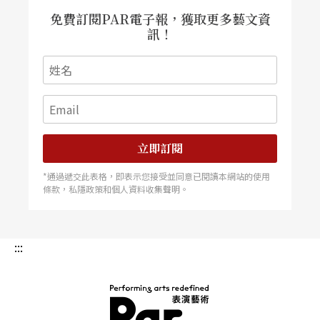
免費訂閱PAR電子報，獲取更多藝文資
這問題也是國內一些其他劇團會不斷面臨的問題，
訊！
我試著作一點釐淸。在第一個層面上，這涉及外國
翻譯劇本和本國劇本的差別。我認爲只要是導演別
人的劇本，都會遭遇詮釋的問題。《閹雞》、《碾
玉觀音》與《哈姆雷特》，和今日的觀衆和創作者
立即訂閱
都有不同的共鳴和隔閡，端看如何以今日的現實和
思慮重新詮釋而已。在第二個層面上，涉及「編導
*通過遞交此表格，即表示您接受並同意已閱讀本網站的使用
條款，私隱政策和個人資料收集聲明。
合一」的現象。由於合乎當前劇場美學及關注目標
的旣有劇本貧乏，想從事劇場創作的人只好自己寫
:::
劇本。這是一種可能，但絕非唯一的可能。
我們確有過一些優秀的劇作家，但因整體劇場美學