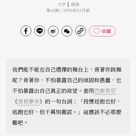
|
文字
鴻鴻
第41期 / 1996年03月號
收藏
我們能不能在自己選擇的舞台上，背著你跳舞
呢？背著你，不怕暴露自己的頑固和愚蠢，也
不怕暴露出自己眞正的欲望。套用
巴索里尼
《
夜長夢多
》的一句台詞：「投懷送抱也好，
逃跑也好，但千萬別撒謊。」這應該不必那麼
難吧。