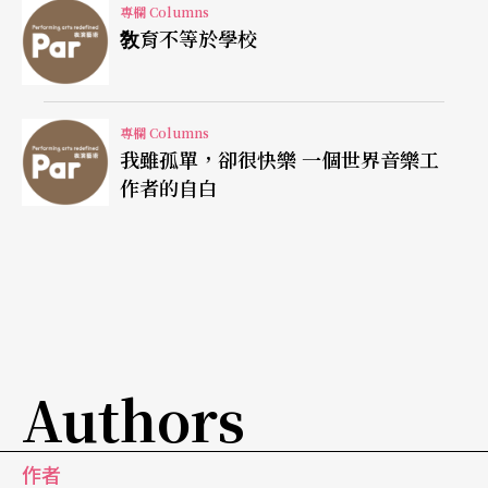
氣！那些『眞正的』大衆文學都是有規模、有計畫
專欄 Columns
敎育不等於學校
製造出來的，別跟我混爲一談！」
只有在思想專制的社會裡，太多人看得懂、或太少
專欄 Columns
人看得懂才會成爲罪名。可是天哪，我們有的只是
我雖孤單，卻很快樂 一個世界音樂工
一間種類貧乏的書店，我們的現代劇場裡還只有不
作者的自白
夠精緻的大衆小說及不夠刺激的前衛文學，薄薄的
幾冊詩，而已。我們還可以有什麼呢？天文地理、
旅遊指南、文化論述、建築、生物、哲學、色
情……好多好多呢。劇場只是一種表現形式，不是
一種意識型態，我們能不能容忍不同的觀衆有不同
Authors
的需要呢？我們能不能做自認該做的事、走自己選
擇的路而不心虛呢？當你覺得市場的天秤歪向一邊
作者