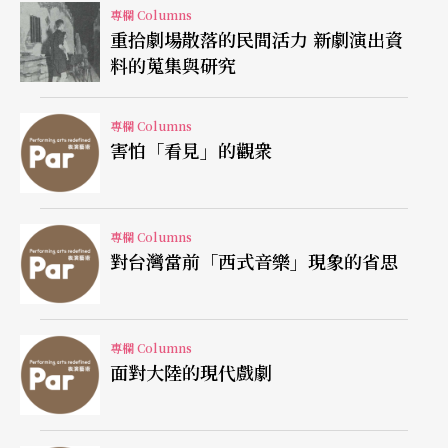
專欄 Columns
本書缺不缺貨，連顧客也七手八脚紛紛憑各自的正
重拾劇場散落的民間活力 新劇演出資
料的蒐集與研究
義感重新分類，一言不和就大吵起來，破壞了其他
人買書、找書的心情。
專欄 Columns
害怕「看見」的觀衆
有人跑去跟老闆說：「你賣這麼硬的理論給誰看？
這種書連百分之九十的大學生都讀不懂，請別再賣
了！」有人說：「托爾斯泰和巴爾札克對一九九六
專欄 Columns
對台灣當前「西式音樂」現象的省思
年的台灣讀者有什麼意義？爲什麼不全讓位給台灣
本土作品？」有人說：「把大衆文學擺在這麼醒目
的位置，簡直可恥！」害得作者也要跑來揷一脚，
專欄 Columns
面對大陸的現代戲劇
不無心虛地辯解：「我爲大衆寫作，只是要用一些
人人能懂的永恆人性和溫情引起共鳴，可不等於俗