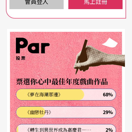
然而她又是確確實實在表演，確確實實以她自己看
會員登入
馬上註冊
不見的背影──亦即，她最無可防備的一面──獻
給我們，就這樣把自己變成一具實體以及一個象
徵：看不出年齡也辨不淸容貌，沒有開始也沒有結
束，以自我的追求作爲獻祭和犠牲，爲我們同時也
只爲她自己而舞，毫不保留地交付、同時也決不妥
投票
協地角力。
票選你心中最佳年度戲曲作品
從來沒有看過一個藝術家的形象是如此簡單淸晰地
表明自己的立場、態度，全不迴避或誇炫。我覺得
68%
《夢在海潮那邊》
受到挹注了誠實地生活的勇氣。
29%
《幽戀牡丹》
假如劇場像書店
2%
《轉生到異世界成為嘉慶君—發現我的祖先是詐騙集團!?》