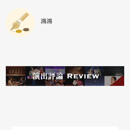
的時候，發揮「正義感」的方式應該是去站到另一
邊，而不是羞辱那重的一邊。而明明是重的一邊，
鴻鴻
也不需要努力說自己其實很輕了吧。
我們能不能在自己選擇的舞台上，背著你跳舞呢？
背著你，不怕暴露自己的頑固和愚蠢，也不怕暴露
出自己眞正的欲望。套用巴索里尼《夜長夢多》的
一句台詞：「投懷送抱也好，逃跑也好，但千萬別
撒謊。」這應該不必那麼難吧。
期待劇作家
投身劇團一年多，連導帶製了十個戲，最常聽到的
一個問題是：「爲什麼不做自己寫的劇本？」