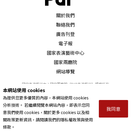
停滯不前，他們的作品罕有被開發性地在劇場中重
PAR 表演藝術雜誌
新創造的機會，導致只能以旣有的劇場條件爲概念
關於我們
來創作，自易變成原地踏步。當新的劇場積極地處
聯絡我們
理文本，展現出強大的胃納及表現手腕時，劇作家
廣告刊登
才會被激勵起前進的動力。國內傑出的文學創作者
電子報
國家表演藝術中心
不把力氣花在寫劇本上，或就算偶爾花了也寫出不
國家兩廳院
堪使用的劇本，可能最重要的原因是這一點。劇場
網站導覽
若不拒斥文學，而把文學作爲變化多端的利器，才
有可能吸引更多對文字敏感的人爲劇場寫作。導演
國家表演藝術中心國家兩廳院《PAR表演藝術》版權所有
本網站使用 cookies
©
2022
Performing arts redefined. All Rights Reserved
也就不必再一次次自己寫劇本──不是所有好導演
為提供您更多優質的內容，本網站使用 cookies
統一編號 Tax Id number 00973926
分析技術。 若繼續閱覽本網站內容，即表示您同
都同時是好劇作家的。證諸現代西方的一流文學家
本站所提供相關演出資訊，如有異動應以主辦單位公告為準。
我同意
意我們使用 cookies，關於更多 cookies 以及相
服務條款
｜
隱私權聲明
｜
著作權聲明
許多也以劇作名世，也許我們的劇場也可以向文學
關政策更新資訊，請閱讀我們的隱私權政策與使用
敞開場域了吧。閉門造車，敞開門窗不就可以造飛
條款。