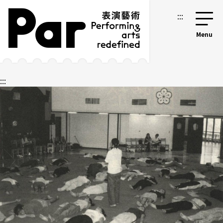
跳到主要內容區塊
網站導覽
:::
:::