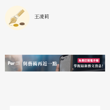
環境中各類藝術品、器物及自然景物；運用感官、
王凌莉
知覺和情感，辨識藝術的特質，建構意義；訪問藝
術工作者；瞭解時代、文化、社會、生活與藝術的
關係；也要讓學生親身參與學習各類型藝術的表現
技巧，鼓勵他們依據個人經驗及想像，發展創作靈
感，學習創作發表，豐富生活與心靈。
由此可見，過去忽略藝術相關學科培養人文內涵的
重要性，或更早期學校藝術教育只求部分藝術表達
與技術傳授的教學樣態，在新制的課程理念下應會
有一定程度的改觀。不過，通常在落實的過程中，
理念的原意或本質會產生些許差異。從即將實施的