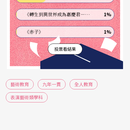
議，教育部才積極研擬相關計畫，突破以往以課程
爲中心的教育方式，改以生活爲中心，培養學生基
1%
《轉生到異世界成為嘉慶君—發現我的祖先是詐騙集團!?》
本能力。而立法院教育委員會在一九九七年四月透
1%
《赤子》
過預算審査的方式，要教育部限期完成教育改革計
畫，則是加速九年一貫課程實施的原因。於是，
投票看結果
「國民中小學九年一貫課程綱要」在去年九月完
成，將於明年起全面實施新制。
在研擬新制課程綱要之初，教育部本著國民教育是
藝術教育
九年一貫
全人教育
人民的基本權利和義務，國家應提供均等的教育機
表演藝術類學科
會，讓受教者的潛能獲得最大發展的理念，將課程
定位在讓每位學生的身心能獲得充分發展，培養學
生的生活和學習能力，而不只是提供學術性的知