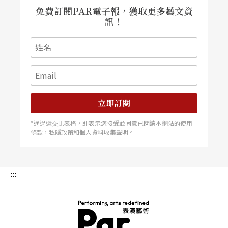
各級學校新課程標準來看，除了九年義務教育的前
免費訂閱PAR電子報，獲取更多藝文資
兩年（也就是國民小學一、二年級）把社會、自然
訊！
與生活科技、藝術與人文等學習領域合併爲生活學
科外，在後七年的學科裡，藝術教育竟只規畫「音
樂」與「美術」兩門學科而已，其他表演類型都被
隱身在各個學科中。以表演藝術內容之多元，範圍
立即訂閱
之廣大的現況來看，絕非「音樂」單一科目就足以
*通過遞交此表格，即表示您接受並同意已閱讀本網站的使用
涵蓋，顯然新制課程的教育專業，與國民美學、藝
條款，私隱政策和個人資料收集聲明。
術觀的培養，在理念上仍有落差，才會導致教育本
位對藝術的淺見。
:::
既然國家有意利用九年一貫新課程改變積弊已深的
教育，以因應新世紀智識的多樣性，藝術教育也應