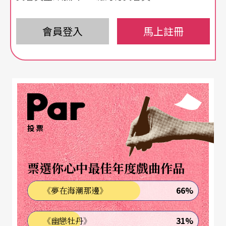
形成時下流行現象，爲了因應新世紀社會變遷，表
演藝術全方位的教育不應在正規的教育體系中缺
會員登入
馬上註冊
席，而影響下一代美學觀的培養和發展。
漫長的九年國教改革之路
九年一貫課程雖然是近年來教育界的熱門話題，但
早在一九六八年，教育部就已經開始實施九年國民
投票
義務教育。數十年來雖然歷經多次課程變更與革
新，且每一次改革都提出九年一貫、生活化與整體
票選你心中最佳年度戲曲作品
化的理念，卻從未眞正看到這項教育理念落實在教
66%
《夢在海潮那邊》
育體系內。直到一九九五年，行政院成立教育改革
審議委員會，經過兩年研議，提出教育改革的建
31%
《幽戀牡丹》