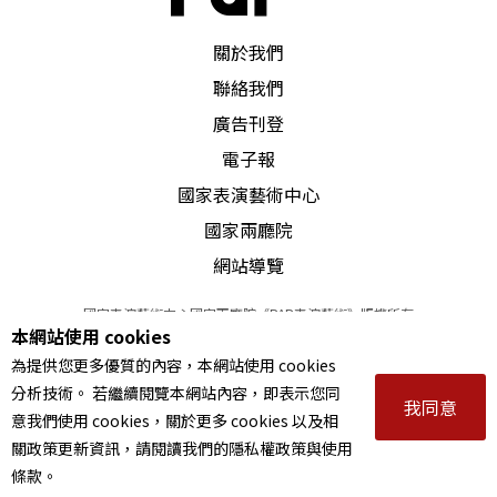
該跳脫過去附屬學科的窠臼，在強調全人和全方位
PAR 表演藝術雜誌
教育的社會潮流下，藝術領域相關智識必須提昇到
關於我們
與智育並駕齊驅的地位，全民的美學素質才可能隨
聯絡我們
廣告刊登
著時代進步而提高。
電子報
新制執行各憑運氣
國家表演藝術中心
國家兩廳院
長期以來教科書制式化的教育方式，導致部分學校
網站導覽
和老師視教科書爲唯一教材，學校教育僵化，忽略
國家表演藝術中心國家兩廳院《PAR表演藝術》版權所有
了學生的學習和發展，這種現象在舊有的音樂學科
本網站使用 cookies
©
2022
Performing arts redefined. All Rights Reserved
為提供您更多優質的內容，本網站使用 cookies
統一編號 Tax Id number 00973926
裡顯露無遺。由於教材培養國民對表演藝術認知的
分析技術。 若繼續閱覽本網站內容，即表示您同
本站所提供相關演出資訊，如有異動應以主辦單位公告為準。
我同意
方向糢糊，學校課程僅隨著教材授課，在不了解基
意我們使用 cookies，關於更多 cookies 以及相
服務條款
｜
隱私權聲明
｜
著作權聲明
關政策更新資訊，請閱讀我們的隱私權政策與使用
礎教育是啓發學生美學概念、還是培訓學生表演技
條款。
術的情況下，學生只好自求多福，學習完全由學校