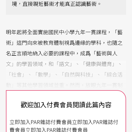
境，直接親近藝術才能真正認識藝術。
明年起將全面實施國民中小學九年一貫課程，「藝
術」這門向來被教育體制視爲邊緣的學科，也隨之
名正言順地納入必要的課程中，成爲「藝術與人
文」的學習領域，和「語文」、「健康與體育」、
「社會」、「數學」、「自然與科技」、「綜合活
動」等其他學習領域並重。然而，放眼九年一貫制
的課程科目編列，藝術學科規畫依舊停留在舊教育
歡迎加入付費會員閱讀此篇內容
概念下的「音樂」、「美術」兩項單一學科，在講
求
全人教育
時代，表演藝術的全人教育何在？令人
立即加入PAR雜誌付費會員立即加入PAR雜誌付
費解。藝術面貌愈來愈多樣，跨界結合的藝術作品
費會員立即加入PAR雜誌付費會員