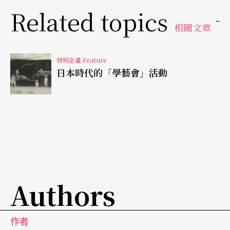
識。在這樣的概念下，九年一貫的教育課程應該不
Related topics
是爲了培養專家或少數菁英，而是以所有未來國民
相關文章
爲對象，國民教育是從「培養一個現代化的一般國
民」的角度來思考。
特別企畫 Feature
日本時代的「學藝會」活動
新制理念未見落實
尤其是藝術領域部分，教育部計劃透過廣泛而全面
的藝術教育，使兒童和青少年能參與文學、音樂、
舞蹈、戲劇演出、視覺藝術等活動，學習創作和表
達觀念與情感，並且藉由課程解讀藝術作品的歷
Authors
史、文化意涵，並分析、批評、歸納、反省其感受
與經驗所代表的意義，同時也要求學校應該提供學
作者
生機會探索生活環境中的人事與景物；觀賞與談論