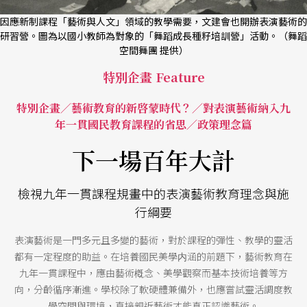
因應新制課程「藝術與人文」領域的教學需要，文建會也開辦表演藝術的
研習營。圖為以國小教師為對象的「舞蹈成長種籽培訓營」活動。（舞蹈
空間舞團 提供）
特別企畫 Feature
特別企畫／藝術教育的新啓蒙時代？／對表演藝術納入九
年一貫國民教育課程的省思／政策理念篇
下一場百年大計
檢視九年一貫課程規畫中的表演藝術教育理念與施
行綱要
表演藝術是一門多元且多變的藝術，對於課程的彈性、教學的靈活
都有一定程度的助益。在培養國民美學内涵的前題下，藝術教育在
九年一貫課程中，應由藝術槪念、美學觀察而基本技術培養等方
向，分齡循序漸進。學校除了軟硬體兼備外，也應嘗試靈活調度教
學空間與環境，直接親近藝術才能真正認識藝術。