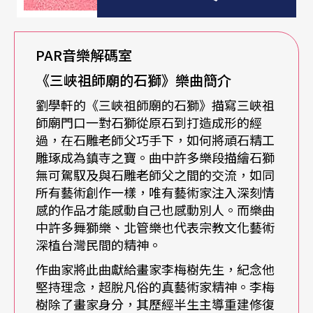
利悠久的文化傳統和高級的音樂水準所賜，布達佩
斯交響樂團在古典樂界一直享有極高的評價。曾與
PAR
音樂解碼室
布達佩斯交響樂團合作過的知名指揮家包括阿巴
《三峽祖師廟的石獅》樂曲簡介
多、巴比羅利爵士、多拉第、克倫培勒等，現任的
劉學軒的《三峽祖師廟的石獅》描寫三峽祖
音樂總監即為享譽國際的指揮家與鋼琴家瓦薩里。
師廟門口一對石獅從原石到打造成形的經
過，在石雕老師父巧手下，如何將頑石精工
「彈」「指」神功令人期待
雕琢成為鎮寺之寶。曲中許多樂段描繪石獅
無可駕馭及與石雕老師父之間的交流，如同
瓦薩里從小就是鋼琴神童，八歲舉辦第一場個人音
所有藝術創作一樣，唯有藝術家注入深刻情
感的作品才能感動自己也感動別人。而樂曲
樂會，十五歲就贏得匈牙利李斯特國際鋼琴大賽首
中許多舞獅樂、北管樂也代表宗教文化藝術
獎。瓦薩里師事杜赫南宜，隨後成為柯大宜的助理
深植台灣民間的精神。
教授，承襲了匈牙利前輩喬治塞爾、萊納、奧曼
作曲家將此曲獻給畫家李梅樹先生，紀念他
堅持理念，超脫凡俗的真藝術家精神。李梅
第、杜拉第、蕭提及高大宜的指揮家傳統。他曾以
樹除了畫家身分，其歷經半生主導重建修復