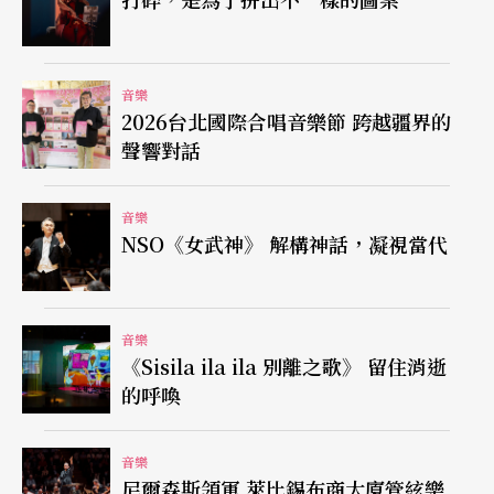
人期待。
這場音樂會一開始將演奏韋伯歌劇《奧伯龍》的序
音樂
曲，是一首音畫交響詩；接著瓦薩里將獨奏莫札特
2026台北國際合唱音樂節 跨越疆界的
第21號C大調鋼琴協奏曲，上次來台時，瓦薩里曾
聲響對話
說，身兼二職的指揮家們，為了指揮方便，通常將
音樂
會鋼琴放在舞台中央，但瓦薩里認為這樣琴聲容易
NSO《女武神》 解構神話，凝視當代
被掩蓋，因此將鋼琴放在平常獨奏家演奏協奏曲的
位置，所以指揮動作較大。接下來是台灣作曲家劉
音樂
學軒的《三峽祖師廟的石獅》，壓軸則是德弗札克
《Sisila ila ila 別離之歌》 留住消逝
的第八號交響曲，劉岠渭表示，此曲雖不如第九號
的呼喚
《新世界》交響曲的名氣響亮，但其實藝術性是超
越第九號的，而且最具波西米亞風格，尤其是第三
音樂
尼爾森斯領軍 萊比錫布商大廈管絃樂