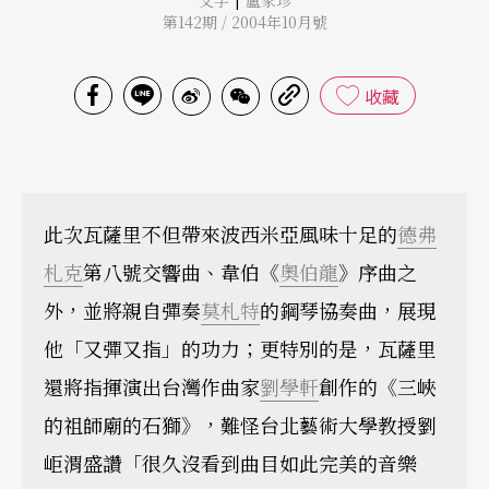
第142期 / 2004年10月號
收藏
此次瓦薩里不但帶來波西米亞風味十足的
德弗
札克
第八號交響曲、韋伯《
奧伯龍
》序曲之
外，並將親自彈奏
莫札特
的鋼琴協奏曲，展現
他「又彈又指」的功力；更特別的是，瓦薩里
還將指揮演出台灣作曲家
劉學軒
創作的《三峽
的祖師廟的石獅》，難怪台北藝術大學教授劉
岠渭盛讚「很久沒看到曲目如此完美的音樂