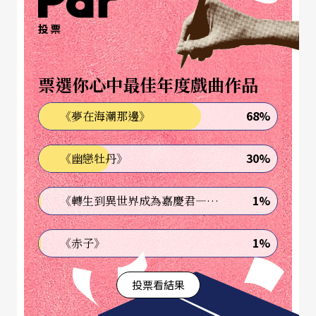
此次瓦薩里仍舊沒讓國內的樂迷失望，不但帶來波
投票
西米亞風味十足的德弗札克第八號交響曲、韋伯
《奧伯龍》序曲之外，並將親自彈奏莫札特的鋼琴
票選你心中最佳年度戲曲作品
協奏曲，；更特別的是，瓦薩里還將指揮演出台灣
作曲家劉學軒創作的《三峽的祖師廟的石獅》，難
68%
《夢在海潮那邊》
怪台北藝術大學教授劉岠渭盛讚「很久沒看到曲目
30%
《幽戀牡丹》
如此完美的音樂會」。
匈牙利布達佩斯交響樂團由國民樂派大師杜赫南宜
1%
《轉生到異世界成為嘉慶君—發現我的祖先是詐騙集團!?》
於一九四三年創建，隸屬於匈牙利國家廣播與電視
1%
《赤子》
旗下。它的名氣雖然不如維也納和柏林交響樂團，
卻是能完全展現傳統歐洲風味的樂團；著名作曲家
投票看結果
李斯特、巴爾托克、柯大宜都來自匈牙利，拜匈牙