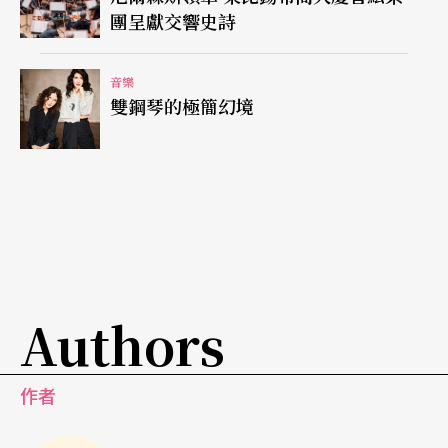
樂章最為浪漫動聽。
團呈獻交響史詩
「粉絲」裡也有電玩迷
音樂
雙鋼琴的極簡幻境
別以為布達佩斯交響樂團的「粉絲」只有古典樂
迷，最近該團與美國電玩、電影、廣告配樂資深製
作人Jesper Kyd合作，為電玩遊戲「雷霆戰警二：
沉默暗殺」配樂，全團一百一十名團員擔網演奏，
原聲帶獲得不少死忠電玩迷的支持。所以，當布達
佩斯交響樂團的音樂會中，出現一群電玩迷，或是
Authors
曲目中出現電玩配樂時，請古典樂迷們不要太驚訝
哦！
作者