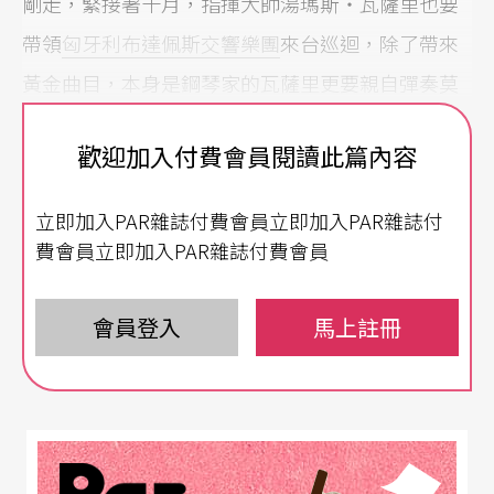
剛走，緊接著十月，指揮大師湯瑪斯‧瓦薩里也要
帶領
匈牙利布達佩斯交響樂團
來台巡迴，除了帶來
黃金曲目，本身是鋼琴家的瓦薩里更要親自彈奏莫
札特鋼琴協奏曲，讓國內樂迷再度見識他的
歡迎加入付費會員閱讀此篇內容
「彈」、「指」神功！
立即加入PAR雜誌付費會員立即加入PAR雜誌付
曲目完美的音樂會
費會員立即加入PAR雜誌付費會員
曾經在二○○一年首度訪台，並引起國內樂壇一陣
騷動的匈牙利布達佩斯交響樂團，上回與鋼琴家李
會員登入
馬上註冊
雲迪合作演出蕭邦的第一號鋼琴協奏曲，之後瓦薩
里身兼獨奏家及指揮二職，挑戰技巧難度高的李斯
特的第二號鋼琴協奏曲，令人嘆為觀止。