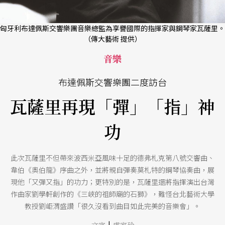
匈牙利布達佩斯交響樂團音樂總監為享譽國際的指揮家與鋼琴家瓦薩里。
（傳大藝術 提供）
音樂
布達佩斯交響樂團二度訪台
瓦薩里再現「彈」「指」神
功
此次瓦薩里不但帶來波西米亞風味十足的德弗札克第八號交響曲、
韋伯《奧伯龍》序曲之外，並將親自彈奏莫札特的鋼琴協奏曲，展
現他「又彈又指」的功力；更特別的是，瓦薩里還將指揮演出台灣
作曲家劉學軒創作的《三峽的祖師廟的石獅》，難怪台北藝術大學
教授劉岠渭盛讚「很久沒看到曲目如此完美的音樂會」。
|
文字
盧家珍