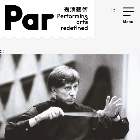
跳到主要內容區塊
網站導覽
:::
:::