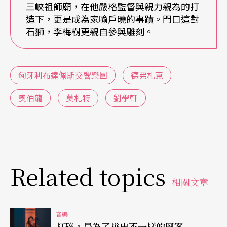
鋼琴家的身分受邀至許多重量級的國際音樂節獻
三峽祖師廟，在他嚴格監督與親力親為的打
造下，更是成為家喻戶曉的事蹟。門口這對
藝，如薩爾茲堡、愛丁堡、柏林、格拉那達音樂節
石獅，李梅樹更親自參與雕刻。
等等，也以指揮家的身分與每個世界知名樂團共同
演出過。
匈牙利布達佩斯交響樂團
德弗札克
劉岠渭表示，雖然許多國際指揮如卡拉揚也擅長鋼
奧伯龍
莫札特
劉學軒
琴或小提琴等樂器，但在音樂會中一人身兼兩職的
畢竟還是少數；在台灣的表演舞台上，也曾見過鋼
琴家阿胥肯納吉、傅聰等人，在音樂會中身兼二
職，既彈奏鋼琴又要指揮，於是我們看見獨奏家一
Related topics
邊低頭忙著演奏，一邊抬頭領導交響樂團，這不但
相關文章
要對樂曲有充分的了解與準備，與樂團的默契也要
足夠，因此瓦薩里與布達佩斯交響樂團的合作更令
音樂
打碎，是為了拼出不一樣的圖案