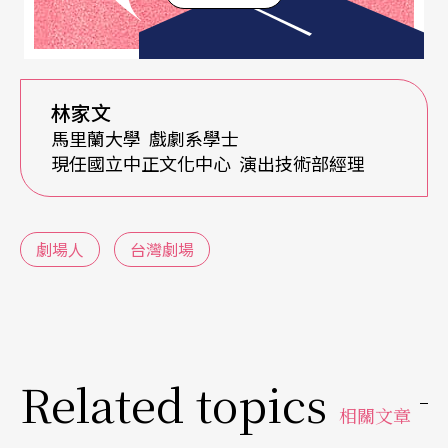
學，沒有人會停下來教你，好奇心跟觀察力就變得
很重要，要勇於發掘問題及討論問題，快速的學習
力及適應力則是讓你在最短時間內掌握狀況，做好
林家文
自己的份內工作。另外，劇場人員每天面對不一樣
馬里蘭大學 戲劇系學士
的合作夥伴，一定要懂得跟人溝通，才能完成目
現任國立中正文化中心 演出技術部經理
的，呈現出完美的作品。
「專業知識」和「專業經驗」可以後天培養，所以
劇場人
台灣劇場
不算是最困難的部分。如何在工作多年成為老鳥之
後，還能保持「專業態度」，才夠資格讓人豎起大
拇指！不管你擁有多高的學歷，懂了多少燈具的組
Related topics
合與變化，懂了多少電學，但是開會總是遲到，舞
相關文章
台設計圖總是遲交，畫得漂亮但錯誤百出，就是缺