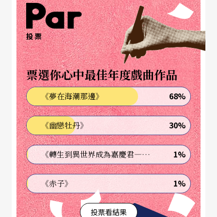
人的六大條件」，一邊撂下狠話：「如果你沒有這
些條件，離開請趁早！」把台下的我們嚇得緊張兮
投票
兮。這六項條件——知識、好奇心、學習力、觀察
力、適應力、溝通力，直到現在都深印我的腦海
票選你心中最佳年度戲曲作品
裡。我並沒有死背教條，而是在工作的歷程中，真
實體會到這些特質，是如何影響著一個專業人才的
68%
《夢在海潮那邊》
產生。
30%
《幽戀牡丹》
說的更簡單一點，第一個條件「知識」，指的當然
是關於劇場技術的專業知識，這部分是可以從學校
1%
《轉生到異世界成為嘉慶君—發現我的祖先是詐騙集團!?》
教育或書本上獲得的。但在「專業知識」之外，劇
1%
《赤子》
場技術人員還需要很多的「專業經驗」，從活生生
的實戰中學習到工作的方式及技巧。由於是從做中
投票看結果