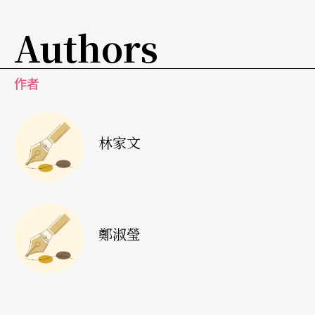
盡善盡美。以國家劇院的工作人員為例，幾乎是在
Authors
送往迎來許多國內外大小表演團體中完成日復一日
的工作，這時候就要懂得從很簡單、很制式化的工
作者
作中，去創造新的挑戰與刺激——例如，要求自己
每天須在演出團隊使用前十分鐘，便開啟舞台燈，
林家文
完成所有的準備工作；或是把每個表演團體的習慣
都記下來，做成一個完整的紀錄，以後再有機會合
作，便能讓大家工作更順利愉快——這些事情看起
來雖然簡單，若沒有自我要求及服務熱忱，是容易
鄭淑瑩
被忽略的。
拿
台灣劇場
跟國外劇場相比，我們的「專業知識」
與「專業經驗」是絕對不會輸的，但在「專業態