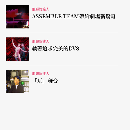
乏了最重要的「專業態度」，算不上是一名專業的
兩廳院達人
劇場人。
ASSEMBLE TEAM帶給劇場新驚奇
「專業態度」與個人先天特質有關，首先，你必須
要是一個「解決問題」的人，字典裡永遠沒有「N
兩廳院達人
執著追求完美的DV8
O」，任何人丟過來的難題，都要保持正面態度樂
於接受。你不能是一個狹隘的人，必須設想很多面
向，客觀分析所有條件及資源，做出具有主見的判
兩廳院達人
「玩」舞台
斷。
「紀律」是專業態度的另一要素
「專業態度」的另一項要素是「紀律」，懂得自我
要求的劇場人，即使是雞毛蒜皮的小事，也要做到