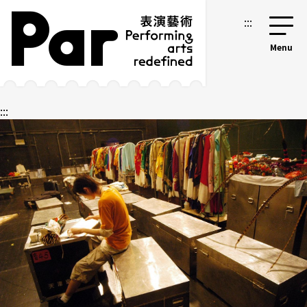
跳到主要內容區塊
網站導覽
:::
:::