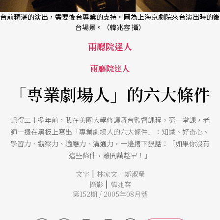
台前精湛的演出，需要後台專業的支持。圖為上海京劇院來台演出時的後
台場景。（韓兆容 攝）
兩廳院達人
兩廳院達人
「專業劇場人」的六大條件
記得二十多年前，我在美國大學修讀舞台監督課程，第一堂課，老
師一邊在黑板上寫出「專業劇場人的六大條件」：知識、好奇心、
學習力、觀察力、適應力、溝通力，一邊撂下狠話：「如果你沒有
這些條件，離開請趁早！」
|
文字
林家文
、
鄭淑瑩
|
攝影
韓兆容
第152期 / 2005年08月號