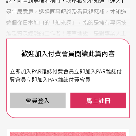
說，剛看到專欄名稱時，我壓根兒不知道「達人」
是什麼意思，透過同事解說及看電視惡補，才知道
這個從日本進口的「舶來詞」，指的是擁有專精技
能及資深經驗的工作者！簡單地說，是對專業人士
的一種尊稱！
歡迎加入付費會員閱讀此篇內容
然而，什麼是「專業」呢？要成為專業的劇場技術
立即加入PAR雜誌付費會員立即加入PAR雜誌付
人員，必須具備什麼樣的條件？對我而言，這一直
費會員立即加入PAR雜誌付費會員
是個有趣又嚴肅的大哉問。
六大條件，專業劇場人必備
會員登入
馬上註冊
記得二十多年前，我在美國大學修讀舞台監督課
程，第一堂課，老師一邊在黑板上寫出「專業劇場