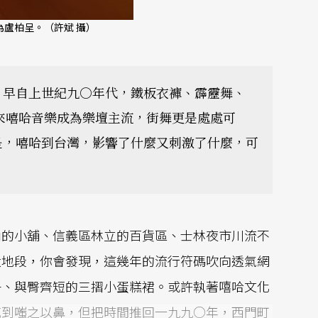
盧柏呈。（許斌 攝）
，早自上世紀九○年代，鐵板衣褲、霹靂舞、
近年來嘻哈音樂成為樂壇主流，街舞更是處處可
是，嘻哈到台灣，影響了什麼又刺激了什麼，可
內的小舖、信義區林立的百貨區、士林夜市川流不
大地段，你會發現，這幾年的流行符碼吹向透氣網
子、與臀齊短的三摺小蛋糕裙。或許執著嘻哈文化
感到嗤之以鼻，但把時間推回一九九○年，西門町