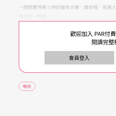
一間間賣得最火熱的鐵板衣褲、鐵板帽、寫著大
灣的第一陣風。
由外而內的嘻風舞林起
歡迎加入 PAR付
閱讀完整
這些身著「BOY」字樣帽T、釘板褲跳霹靂舞（Br
後的空間解放與媒體開放之勢，全然抒展於茅
會員登入
週的露台、萬年冰宮、青年迪斯可舞廳（也全
「五燈獎」首度加入街舞競賽，迅速成為壓軸
派的父母送回台灣，與同來自加州的三個ABC，炮
嘻哈
z。
國高中生都風靡在「釘孤支」舞步，與《少年
驅車同列九○年代初期青年流行顯學，流行歌