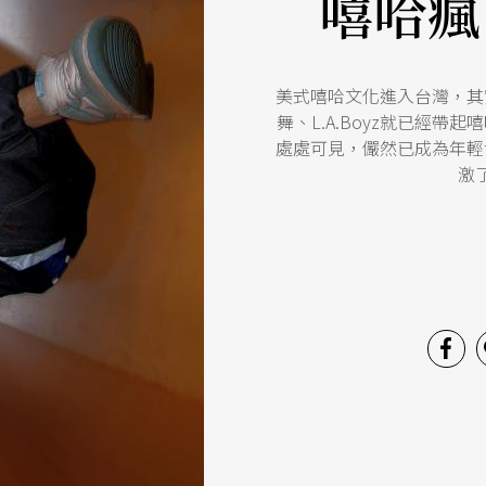
嘻哈瘋
美式嘻哈文化進入台灣，其
舞、L.A.Boyz就已經
處處可見，儼然已成為年輕
激