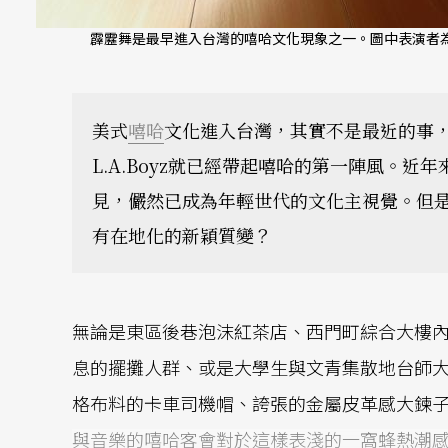
霹靂舞是最早進入台灣的嘻哈文化現象之一。圖中表演者為
美式
嘻哈
文化進入台灣，其實不是最近的事
L.A.Boyz就已經帶起嘻哈的第一陣風。
見，儼然已成為年輕世代的文化主視覺。但
有在地化的新穎質變？
無論是東區後巷泡沫紅茶店、西門町綜合大樓
息的擺攤人群、或是大學生與文青集散地台師
格布料的卡車司機帽、誇張的金屬皮革感大鍊
與音樂的嘻哈客會對於這樣表淺的一窩蜂熱潮