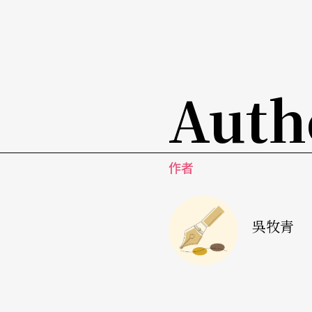
灣的MC注重派對氣氛的Old School，較
元兩千年前後才逐漸確立。
無論是主流或另類樂種，礙於「追趕」的腳步
Auth
間落差（Time Lag）。例如，美國的嘻哈
（2 Pac與Notorious B.I.G.在傳媒
○年代初期的節奏藍調（R&B）；另類搖滾（Alte
作者
等間距的時間差，像英倫搖滾（Brit Pop）
九○年代後期才被多數另翼搖滾客所重視。
吳牧青
在流行音樂和時尚風潮加持下，前者讓部分在
與樂團，瞬間搖身一變成為主流音樂的嘉賓或重要卡
型的張震嶽。而時尚風潮則出現在舞廳，演變