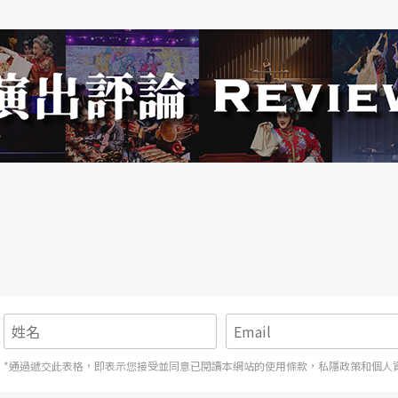
的主力群眾，幾已不需去解釋或闡述簡單的嘻哈定
現象的背後，若不加以內化，恐怕又是另樁船過水
化保存概念的拷秋勤，或是言之有物地將宏觀的歷
才發行作品、真摯的心靈情感說唱的宋岳庭。少數
柏青與巧克力，除了在街舞的傳承上漸受肯定，也
的文化圈留下絕對的蹤跡。
許並非絕對配件，台灣許多塗鴉創作者出身與嘻哈
*通過遞交此表格，即表示您接受並同意已閱讀本網站的使用條款，私隱政策和個人