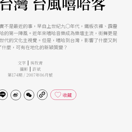
台灣 台風嘻哈客
實不是最近的事，早自上世紀九○年代，鐵板衣褲、霹靂
帶起嘻哈的第一陣風。近年來嘻哈音樂成為樂壇主流，街舞更是
世代的文化主視覺。但是，嘻哈到台灣，影響了什麼又刺
了什麼，可有在地化的新穎質變？
|
文字
吳牧青
|
攝影
許斌
第174期 / 2007年06月號
收藏