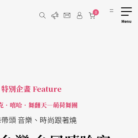
:::
0
特別企畫 Feature
克．嘻哈．舞翻天—萌荷舞團
舞帶頭 音樂、時尚跟著燒