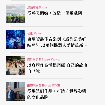
焦點專題 Focus
從呼吸開始，改造一個馬戲團
藝訊 News
東尼獎最佳音樂劇《或許是美好
結局》 以兩個機器人愛情重新凝
視有限人生
四界看表演 Stage Viewer
以身體作為活檔案庫 自己的故事
自己說
兩廳院櫥窗 Hot at NTCH
從場館到作品，打造向世界發聲
的文化品牌