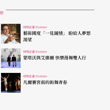
肇始於當年。然而卻沒人意會到，也沒人視為這是
章
p這名詞在台灣九○年代初期是抽象、不起眼、無強
要，才會有較為齊一肯定的譯名），更為人通曉的
特別企畫 Feature
藝術國度「一見鍾情」 盼給人夢想
舞（Breaking）、鎖舞（Locking）、電流
渴望
chool。
特別企畫 Feature
蒙塔沃與艾維爾 快樂漫舞雙人行
樂種，又同時代表文化類型。這不似搖滾或是電子
特別企畫 Feature
摩斯（MODs）、瑞舞（Rave）講求的是生活風
凡爾賽宮前的街舞青春
、塗鴉、街舞）當中，街舞成為台灣「追趕」的第
主要打碟曲風的場地（如TU），MC
（編按）
雖
舌形同於主唱的傳統歌曲概念（另有一說是早期台