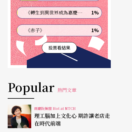
1%
《轉生到異世界成為嘉慶君—發現我的祖先是詐騙集團!?》
1%
《赤子》
投票看結果
Popular
熱門文章
兩廳院櫥窗 Hot at NTCH
理工腦加上文化心 期許讓老店走
在時代前端