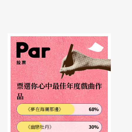
投票
票選你心中最佳年度戲曲作
品
68%
《夢在海潮那邊》
30%
《幽戀牡丹》