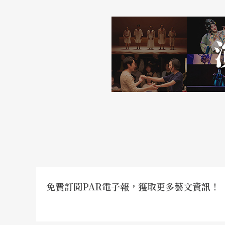
均以嘻哈音樂為主打風格。
移植之後的下一步？
顯而易見的，現今青年世代或所有消費／閱聽
義，它已成為當下的消費標籤。對於此等流行
無痕。
在流行之外，有諸如揉合母語、傳統音樂、文
史論述重新尋找自我認同的張睿銓，抑或死後
可以堅持十年以上的街舞人，像是六年級生黃
在電影《巧克力重擊》中領銜演出，在跨領域
免費訂閱PAR電子報，獲取更多藝文資訊！
或是，在典範轉移的脈絡裡，嘻哈四大元素也