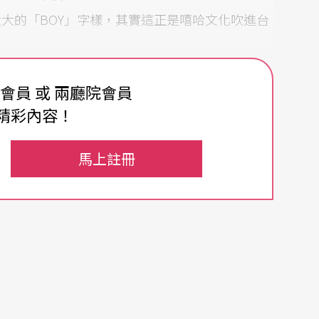
大的「BOY」字樣，其實這正是嘻哈文化吹進台
費會員 或 兩廳院會員
精彩內容！
eaking）被稱作「B-Boy」的小子們，乘著解嚴
塞頓開的養分空氣，他們在街頭、廣場、兩廳院四
馬上註冊
拜解嚴之賜）大展身手；二十年長青歌唱比賽節目
節目。年僅十九歲的羅百吉，被不滿他在洛城混幫
製出第一個以街舞姿態橫掃演藝圈的L.A.Boy
快報》、《灌籃高手》、中華職棒、快打旋風、四
壇多了好幾組街舞團增添音樂姿色，更冒出族繁不