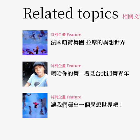
Related topics
及備載的熱舞比賽，高中、大學的熱舞社也均
相關文
嘻哈文化正式植入台灣的場景現象。Hip Ho
勢翻譯的（通常外來語辭需一定數量的社群需
特別企畫 Feature
法國萌荷舞團 拉摩的異想世界
反而是早期街舞四元素——機械舞（Poping）、霹靂
舞（Waving），及變種舞步New School與Old S
特別企畫 Feature
嘻哈你的舞—看見台北街舞青年
各自表述的嘻哈年代
嘻哈之於流行音樂的特殊性，在於它既可代表
特別企畫 Feature
舞曲純粹指涉音樂型態，或像嬉皮（Hippie）、
讓我們舞出一個異想世界吧！
格和文化場景。在嘻哈文化四元素（MC、DJ
一步，DJ則至九○年代末期才開始出現以嘻哈為
早已出現，但受制於早期街舞掛帥的風氣與饒