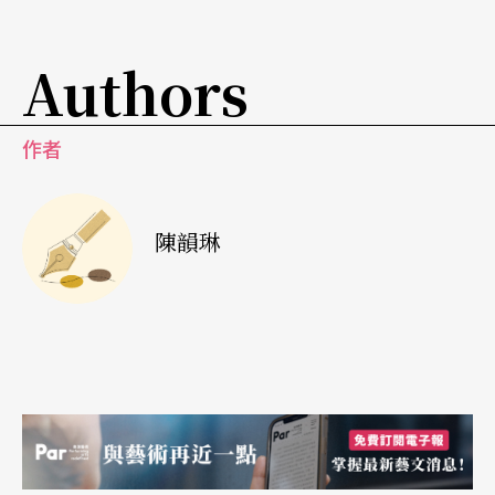
讓阿信坐在他旁邊為他唱搖籃曲，而其他九十九個
阿信，終究是毫無自我的孤獨以終。而我們，就為
Authors
了那一個阿信，便以悲情宣染阿信精神，犧牲其他
九十九個阿信？
作者
我不滿阿信被刻畫得這麼悲情，但是，我也不喜歡
復仇的阿信。所以在某一次聆聽《狄爾的惡作劇》
陳韻琳
與《皮爾金組曲》時，突然突發奇想：如果將刻畫
索維格的溫柔深情聖潔感，轉變成詼諧幽默的惡搞
風，像狄爾惡搞一般地惡搞皮爾金，那最後的搖籃
曲，應當會變成如何？這是否更近似二十世紀不甘
屈從惡劣男性文化的索維格？