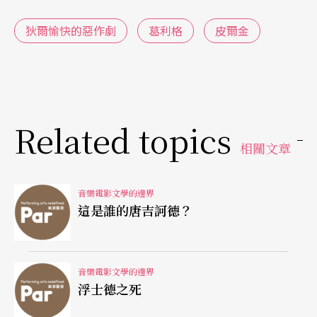
涯，最終因索維格無怨無悔的愛，而安詳地劃上句
狄爾愉快的惡作劇
葛利格
皮爾金
點。當然，女性之成為救贖力量，並不是挪威的專
利，其他文化地域，都或多或少有類似的故事，而
索維格在皮爾金臨終之際為他唱催眠曲，也多少呈
Related topics
現出女性之擁有愛的救贖力量，是一種母性的本
相關文章
能。
因此，葛利格的《皮爾金》劇樂或《皮爾金組曲》
音樂電影文學的邊界
這是誰的唐吉訶德？
的索維格段落，總洋溢著溫柔、深情、聖潔的情
感。
音樂電影文學的邊界
無須當「阿信」，索維格「惡搞」會如何？
浮士德之死