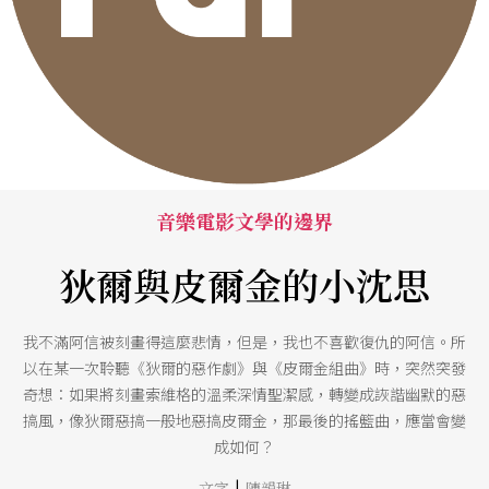
音樂電影文學的邊界
狄爾與皮爾金的小沈思
我不滿阿信被刻畫得這麼悲情，但是，我也不喜歡復仇的阿信。所
以在某一次聆聽《狄爾的惡作劇》與《皮爾金組曲》時，突然突發
奇想：如果將刻畫索維格的溫柔深情聖潔感，轉變成詼諧幽默的惡
搞風，像狄爾惡搞一般地惡搞皮爾金，那最後的搖籃曲，應當會變
成如何？
|
文字
陳韻琳