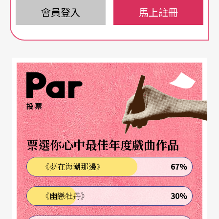
雄。
會員登入
馬上註冊
英雄狄爾與無賴皮爾金
這傳說，讓像狄爾一般的農民階級，因他而釋放某
種因社會結構而有的壓抑。而在現代多元、人權觀
念鼎盛的時代，狄爾的惡搞精神，倒因著傳媒，更
投票
有機會發揚光大，只是，惡搞多半為著趣味，沒人
會因惡搞失去性命，因此，狄爾之英雄感也就淡化
票選你心中最佳年度戲曲作品
了。
67%
《夢在海潮那邊》
史特勞斯音樂中的英雄，總是交織著悲壯與柔情，
但《狄爾愉快的惡作劇》中的這個英雄，卻很成功
30%
《幽戀牡丹》
地把詼諧幽默給呈現出來了。這另類英雄，史特勞