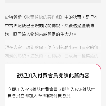
史特勞斯《
狄爾愉快的惡作劇
》中的狄爾，是早在
中古世紀便已出現的民間傳說，然後透過繼續傳
說，賦予這人物越來越豐富的生命力。
現在大家一想到狄爾，便立刻勾勒出來自農家的無
賴漢的形貌。這狄爾，在傳說中已成為一種英雄的
典型，他的無賴惡作劇，已被賦予跟自我命運的一
種作對，這命運是永不得翻身的農民命運，他既無
歡迎加入付費會員閱讀此篇內容
法翻身，便對所碰到的一切人事物惡搞，他以這惡
立即加入PAR雜誌付費會員立即加入PAR雜誌付
搞愉快的反彈自我命運，卻也宿命地得讓自己承受
費會員立即加入PAR雜誌付費會員
死刑；而面對死刑繼續愉快惡搞，便使他成為英