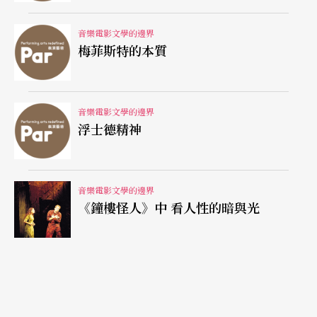
可是，二十一世紀的女性，會將索維格視為女性的
典範嗎？很可能我們會從心理諮商醫師的分析中得
音樂電影文學的邊界
梅菲斯特的本質
知，皮爾金會這麼晚才回頭，是因為索維格沒有能
力抵制皮爾金，甚至縱容了皮爾金，他倆之間根本
是一種互為依存的病態關係，索維格從無數次精神
音樂電影文學的邊界
浮士德精神
受虐中感受自己的價值，而皮爾金恰好是因為索維
格這種「堅忍」中，強化了無賴性格。
音樂電影文學的邊界
我到現在仍舊不解，何以日劇「阿信」中的阿信精
《鐘樓怪人》中 看人性的暗與光
神，非得刻畫成如此的悲情？當真無怨無悔地忍受
男人加諸的精神凌虐，便會促成男人的悔悟？我更
相信一百個阿信中，只有一個阿信幸運的在白髮蒼
蒼的晚年，看到深愛的男人像皮爾金一般回頭了，