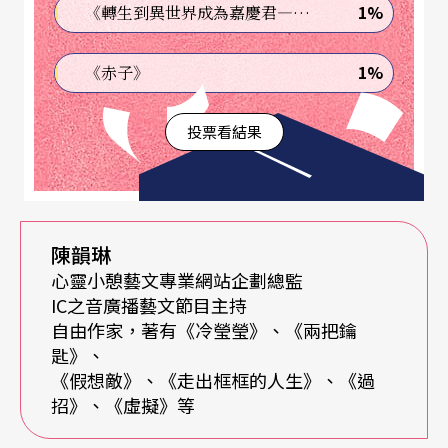
斯用配器與節奏的豐富變化來推進旋律，使旋律充
1%
《轉生到異世界成為嘉慶君—發現我的祖先是詐騙集團!?》
滿戲劇感，讓我們聆聽到的不是偉大的英雄情懷，
1%
《赤子》
而是一次又一次的惡搞事件。不過，這整首一氣呵
成的曲子，其首尾類似音樂中的序與跋，還是忍不
投票看結果
住洩漏史特勞斯喜歡的悲壯情懷，這使史特勞斯音
樂中的狄爾，還是很史式風格的。
相較之下，皮爾金這個無賴漢，就很不英雄了。
葛
陳韻琳
心靈小憩藝文專業網站企劃總監
利格
的《皮爾金》劇樂，是源自易卜生的戲劇，但
IC之音廣播藝文節目主持
易卜生這齣戲劇，卻源自挪威的童話故事。
自由作家，著有《冷瑩瑩》、《兩把鑰
匙》、
皮爾金這無賴，跟狄爾最不一樣的，是他並未被形
《假想敵》、《走出框框的人生》、《過
招》、《虛擬》等
塑成英雄，反而是因著他的無賴，形塑了女人索維
格成為救贖的力量。皮爾金一切的冒險、無賴生