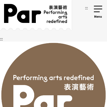
跳到主要內容區塊
網站導覽
:::
:::