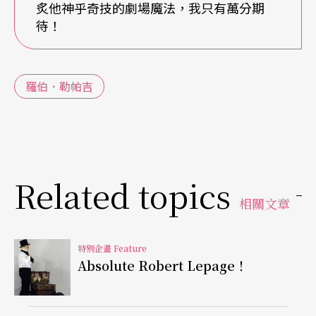
炙他神乎奇技的劇場魔法，我只有萬分期
集體即興，創造表演的「當下」
待！
勒帕吉在劇場創作上，非常重視即興工作坊與集體
創作。像《無能無不能》中，有一場戲是女演員蘇
羅伯．勒帕吉
菲與加拿大領事館的官員夫婦，一同到日本餐廳吃
飯，裡頭的對話內容，就是舞台劇演員在排演時，
即興創造出來的。也因為重視即興，勒帕吉的戲劇
Related topics
通常都是在持續發展。
相關文章
《測謊器》就有好幾個劇場演出版，最後還出了定
版劇本。即使如此，電影版的《測謊器》的劇情，
特別企畫 Feature
Absolute Robert Lepage！
還是跟之前所有版本有所差異。與其說勒帕吉三心
兩意，還不如說他知道劇場有它自己的生命，會隨