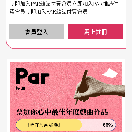
立即加入PAR雜誌付費會員立即加入PAR雜誌付
費會員立即加入PAR雜誌付費會員
丟開好萊塢，從劇場轉化為電影
當然，作為一位劇場出身的導演，勒帕吉在拍電影
會員登入
馬上註冊
的時候，首先能做的，就是將他的劇場經驗帶上片
場。這也是為什麼，他的電影看起來會讓人耳目一
新，因為他根本不受好萊塢那一套電影敘事的影
響。
投票
除了以上四部片之外，其實勒帕吉還有另一部電影
叫《測謊器》
Le Polygraphe
（1996）。我們可以發
票選你心中最佳年度戲曲作品
現，在五部片中，就有三部是改編自他的劇場作
品，《無能無不能》取材自《太田川的七條支流》
T
66%
《夢在海潮那邊》