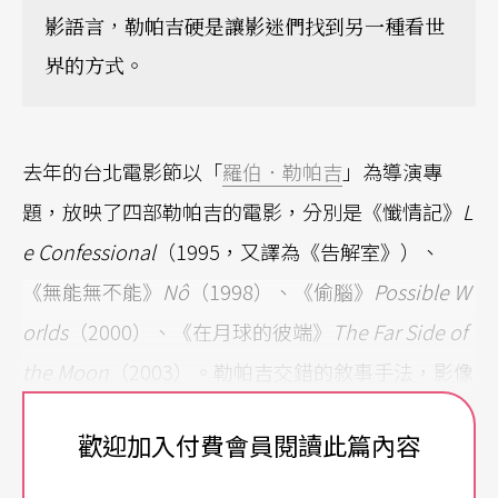
影語言，勒帕吉硬是讓影迷們找到另一種看世
界的方式。
去年的台北電影節以「
羅伯．勒帕吉
」為導演專
題，放映了四部勒帕吉的電影，分別是《懺情記》
L
e Confessional
（1995，又譯為《告解室》）、
《無能無不能》
Nô
（1998）、《偷腦》
Possible W
orlds
（2000）、《在月球的彼端》
The Far Side of
the Moon
（2003）。勒帕吉交錯的敘事手法，影像
拼貼的創意，還有他本人若隱若現的魅力（無論是
歡迎加入付費會員閱讀此篇內容
演出或劇情投射），都讓觀眾對這位魁北克導演印
象深刻，在網路部落格上也留下了不少讚譽評論。