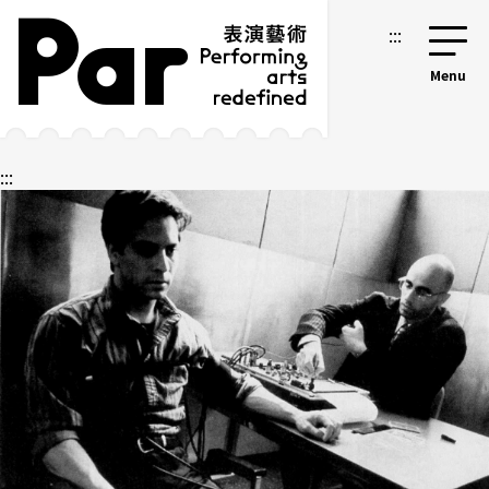
跳到主要內容區塊
網站導覽
:::
:::