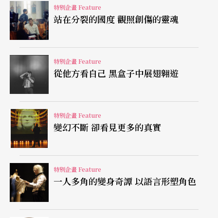
著環境、時間、觀眾的變化而有所成長。所以這也
特別企畫 Feature
站在分裂的國度 觀照創傷的靈魂
為什麼，勒帕吉會說：「電影對我而言，不過是為
我劇場作品拍照的機會而已。但也只是拍一張照
片。這有點像家庭相簿，裡頭有一張張小小的照
特別企畫 Feature
從他方看自己 黑盒子中展翅翱遊
片，那都代表了你生命中的某階段的瞬間。」
在片場中，勒帕吉也不是個獨霸一方的導演，反而
特別企畫 Feature
類似即興工作坊的指導者，協助演員催生出表演
變幻不斷 卻看見更多的真實
來。他說：「我不會花太多時間去跟演員討論角色
的心理狀態，或是告訴演員該如何演。我相信他們
特別企畫 Feature
的智力，如果你跟好演員工作的話……我試著幫助
一人多角的變身奇譚 以語言形塑角色
他們一起說故事，讓他們覺得有趣，接下來他們自
然就會知道該如何做。」