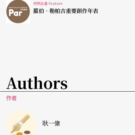
特別企畫 Feature
羅伯．勒帕吉重要創作年表
電影裡，依舊看到他的生命身影
幾乎所有的批評家，只要提到勒帕吉的電影，就會
提到他的電影反映了個人成長經驗與魁北克政治現
狀。的確，在《懺情記》與《在月球的彼端》中，
童年回憶與兄長關係成了關鍵主題，這個主題又會
跟魁北克政治環境交相呼應。由於勒帕吉的兄姐是
Authors
領養來的，而且說英語，勒帕吉本人則是說法語，
所以他的家庭經驗就等於加拿大縮影，也難怪他喜
作者
歡將小我與大我交雜在一起。因此，勒帕吉的電影
具有一種朦朧性，會對觀眾造成一種詩意感，因為
耿一偉
你不清楚他到底是在講故事，還是在講自己，或是