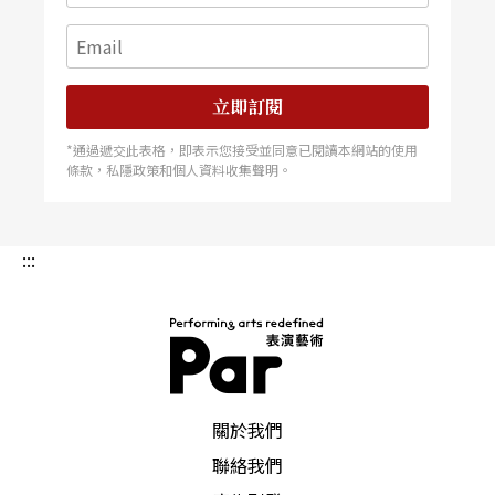
位是同性戀。只是，如同政治在他的電影中一般，
同志議題也是在朦朧的詩意中呈現，沒有任何具體
立即訂閱
的贊同或批判，一切都留給觀眾詮釋。
*通過遞交此表格，即表示您接受並同意已閱讀本網站的使用
滾筒洗衣
條款，私隱政策和個人資料收集聲明。
機＝
登月小艇？
當然，電影最重要的，就是鏡頭。勒帕吉的電影語
:::
言也一樣與眾不同，很多人都對《在月球的彼端》
一開始的片頭印象深刻。因為勒帕吉將滾筒洗衣機
的圓形窗戶，跟登月小艇的窗戶連結在一起，製造
了一種超現實的拼貼美感。其實這種透過外部形狀
PAR 表演藝術雜誌
關於我們
相似而轉化的剪接手法，在實驗動畫裡非常常見
聯絡我們
（別忘了加拿大動畫很強的），可是在電影剪輯中