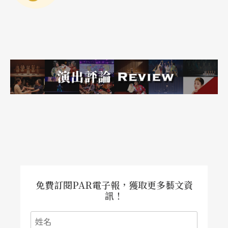
根本在說加拿大！（南韓的觀眾看了《在月球的彼
端》，就認為這部片也等於是在講他們）
在《無能無不能》中，一九七○年的十月危機就是
非常重要的次線（魁北克解放陣線綁架副省長，於
是總理宣布戒嚴，也造成魁北克的反彈），這條次
線會誘導觀眾將男女主角之間的遭遇，放在國族危
機的情境下解讀。《測謊器》則是來自勒帕吉年輕
時候的經驗，因為一位好友疑似遭到謀殺，身邊的
朋友開始互相猜忌。
免費訂閱PAR電子報，獲取更多藝文資
還有不能不提的，是勒帕吉個人的性傾向。由於已
訊！
經出櫃，在他的電影中，對同志也多有涉及。例如
《懺情記》與《在月球的彼端》中，兄弟中都有一