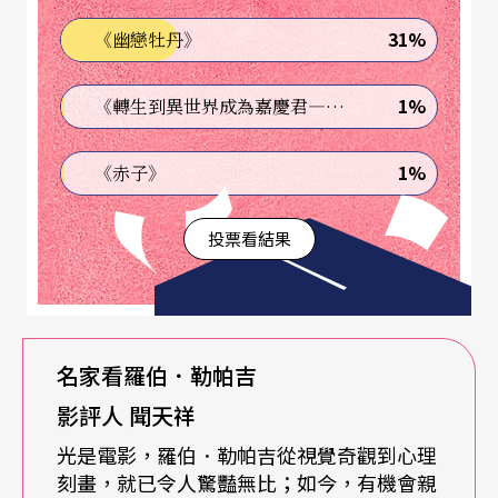
he Seven Streams of the River Ota
，《測謊器》與
31%
《幽戀牡丹》
《在月球的彼端》則是源用同名劇作。
雖然是劇場作品是勒帕吉電影內容的主要來源，但
1%
《轉生到異世界成為嘉慶君—發現我的祖先是詐騙集團!?》
是他也不是照單全收，依舊根據電影的特質，在劇
1%
《赤子》
情與表現手法上作了些修改。勒帕吉說：「我必須
承認，之前我還很難指出拍電影的好處在哪裡…拍
投票看結果
電影的時候，你會說『這裡是北極，我們需要一台
直昇機。』你會做一些你在劇場裡不會做的事：你
會想辦法抓住自然，設法抓住城市，找到都市蔓延
名家看羅伯．勒帕吉
的邏輯，找到連續運動的法則，找到光線在巨大環
影評人 聞天祥
境中移動的原理。我想：『如果要我持續拍電影，
光是電影，羅伯．勒帕吉從視覺奇觀到心理
我就要做到這樣。』」
刻畫，就已令人驚豔無比；如今，有機會親