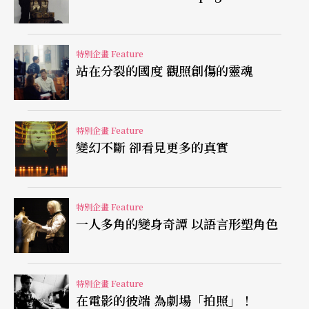
eedles and Opium
（1991），建築師萊特（Frank
L. Wright）和《第四道》大師葛吉夫（George Gurd
特別企畫 Feature
jieff）的《奇蹟幾何學》
Geometry of Miracle
（199
站在分裂的國度 觀照創傷的靈魂
8），到最近的《安徒生計畫》（2005），各個領
域藝術大師的生平經歷，都是他涉略的題材，甚至
特別企畫 Feature
親自上台扮演。這會不會也是他的一個參照系統，
變幻不斷 卻看見更多的真實
另一種認清自己的鏡子？我想時間會證明一切。
「世界博覽會」的創作銘記
特別企畫 Feature
一人多角的變身奇譚 以語言形塑角色
我認為「世界博覽會」最能說明勒帕吉作品的特
色，所以我又稱他是世界博覽會主義（Expois
特別企畫 Feature
m）。世界博覽會在他作品中不但佔據一個重要位
在電影的彼端 為劇場「拍照」！