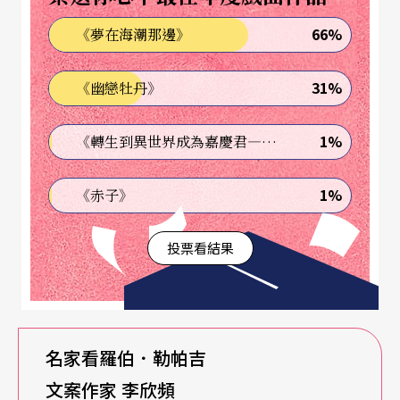
統，能夠敏感到即將發生的事，也更容易具有開創
66%
《夢在海潮那邊》
性。加拿大和勒帕吉本人共享的邊陲、曖昧、認同
31%
《幽戀牡丹》
不清，反而提供了他藝術創作的最佳養分。為了認
清自己是誰，勒帕吉可以去探索日本，了解中國，
1%
《轉生到異世界成為嘉慶君—發現我的祖先是詐騙集團!?》
甚至他的第一部電影《告解室》
La Confessional
（1995）還拿希區考克的電影《懺情記》
I Confess
1%
《赤子》
（1953）來作為編織劇情的材料。
投票看結果
總是在他方與自我間來回穿梭
所以這個世界就成了勒帕吉隨手攬鏡自照的媒介。
但是不論使用那面鏡子，鏡子裡還是反映出他自
名家看羅伯．勒帕吉
己、他的家庭、魁北克、加拿大、他所處的世界。
文案作家 李欣頻