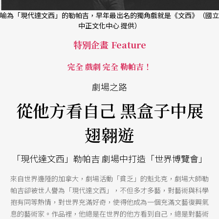
喻為「現代達文西」的勒帕吉，早年最出名的獨角戲就是《文西》（國立
中正文化中心 提供）
特別企畫 Feature
完全 戲劇 完全 勒帕吉！
劇場之路
從他方看自己 黑盒子中展
翅翱遊
「現代達文西」勒帕吉 劇場中打造「世界博覽會」
來自世界邊陲的加拿大，劇場活動「貧乏」的魁北克，劇場大師勒
帕吉卻被世人譽為「現代達文西」，不但多才多藝，對藝術與科學
抱有同等熱情，對世界充滿好奇，使得他成為一個充滿文藝復興氣
息的藝術家。作品裡，他總是在世界的他方看到自己，總是對藝術