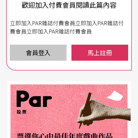
歡迎加入付費會員閱讀此篇內容
才多藝，對藝術與科學抱有同等的熱情，對世界也
充滿了好奇。簡單地說，就是一位充滿文藝復興氣
立即加入PAR雜誌付費會員立即加入PAR雜誌付
息的藝術家。更有趣的，是這個人出自魁北克，那
費會員立即加入PAR雜誌付費會員
是連勒帕吉自己都認為文化資源極度缺乏，劇場活
動根本不興盛的地方。
會員登入
馬上註冊
同是加拿大人的媒體大師麥克魯漢（Marshall McLu
han），在他一九六七年的著名演講《作為邊疆的
加拿大》
Canada： The Borderline Case
中卻認
為：「藝術家天生是跨越邊界、跨越身分的人。加
投票
拿大能夠為美國在當前和未來世界中的意義創造一
個宏大的藝術願景。」作為邊疆國家的加拿大跟藝
票選你心中最佳年度戲曲作品
術家一樣，因為沒有包袱，所以更像是一套預警系