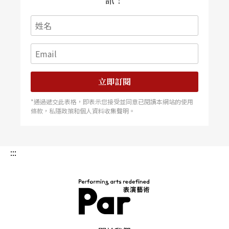
記是最重要。因為有了譜，才能讓集體即興創作的
散亂素材，有可能被組織化起來，轉化成一個有機
的作品。
譜記有可能是任何圖表，甚至是圖畫。我最喜歡舉
立即訂閱
勒帕吉一九九三年在巴伐利亞國家劇院執導《莎士
比亞的快速眼動》
Shakespeare’s Rapid Eyes Mov
*通過遞交此表格，即表示您接受並同意已閱讀本網站的使用
條款，私隱政策和個人資料收集聲明。
ement
的例子。讀得懂漢字的勒帕吉，運用拆字的
方式，將「夢」解釋成在空中望著田野的意象。然
:::
後由此出發，最後這齣莎士比亞的夢劇拼貼，變成
演員必須約十公尺高的三扇小窗戶外博命演出。在
製作這齣戲的過程中，「夢」這個字就是個譜記。
資源經過譜記之後，就可以開始評價。如同我們前
PAR 表演藝術雜誌