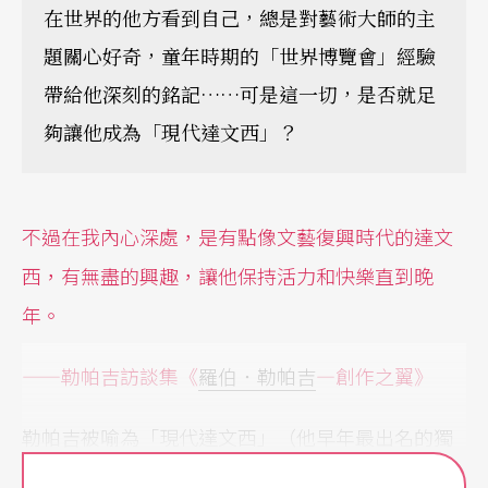
在世界的他方看到自己，總是對藝術大師的主
題關心好奇，童年時期的「世界博覽會」經驗
帶給他深刻的銘記……可是這一切，是否就足
夠讓他成為「現代達文西」？
不過在我內心深處，是有點像文藝復興時代的達文
西，有無盡的興趣，讓他保持活力和快樂直到晚
年。
——勒帕吉訪談集《
羅伯．勒帕吉
—創作之翼》
勒帕吉被喻為「現代達文西」（他早年最出名的獨
角戲就是《文西》
Vinci
／1986），這表示他不但多