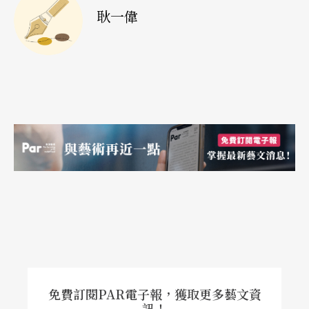
位，我們忽然可以接觸到世界的文化，之前此地的
耿一偉
文化多樣性是很有限的，基本上就是北美文化。博
覽會對我們這一代真的有很大的影響，世界博覽會
也成為我創作的主題……。」
用漢字「夢」譜記作品
除了以上的外緣詮釋，理解勒帕吉的創作手法，也
是理解他作品不可或缺的一環。而RSVP環（RSVP C
ircles，分別是
R
esources（資源）、
S
cores（譜
記）、
V
aluations（評價）、
P
erformance（表演）
的縮寫），這個由美國後現代舞蹈之祖的安娜．哈
普林斯（Anna Halprin）所發展的創作方法中，譜
免費訂閱PAR電子報，獲取更多藝文資
訊！