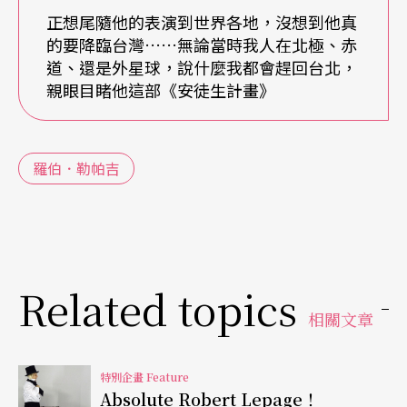
《安徒生計畫》就是個好例子，這部戲的主角是來
正想尾隨他的表演到世界各地，沒想到他真
的要降臨台灣……無論當時我人在北極、赤
自蒙特婁的年輕作曲家，他到巴黎尋求肯定的過
道、還是外星球，說什麼我都會趕回台北，
程，也可解讀成為勒帕吉自身的藝術闖蕩經驗。即
親眼目睹他這部《安徒生計畫》
使故事設定在巴黎，但是遙遠的魁北克省，卻永遠
是必須參照的另一個背景；電影《不能無不能》
Nô
羅伯．勒帕吉
（1998）也是類似的結構，敘事線在大阪跟蒙特婁
之間來回穿梭。
勒帕吉總是鍾於自我，但是那個自我，是經過昇華
Related topics
的理想自我。勒帕吉作品的另一個特殊現象，是他
相關文章
特別偏好藝術家的主題。從早期的《文西》，以法
國詩人考克多（Jean Cocteau）和爵士樂手邁爾
特別企畫 Feature
士．戴維斯（Mile Davies）為主題《針頭和鴉片》
N
Absolute Robert Lepage！