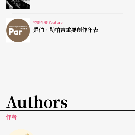
置（如《太田川的七條支流》、《無能無不能》和
《安徒生計畫》），世界博覽會的體驗，像各種語
特別企畫 Feature
言同時出現、古今文化並呈、最新科技、炫目景
羅伯．勒帕吉重要創作年表
觀、地球村體驗、參觀時間長等，其實都很接近勒
帕吉戲劇給觀眾帶來的感受。從現實的角度來看，
一九六七年世界博覽會在蒙特婁舉辦，對遠屬邊疆
的魁北克省來說，算是一件大事，因為第一次世界
變成這麼近，現代性的體驗跟世界博覽會的奇觀經
驗結合在一起。
Authors
至少當我去年訪問勒帕吉時，問他世界博覽會對他
作者
創作的影響時，勒帕吉並不否認地說：「哈哈哈，
可能吧！因為這個事件在魁北克歷史上有著重要地