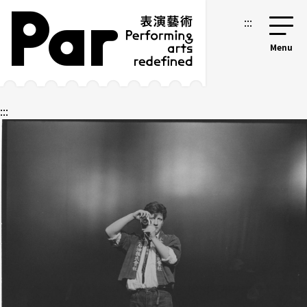
跳到主要內容區塊
網站導覽
:::
:::