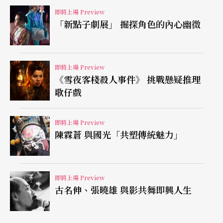
在精神上創造多一點自由空間。編劇龍文康說：
即將上場 Preview
「新點子劇展」 掘探角色的內心幽微
「我們有太多自以為的計算，但真誠欠奉，當你相
信直覺，創作本身就不知不覺替你開了一條路。」
即將上場 Preview
《雪夜客棧殺人事件》 挑戰懸疑推理
歌仔戲
即將上場 Preview
陳霖蒼 與國光「共塑傳統魅力」
即將上場 Preview
古名伸、張曉雄 與影共舞即興人生