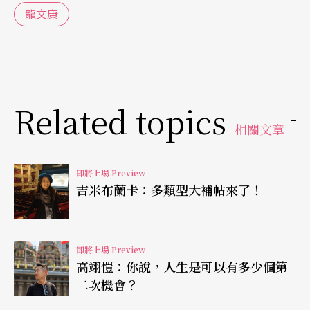
絆。張藝生親自擔綱男主角，透過肢體、聲音、影
龍文康
像和數位裝置結合，以具象的身體表現抽象的心
智，他說，戲中主角雖是一具不能動的軀殼，但精
神上卻是最自由的；梁菲倚演出圍繞男主角一生的
幾位女性：妻子、母親、妹妹、看護、陌生人等
Related topics
等，再度展現一人分飾多角的演技。
相關文章
讓參演者都清楚的「直覺創作法」
即將上場 Preview
吉米布蘭卡：多類型大補帖來了！
不同於導演為中心的劇場，張藝生稱這次的組合是
「直覺創作法」，當參與演出的人都對這齣戲的概
念清楚，把「目的」放下後，才是創作的開始。他
即將上場 Preview
高翊愷：你說，人生是可以有多少個第
表示，觀眾雖然無法參與創作過程，但一定會獲得
二次機會？
意想不到的驚奇，期望大家面對紛紛擾擾時，可以