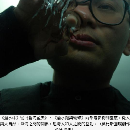
《潛水中》從《碧海藍天》、《潛水鐘與蝴蝶》兩部電影得到靈感，從人
與大自然、深海之間的關係，思考人和人之間的互動。（莫比斯圓環創作
公社 提供）