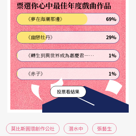
票選你心中最佳年度戲曲作品
隔離，人彷彿置身事外，享受片刻的安寧、面對自
69%
《夢在海潮那邊》
己；而「潛水中」並非一個靜止的狀態，而是一段
時空不斷交錯的期間，一個審視自己內在的過程，
29%
《幽戀牡丹》
「平常以為最重要的規則不再重要，更覺自由自
在。」
1%
《轉生到異世界成為嘉慶君—發現我的祖先是詐騙集團!?》
《潛水中》由曾提名金馬獎最佳編劇的
龍文康
編
1%
《赤子》
寫，故事描述一次潛水意外，丈夫被延誤了搶救的
投票看結果
時間，因腦部缺氧而全身癱瘓，只有雙眼不時乏力
地眨著，意識模糊時刻他的身邊出現了七位不同身
分的女性，似是現實的探訪，又似過往的回憶，虛
虛實實的夢境片段，投射潛意識中現實與內在的牽
莫比斯圓環創作公社
潛水中
張藝生