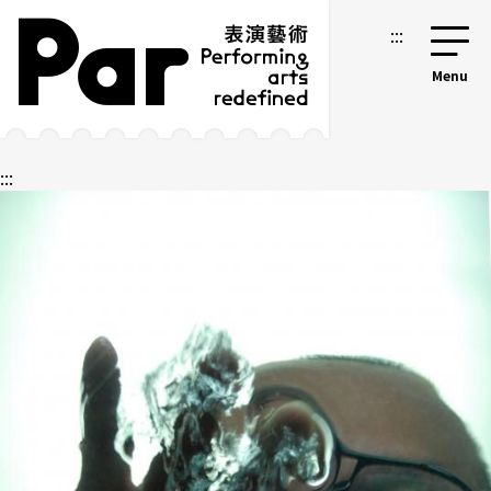
跳到主要內容區塊
網站導覽
:::
:::