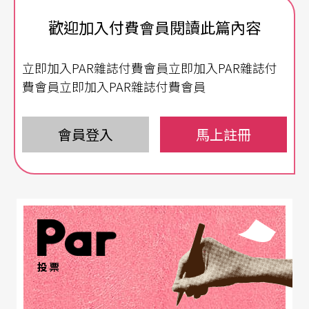
的沉澱，觀照自我，反而看見藝術動人的力量。離
歡迎加入付費會員閱讀此篇內容
開「優人」後，兩人共組「莫比斯圓環創作公
社」，即將推出的新作《潛水中》便由平日禪坐出
立即加入PAR雜誌付費會員立即加入PAR雜誌付
發，並從《碧海藍天》、《潛水鐘與蝴蝶》兩部電
費會員立即加入PAR雜誌付費會員
影得到靈感，台灣、香港、馬來西亞三地藝術家共
同合作而成。
會員登入
馬上註冊
一個審視自己內在的過程
導演張藝生表示，《潛水中》從人與大自然、深海
之間的關係，思考人和人之間的互動：「為什麼我
們心情不好會想去海邊走走、曬曬太陽？為什麼我
投票
們總可以從大自然得到繼續下去的力量？」他強
調，潛水和禪坐的狀態很像，外界的紛擾都被暫時