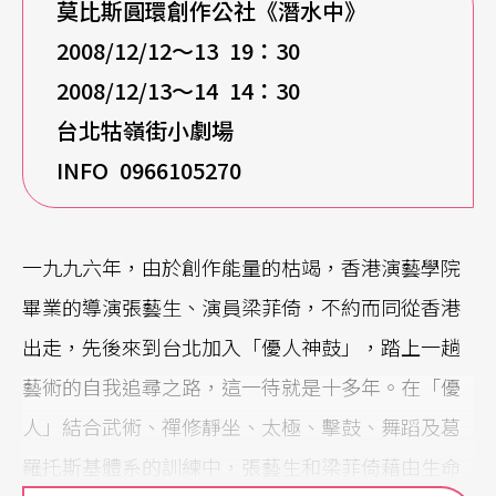
莫比斯圓環創作公社《潛水中》
2008/12/12
～13 19：30
2008/12/13
～14 14：30
台北牯嶺街小劇場
INFO 0966105270
一九九六年，由於創作能量的枯竭，香港演藝學院
畢業的導演張藝生、演員梁菲倚，不約而同從香港
出走，先後來到台北加入「優人神鼓」，踏上一趟
藝術的自我追尋之路，這一待就是十多年。在「優
人」結合武術、禪修靜坐、太極、擊鼓、舞蹈及葛
羅托斯基體系的訓練中，張藝生和梁菲倚藉由生命