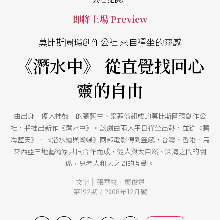
即將上場 Preview
莫比斯圓環創作公社 來自禪坐的靈感
《潛水中》 從直覺找回心
靈的自由
由出身「優人神鼓」的張藝生、梁菲倚組成的莫比斯圓環創作公
社，將推出新作《潛水中》。該劇由兩人平日禪坐出發，並從《碧
海藍天》、《潛水鐘與蝴蝶》兩部電影得到靈感，台灣、香港、馬
來西亞三地藝術家共同合作而成，從人與大自然、深海之間的關
係，思考人和人之間的互動。
|
文字
張華紋
、
廖俊逞
第192期 / 2008年12月號