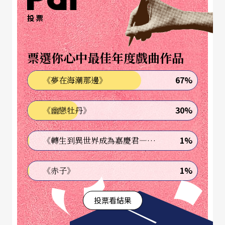
時準備著補位！」陳瑤從數千首音樂中擇取六百首
投票
加以分類，在風、花、雪、月之不同段落中分別放
入多首音樂，或古典或爵士，或安靜或調皮，形成
票選你心中最佳年度戲曲作品
一個可隨時抽取變化的資料庫，現場大展音樂加人
67%
《夢在海潮那邊》
聲的DJ功力。影像和燈光亦同，豐富的資料庫及程
式控制軟硬體，構成光影變幻的多媒體舞蹈劇場。
30%
《幽戀牡丹》
焦點移到舞者。兩人這次的合作戲稱為「百年製
1%
《轉生到異世界成為嘉慶君—發現我的祖先是詐騙集團!?》
作」，編、舞資歷無庸置疑的古名伸、張曉雄，從
過去到現在的經驗，就是即興舞蹈的背後資料庫。
1%
《赤子》
排練時，他們在動作上毫不設限，只是去瞭解彼此
投票看結果
的身體使用特性、速度感、行動的可能性、及情緒
和力量的對應。不同身體風格的舞者，即興挑戰與