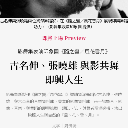
古名伸與張曉雄兩位資深舞蹈家，在《隨之變／風花雪月》展現即興舞蹈
功力。（影舞集表演印象團 提供）
即將上場 Preview
影舞集表演印象團《隨之變／風花雪月》
古名伸、張曉雄 與影共舞
即興人生
影舞集新製作《隨之變／風花雪月》邀請資深舞蹈家古名伸、張曉
雄，與六百首的音樂資料庫、豐富的影像資料庫，來一場聲音、影
像、音樂、與舞蹈的即興挑戰，讓DJ、VJ、與舞者現場過招，演出
映照人生與自然的「風、花、雪、月」。
|
文字
周倩漪