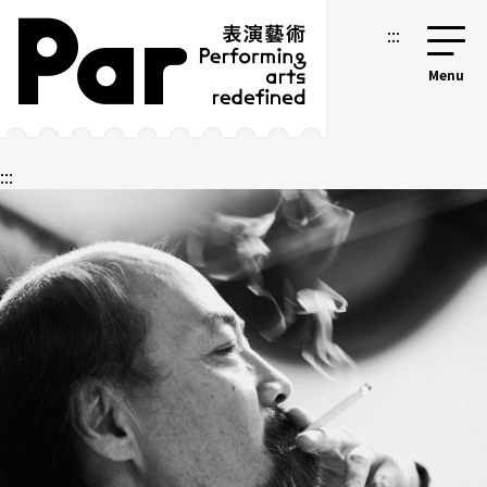
跳到主要內容區塊
網站導覽
:::
:::