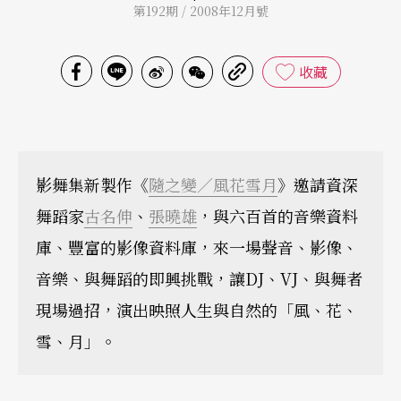
第192期 / 2008年12月號
收藏
影舞集新製作《
隨之變／風花雪月
》邀請資深
舞蹈家
古名伸
、
張曉雄
，與六百首的音樂資料
庫、豐富的影像資料庫，來一場聲音、影像、
音樂、與舞蹈的即興挑戰，讓DJ、VJ、與舞者
現場過招，演出映照人生與自然的「風、花、
雪、月」。