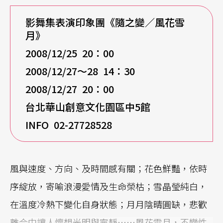
影舞集表演印象團《隨之變／風花雪
月》
2008/12/25 20
：00
2008/12/27
～28 14：30
2008/12/27 20
：00
台北華山創意文化園區中5館
INFO 02-27728528
風與速度、方向、及時間感有關；花色鮮豔，依時
序綻放，寄喻浪漫愛情及生命榮枯；雪晶瑩純白，
在溫度冷熱下變化自身狀態；月月陰晴圓缺，悲歡
離合中讓人懷想光明與寧靜……風花雪月，不變性