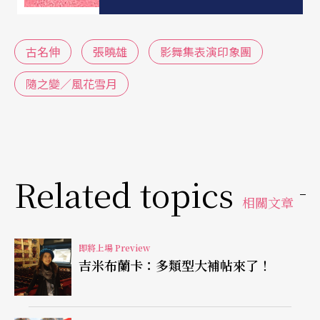
回應對方，思考判斷與肢體同步進行。兩人都是編
舞者，因此對整體結構、空間對應、編舞美學皆高
古名伸
張曉雄
影舞集表演印象團
度敏感，例如要給觀眾什麼訊息？起伏變化？堆砌
隨之變／風花雪月
醞釀？推進想像？還是就此轉換？瞬間完成，起手
無回。張曉雄說：「對音樂的想法感受，將溶進表
演的質地。」
Related topics
觀眾可以參與組合變化，決定順序與舞者
相關文章
觀眾也在當場的變化組合中參與了編織過程：在四
即將上場 Preview
段由獨舞及雙人舞組成的舞蹈結構中，可以是雪月
吉米布蘭卡：多類型大補帖來了！
風花，可以是風雪花月，順序由觀眾決定，誰是引
領該段的獨舞者也由觀眾選擇。至於風、花、雪、