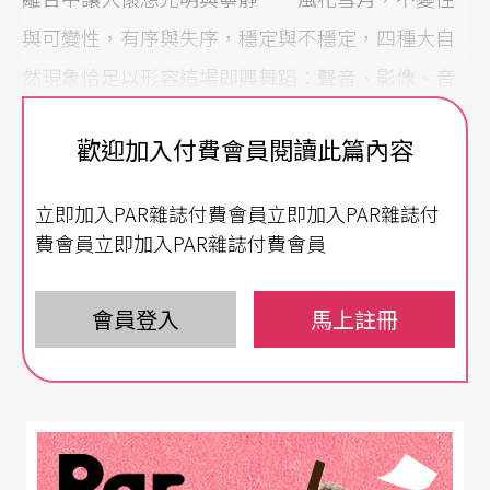
與可變性，有序與失序，穩定與不穩定，四種大自
然現象恰足以形容這場即興舞蹈：聲音、影像、音
樂、與舞蹈的即興挑戰，DJ、VJ、與舞者的現場過
歡迎加入付費會員閱讀此篇內容
招。影舞集新製作《隨之變／風花雪月》，在瞬時
變換刻刻無常中，傳達無窮的藝術創意及生命輪轉
立即加入PAR雜誌付費會員立即加入PAR雜誌付
滋味。
費會員立即加入PAR雜誌付費會員
舞蹈、影像、音樂，三種「資料庫」即興共舞
會員登入
馬上註冊
影舞集藝術總監陳瑤請來資深舞蹈家古名伸、張曉
雄共赴舞林。陳瑤形容：「舞者、影像、燈光、音
樂各個創作演出者彷彿組織成了一個球隊，在不同
的角色位置上彼此呼應、跟隨，隨時攻守交替，隨