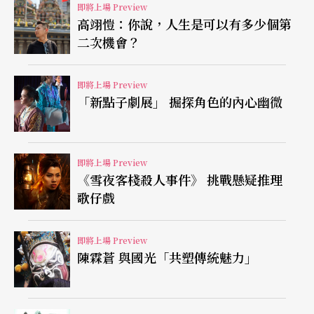
月對兩位舞者來說，將牽動什麼生命意涵呢？想像
即將上場 Preview
高翊愷：你說，人生是可以有多少個第
空間太大，無法說清楚，因此用即興的方式，一場
二次機會？
場地訴說這生命之流。古名伸說：「當音樂起，身
體動作充滿了化學變化，風與氣體不斷流變──到
即將上場 Preview
「新點子劇展」 掘探角色的內心幽微
底發生了什麼事？另一個客觀的自己，則從編導角
度同時觀看。」視覺與音樂的莫測牽引，舞者瞬變
的起伏感動，這是趟豪情細膩大膽溫柔的冒險。
即將上場 Preview
《雪夜客棧殺人事件》 挑戰懸疑推理
歌仔戲
即將上場 Preview
陳霖蒼 與國光「共塑傳統魅力」