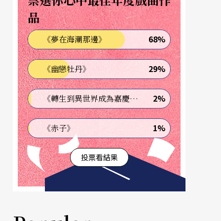
品
68%
《夢在海潮那邊》
29%
《幽戀牡丹》
2%
《轉生到異世界成為嘉慶君—發現我的祖先是詐騙集團!?》
1%
《赤子》
投票看結果