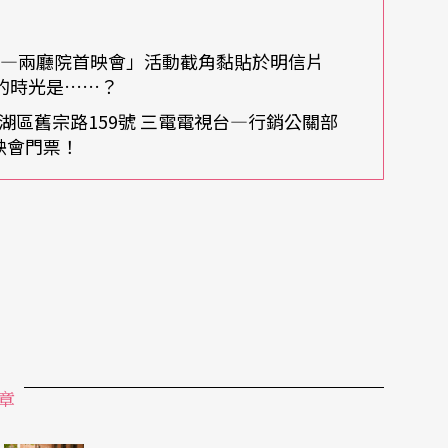
己在做的事情。
光—兩廳院首映會」活動截角黏貼於明信片
的時光是……？
湖區舊宗路159號 三電電視台—行銷公關部
者，與朋友之間的對談常常讓柯一正能夠整理或激
映會門票！
，在國外大家都注重隱私，很多事不問，周末也不
對方的門，無話不談，談到天亮。他回憶自己過去
、八點聊到隔天晚上吃完晚飯再解散；那是很有趣
他自己通常整夜都不會睡，聊到半夜的時候感覺很
一次在半夜三點鐘時，詩人管管說一句詩，竟然每
章
念真、李永豐、簡志忠等人共同投入的紙風車兒童
孩子們的創意。近年來致力推動「孩子的第一哩路