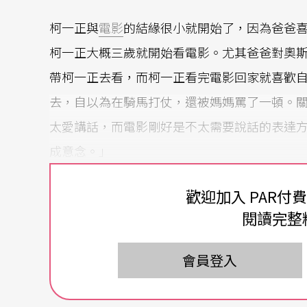
柯一正與
電影
的結緣很小就開始了，因為爸爸
柯一正大概三歲就開始看電影。尤其爸爸對奧
帶柯一正去看，而柯一正看完電影回家就喜歡
去，自以為在騎馬打仗，還被媽媽罵了一頓。
太愛講話，而電影剛好是不太需要說話的表達
成意念。」
而當年柯一正選擇電影這一行，其實沒有像現
歡迎加入 PAR付
成功之類的問題。「年輕的時候比較天真，因
閱讀完整
困難的就走進來了。」柯一正覺得自己比較幸
會員登入
小製作時代，而他自己對於情感的觀察和處理
喜歡演和自己不一樣的角色