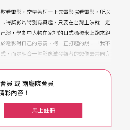
喜歡看電影，常帶著柯一正去電影院看電影，所以
斯卡得獎影片特別有興趣，只要在台灣上映就一定
自己演，學劇中人物在家裡的日式榻榻米上跑來跑
關於電影對自己的意義，柯一正打趣的說：「我不
方式，而是組合一些影像激發觀者的想像去共同完
在的人想這麼多，關於有沒有飯吃，或者是能不能
費會員 或 兩廳院會員
為『相信』就可以一直做下去，不知道一件事是多
精彩內容！
運，正好身處在一波大製作垮掉轉而做文學電影的
馬上註冊
是很有興趣的，剛好有機會發揮。