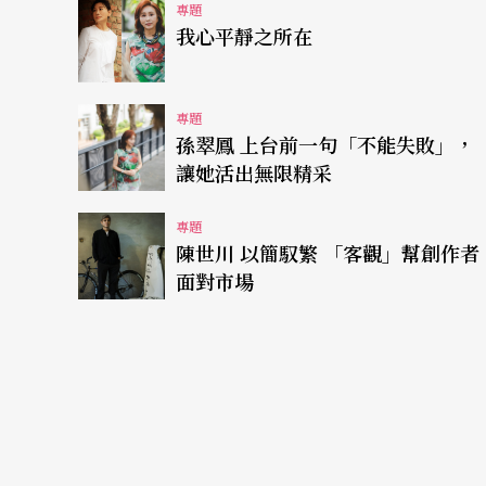
專題
─319鄉村兒童藝術工程」的他們，把國家戲
我心平靜之所在
積了相當的觀眾與資源。每一次的演出不只是
驗」；許多曾捐助過這個計畫的贊助者，在現
專題
助。目前台灣西部與離島各鄉鎮紙風車都已經
孫翠鳳 上台前一句「不能失敗」，
讓她活出無限精采
源較匱乏、推展最慢的地區，近期紙風車將主
大的競爭力，未來不管是什麼行業，如果有創
專題
陳世川 以簡馭繁 「客觀」幫創作者
面對市場
幸福哲學：我們可以過得去
很多人形容柯一正好說話，是個好好先生，但
時候其實有點自閉，不太與人溝通，會鑽牛角
己有三次與死亡擦身而過的經驗。那一刻他突
受，珍惜活在當下的每個風景。樂觀知足的他