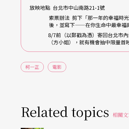
看起來皮皮的，其實都很認真，內心很在乎自
放映地點 台北市中山南路21-1號
索票辦法 剪下「那一年的幸福時
創意是未來最大的競爭力
後，並寫下——在你生命中最幸福
8/7前（以郵戳為憑）寄回台北市內
每一個人都需要紓解的出口，尤其是身為創作
（方小姐），就有機會抽中限量首
發一些靈感。柯一正覺得台灣人的友情很特別
太去打擾別人。但是台灣人可以三更半夜去敲
柯一正
電影
曾經有一陣子，每個周末和一群朋友從晚上七
的一段時間，有些人會睡一睡起來再繼續聊，
特別，好像有很多能量都被激發。他最記得有
個人都能夠接一句詩，展現驚人的創意。
Related topics
相關文
因為了解創意的重要，柯一正與好友小野、吳
劇團，不只希望帶給孩子們歡樂，更希望激發