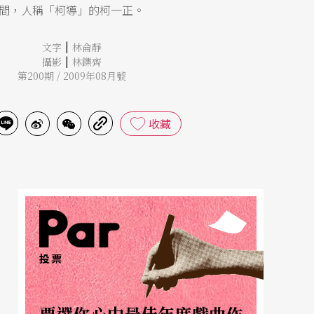
間，人稱「柯導」的柯一正。
|
文字
林侖靜
|
攝影
林鑠齊
第200期 / 2009年08月號
收藏
投票
票選你心中最佳年度戲曲作