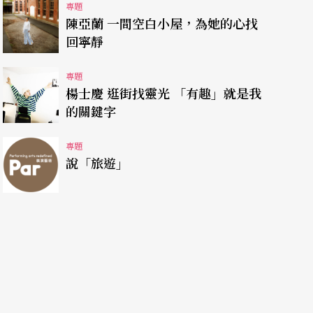
專題
劇院的舞台規模搬到台灣各鄉鎮演出，已在全國累
陳亞蘭 一間空白小屋，為她的心找
回寧靜
對孩子們，甚至對於很多阿公阿嬤都是「戲劇初體
場親自感染到群眾的快樂之後都還很願意繼續捐
專題
走遍，有些地方甚至還去了兩次，而台灣東部是資
楊士慶 逛街找靈光 「有趣」就是我
的關鍵字
力放在去東部演出。柯一正強調：「創意是以後最
意，一定做得比同行的人都好。」
專題
說「旅遊」
柯一正對人生的豁達其實並非與生俱來。柯一正小
尖。四十歲生日那天，他回顧自己的人生，發現自
然覺得自己的生命其實是多出來的，應該要好好享
，在生病之後，對於生命的脆弱有了更深的體認：