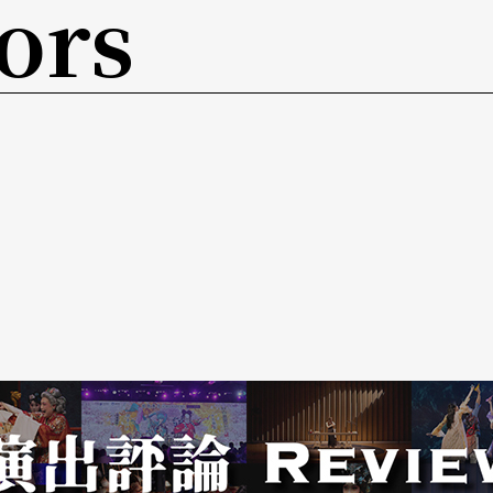
ors
一個牙痛都可以把人擊垮，什麼事都做不了。」當
時，他認真問自己，剩下的時間最想完成什麼？結
在就已經很好了。」
己，從最原始的生活過渡到現在急遽變化的時代，
地說：「我們曾經窮過，但是再窮都不會像以前那
是自己在阻礙自己的生活，只要想清楚，其實什麼