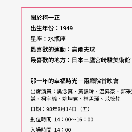
除了導演這個身分，柯一正也不時在電視、舞
關於柯一正
樣的角色，平常不愛講話的他，一演起戲來就
出生年份：1949
察入微，他的演出十分寫實細膩，甚至還曾被
星座：水瓶座
己來說心態是比較輕鬆的，因為演員只需要顧
最喜歡的運動：高爾夫球
節。
最喜歡的地方：日本三鷹宮崎駿美術館（Ghi
近期三立推出的新戲「那一年的幸福時光」由
那一年的幸福時光—兩廳院首映會
他，又找來柯一正的熟悉班底吳念真，以及吳
出席演員：吳念真、黃韻玲、溫昇豪、郭采
再加上楊一展、溫昇豪、隋棠、郭采潔等新生
謙、柯宇綸、姚坤君、林孟瑾、范筱梵
最大誘因。此次他在戲裡飾演一個城府很深的
日期：98年8月14日（五）
稱自己只有在球場上打高爾夫球最有架勢，因
劃位時間 14：00～16：00
讓柯一正觀察到，這一代的演員壓力很大，因
入場時間 14：00