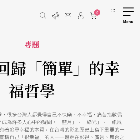
:::
0
專題
 回歸「簡單」的幸
福哲學
擊，很多台灣人都覺得自己不快樂、不幸福，痛苦指數偏
？成為許多人心中的疑問。「藍月」、「綠光」、「紙風
有著追尋幸福的本質，在台灣的影劇歷史上寫下重要的一
宣稱自己「很幸福」的人——遊走在影視、廣告、舞台之