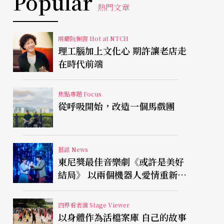
Popular
熱門文章
兩廳院櫥窗 Hot at NTCH
理工腦加上文化心 期許讓老店走
在時代前端
焦點專題 Focus
從呼吸開始，改造一個馬戲團
藝訊 News
東尼獎最佳音樂劇《或許是美好
結局》 以兩個機器人愛情重新凝
視有限人生
四界看表演 Stage Viewer
以身體作為活檔案庫 自己的故事