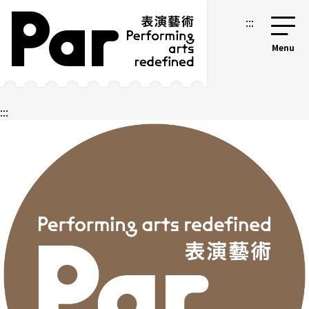
跳到主要內容區塊
網站導覽
:::
:::