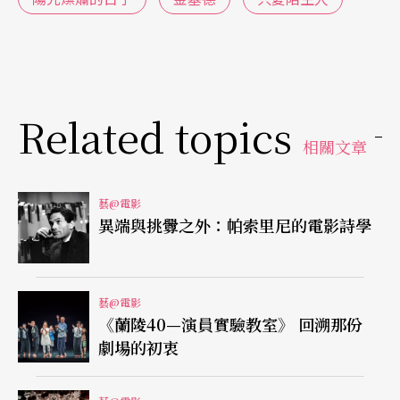
劇中的角色，男生是無情皮條客和敲詐犯，吸引女
主角愛上他，以為她可以任由他擺佈，但她的倔強
超乎他想像，兩人陷入又愛又恨的關係中，不停互
Related topics
相折磨，漸漸迷失自我。而最後淒涼的悲劇，點出
相關文章
男女二元如同水火，對男女之間的感情有著絕妙的
比喻。
藝@電影
異端與挑釁之外：帕索里尼的電影詩學
韓語版、美國版都得獎豐碩
這部電影讓人想起韓國導演
金基德
的《
只愛陌生
藝@電影
人
》，壞男人加上頗具姿色的花痴女主角，劇情如
《蘭陵40—演員實驗教室》 回溯那份
劇場的初衷
出一轍，這當然有可能是金基德的原創故事，但也
很有可能金基德也看過王朔的小說，而獲得靈感。