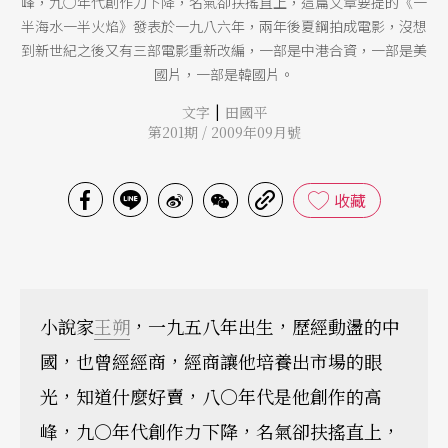
峰，九○年代創作力下降，名氣卻扶搖直上，這篇文章要提的《一
半海水一半火焰》發表於一九八六年，兩年後夏鋼拍成電影，沒想
到新世紀之後又有三部電影重新改編，一部是中港合資，一部是美
國片，一部是韓國片。
|
文字
田國平
第201期 / 2009年09月號
收藏
小說家
王朔
，一九五八年出生，歷經動盪的中
國，也曾經經商，經商讓他培養出市場的眼
光，知道什麼好賣，八○年代是他創作的高
峰，九○年代創作力下降，名氣卻扶搖直上，