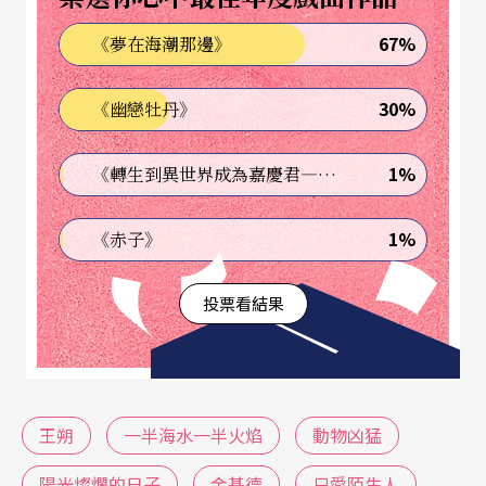
《時代週刊》評為一九九五年全球十大電影之首。
67%
《夢在海潮那邊》
一九八八年的《變臉葛優》（改編自小說《頑
30%
《幽戀牡丹》
主》，幾年前衛視電影台曾經播出），則捧紅了葛
優。人氣才女徐靜蕾的作品《我愛妳》，改編自王
1%
《轉生到異世界成為嘉慶君—發現我的祖先是詐騙集團!?》
朔的《過把癮就死》（台灣金馬影展也曾把尚-賈
克．貝內的電影翻成同名）。二○○○年《看上去
1%
《赤子》
很美》，二○○六年也由張元改拍成電影。
投票看結果
二○○八年以最佳男女主角最佳劇情片、最佳美術
設計、最佳攝影五項大獎入圍金馬影展的《一半海
水一半火焰》，再度掀起了一陣王朔熱，這是劉奮
王朔
一半海水一半火焰
動物凶猛
鬥繼《綠帽子》獲紐約翠碧卡影展最佳劇情片大獎
後的第二部作品，男女主角廖凡與莫小奇成功詮釋
陽光燦爛的日子
金基德
只愛陌生人