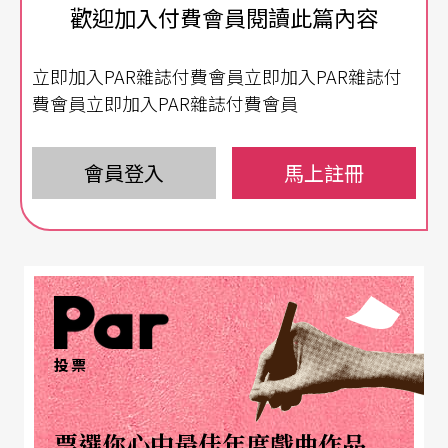
而早在賈樟柯之前，有另一個電影圈的推手，小說
歡迎加入付費會員閱讀此篇內容
家王朔，一九五八年出生，歷經動盪的中國，也曾
立即加入PAR雜誌付費會員立即加入PAR雜誌付
經經商，經商讓他培養出市場的眼光，知道什麼好
費會員立即加入PAR雜誌付費會員
賣，八○年代是他創作的高峰，九○年代創作力下
降，名氣卻扶搖直上，這篇文章要提的《一半海水
會員登入
馬上註冊
一半火焰》發表於一九八六年，兩年後夏鋼拍成電
影，沒想到新世紀之後又有三部電影重新改編，一
部是中港合資，一部是美國片，一部是韓國片。
王朔小說是電影改編常客
投票
王朔的小說《
動物凶猛
》改編成電影《
陽光燦爛的
日子
》，將姜文、寧靜與夏雨帶到另一個地位，這
票選你心中最佳年度戲曲作品
片不但獲得金馬影展最佳劇本改編，同時還被美國