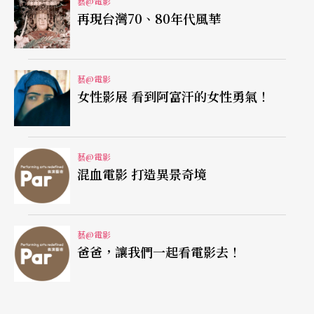
藝@電影
《只愛陌生人》拍攝於二○○一年，而在同年有一
再現台灣70、80年代風華
部德美合資電影，也同樣買了王朔的小說版權，拍
了《詐騙集團仙人跳》
Love The Hard Way
，找來
藝@電影
了以《戰地琴人》拿下奧斯卡影帝的安德林．布洛
女性影展 看到阿富汗的女性勇氣！
迪（Adrien Brody）飾演紐約的經驗老道的街頭騙
徒，與哥倫比亞大學的女大學生牽扯不清的愛戀關
藝@電影
係，本片拿下盧卡諾影展（Locamo Film Festival）
混血電影 打造異景奇境
銀豹獎最佳影片，與巴伐利亞電影獎（Peize Seh
r）最佳導演獎。《只愛陌生人》提名柏林影展金熊
藝@電影
獎，拿下韓國大鐘獎的最佳新演員。這三部在台灣
爸爸，讓我們一起看電影去！
都有發行DVD，可以一起比較看看。
看來改編王朔的作品，幾乎都能拿下好成績，他算