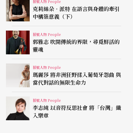
藝號人物 People
的橋段字幕也只上了『唐先生』三個字，我畫了猴
克莉絲朵．派特 在語言與身體的牽引
中構築意義（下）
子妝根本沒人認得出來，更慘的是通告費才四千塊
還扣稅。」
藝號人物 People
郭雅志 吹開傳統的界限，尋覓鮮活的
從舞台劇轉戰電視圈，唐從聖並沒有太多時間挫敗
靈魂
和氣餒，因為機會永遠是留給準備好的人的。二○
○○年，八大電視台開播《主席有約》，製作單位
藝號人物 People
瑪麗莎 將非洲狂野揉入葡萄牙怨曲 與
找上了外型相似的他模仿陳水扁，與侯冠群扮演的
當代對話的無限生命力
李登輝同台，一炮而紅。自稱政治冷感的唐從聖
說：「一開始接到這個演出機會有點戒慎恐懼，因
藝號人物 People
李志純 以音符反思社會 將「台灣」織
為自己蠻怕做沒有把握的事，而且節目是LIVE播
入樂章
出，沒有NG的機會，擔心搞砸。最後考慮了一個小
時，答應了隔天的錄影，沒想到觀眾反應熱烈，事