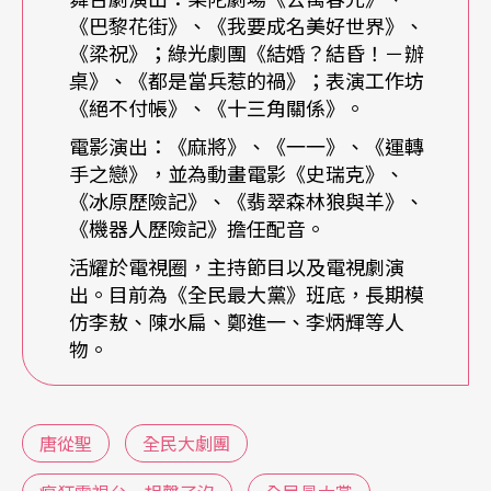
「身」、「法」、「步」，也就是說，演員的一舉
《巴黎花街》、《我要成名美好世界》、
《梁祝》；綠光劇團《結婚？結昏！－辦
手、一抬足，甚至連一個眼神都必須很講究，因而
桌》、《都是當兵惹的禍》；表演工作坊
更強調細節的琢磨。即使畢業之後，唐從聖並沒有
《絕不付帳》、《十三角關係》。
繼續往傳統戲曲領域發展，但紮實的訓練無疑對他
電影演出：《麻將》、《一一》、《運轉
手之戀》，並為動畫電影《史瑞克》、
的日後的表演工作發生了作用。曾有人說，在《
全
《冰原歷險記》、《翡翠森林狼與羊》、
民最大黨
》中，郭子乾共模仿了大概上百個人，邰
《機器人歷險記》擔任配音。
智源模仿了大概八十個人，洪都拉斯、九孔、許傑
活耀於電視圈，主持節目以及電視劇演
出。目前為《全民最大黨》班底，長期模
輝也都有四十個以上的模仿角色，但唐從聖在節目
仿李敖、陳水扁、鄭進一、李炳輝等人
中只靠模仿陳水扁、李敖、鄭進一、李炳輝少數幾
物。
個角色立足，卻個個都唯妙唯肖、讓人印象深刻，
靠的就是神形兼備的模仿技巧。
唐從聖
全民大劇團
從舞台轉戰電視綜藝，模仿陳水扁一炮而紅