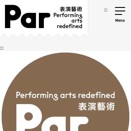
跳到主要內容區塊
網站導覽
:::
:::