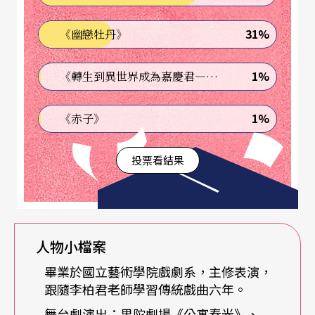
瞪口呆，差一點衝動想報考劇校。」唐從聖說，那
31%
《幽戀牡丹》
時根本不懂什麼是表演，只覺得好玩，卻也因緣際
會跟傳統戲曲結緣。考上國立藝術學院戲劇系後，
1%
《轉生到異世界成為嘉慶君—發現我的祖先是詐騙集團!?》
唐從聖開始跟教「國劇動作」的老師李柏君學基本
功，從揉肘、輪膀、山膀、壓正腿，壓旁腿、踢
1%
《赤子》
腿、
前弓、跨
腿、
片
腿等
基礎動作、步法開始，就
投票看結果
這麼練出興趣來。「大學唸了六年，幾乎大半時間
都跟著李柏君老師一起練功、鑽研戲曲，我和阿斗
（劉亮佐）、韋以丞、施冬麟算是同門師兄弟，畢
業的時候還一起演了齣《時遷偷雞》。」
人物小檔案
畢業於國立藝術學院戲劇系，主修表演，
不同於西方寫實演技「由內而外」的表演系統，
唐
跟隨李柏君老師學習傳統戲曲六年。
從聖認為，傳統戲曲著重「手」、「眼」、
舞台劇演出：果陀劇場《公寓春光》、