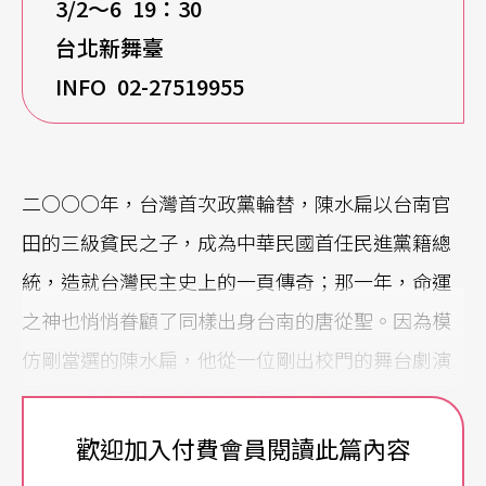
3/2
～6 19：30
台北新舞臺
INFO 02-27519955
二○○○年，台灣首次政黨輪替，陳水扁以台南官
田的三級貧民之子，成為中華民國首任民進黨籍總
統，造就台灣民主史上的一頁傳奇；那一年，命運
之神也悄悄眷顧了同樣出身台南的唐從聖。因為模
仿剛當選的陳水扁，他從一位剛出校門的舞台劇演
員，一夕之間成為走紅螢光幕前，家喻戶曉的綜藝
諧星，主持、戲劇演出、出書，名利雙收，從此人
歡迎加入付費會員閱讀此篇內容
生大不同。他曾自豪地說：「八年來，沒有人扮陳