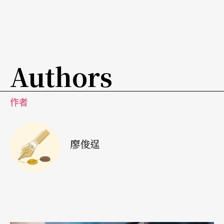
後看重播自己也覺得蠻像的，於是開始固定在帶狀
節目演出，突然一個月有好多的收入。」
從《主席有約》、《全民大悶鍋》到《全民最大
Authors
黨》，唐從聖模仿過的人物除了阿扁之外，就屬李
敖特別出色，堪稱經典中的經典。唐從聖充分把握
作者
了李敖說話的特點和邏輯，創造了一個笑果十足的
「李熬」，在達到與形象百分之九十相似的基礎
廖俊逞
上，揉進了大量娛樂元素，娛樂之外也能常常講出
一番道理來。唐從聖表示，常年主持《笑話冠軍》
節目，滿腦子都是笑話，再加上過去表演相聲和舞
台劇的經歷，讓他讀大段台詞時情緒轉換也能揮灑
自如。演出時，他將各種笑話與時事串聯起來，幾