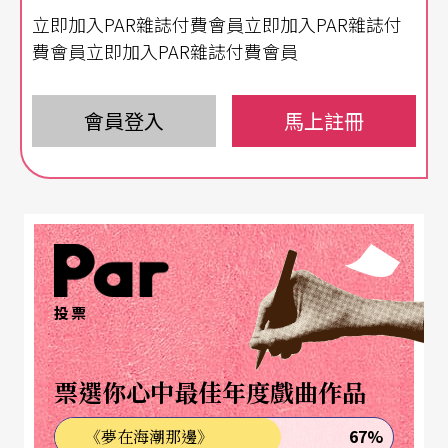
立即加入PAR雜誌付費會員立即加入PAR雜誌付
水扁比我更像了。」雖然如今，昔日的政治明星身
費會員立即加入PAR雜誌付費會員
陷弊案，光芒殞落，電視節目裡的「阿扁」分身也
卸任了，但現實生活中的唐從聖卻靠著戲劇科班出
會員登入
馬上註冊
身的紮實訓練，如海綿般吸收的驚人學習力，以及
射手座「向前衝」的拼命和幹勁，為自己在演藝圈
打下一片天。
從小好動想當武打明星，學習戲曲奠下表演功底
投票
「我小時候很好動，最喜歡看成龍的動作片，夢想
有一天能當電影裡的武打明星。小學四年級，復興
票選你心中最佳年度戲曲作品
劇校來我們學校演《鬧天空》，一群跟我差不多年
紀的小猴子在舞台上跳上跳下、翻跟斗，看得我目
67%
《夢在海潮那邊》