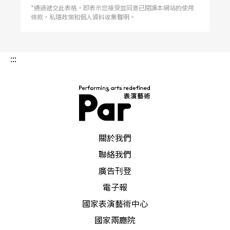
*通過遞交此表格，即表示您接受並同意已閱讀本網站的使用
對時事社論過目不忘，現場即興能力很強。他自己
條款，私隱政策和個人資料收集聲明。
則是需要下苦功，花時間做功課的演員，表演的累
積多來自生活中細微的觀察。唐從聖強調，不要怕
:::
學，打工是一種學習，生活體驗也是一種學習，隨
時隨地都要儲存未來表演的養分，因為你不知道什
麼時候用得上，而且你會發現所學的東西永遠都不
夠。「在台灣，你以為會一點京劇身段、雜耍、相
PAR 表演藝術雜誌
關於我們
聲就很屌，但到內地看小朋友上節目，隨便可以唱
聯絡我們
一段《楊門女將》、說一折相聲段子『報菜名』，
廣告刊登
有特殊才藝的小朋友在大陸滿街都是，專業程度絲
電子報
毫不輸職業演員，你才知道自己的功夫有多薄。」
國家表演藝術中心
國家兩廳院
目前唐從聖在台灣有三個節目，大陸天津有兩個節