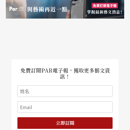
乎每次上節目都有一到兩個笑話表演橋段，指桑罵
槐，葷素夾雜，時而莊嚴沉重，時而戲謔誇張，激
情四射，酣暢淋漓，活脫是一場單口相聲表演。
從生活中學習體驗，
隨時隨地儲存未來表演養分
《全民最大黨》是每天反映時事，LIVE直播的節
免費訂閱PAR電子報，獲取更多藝文資
目，每個演員都是當天下午才知道自己要扮演的角
訊！
色，晚上七點半進棚拿到腳本大綱，九點正式播
出，很短的時間就得準備好上場。節目中和高手過
招，唐從聖觀察，郭子乾的表演屬於直覺型的，角
色類型來者不拒，有初生之犢不畏虎的生猛，邰智
立即訂閱
源是思考型的演員，兼具深度、內涵和語言天分，