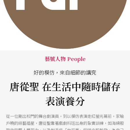
藝號人物 People
好的模仿，來自細節的講究
唐從聖 在生活中隨時儲存
表演養分
從一位剛出校門的舞台劇演員，到以模仿表演走紅螢光幕前，家喻
戶曉的綜藝諧星，唐從聖靠著戲劇科班出身的紮實訓練，如海綿般