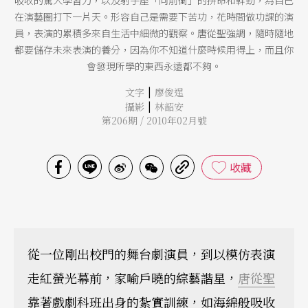
吸收的驚人學習力，以及射手座「向前衝」的拼命和幹勁，為自己
在演藝圈打下一片天。形容自己是需要下苦功，花時間做功課的演
員，表演的累積多來自生活中細微的觀察。唐從聖強調，隨時隨地
都要儲存未來表演的養分，因為你不知道什麼時候用得上，而且你
會發現所學的東西永遠都不夠。
|
文字
廖俊逞
|
攝影
林韶安
第206期 / 2010年02月號
收藏
從一位剛出校門的舞台劇演員，到以模仿表演
走紅螢光幕前，家喻戶曉的綜藝諧星，
唐從聖
靠著戲劇科班出身的紮實訓練，如海綿般吸收