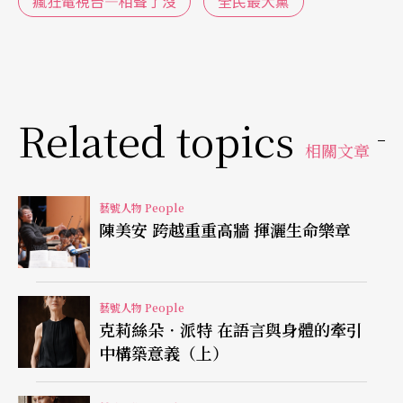
瘋狂電視台—相聲了沒
全民最大黨
唐從聖的演出際遇一向不錯，在校期間，就曾主演
綠光劇團歌舞劇《都是當兵惹的禍》，也在楊德昌
的電影《麻將》擔綱要角。退伍那年，唐從聖接演
Related topics
表演工作坊的《絕不付賬》，一人飾演六個角色，
相關文章
京劇的翻、摔、滾、打全用上了。因為這齣戲，他
被電影導演朱延平相中，延攬進綜藝節目，參與電
藝號人物 People
陳美安 跨越重重高牆 揮灑生命樂章
視短劇的演出。回憶起自己第一個綜藝節目通告，
唐從聖說，那是張菲、費玉清主持的《龍兄虎弟》
的「音樂教室」單元，他和許傑輝兩人各花了一萬
藝號人物 People
克莉絲朵．派特 在語言與身體的牽引
二特別製作兩套猴子裝，在節目上表演丟球，他原
中構築意義（上）
本以為效果很好，還打電話要家人準時收看，「結
果播出時，主持人訪問的內容被硬生生剪掉，表演