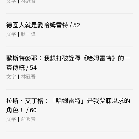
文字
林冠吾
|
德國人就是愛哈姆雷特 / 52
文字
耿一偉
|
歐斯特麥耶：我想打破詮釋《哈姆雷特》的一
貫傳統 / 54
文字
林冠吾
|
拉斯．艾丁格：「哈姆雷特」是我夢寐以求的
角色！ / 60
文字
俞秀青
|