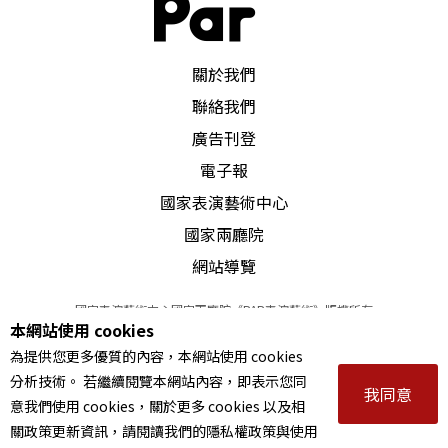
PAR 表演藝術雜誌
關於我們
聯絡我們
廣告刊登
電子報
國家表演藝術中心
國家兩廳院
網站導覽
國家表演藝術中心國家兩廳院《PAR表演藝術》版權所有
本網站使用 cookies
©
2022
Performing arts redefined. All Rights Reserved
為提供您更多優質的內容，本網站使用 cookies
統一編號 Tax Id number 00973926
分析技術。 若繼續閱覽本網站內容，即表示您同
本站所提供相關演出資訊，如有異動應以主辦單位公告為準。
我同意
意我們使用 cookies，關於更多 cookies 以及相
服務條款
｜
隱私權聲明
｜
著作權聲明
關政策更新資訊，請閱讀我們的隱私權政策與使用