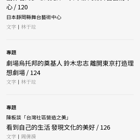
心 / 120
日本靜岡縣舞台藝術中心
文字
林于竝
|
專題
劇場烏托邦的奠基人 鈴木忠志 離開東京打造理
想劇場 / 124
文字
林于竝
|
專題
陳板談「台灣社區營造之美」
看到自己的生活 發現文化的美好 / 126
文字
周倩漪
|