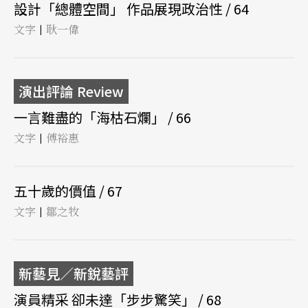
設計「總體空間」 作品展現政治性 / 64
文字
耿一偉
|
演出評論 Review
一言難盡的「海枯石爛」 / 66
文字
傅裕惠
|
五十歲的價值 / 67
文字
鄒之牧
|
新藝見／新銳藝評
演員精采 卻未達「步步驚笑」 / 68