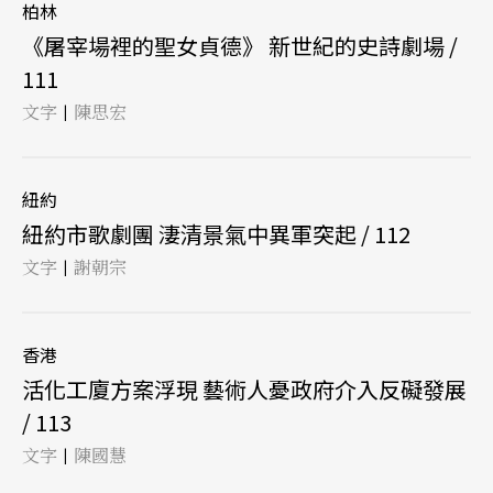
柏林
《屠宰場裡的聖女貞德》 新世紀的史詩劇場 /
111
文字
陳思宏
|
紐約
紐約市歌劇團 淒清景氣中異軍突起 / 112
文字
謝朝宗
|
香港
活化工廈方案浮現 藝術人憂政府介入反礙發展
/ 113
文字
陳國慧
|