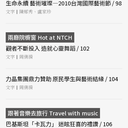
生命永續 藝術璀璨—2010台灣國際藝術節 / 98
文字
陳郁秀、盧家珍
|
兩廳院櫥窗 Hot at NTCH
觀者不斷投入 造就心靈舞蹈 / 102
文字
周倩漪
|
力晶集團鼎力贊助 原民學生與藝術結緣 / 104
文字
周倩漪
|
跟著音樂去旅行 Travel with music
巴基斯坦「卡瓦力」 迷眩狂喜的禮讚 / 106