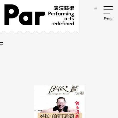
跳到主要內容區塊
網站導覽
:::
:::