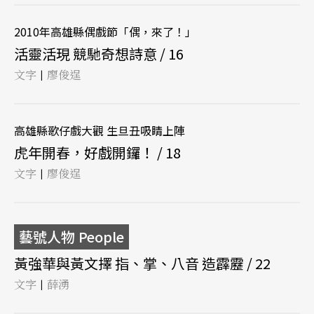
2010年高雄縣偶戲節「偶，來了！」
活靈活現 競馳奇想詩意 / 16
文字
廖俊逞
|
高雄縣歌仔戲大觀 生旦丑吸睛上陣
虎年開春，好戲開鑼！ / 18
文字
廖俊逞
|
藝號人物 People
黃強華與黃文擇 指、掌、八音 造霹靂 / 22
文字
薛湧
|