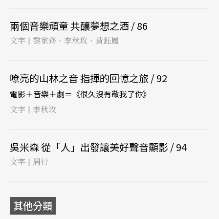
兩個音樂頑童 共釀夢想之酒 / 86
文字
黎家齊、李秋玫、黃鈺嵐
|
嘹亮的山林之音 指揮的回憶之旅 / 92
電影＋音樂＋劇＝《很久沒有敬我了你》
文字
李秋玫
|
吳米森 從「人」出發讓美好聲音顯影 / 94
文字
周行
|
其他分類