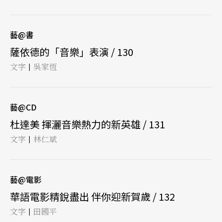
藝@書
薩依德的「音樂」表演 / 130
文字
吳家恆
|
藝@CD
杜達美 揮灑音樂熱力的新英雄 / 131
文字
林仁斌
|
藝@電影
華語電影精銳盡出 伴你迎新賀歲 / 132
文字
田國平
|