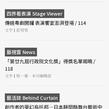
四界看表演 Stage Viewer
傳統粵劇開鑼 表演饗宴澎湃登場 / 114
文字
莊彗彗
|
藝視窗 News
「第廿九屆行政院文化獎」得獎名單揭曉 /
118
文字
耿一偉、本刊編輯部
|
藝活誌 Behind Curtain
創作者的夢幻烏托邦—日本靜岡縣舞台藝術中