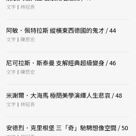
文字
林冠吾
|
阿敏．佩特拉斯 縱橫東西德國的鬼才 / 44
文字
陳思宏
|
尼可拉斯．斯泰曼 支解經典超級變身 / 46
文字
陳思宏
|
米謝爾．大海馬 極簡美學演繹人生悲哀 / 48
文字
林冠吾
|
安德烈．克里根堡 三「奇」馳騁想像空間 / 50