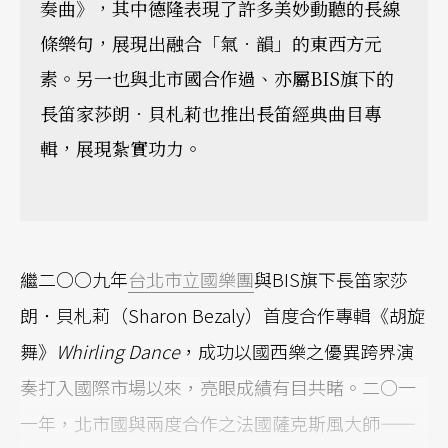
奏曲》，其中德隆表現了許多美妙動聽的長線
條樂句，展現出融合「氣．韻」的東西方元
素。另一也與北市國合作過、亦屬BIS旗下的
長笛家莎朗．貝札莉也推出長笛經典曲目專
輯，展現紮實功力。
繼二○○九年
台北市立國樂團
與BIS旗下長笛家莎
朗．貝札莉（Sharon Bezaly）首度合作專輯《胡旋
舞》
Whirling Dance
，成功以國西樂之優異跨界演
奏打入國際市場以來，亮眼成績有目共睹。二○一
一年，北市國與兩度合作之法國薩克斯風大師——