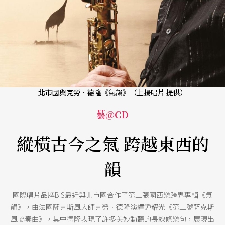
北市國與克勞．德隆《氣韻》（上揚唱片 提供）
藝@CD
縱橫古今之氣 跨越東西的
韻
國際唱片品牌BIS最近與北市國合作了第二張國西樂跨界專輯《氣
韻》，由法國薩克斯風大師克勞．德隆演繹鍾耀光《第二號薩克斯
風協奏曲》，其中德隆表現了許多美妙動聽的長線條樂句，展現出