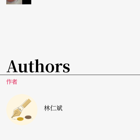
乃克《水妖》、或波西米亞田園風的馬替努，貝札
莉皆輕鬆愉快地展現出精緻美聲。而近代音樂裡的
長笛重量級作品馬丁《敘事曲》，幾乎是所有國際
大賽的必備指定曲目，貝札莉更以穩健的技術與循
環呼吸技巧，將長笛音樂的極限逐步逼出。《長笛
Authors
與鋼琴經典作品集II》作為前一張的唱片延續，頗有
曲目愈來愈齊全的味道，令人不禁期待貝札莉的下
作者
一步！
林仁斌