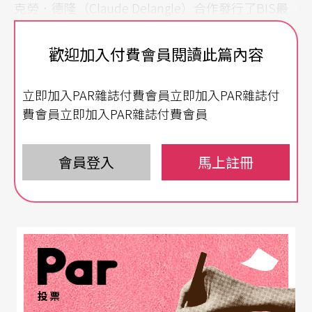
克勞．德隆（Claude Delangle）合作發行了BIS最
新專輯《氣韻》
Harmonius Breath
。
歡迎加入付費會員閱讀此篇內容
克勞．德隆的薩克斯風 精湛演繹《氣韻》
立即加入PAR雜誌付費會員立即加入PAR雜誌付
本專輯中曲目除了針對薩克斯風量身訂做外，也同
費會員立即加入PAR雜誌付費會員
樣相當地「融合」東西方的音樂特長，如鍾耀光○
九年為德隆譜寫的《第二號薩克斯風協奏曲》中，
會員登入
馬上註冊
三個樂章標題〈洛神賦圖〉、〈聽泉〉與〈飛霞萬
里〉，巧妙地捕捉西方協奏曲三樂章組織架構，可
說是此次東西融合之最：第一樂章取材東晉畫家顧
愷之畫作《洛神賦圖》，樂曲以莊嚴肅穆的彈撥開
場，中段的高音薩克斯風呈現連續不斷的變化節奏
投票
音型，整體非常地有東方意象表徵；第二樂章〈聽