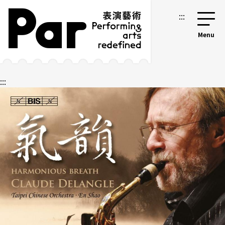
跳到主要內容區塊
網站導覽
:::
:::