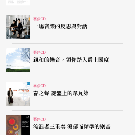
朗．貝札莉的最新專輯《長笛與鋼琴經典作品集II》
Masterworks for flute and piano II
。繼○六年與鋼
藝@CD
琴家羅納德．布勞提根（Ronald Brautigam）合作
一場音樂的反思與對話
《長笛與鋼琴經典作品集》後，貝札莉時隔四年，
除了已灌錄多首當代最新創作長笛協奏曲外，再度
藝@CD
回歸到長笛經典曲目範疇，本次專輯收錄了浦浪
親和的樂音，領你踏入爵士國度
克、藍乃克、馬替努等三首長笛奏鳴曲，並有馬丁
《敘事曲》、梅湘《黑鸛鳥》等近代炫技作品。
藝@CD
春之聲 鍵盤上的韋瓦第
貝札莉的音色屬於相當有密度並且音色層次豐富的
類型，手持日本Muramatsu公司團隊為她量身訂製
之24K金長笛，明亮的聲音投射更能展現她音色秀
藝@CD
流浪者三重奏 濃郁而精準的樂音
麗的一面，無論是流暢的浦浪克、敘事性濃郁的藍