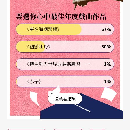
泉〉則取材自近代畫家傅抱石之山水作《聽泉
票選你心中最佳年度戲曲作品
圖》，高音薩克斯風以許多融合現代技巧的虛氣音
67%
《夢在海潮那邊》
吹奏與真實音色交替，呈現出彷彿潑墨的朦朧美
感，在音色的若隱若現之間，展現出東方音樂感性
30%
《幽戀牡丹》
的柔美；第三樂章〈飛霞萬里〉則取材自張大千同
名潑墨山水，作曲家則以前慢後快的方式處理，呈
1%
《轉生到異世界成為嘉慶君—發現我的祖先是詐騙集團!?》
現出彷彿武俠世界的兒女柔情與俠客的豪邁奔放，
1%
《赤子》
非常值得一聽。
投票看結果
另外的曲目還包括民曲《江河水》改編與陳剛《陽
光照耀在塔什庫爾干》之全新改編、加上中國作曲
家田蕾蕾○九年為高音薩克斯風與國樂團譜寫的