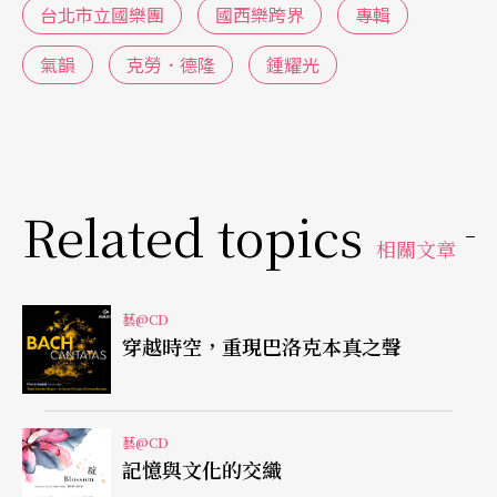
《公開的奧秘》等，可說是一張非常成功的跨界專
台北市立國樂團
國西樂跨界
專輯
輯。由已發行的兩張唱片看來，北市國不僅僅為台
氣韻
克勞．德隆
鍾耀光
灣優秀的樂團找到一條國際發聲之路，也為當今台
灣的國樂跨界發展，開闢出一條令人振奮的道路！
最難能可貴之處，更在於對東方音樂文化相當有著
Related topics
深入理解的德隆大師，除了許多裝飾音的鑽研之
相關文章
外，更有許多美妙動聽的長線條樂句傑出表現，充
分展現出融合「氣．韻」的東西方元素，令人擊節
藝@CD
讚嘆！
穿越時空，重現巴洛克本真之聲
莎朗．貝札莉再現經典長笛作品功力
藝@CD
而近期BIS出版的佳片中，還有前述提到的長笛家莎
記憶與文化的交織