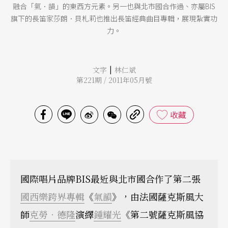
融合「氣．韻」的東西方元素。另一也與北市國合作過、亦屬BIS
旗下的長笛家莎朗．貝札莉也推出長笛經典曲目專輯，展現紮實功
力。
|
文字
林仁斌
第221期 / 2011年05月號
收藏
國際唱片品牌BIS最近與北市國合作了第二張
國西樂跨界
專輯
《
氣韻
》，由法國薩克斯風大
師
克勞．德隆
演繹
鍾耀光
《第二號薩克斯風協