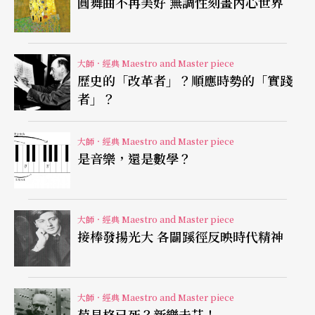
圓舞曲不再美好 無調性刻畫內心世界
無聞的鄉下小指揮，一步一步向上攀升，終成為叱
吒風雲的樂壇巨匠。自卡塞爾劇院的職務開始，馬
勒更幾乎不曾「失業」，不但每個職位都比前一個
大師．經典 Maestro and Master piece
歷史的「改革者」？順應時勢的「實踐
更重要、薪水更高，而且經常前一個工作還未結
者」？
束，下一份合約已送上門。如果這樣的人生叫做
「悲情」，那也真難怪馬勒的同窗好友沃爾夫（Hu
大師．經典 Maestro and Master piece
go Wolf，1860-1903）要發瘋了！
是音樂，還是數學？
和順遂的指揮生涯相比，馬勒的創作之路似乎較為
坎坷。學生時期就立志創作的他，曾以鋼琴五重奏
大師．經典 Maestro and Master piece
接棒發揚光大 各闢蹊徑反映時代精神
獲得作曲首獎，但廿歲時完成的大型清唱劇《泣訴
之歌》
Das klagende Lied
卻在參賽貝多芬獎時失
利，讓他「不得不」轉而投身指揮事業以維持生
大師．經典 Maestro and Master piece
荀貝格已死？新樂未艾！