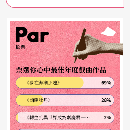
人撰寫的回憶錄裡，可以清楚看到；這同時也是馬
勒身後聲名一直維持不墜，甚至快速扶搖直上的主
要原因。
（註2）
指揮生涯順遂
投票
廿年攀上高峰
憑著過人的天份和才幹，馬勒的「事業」更是發展
票選你心中最佳年度戲曲作品
得極其成功，當時幾乎無人能出其右。一八八○
69%
《夢在海潮那邊》
年，廿歲的馬勒離開學校，開始指揮的工作。經過
幾個小劇院的歷練後，廿三歲的他接下卡塞爾（Kas
28%
《幽戀牡丹》
sel）劇院音樂與合唱指揮的職位。兩年後，馬勒先
和萊比錫劇院簽下合約，才離開卡塞爾，中間趁著
2%
《轉生到異世界成為嘉慶君—發現我的祖先是詐騙集團!?》
空檔在布拉格劇院工作一年，再到萊比錫就任。萊