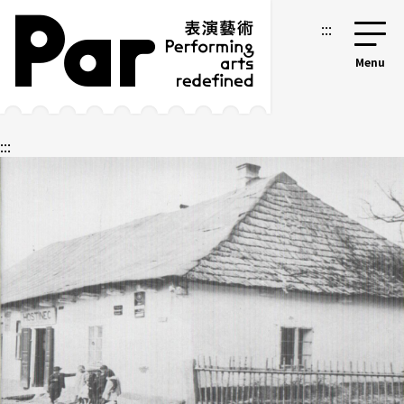
跳到主要內容區塊
網站導覽
:::
:::