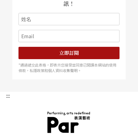
訊！
後，馬勒的作品開始被另眼看待，之後的作品都很
快就獲得首演的機會，好不叫人羨慕。
造就「悲情馬勒」形象最重要的因素，應是馬勒生
命最後幾年連串的事件。一九○七年，馬勒辭掉代
立即訂閱
表著他人生最高成就的維也納宮廷歌劇院總監職
*通過遞交此表格，即表示您接受並同意已閱讀本網站的使用
務；同一年，他還不到五歲的大女兒瑪麗亞安娜
條款，私隱政策和個人資料收集聲明。
（Maria Anna）因感染猩紅熱和白喉，驟然逝去；
稍後，他自己的健康也亮起紅燈，被醫生證實心臟
:::
有嚴重的問題。這一切對任何人而言都是深重的打
擊，馬勒也不例外。他之後創作的《大地之歌》
Das
Lied von der Erde
和《第九號交響曲》多少反映出
此時的心境。三年後，妻子愛爾瑪的外遇事件，更
PAR 表演藝術雜誌