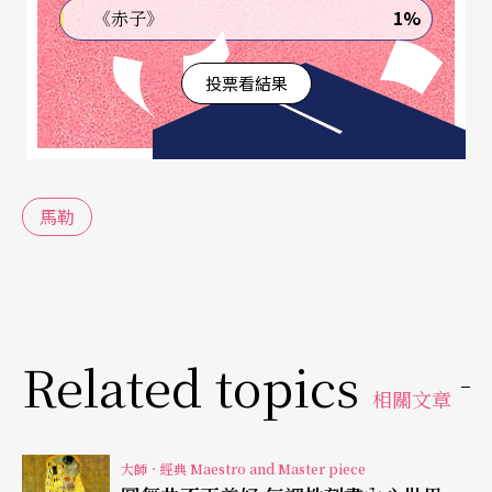
1%
《赤子》
比錫的工作甫結束，廿八歲的馬勒又獲邀職掌布達
佩斯的匈牙利歌劇院；三年後，原本簽下十年合約
投票看結果
的馬勒和劇院總監理念不合，辭去職務，帶走大筆
補償金，兩個月後成為漢堡市立劇院首席指揮，此
時，馬勒才卅一歲。一八九七年，結束漢堡六年的
馬勒
工作後，年僅卅七歲的馬勒登上指揮生涯的最高
峰，成為維也納宮廷歌劇院藝術總監，在維也納呼
風喚雨整整十年。最後一步是紐約：一九○七年，
四十七歲的馬勒離開維也納的風風雨雨，遠赴大西
Related topics
洋彼岸，就任大都會歌劇院指揮。這份工作離家雖
相關文章
遠，但錢多事少：薪水比維也納高四倍，一年卻只
需工作四個月！僅僅廿年左右的時間，馬勒從默默
大師．經典 Maestro and Master piece