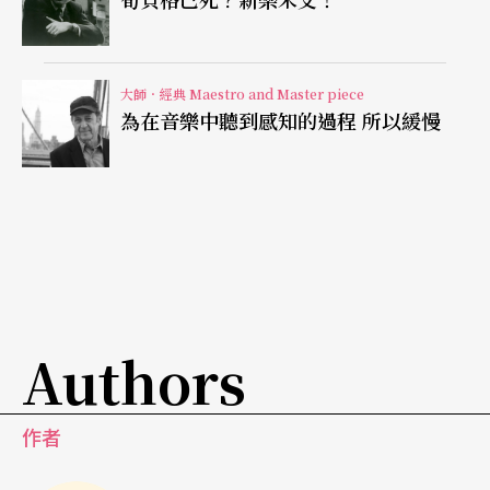
計；這也是許多傳記作者認為馬勒人生大不順的論
調。看似屈就現實（指揮），馬勒其實從未忘卻理
想（作曲），甚而，指揮的歷練和其所帶來的財富
大師．經典 Maestro and Master piece
為在音樂中聽到感知的過程 所以緩慢
與地位，在各方面都對他的創作產生莫大的助益。
正如達努瑟（Hermann Danuser）在〈馬勒的世紀
末〉一文中所說的：「
雖然他一直抱怨著，劇院的
苦差事讓他無法好好寫自己的作品，事實上，他的
雙重藝術身分，詮釋者與作曲者，二者總是交互作
用，帶來豐碩的成果。
」
（註3）
Authors
晚年連串事件
造就悲劇形象
作者
的確，若非長期在劇院裡打滾，他的創作又如何精
進？指揮的身分一方面讓馬勒和歌者與樂團有著最