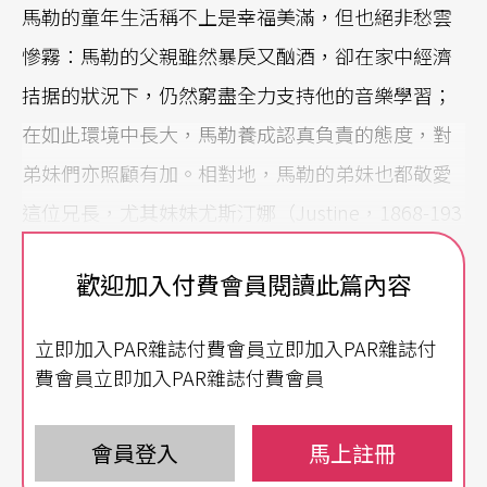
馬勒的童年生活稱不上是幸福美滿，但也絕非愁雲
慘霧：馬勒的父親雖然暴戾又酗酒，卻在家中經濟
拮据的狀況下，仍然窮盡全力支持他的音樂學習；
在如此環境中長大，馬勒養成認真負責的態度，對
弟妹們亦照顧有加。相對地，馬勒的弟妹也都敬愛
這位兄長，尤其妹妹尤斯汀娜（Justine，1868-193
8），在馬勒四十二歲結婚前，一直保持單身，為他
歡迎加入付費會員閱讀此篇內容
掌理家務多年。在悲傷的一九○七年之前，馬勒擁
有過一段相當幸福的婚姻，五年多裡，年輕貌美的
立即加入PAR雜誌付費會員立即加入PAR雜誌付
愛爾瑪（Alma Mahler-Welfel，1879-1964）堪稱賢
費會員立即加入PAR雜誌付費會員
妻良母，馬勒亦毫無保留地愛著她和兩個女兒。除
家庭生活之外，馬勒一直有著許多支持他的好友，
會員登入
馬上註冊
他們之間的深厚情誼，在數量龐大的信件往來和友