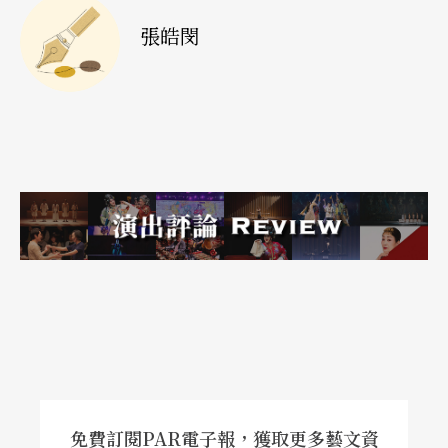
張皓閔
親密的接觸，另一方面也幫助他熟習無數過去和當
代的大師之作。這無疑是他作曲技法得以不斷進步
發展的重要原因。雖然繁重的指揮工作，讓馬勒只
能利用有限的夏日時光創作，但供他專心作曲的湖
濱小屋和別墅，正是得自指揮豐厚的薪酬；而且，
那時被指揮工作綁住的作曲家並不只有馬勒一位，
他至少還有位難兄難弟理查．史特勞斯（Richard St
rauss，1864-1949）。再說，馬勒獨特的音樂語彙
在當時的接受程度並不算高，交響曲龐大的編制也
提高了演出的門檻，若不是他善用指揮專業，四處
推介自己的作品，他的創作之路恐怕會更加苦悶。
事實上，一九○二年六月《第三號交響曲》首演
免費訂閱PAR電子報，獲取更多藝文資