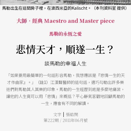
馬勒出生在這間房子裡，在波西米亞的Kalischt。（本刊資料室 提供）
大師．經典 Maestro and Master piece
馬勒的永恆之愛
悲情天才，順遂一生？
談馬勒的幸福人生
「如果要用最簡單的一句話形容馬勒，我想應該是『悲情一生的天
才作曲家』。」
（註1）
江漢聲醫師的這句話，適巧勾勒出許多樂
迷們對馬勒其人其樂的印象。馬勒的一生經歷到底是多麼地痛苦，
讓他的人生竟可以用「悲情」來概括？平心靜氣客觀地回顧馬勒的
一生，應會有不同的解讀。
|
文字
張皓閔
第222期 / 2011年06月號