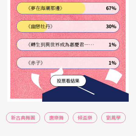
67%
《夢在海潮那邊》
已完成目前僅存四首唐大曲的建構，分別為《皇帝
破陣樂》、《春鶯囀》、《蘇合香》、《團亂
30%
《幽戀牡丹》
旋》，以及唐中曲《崑崙八仙》、《蘭陵王》，唐
小曲《拔頭》、《胡飲酒》等。
1%
《轉生到異世界成為嘉慶君—發現我的祖先是詐騙集團!?》
今年秋天，劉鳳學與新古典舞團將演出唐樂舞系列
1%
《赤子》
的封箱之作《傾盃樂》，並選粹經典舞碼《春鶯
投票看結果
囀》、《拔頭》、《蘇合香》與《團亂旋》，溫故
與新作齊展於觀眾眼前。
排練《傾盃樂》
舞者從藝術修養著手
新古典舞團
唐樂舞
傾盃樂
劉鳳學
根據唐書記載，《傾盃樂》大約是在西元六二七年