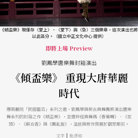
《傾盃樂》現僅存〈堂上〉、〈堂下〉與〈急〉三個樂章，這次演出也將
以此區分。（國立中正文化中心 提供）
即將上場 Preview
劉鳳學唐樂舞封箱演出
《傾盃樂》 重現大唐華麗
時代
應兩廳院「民國藝百」系列之邀，劉鳳學與新古典舞團將演出唐樂
舞系列的封箱之作《傾盃樂》，並選粹經典舞碼《春鶯囀》、《拔
頭》、《蘇合香》與《團亂旋》，溫故與新作齊展於觀眾眼前。
|
文字
施彥如