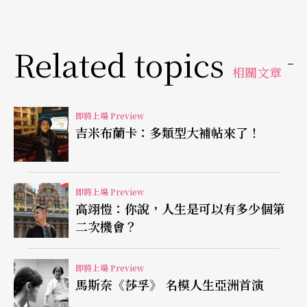
唐太宗時期，由太尉長孫無忌統籌，魏徵與虞世南
作詞、裴神裨作曲，後來在唐玄宗時期與《舞馬》
Related topics
結合，而成為大型歌舞的作品，現僅存〈堂上〉、
相關文章
〈堂下〉與〈急〉三個樂章，這次演出也將以此區
分。
即將上場 Preview
吉米布蘭卡：多類型大補帖來了！
關於舞蹈的內涵，劉鳳學表示：「在開始跳這支舞
前，舞者花了一兩年的時間去故宮、國立歷史博物
館欣賞壁畫，並研究古代的詩詞，以自身的文學與
即將上場 Preview
高翊愷：你說，人生是可以有多少個第
舞蹈修養，經歷長時間的磨練，才造就《傾盃樂》
二次機會？
的呈現。」所有還原面貌的工作，都需要經歷舞者
本身藝術涵養的滋長，以及宛如史詩般的舞蹈空間
即將上場 Preview
馬斯奈《莎孚》 名模人生亞洲首演
安排，才能使唐樂舞穿越千年時空隧道，重展耀眼