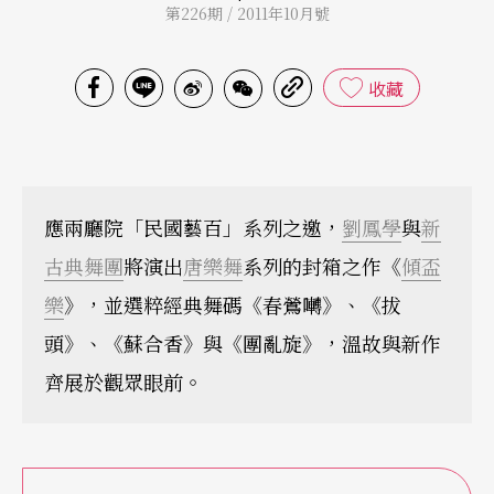
第226期 / 2011年10月號
收藏
應兩廳院「民國藝百」系列之邀，
劉鳳學
與
新
古典舞團
將演出
唐樂舞
系列的封箱之作《
傾盃
樂
》，並選粹經典舞碼《春鶯囀》、《拔
頭》、《蘇合香》與《團亂旋》，溫故與新作
齊展於觀眾眼前。