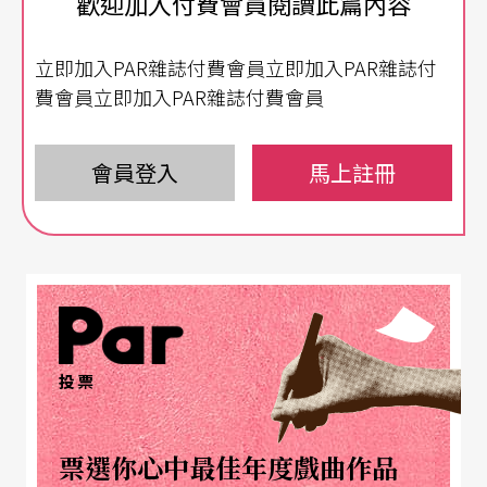
歡迎加入付費會員閱讀此篇內容
藝術、生活和禮節於一身的瑰寶。
立即加入PAR雜誌付費會員立即加入PAR雜誌付
禮失求諸異國
重建大唐風華
費會員立即加入PAR雜誌付費會員
談起一千四百多年前的唐樂舞，劉鳳學眼睛便閃閃
發光，依然不減當年的熱情。民國五十五年遠赴日
會員登入
馬上註冊
本進修，當地因盛唐時期日本派使節至中國交流學
習，保留了許多安史之亂後便散佚的唐樂舞文字、
樂譜、舞譜等重要資料，現今許多文獻仍僅能從日
本的皇宮與家族中探尋。發願要重新建構中國的古
代舞蹈的劉鳳學，花了大量的時間研究唐朝樂舞的
投票
文獻，並利用拉邦舞譜系統重建出其華美面貌，使
原本死去、只留在紙張上的舞蹈，重現於世人眼
票選你心中最佳年度戲曲作品
前。劉鳳學豐沛的創作能量，自一九六八年以來，