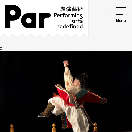
跳到主要內容區塊
網站導覽
:::
:::