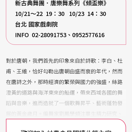
新古典舞團．唐樂舞系列《傾盃樂》
10/21
～22 19：30 10/23 14：30
台北 國家戲劇院
INFO
02-28091753、0952577616
對於唐朝，我們首先的印象來自於詩歌：李白、杜
甫、王維，恰好勾勒出唐朝由盛而衰的年代，然而
在唐詩之外，那時經濟的繁榮與國力的強盛，絲路
澄黃的道路與海洋東來的船運，帶來西域各國的舞
蹈與音樂，進而造就了一個歌舞昇平、藝術蓬勃發
展的黃金歲月。編舞家劉鳳學傾注畢生精力研究、
創作並重建的唐樂舞，便是其中最鼎盛而華麗，融