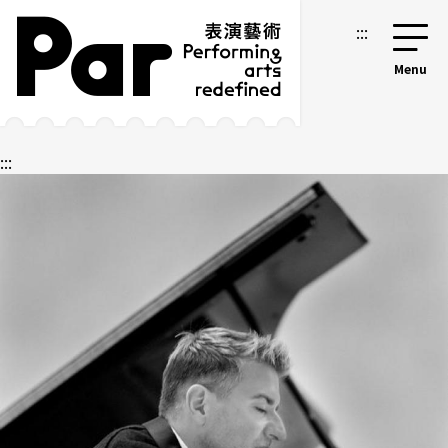
跳到主要內容區塊
網站導覽
:::
:::