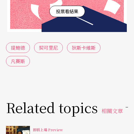
鋼琴演奏部分都是由他擔綱。
投票看結果
興趣廣泛展現時尚品味
除了鋼琴音樂之外，在舞台上另一項為人津津樂道
的話題，就是他一身的行頭。一九八○年代他以穿
提鮑德
契可里尼
狄斯卡維斯
華麗高調、色彩鮮豔的義大利名牌
凡賽斯
而出名。
凡賽斯
在凡賽斯過世後，又轉為戲劇性十足的法國設計師
穆格勒（Thierry Mugler），近年則轉為以英國設計
大師薇薇安．魏
斯伍德（
Vivienne Westwood
）
，
從叛逆回歸傳統古典，卻也顯露出他骨子裡的玩世
Related topics
不恭。而追求時尚品味的同時，閱讀、參訪博物館
相關文章
或品酒、跑車、美食等活動，都顯露了他廣泛的興
即將上場 Preview
趣。