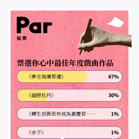
因此提鮑德不但能從老師手上得到第一資料，拉威
爾作品的演奏更成為他日後的招牌。灌錄的首張專
輯彈奏的便是《拉威爾鋼琴作品全集》，不但獲得
葛萊美獎提名，也贏得德國唱片大獎的肯定。除此
投票
之外，他之後發行的《德布西鋼琴作品全集》、梅
湘的鉅作《豔調交響曲》等，接連獲得法國音叉
票選你心中最佳年度戲曲作品
獎、愛迪生大獎與音叉獎的等肯定。
67%
《夢在海潮那邊》
在古典錄音獲獎連連後，提鮑德從一九九七年開始
30%
《幽戀牡丹》
拓寬演奏領域，跨足爵士鋼琴演奏，從爵士鋼琴大
師比爾．伊凡斯到蓋希文的知名作品，一樣獲得熱
1%
《轉生到異世界成為嘉慶君—發現我的祖先是詐騙集團!?》
烈回響。此外，多部著名電影配樂如奧斯卡金獎電
影《伴我一世情》、《傲慢與偏見》、《贖罪》等
1%
《赤子》