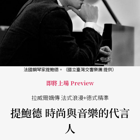
法國鋼琴家提鮑德。（國立臺灣交響樂團 提供）
即將上場 Preview
拉威爾嫡傳 法式浪漫+德式精準
提鮑德 時尚與音樂的代言
人