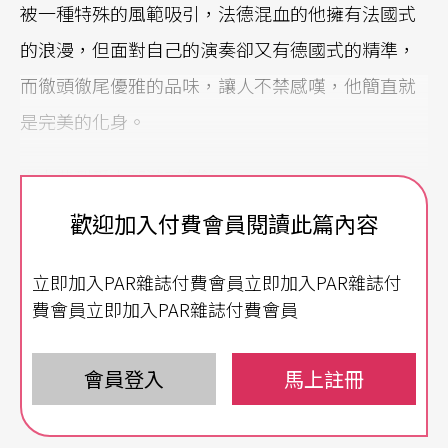
被一種特殊的風範吸引，法德混血的他擁有法國式
的浪漫，但面對自己的演奏卻又有德國式的精準，
而徹頭徹尾優雅的品味，讓人不禁感嘆，他簡直就
是完美的化身。
從古典到爵士都游刃有餘
歡迎加入付費會員閱讀此篇內容
被譽為法國國寶的提鮑德琴聲極富音樂性，情感細
膩又有詩意，高超的技巧更是受到許多嚴苛樂評的
立即加入PAR雜誌付費會員立即加入PAR雜誌付
讚許。七歲就開始首次公開演出，十二歲更進入巴
費會員立即加入PAR雜誌付費會員
黎音樂院學習，師事鋼琴的名家
契可里尼
（Aldo Cic
colini）與
會員登入
狄斯卡維斯
（Lucette Descaves）都是法
馬上註冊
國鋼琴學派的傳承者，尤其後者是拉威爾的弟子，