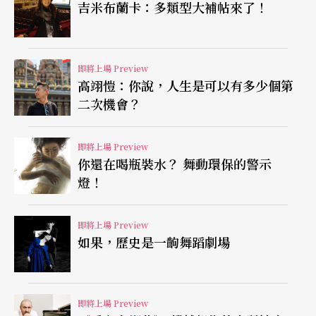
吉米布蘭卡：多類型大補帖來了！
從一八九二年臨時取代鋼琴怪傑米凱蘭傑利（A. B.
Michelangeli）音樂會救火成功一炮而紅後，連已故
即將上場 Preview
鋼琴大師霍洛維茲（V. Horowitz）也對他的演奏印
高翊愷：你說，人生是可以有多少個第
二次機會？
象深刻。二○○八年與倫敦愛樂來台，兩場音樂會
的壓軸演出備受歡迎；此次來台，則將與國臺交合
即將上場 Preview
作葛利格最知名的《a小調鋼琴協奏曲》，台灣樂迷
你還在喝瓶裝水？ 舞動環保的警示
燈！
想必非常期待再見他的超凡魅力。
即將上場 Preview
如果，歷史是一齣舞蹈劇場
即將上場 Preview