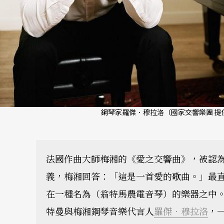
鋼琴家羅傑．穆拉洛（國家交響樂團 提
法國作曲大師梅湘的《愛之交響曲》，被認
義，梅湘回答：「這是一首愛的歌曲。」最
在一種名為（翁特馬農電音琴）的樂器之中。
特曼與梅湘鋼琴音樂代言人
羅傑．穆拉洛
，