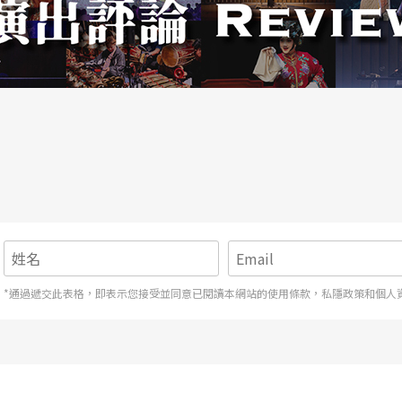
*通過遞交此表格，即表示您接受並同意已閱讀本網站的使用條款，私隱政策和個人