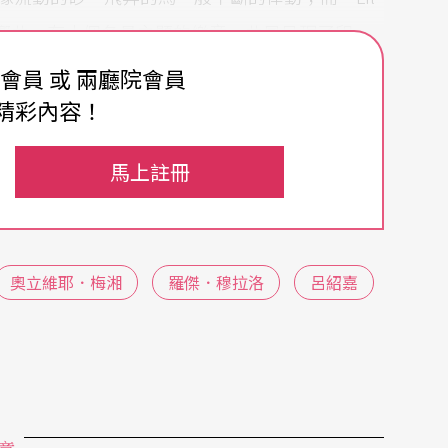
響曲，有十個各具主題的樂章，曲風呈現了印
編制的陣容更是強大，除了管絃樂團外，各種打擊
費會員 或 兩廳院會員
至中國鑼鈸等，都拓展了強烈的聲勢。
精彩內容！
馬上註冊
說在創作此曲時，正深深著迷於華格納的《崔斯坦
？他只回答：「這是一首愛的歌曲。」最直接的證
奧立維耶．梅湘
羅傑．穆拉洛
呂紹嘉
農電音琴」（Ondes Martenot）的樂器
家莫里斯．馬農（Maurice Martenot）於
的電音樂器「特雷明琴」（Theremin）。雖