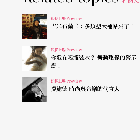
相關文
然兩者都是利用電波發出聲音，但比起難以控
排六個八度的鍵盤，這不但使音準操控大幅提
即將上場 Preview
奏時將右手食指套上金屬指環，沿著琴鍵前方
吉米布蘭卡：多類型大補帖來了！
板調整音量大小及音色轉換。由於可以輕易滑
瓦瑞茲（E. Varèse）、奧乃格（A. Honegger）
即將上場 Preview
你還在喝瓶裝水？ 舞動環保的警示
以這類樂器創作，一九五○年代的恐怖科幻電
燈！
邀請兩位名家 一起彈琴說「愛」
即將上場 Preview
提鮑德 時尚與音樂的代言人
《愛之交響曲》正是以此樂器為創作中心的曲子
的
法勒莉．哈特曼-克萊佛瑞
（Valerie Har
羅傑．穆拉洛（Roger Muraro）搭檔演出
格納的《崔斯坦與伊索德》：序曲與〈愛之死
頂尖音樂家的組合，早已是樂迷們討論已久的