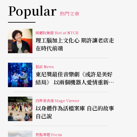
Popular
熱門文章
兩廳院櫥窗 Hot at NTCH
理工腦加上文化心 期許讓老店走
在時代前端
藝訊 News
東尼獎最佳音樂劇《或許是美好
結局》 以兩個機器人愛情重新凝
視有限人生
四界看表演 Stage Viewer
以身體作為活檔案庫 自己的故事
自己說
焦點專題 Focus