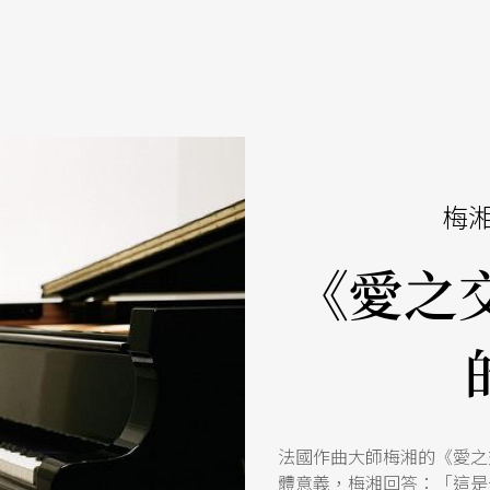
梅
《愛之
法國作曲大師梅湘的《愛之
體意義，梅湘回答：「這是