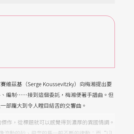
（Serge Koussevitzky）向梅湘提出要
格、編制……接到這個委託，梅湘便著手譜曲。但
是一部龐大到令人瞠目結舌的交響曲。
的傑作，從標題就可以感覺得到濃厚的異國情調。
間像流動的砂、飛奔的馬一般不斷的律動；而“Lîl