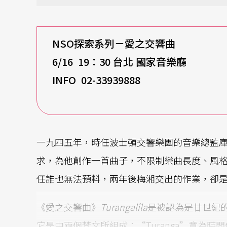
NSO
探索系列－愛之交響曲
6/16 19
：30 台北 國家音樂廳
INFO 02-33939888
一九四五年，時任波士頓交響樂團的音樂總監庫賽維茲基
求，為他創作一首曲子，不限制樂曲長度、風
任誰也無法預料，兩年後梅湘交出的作業，卻
《愛之交響曲》
Turangalîla
是被認為是廿世紀
它是由兩個梵文所組成：“Turanga”意為時