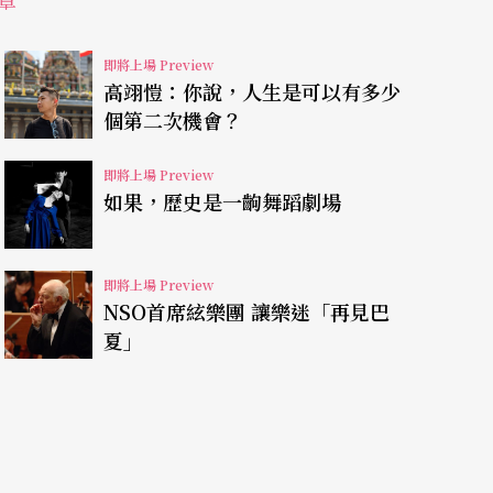
章
制音準的特雷明琴，翁特馬農電音琴的設計多了一
升，更讓它成為首部研發成功的電子鍵盤樂器。演
即將上場 Preview
邊緣橫向的一排小鍵盤滑動，左手則可以透過控制
高翊愷：你說，人生是可以有多少
個第二次機會？
動，因此微分音，顫音、滑音等特色刺激了作曲家
、米堯（D. Milhaud）、布列茲（P. Boulez）等
即將上場 Preview
如果，歷史是一齣舞蹈劇場
影或電視劇也常以它來當作音效或配樂。
即將上場 Preview
NSO首席絃樂團 讓樂迷「再見巴
，為此NSO邀請以演奏翁特馬農電音琴聞名於世
夏」
tman-Claverie）來台獻藝，並由梅湘鋼琴音樂代言人
鋼琴部分。為呼應整體樂思，指揮
呂紹嘉
也特別安排華
〉作為同場音樂會曲目。難得一見的樂曲、樂器及
一場節目，相信也將會是一次令人印象深刻的聆賞