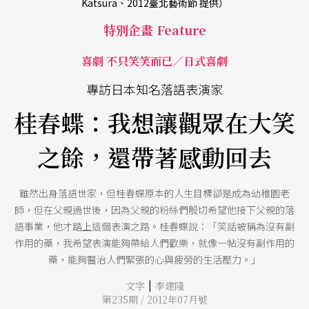
Katsura、2012臺北藝術節 提供）
特別企畫 Feature
喜劇 不只笑笑而已／日式喜劇
專訪日本知名落語表演家
桂春蝶：我想讓觀眾在大笑
之餘，還帶著感動回去
雖然出身落語世家，但桂春蝶原本的人生目標卻是成為幼稚園老
師，但在父親過世後，因為父親的粉絲們殷切希望他接下父親的落
語事業，他才踏上這個表演之路。桂春蝶說：「笑話被稱為沒有副
作用的藥，我希望表演能夠帶給人們歡樂，就像一帖沒有副作用的
藥，能夠醫治人們緊張的心與疲勞的生活壓力。」
|
文字
李建隆
第235期 / 2012年07月號