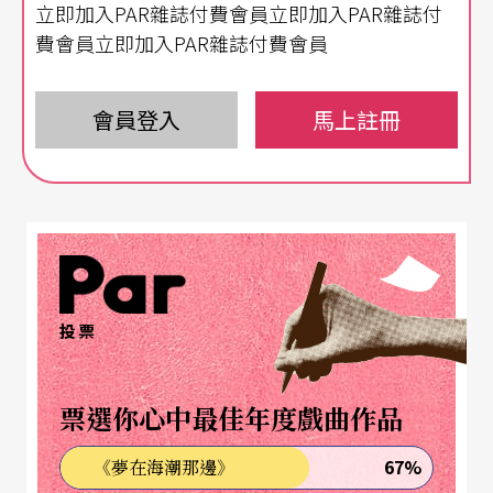
立即加入PAR雜誌付費會員立即加入PAR雜誌付
尊重你的專業。」嗯，所以，未來，當你對我的作
費會員立即加入PAR雜誌付費會員
品有任何批評時，如果我回答：「我尊重你的觀
點。」你，應該知道我的意思吧。
會員登入
馬上註冊
「尊重」如同髒話
所謂髒話，比較接近標點符號，一種語氣，一種情
緒性符號，應該不會有人認真地從字義上去理解，
或以為會變成一件具體的行為，如：幹你娘。髒話
投票
不是用來針對特定議題的具體溝通，通常是在溝通
無效後的一種無效溝通，一種屬於心靈激昂的情緒
票選你心中最佳年度戲曲作品
溝通，一種爆發肢體溝通前的催化劑，此時，理性
溝通已宣告死亡。因此，當「尊重」這詞出現時，
67%
《夢在海潮那邊》