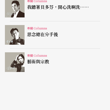
專欄 Columns
字／聲音給予觀眾耳膜的重擊，然後激發賤出想
我聽著貝多芬，開心洗啊洗……
像、聯想、理性、感性……亂七八糟有的沒的，再
反作用力到舞台，再來來回回來回來回，相互敬
專欄 Columns
酒，聽到醉醺醺，看到爛醉如泥，對我而言，作到
思念總在分手後
這點才是對莎劇的尊重。
例如雙關語，《羅密歐與茱麗葉》中有不算少的黃
專欄 Columns
藝術與宗教
色雙關語，是要選擇盡量維持原義，讓觀眾知道這
是雙關語？還是維持原能量，讓觀眾馬上反應但通
常不是原字義的雙關語？就像說笑話，如果說的當
下沒反應，之後解釋就不是笑話了，更何況下一句
台詞緊接著就到。因此，演出翻譯要參考的不是字
典，而是幾位厲害的綜藝咖：吳宗憲、豬哥亮、許