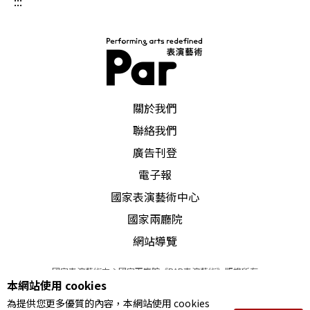
:::
PAR 表演藝術雜誌
關於我們
聯絡我們
廣告刊登
電子報
國家表演藝術中心
國家兩廳院
網站導覽
國家表演藝術中心國家兩廳院《PAR表演藝術》版權所有
本網站使用 cookies
©
2022
Performing arts redefined. All Rights Reserved
為提供您更多優質的內容，本網站使用 cookies
統一編號 Tax Id number 00973926