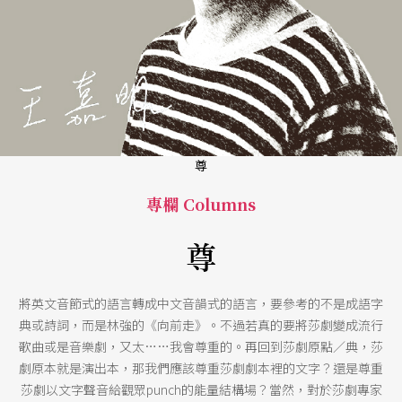
尊
專欄 Columns
尊
將英文音節式的語言轉成中文音韻式的語言，要參考的不是成語字
典或詩詞，而是林強的《向前走》。不過若真的要將莎劇變成流行
歌曲或是音樂劇，又太……我會尊重的。再回到莎劇原點／典，莎
劇原本就是演出本，那我們應該尊重莎劇劇本裡的文字？還是尊重
莎劇以文字聲音給觀眾punch的能量結構場？當然，對於莎劇專家