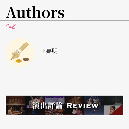
Authors
效舜、賀一航……也難怪雙關語是電腦判讀和轉譯
程式上至今仍無法克服的難題。
作者
同樣地，將英文音節式的語言轉成中文音韻式的語
言，要參考的不是成語字典或詩詞，而是林強的
王嘉明
《向前走》。不過若真的要將莎劇變成流行歌曲或
是音樂劇，又太……我會尊重的。再回到莎劇原點
／典，莎劇原本就是演出本，那我們應該尊重莎劇
劇本裡的文字？還是尊重莎劇以文字聲音給觀眾pu
nch的能量結構場？當然，對於莎劇專家的觀點，
我還是會很尊重的。
唉～「專業」其實也屬於當代髒話系列。有這麼需