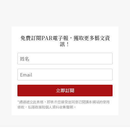
要理性的說詞、姿態和安全感嗎？有這麼害怕嗎？
作劇場或創作的深度不就應該來自面對未知的害怕
嗎？難怪「尊」是讓人不知會酒後亂性還是吐真言
的酒杯。捧「尊」朝天，是謙卑地自嘲人類的理性
免費訂閱PAR電子報，獲取更多藝文資
有多無知；舉「尊」敬客，其實是互嘲「你XXX別裝
訊！
了，喝吧！」真正的尊重是包含你和我都有的無
知、懦弱、失控和深邃的黑暗面。這麼需要安全感
就不要待在又累又沒錢的劇場，趕快回家找媽媽、
坐在沙發看電視或打坐修身作瑜珈吧。
立即訂閱
*通過遞交此表格，即表示您接受並同意已閱讀本網站的使用
條款，私隱政策和個人資料收集聲明。