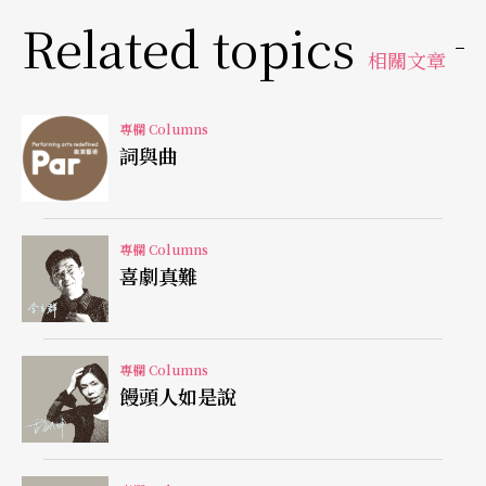
Related topics
了，方版、梁版、朱版、虞版、彭版……有散文
相關文章
的、有韻文的、文字密度各有疏緊，文字個性各不
相同，但一致的是：幾乎都為了尊重經典講清楚，
專欄 Columns
加了很多形容詞、成語和句子，其中很多英文沒有
詞與曲
對應的中文，或直譯會誤解，只好轉個彎譯，有趣
的是：這轉彎甩尾的幅度，就是洩漏譯者觀點最明
專欄 Columns
顯的地方。但是我想這也是沒辦法的，因為要翻譯
喜劇真難
成出版品，總不能讓讀者看不懂或被抓到漏譯吧。
莎劇雙關語的難題
專欄 Columns
饅頭人如是說
不過，要變成演出本，代誌就大條了！幾乎沒有一
個版本可以用，因為演出重點是聲音的punch，文