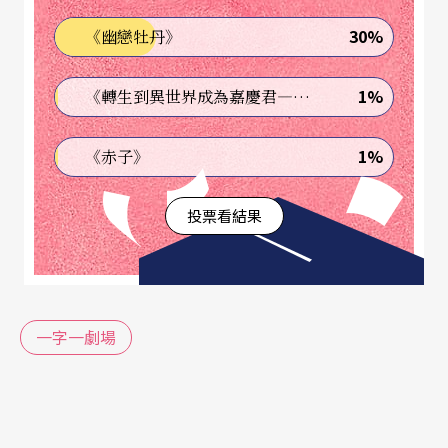
如同髒話，就不應該從字義上去理解，而是準備為
30%
《幽戀牡丹》
溝通辦後事了。
在劇場中，除了對長輩或同輩的倫理情境外，有幾
1%
《轉生到異世界成為嘉慶君—發現我的祖先是詐騙集團!?》
個也常用到「尊重」的情境：一個是所謂跨領域的
1%
《赤子》
合作，如果工作過程中一直談到尊重，這實在會讓
我很想在現場表演空中轉體三圈半，另一個則是經
投票看結果
典文本重現。今年，是莎士比亞四百五十歲生日，
台灣劇場不知是被消費主義養成過節習慣，還是跟
他很熟，也紛紛作起了莎劇。咳，話說我自己也應
一字一劇場
景選了《理查三世》作為北藝大學期製作，喔耶～
～
一提到莎劇，唉呀呀，不同的「尊重」譯本就出現