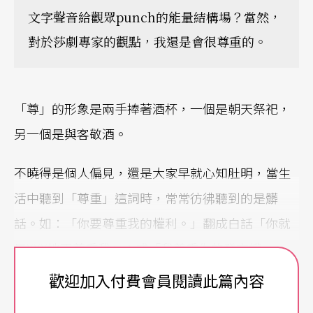
文字聲音給觀眾punch的能量結構場？當然，
對於莎劇專家的觀點，我還是會很尊重的。
「尊」的形象是兩手捧著酒杯，一個是朝天祭祀，
另一個是與客敬酒。
不曉得是個人偏見，還是大家早就心知肚明，當生
活中聽到「尊重」這詞時，常常彷彿聽到的是髒
話。如：「你要尊重我的權利。」翻成白話「你就
是XXX地不尊重我」；或「我尊重你的發言權。」＝
「我XXX你的發言權。」這句型也可任意更動受詞：
歡迎加入付費會員閱讀此篇內容
「我尊重你是老師。」「我尊重你的看法。」「我