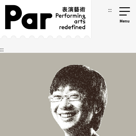
跳到主要內容區塊
網站導覽
:::
:::