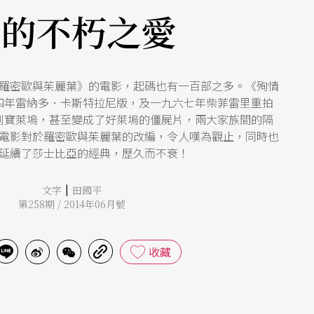
中的不朽之愛
羅密歐與茱麗葉》的電影，起碼也有一百部之多。《殉情
四年雷納多．卡斯特拉尼版，及一九六七年柴菲雷里重拍
到寶萊塢，甚至變成了好萊塢的僵屍片，兩大家族間的隔
電影對於羅密歐與茱麗葉的改編，令人嘆為觀止，同時也
延續了莎士比亞的經典，歷久而不衰！
|
文字
田國平
第258期 / 2014年06月號
收藏