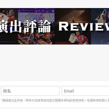
，階級的差異，透過華麗歌舞來頌嘆這一段遭命運
印度的婚姻狀況，透過超級巨星3K之一的沙魯
軍出身的艾許維亞．瑞伊（Aishwarya Rai）共同
里（Sanjay Leela Bhansali），在二
一代的帥哥美女，有向巴茲．魯曼的版本取經，兩
印度的慶典，樓台會也沒少，完全在地化，只是更
寶萊塢生死戀》更接近莎翁的原劇。
的動畫電影《
糯米歐與茱麗葉
》，則將莎翁的劇本
院子的紅藍小矮人擬人化，展開紅藍大對抗；二○
將對立的兩大家族，詮釋為活人與僵屍兩個世界，
莉，R為了救茱莉而咬了她一口，故事就這樣展
*通過遞交此表格，即表示您接受並同意已閱讀本網站的使用條款，私隱政策和個人
殭屍夥伴，也改變了整個殭屍世界。本片幾乎沒