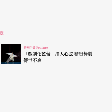
 Hussey）只有十七歲就擔綱女主角茱麗葉，青澀
，青春無敵的演出，吸引了所有人的目光，讓所有
翁的情詩也淪為配角，光藉由兩人長相，讓過往三
章
範。
特別企畫 Feature
尼、維斯康堤、科波拉《教父》的電影配樂，《殉情
「戲劇化芭蕾」扣人心弦 精緻舞劇
及其他配樂，動聽的音樂催化動人的愛情，奠定影史中不朽
傳世不衰
發生地義大利維洛納拍攝，動員浩大，但仍然難以
《
羅密歐＋茱麗葉
》則又進一步超越，將這部被