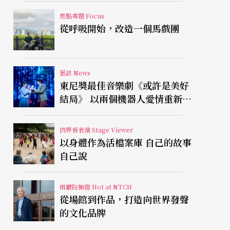
焦點專題 Focus
從呼吸開始，改造一個馬戲團
藝訊 News
東尼獎最佳音樂劇《或許是美好
結局》 以兩個機器人愛情重新凝
視有限人生
四界看表演 Stage Viewer
以身體作為活檔案庫 自己的故事
自己說
兩廳院櫥窗 Hot at NTCH
從場館到作品，打造向世界發聲
的文化品牌