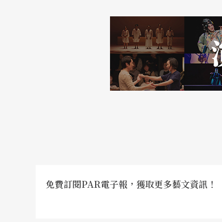
密歐與茱麗葉》，相戀的男女是門不當戶不對
捉弄、陰錯陽差的愛情故事，而這樣的故事反映
克．罕（Shah Rukh Khan），及前環球小姐冠
領銜主演，更是美不勝收。而這片的導演桑傑．里拉．班薩
○一三年又導了一部《
寶萊塢之殉情記
》，新
大家族成了兩大死對頭的幫派，舞會也變成了
浩大的歌舞場面，更驚人的視覺色彩，也比《
讓這個古老的文本與時俱進的還有二○一一年
搬到了誓不兩立的緊鄰兩個大院子裡，將裝飾
一三年的《
殭屍哪有這麼帥
》，則異想天開地
免費訂閱PAR電子報，獲取更多藝文資訊！
劇中的帥僵屍叫做R，他喜歡的人類女生叫做茱
開，透過兩人的愛戀關係，不僅改變了R和他的