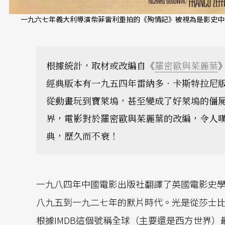
一九六七年義大利導演柴菲雷利重拍的《殉情記》被視為是影史中
根據統計，取材或改編自《
羅密歐與茱麗葉
經典版本有一九五四年雷納多．卡斯特拉尼
從動畫玩到寶萊塢，甚至變成了好萊塢的僵
界，電影對於羅密歐與茱麗葉的改編，令人
典，歷久而不衰！
一九八四年中國電影出版社翻譯了英國電影史學家Ro
八九五到一九二七年的默片時代。光是從莎士
根據IMDB這個號稱全球（主要還是西方世界