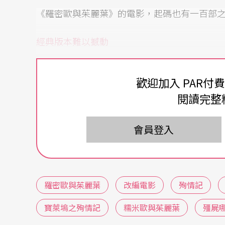
《羅密歐與茱麗葉》的電影，起碼也有一百部
經典版本難以撼動
其中最知名的，一九五四年拿下威尼斯影展金獅獎
歡迎加入 PAR付
astellani）的《殉情記》，是繼一九四八
閱讀完整
記》、一九五二年坎城大獎得主奧森．威爾斯
翁
改編電影
，從攝影、場景到服裝，所有細節
會員登入
世紀的樣貌。一直要到一九六七年義大利導演柴菲雷利（
才讓這部頂著威尼斯金獅獎光環的舊片黯然失
羅密歐與茱麗葉
改編電影
殉情記
柴菲雷利這個版本入圍了第四十一屆奧斯卡最
設計及最佳攝影兩個獎，即使在國際影展沒有
寶萊塢之殉情記
糯米歐與茱麗葉
殭屍
他，導演大膽地啟用了兩位年輕演員擔綱——李歐納．