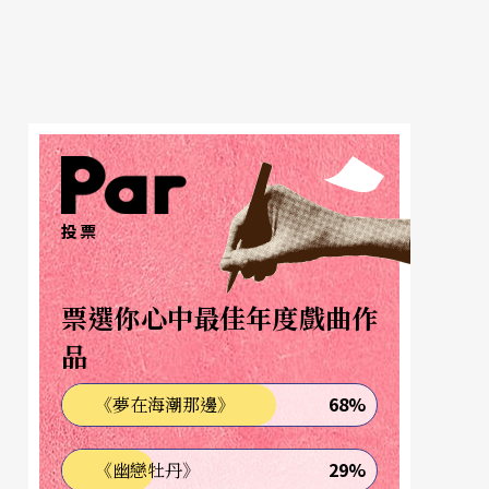
投票
票選你心中最佳年度戲曲作
品
68%
《夢在海潮那邊》
29%
《幽戀牡丹》