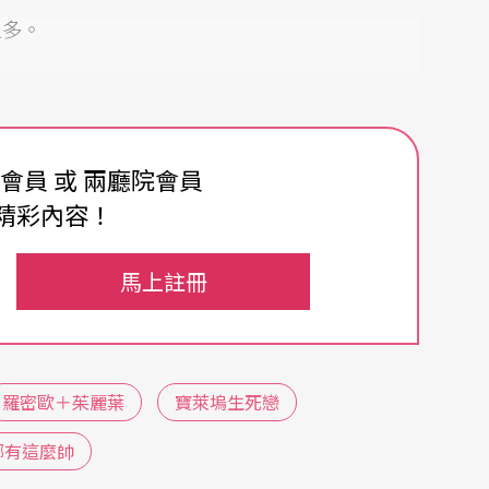
之多。
，義大利導演雷納多．卡斯特拉尼（Renato C
費會員 或 兩廳院會員
年勞倫斯．奧立佛拿下威尼斯影展大獎的《王子復仇
精彩內容！
的《奧賽羅》後，再一部在國際影展獲得青睞的莎
都嘗試去捕捉文藝復興年代的繪畫風格，考證十六
馬上註冊
Franco Zeffirelli）重拍的《殉情記》，
色。
羅密歐＋茱麗葉
寶萊塢生死戀
佳影片與最佳導演等四項，但最後只抱走最佳服裝
太大斬獲，但仍被視為是影史中的經典，原因無
哪有這麼帥
懷汀（Leonard Whiting）十八歲，第一