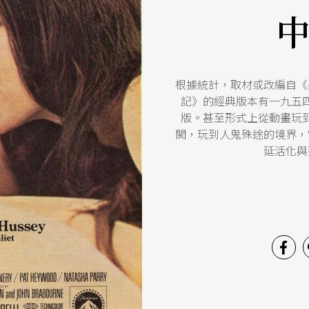
根據統計，取材或改編自《
記》的經典版本有一九五
版。甚至形式上從動畫玩
閡，玩到人鬼殊途的境界，
延活化與