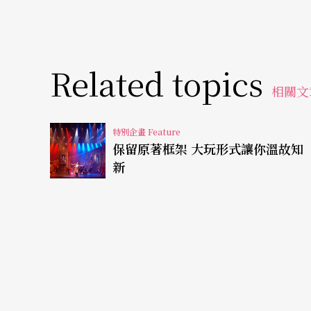
次演電影就飾演羅密歐；奧麗薇．荷西（Olivia
又漂亮的面孔，與莎翁劇中角色年齡設定相當
Related topics
的一見鍾情，為愛殉情，成為理所當然，讓莎
相關文
百多年的想像成形，給未來的演員最完美的典
特別企畫 Feature
同時這片的配樂找來Nino Rota，也是費里
保留原著框架 大玩形式讓你溫故知
記》中的主題曲〈What Is a Youth?〉
新
的地位。二○一三年又有一部直接拉到故事的
超越一九六七年的版本。
從本質顛覆
意外貼近社會脈動
但一九九六年巴茲．魯曼（Baz Luhrmann）的