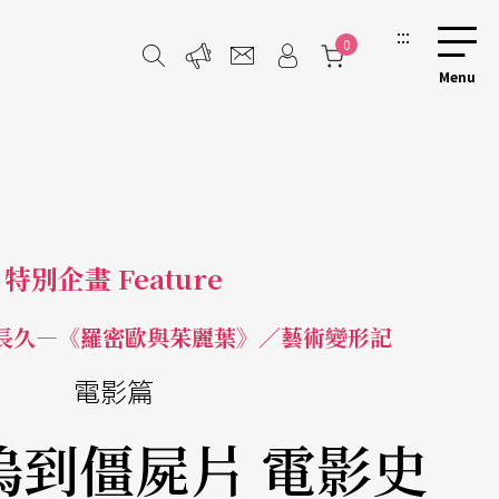
:::
0
特別企畫 Feature
長久—《羅密歐與茱麗葉》／藝術變形記
電影篇
塢到僵屍片 電影史