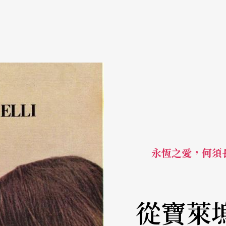
永恆之愛，何須
從寶萊