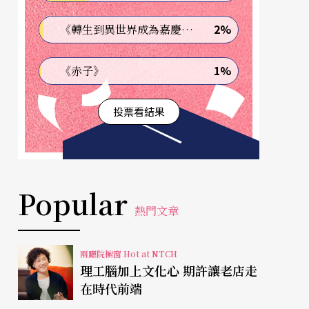
2%
《轉生到異世界成為嘉慶君—發現我的祖先是詐騙集團!?》
1%
《赤子》
投票看結果
Popular
熱門文章
兩廳院櫥窗 Hot at NTCH
理工腦加上文化心 期許讓老店走
在時代前端