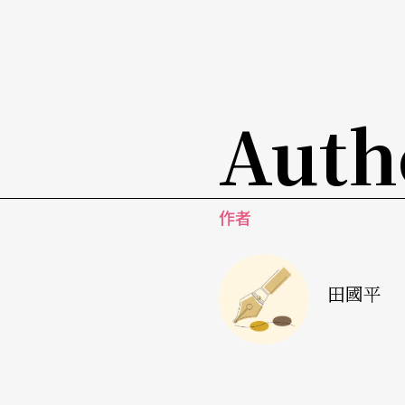
重拍到爛掉、已顯陳腐老套的故事，整個改頭
個末世氛圍的海灘城市維洛納，兩個世仇的家
色決鬥的武器從刀劍變成槍械，片中更是融入
樂等，加上巴茲．魯曼那快速穿越式的一鏡到
Auth
音樂與運鏡的風格有著異曲同工之妙。二○○七年此
ns改編成舞劇，配樂沿用了浦羅柯菲夫的音樂
作者
巴茲．魯曼的版本，不僅僅移動了時空，只保
是完全的顛覆，卻意外貼近當代社會的真實與
愛殉情世界，反而是一個超酷生猛的MV世代。
田國平
各式改編令人嘆為觀止
此外，二○○二年的《
寶萊塢生死戀
》
Devdas