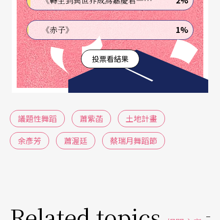
2%
《轉生到異世界成為嘉慶君—發現我的祖先是詐騙集團!?》
度，主題貼合時事議題和脈動，包括土地、反核、
1%
《赤子》
居住、死刑、服貿等，交由國內外編舞家各自表
述。展演之外，另有文化論壇，來自各領域的參與
投票看結果
者，從自身經驗、研究切入，談人權、談文化資
產、談自由、談環境。今年的舞蹈節以「自己的國
家自己救」為題，要年輕人起身行動，倡行公民參
議題性舞蹈
蕭紫菡
土地計畫
與的積極態度。
余彥芳
蕭渥廷
蔡瑞月舞蹈節
去年十一月，在被拆除的台北華光社區，一片殘磚
破瓦的廢墟之上，編舞家
蕭紫菡
與八位素人舞者，
為被強制徵收而失去家園的人而舞。觀眾與表演者
同時置身於拆遷現場，腳下的瓦礫堆、頹圮的牆、
Related topics
四散的門與窗，讓我們在旁觀他人之痛苦的同時，