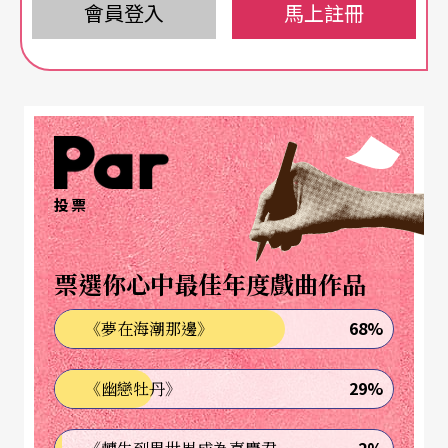
會員登入
馬上註冊
族群共同體意識；在國際政治弱勢中，激發人民群
情激憤的抗議。《春之祭禮．台北一九八四》捕捉
台灣經濟起飛，被迫面對都會化帶來的種種巨變。
為已逝舞蹈家羅曼菲量身編創的獨舞《輓歌》，以
單一的旋轉概念，表達對六四天安門血腥屠殺的愴
憤。《家族合唱》藉由塵封的影像資料和口述歷史
投票
記錄，和舞蹈相互交織，轉化台灣戰後「二二八」
與「白色恐怖」等政治事件，總結了島嶼的威權年
票選你心中最佳年度戲曲作品
代。
68%
《夢在海潮那邊》
曾受政治迫害的台灣現代舞先驅蔡瑞月辭世後，由
29%
《幽戀牡丹》
舞蹈家
蕭渥廷
延續她的舞蹈命脈。每年舉辦的「
蔡
瑞月舞蹈節
」，從藝術拉出文化、社會的深度與廣