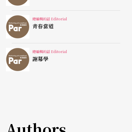
幾個提議》，探討著個人如何被淹沒在群體機制
中。新作《默默》則是從結構、體制、歷史，再折
總編輯的話 Editorial
返個體的路徑摸索。
青春當道
近年來國內外街頭運動再度波瀾洶湧，以政治觀點
思索社會議題的劇場氛圍似乎開始重新復甦。這不
總編輯的話 Editorial
謝幕學
禁讓人想起，一九八○年代解嚴前後，遍地開花的
小劇場抗爭精神；然而相較於過去，今日的時空環
境不再處處受限，抗爭也有著不同的情懷與型態。
公民意識逐漸萌芽，劇場能否也能重新揮起理想的
旗幟？反思社會的舞蹈創作，如何成為行動的可
能？這也或許是每個創作者都應思索的。
Authors