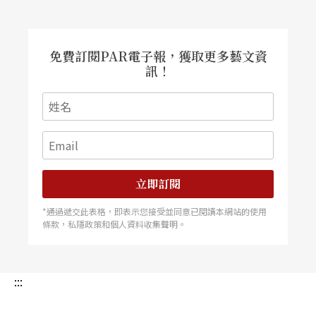
免費訂閱PAR電子報，獲取更多藝文資
訊！
立即訂閱
*通過遞交此表格，即表示您接受並同意已閱讀本網站的使用
條款，私隱政策和個人資料收集聲明。
:::