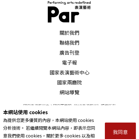
PAR 表演藝術雜誌
關於我們
聯絡我們
廣告刊登
電子報
國家表演藝術中心
國家兩廳院
網站導覽
國家表演藝術中心國家兩廳院《PAR表演藝術》版權所有
本網站使用 cookies
©
2022
Performing arts redefined. All Rights Reserved
為提供您更多優質的內容，本網站使用 cookies
統一編號 Tax Id number 00973926
分析技術。 若繼續閱覽本網站內容，即表示您同
本站所提供相關演出資訊，如有異動應以主辦單位公告為準。
我同意
意我們使用 cookies，關於更多 cookies 以及相
服務條款
｜
隱私權聲明
｜
著作權聲明