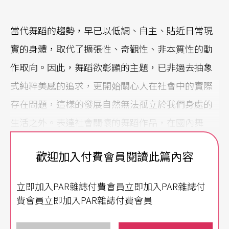
當代舞蹈的趨勢，早已以低調、自主、貼近日常現
實的身體，取代了擴張性、奇觀性、非本質性的動
作取向。因此，舞蹈欲彰顯的主題，已非過去抽象
式純粹美感的追求，更開始關心人在社會中的實際
存在問題，這樣的發展自然無法孤立於我們身處的
生活之外。表達社會關懷的舞蹈作品，在國內舞
壇，並不罕見，只是創作意圖不同，美學策略亦有
歡迎加入付費會員閱讀此篇內容
所差異。
立即加入PAR雜誌付費會員立即加入PAR雜誌付
走過四十年的雲門舞集，編舞家林懷民對時代的觀
費會員立即加入PAR雜誌付費會員
察與體悟，皆反映在各個時期的舞作中：在全民悲
憤的中美斷交背景中產生的《薪傳》，激起強烈的