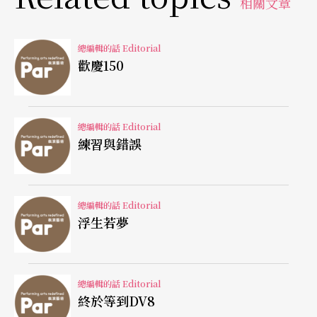
相關文章
又無法置身事外。這一層觀演關係，潛伏成為思考
或行動的可能，讓人想：「可以做些什麼改變世
總編輯的話 Editorial
歡慶150
界？」。由蕭紫菡發起的「土地計劃」，是一個以
藝術介入公共議題的公民運動——舞蹈是表達抗爭
的手段，身體是社會論述的場所。
總編輯的話 Editorial
練習與錯誤
時常現身社會運動場域的編舞家
余彥芳
，曾編創設
計「反核操」，號召千人一起在凱達格蘭大道做反
總編輯的話 Editorial
核早操；太陽花學運時，她也帶領群眾在林強的
浮生若夢
《向前行》音樂中擺動身體，成為另類的身體公共
實踐。回到劇場，她的作品也總與社會議題緊密連
總編輯的話 Editorial
結，在「下一個編舞計畫」中發表的《關於消失的
終於等到DV8