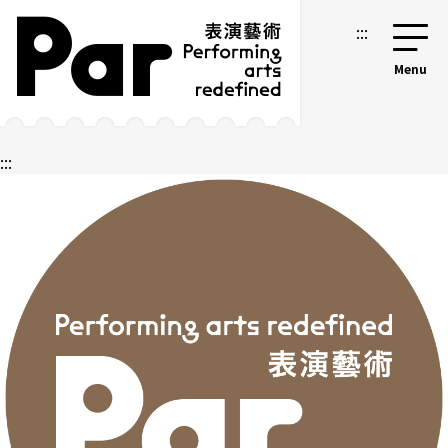
跳到主要內容區塊
網站導覽
:::
:::